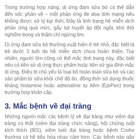
Trong trường hợp nặng, dị ứng đạm sữa bò có thể dẫn
đến sốc phản vệ – một phản ứng đe dọa tính mạng nếu
không được xử lý kịp thời. Đây là tình trạng hệ miễn dịch
phản ứng quá mức, gây tụt huyết áp đột ngột, khó thở
nghiêm trọng và thậm chí ngừng tim.
Dị ứng đạm sữa bò thường xuất hiện ở trẻ nhỏ, đặc biệt là
trẻ dưới 3 tuổi do hệ miễn dịch chưa hoàn thiện. Tuy
nhiên, người lớn cũng có thể mắc tình trạng này, đặc biệt
nếu có tiền sử dị ứng thực phẩm hoặc tiền sử gia đình mắc
dị ứng. Điều trị chủ yếu là loại bỏ hoàn toàn sữa bò và các
sản phẩm từ sữa khỏi chế độ ăn, đồng thời sử dụng thuốc
kháng histamine hoặc adrenaline tự tiêm (EpiPen) trong
trường hợp khẩn cấp.
3. Mắc bệnh về đại tràng
Những người mắc các bệnh lý về đại tràng như viêm đại
tràng co thắt (viêm đại tràng chức năng), hội chứng ruột
kích thích (IBS), viêm loét đại tràng hoặc bệnh Crohn
thường có hệ tiêu hóa nhạy cảm hơn. Các bệnh này gây