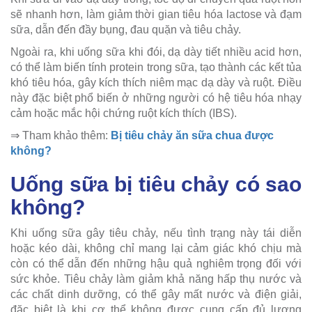
sẽ nhanh hơn, làm giảm thời gian tiêu hóa lactose và đạm
sữa, dẫn đến đầy bụng, đau quặn và tiêu chảy.
Ngoài ra, khi uống sữa khi đói, dạ dày tiết nhiều acid hơn,
có thể làm biến tính protein trong sữa, tạo thành các kết tủa
khó tiêu hóa, gây kích thích niêm mạc dạ dày và ruột. Điều
này đặc biệt phổ biến ở những người có hệ tiêu hóa nhạy
cảm hoặc mắc hội chứng ruột kích thích (IBS).
⇒ Tham khảo thêm:
Bị tiêu chảy ăn sữa chua được
không?
Uống sữa bị tiêu chảy có sao
không?
Khi uống sữa gây tiêu chảy, nếu tình trạng này tái diễn
hoặc kéo dài, không chỉ mang lại cảm giác khó chịu mà
còn có thể dẫn đến những hậu quả nghiêm trọng đối với
sức khỏe. Tiêu chảy làm giảm khả năng hấp thụ nước và
các chất dinh dưỡng, có thể gây mất nước và điện giải,
đặc biệt là khi cơ thể không được cung cấp đủ lượng