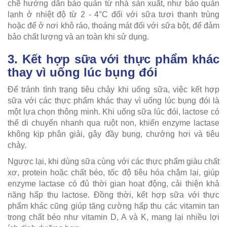
chẽ hướng dẫn bảo quản từ nhà sản xuất, như bảo quản
lạnh ở nhiệt độ từ 2 - 4°C đối với sữa tươi thanh trùng
hoặc để ở nơi khô ráo, thoáng mát đối với sữa bột, để đảm
bảo chất lượng và an toàn khi sử dụng.
3. Kết hợp sữa với thực phẩm khác
thay vì uống lúc bụng đói
Để tránh tình trạng tiêu chảy khi uống sữa, việc kết hợp
sữa với các thực phẩm khác thay vì uống lúc bụng đói là
một lựa chọn thông minh. Khi uống sữa lúc đói, lactose có
thể di chuyển nhanh qua ruột non, khiến enzyme lactase
không kịp phân giải, gây đầy bụng, chướng hơi và tiêu
chảy.
Ngược lại, khi dùng sữa cùng với các thực phẩm giàu chất
xơ, protein hoặc chất béo, tốc độ tiêu hóa chậm lại, giúp
enzyme lactase có đủ thời gian hoạt động, cải thiện khả
năng hấp thụ lactose. Đồng thời, kết hợp sữa với thực
phẩm khác cũng giúp tăng cường hấp thu các vitamin tan
trong chất béo như vitamin D, A và K, mang lại nhiều lợi