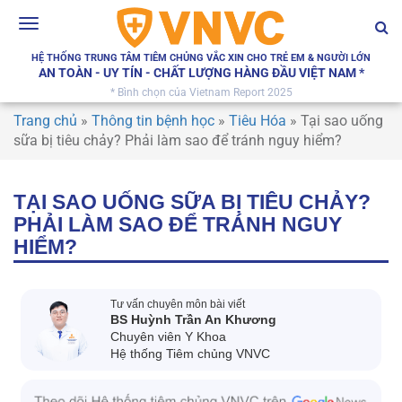
Toggle
navigation
HỆ THỐNG TRUNG TÂM TIÊM CHỦNG VẮC XIN CHO TRẺ EM & NGƯỜI LỚN
AN TOÀN - UY TÍN - CHẤT LƯỢNG HÀNG ĐẦU VIỆT NAM *
* Bình chọn của Vietnam Report 2025
Trang chủ
»
Thông tin bệnh học
»
Tiêu Hóa
»
Tại sao uống
sữa bị tiêu chảy? Phải làm sao để tránh nguy hiểm?
TẠI SAO UỐNG SỮA BỊ TIÊU CHẢY?
PHẢI LÀM SAO ĐỂ TRÁNH NGUY
HIỂM?
Tư vấn chuyên môn bài viết
BS Huỳnh Trần An Khương
Chuyên viên Y Khoa
Hệ thống Tiêm chủng VNVC