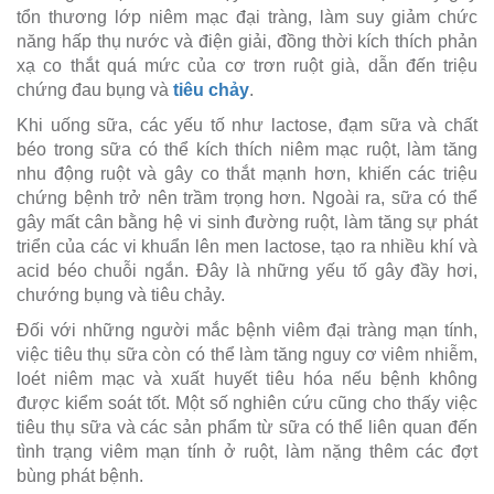
tổn thương lớp niêm mạc đại tràng, làm suy giảm chức
năng hấp thụ nước và điện giải, đồng thời kích thích phản
xạ co thắt quá mức của cơ trơn ruột già, dẫn đến triệu
chứng đau bụng và
tiêu chảy
.
Khi uống sữa, các yếu tố như lactose, đạm sữa và chất
béo trong sữa có thể kích thích niêm mạc ruột, làm tăng
nhu động ruột và gây co thắt mạnh hơn, khiến các triệu
chứng bệnh trở nên trầm trọng hơn. Ngoài ra, sữa có thể
gây mất cân bằng hệ vi sinh đường ruột, làm tăng sự phát
triển của các vi khuẩn lên men lactose, tạo ra nhiều khí và
acid béo chuỗi ngắn. Đây là những yếu tố gây đầy hơi,
chướng bụng và tiêu chảy.
Đối với những người mắc bệnh viêm đại tràng mạn tính,
việc tiêu thụ sữa còn có thể làm tăng nguy cơ viêm nhiễm,
loét niêm mạc và xuất huyết tiêu hóa nếu bệnh không
được kiểm soát tốt. Một số nghiên cứu cũng cho thấy việc
tiêu thụ sữa và các sản phẩm từ sữa có thể liên quan đến
tình trạng viêm mạn tính ở ruột, làm nặng thêm các đợt
bùng phát bệnh.