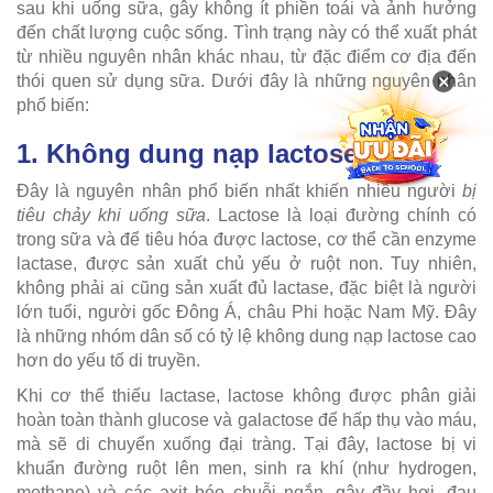
sau khi uống sữa, gây không ít phiền toái và ảnh hưởng
đến chất lượng cuộc sống. Tình trạng này có thể xuất phát
từ nhiều nguyên nhân khác nhau, từ đặc điểm cơ địa đến
×
thói quen sử dụng sữa. Dưới đây là những nguyên nhân
phổ biến:
1. Không dung nạp lactose
Đây là nguyên nhân phổ biến nhất khiến nhiều người
bị
tiêu chảy khi uống sữa
. Lactose là loại đường chính có
trong sữa và để tiêu hóa được lactose, cơ thể cần enzyme
lactase, được sản xuất chủ yếu ở ruột non. Tuy nhiên,
không phải ai cũng sản xuất đủ lactase, đặc biệt là người
lớn tuổi, người gốc Đông Á, châu Phi hoặc Nam Mỹ. Đây
là những nhóm dân số có tỷ lệ không dung nạp lactose cao
hơn do yếu tố di truyền.
Khi cơ thể thiếu lactase, lactose không được phân giải
hoàn toàn thành glucose và galactose để hấp thụ vào máu,
mà sẽ di chuyển xuống đại tràng. Tại đây, lactose bị vi
khuẩn đường ruột lên men, sinh ra khí (như hydrogen,
methane) và các axit béo chuỗi ngắn, gây đầy hơi, đau