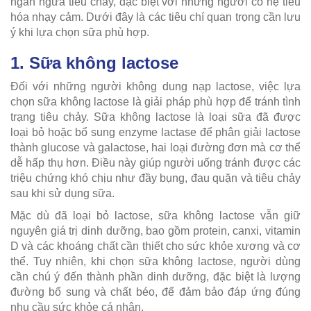
ngăn ngừa tiêu chảy, đặc biệt với những người có hệ tiêu
hóa nhạy cảm. Dưới đây là các tiêu chí quan trọng cần lưu
ý khi lựa chọn sữa phù hợp.
1. Sữa không lactose
Đối với những người không dung nạp lactose, việc lựa
chọn sữa không lactose là giải pháp phù hợp để tránh tình
trạng tiêu chảy. Sữa không lactose là loại sữa đã được
loại bỏ hoặc bổ sung enzyme lactase để phân giải lactose
thành glucose và galactose, hai loại đường đơn mà cơ thể
dễ hấp thụ hơn. Điều này giúp người uống tránh được các
triệu chứng khó chịu như đầy bụng, đau quặn và tiêu chảy
sau khi sử dụng sữa.
Mặc dù đã loại bỏ lactose, sữa không lactose vẫn giữ
nguyên giá trị dinh dưỡng, bao gồm protein, canxi, vitamin
D và các khoáng chất cần thiết cho sức khỏe xương và cơ
thể. Tuy nhiên, khi chọn sữa không lactose, người dùng
cần chú ý đến thành phần dinh dưỡng, đặc biệt là lượng
đường bổ sung và chất béo, để đảm bảo đáp ứng đúng
nhu cầu sức khỏe cá nhân.