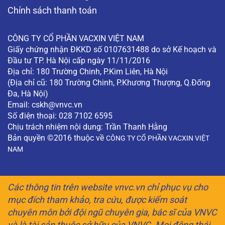
Chính sách thanh toán
CÔNG TY CỔ PHẦN VACXIN VIỆT NAM
Giấy chứng nhận ĐKKD số 0107631488 do sở Kế hoạch và
Đầu tư TP. Hà Nội cấp ngày 11/11/2016
Địa chỉ: 180 Trường Chinh, P.Kim Liên, Hà Nội
(Địa chỉ cũ: 180 Trường Chinh, P.Khương Thượng, Q.Đống
Đa, Hà Nội)
Email:
cskh@vnvc.vn
Số điện thoại: 028 7102 6595
Chịu trách nhiệm nội dung: Trần Thanh Hằng
Bản quyền ©2016 thuộc về
CÔNG TY CỔ PHẦN VACXIN VIỆT
NAM
Các thông tin trên website vnvc.vn chỉ phục vụ cho
mục đích tham khảo, tra cứu, được kiểm soát
chuyên môn bởi đội ngũ chuyên gia, bác sĩ của VNVC
và là tài sản thuộc sở hữu của VNVC. Mọi động thái