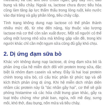
bụng và tiêu chảy. Ngoài ra, lactose chưa được tiêu hóa
cũng làm tăng áp lực thẩm thấu trong lòng ruột, kéo nước
vào đại tràng và gây phân lỏng, tiêu chảy cấp.
Tình trạng không dung nạp lactose có thể phân thành
nhiều mức độ, từ nhẹ đến nặng, tùy thuộc vào lượng
lactase mà cơ thể còn sản xuất được. Một số người có thể
uống một lượng nhỏ sữa mà không gặp vấn đề, trong khi
người khác chỉ cần một ngụm sữa cũng đủ gây khó chịu.
2. Dị ứng đạm sữa bò
Khác với không dung nạp lactose, dị ứng đạm sữa bò là
phản ứng của hệ miễn dịch đối với protein trong sữa, đặc
biệt là nhóm đạm casein và whey. Đây là hai loại protein
chính trong sữa bò, có cấu trúc phân tử phức tạp và dễ
kích thích phản ứng dị ứng. Khi hệ miễn dịch nhận diện
nhầm các protein này là "tác nhân gây hại", cơ thể sẽ giải
phóng histamine và các hóa chất trung gian khác, gây ra
loạt triệu chứng như phát ban, ngứa, nổi mề đay, sưng
môi, khó thở, đau bụng, nôn mửa và tiêu chảy.