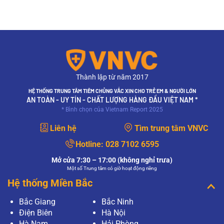
Thành lập từ năm 2017
HỆ THỐNG TRUNG TÂM TIÊM CHỦNG VẮC XIN CHO TRẺ EM & NGƯỜI LỚN
AN TOÀN - UY TÍN - CHẤT LƯỢNG HÀNG ĐẦU VIỆT NAM *
* Bình chọn của Vietnam Report 2025
Liên hệ
Tìm trung tâm VNVC
Hotline:
028 7102 6595
Mở cửa 7:30 – 17:00 (không nghỉ trưa)
Một số Trung tâm có giờ hoạt động riêng
Hệ thống Miền Bắc
Bắc Giang
Bắc Ninh
Điện Biên
Hà Nội
Hà Nam
Hải Phòng