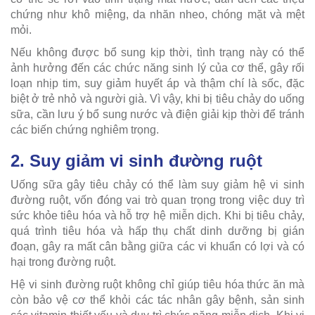
chứng như khô miệng, da nhăn nheo, chóng mặt và mệt
mỏi.
Nếu không được bổ sung kịp thời, tình trạng này có thể
ảnh hưởng đến các chức năng sinh lý của cơ thể, gây rối
loạn nhịp tim, suy giảm huyết áp và thậm chí là sốc, đặc
biệt ở trẻ nhỏ và người già. Vì vậy, khi bị tiêu chảy do uống
sữa, cần lưu ý bổ sung nước và điện giải kịp thời để tránh
các biến chứng nghiêm trọng.
2. Suy giảm vi sinh đường ruột
Uống sữa gây tiêu chảy có thể làm suy giảm hệ vi sinh
đường ruột, vốn đóng vai trò quan trọng trong việc duy trì
sức khỏe tiêu hóa và hỗ trợ hệ miễn dịch. Khi bị tiêu chảy,
quá trình tiêu hóa và hấp thụ chất dinh dưỡng bị gián
đoạn, gây ra mất cân bằng giữa các vi khuẩn có lợi và có
hại trong đường ruột.
Hệ vi sinh đường ruột không chỉ giúp tiêu hóa thức ăn mà
còn bảo vệ cơ thể khỏi các tác nhân gây bệnh, sản sinh