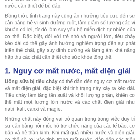
nước cần thiết để bù đắp.
Đồng thời, tình trạng này cũng ảnh hưởng tiêu cực đến sự
cân bằng hệ vi sinh đường ruột, làm giảm số lượng các vi
khuẩn có lợi, từ đó làm suy yếu hệ miễn dịch tự nhiên của
cơ thể. Đặc biệt, đối với trẻ nhỏ và người lớn, tiêu chảy
kéo dài có thể gây ảnh hưởng nghiêm trọng đến sự phát
triển thể chất, gây suy dinh dưỡng và làm giảm khả năng
hấp thụ các chất cần thiết cho sức khỏe tổng thể.
1. Nguy cơ mất nước, mất điện giải
Uống sữa bị tiêu chảy
có thể dẫn đến nguy cơ mất nước
và mất điện giải, đặc biệt khi tình trạng này xảy ra kéo dài.
Tiêu chảy làm tăng tần suất và khối lượng phân, khiến cơ
thể mất một lượng lớn nước và các chất điện giải như
natri, kali, canxi và magie.
Những chất này đóng vai trò quan trọng trong việc duy trì
sự cân bằng nội môi, hỗ trợ chức năng của các tế bào, cơ
bắp và hệ thần kinh. Khi mất quá nhiều nước và điện giải,
cơ thể sẽ rơi vào tình trạng mất nước, dẫn đến các triệu