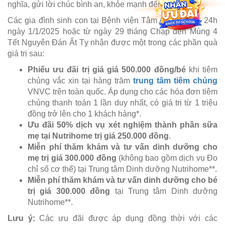
nghĩa, gửi lời chúc bình an, khỏe mạnh đến các bé.
Các gia đình sinh con tại Bệnh viện Tâm Anh từ 0h - 24h
ngày 1/1/2025 hoặc từ ngày 29 tháng Chạp đến Mùng 4
Tết Nguyên Đán Ất Tỵ nhận được một trong các phần quà
giá trị sau:
Phiếu ưu đãi trị giá giá 500.000 đồng/bé
khi tiêm
chủng vắc xin tại hàng trăm
trung tâm tiêm chủng
VNVC trên toàn quốc. Áp dụng cho các hóa đơn tiêm
chủng thanh toán 1 lần duy nhất, có giá trị từ 1 triệu
đồng trở lên cho 1 khách hàng*.
Ưu đãi 50% dịch vụ xét nghiệm thành phần sữa
mẹ tại Nutrihome trị giá 250.000 đồng
.
Miễn phí thăm khám và tư vấn dinh dưỡng cho
mẹ trị giá 300.000 đồng
(không bao gồm dịch vụ Đo
chỉ số cơ thể) tại Trung tâm Dinh dưỡng Nutrihome**.
Miễn phí thăm khám và tư vấn dinh dưỡng cho bé
trị giá 300.000 đồng
tại Trung tâm Dinh dưỡng
Nutrihome**.
Lưu ý:
Các ưu đãi được áp dụng đồng thời với các