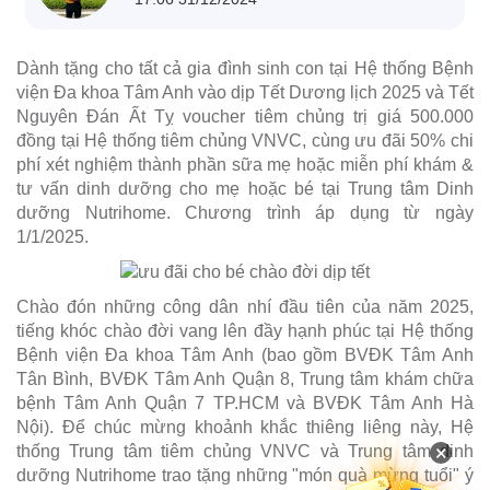
Dành tặng cho tất cả gia đình sinh con tại Hệ thống Bệnh
viện Đa khoa Tâm Anh vào dịp Tết Dương lịch 2025 và Tết
Nguyên Đán Ất Tỵ voucher tiêm chủng trị giá 500.000
đồng tại Hệ thống tiêm chủng VNVC, cùng ưu đãi 50% chi
phí xét nghiệm thành phần sữa mẹ hoặc miễn phí khám &
tư vấn dinh dưỡng cho mẹ hoặc bé tại Trung tâm Dinh
dưỡng Nutrihome. Chương trình áp dụng từ ngày
1/1/2025.
Chào đón những công dân nhí đầu tiên của năm 2025,
tiếng khóc chào đời vang lên đầy hạnh phúc tại Hệ thống
Bệnh viện Đa khoa Tâm Anh (bao gồm BVĐK Tâm Anh
Tân Bình, BVĐK Tâm Anh Quận 8, Trung tâm khám chữa
bệnh Tâm Anh Quận 7 TP.HCM và BVĐK Tâm Anh Hà
Nội). Để chúc mừng khoảnh khắc thiêng liêng này, Hệ
×
thống Trung tâm tiêm chủng VNVC và Trung tâm dinh
dưỡng Nutrihome trao tặng những "món quà mừng tuổi" ý