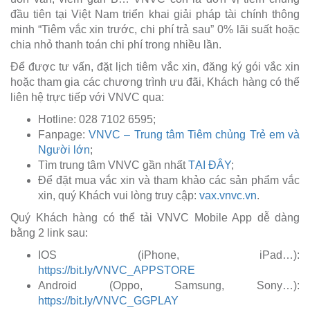
đầu tiên tại Việt Nam triển khai giải pháp tài chính thông
minh “Tiêm vắc xin trước, chi phí trả sau” 0% lãi suất hoặc
chia nhỏ thanh toán chi phí trong nhiều lần.
Để được tư vấn, đặt lịch tiêm vắc xin, đăng ký gói vắc xin
hoặc tham gia các chương trình ưu đãi, Khách hàng có thể
liên hệ trực tiếp với VNVC qua:
Hotline: 028 7102 6595;
Fanpage:
VNVC – Trung tâm Tiêm chủng Trẻ em và
Người lớn
;
Tìm trung tâm VNVC gần nhất
TẠI ĐÂY
;
Để đặt mua vắc xin và tham khảo các sản phẩm vắc
xin, quý Khách vui lòng truy cập:
vax.vnvc.vn
.
Quý Khách hàng có thể tải VNVC Mobile App dễ dàng
bằng 2 link sau:
IOS (iPhone, iPad…):
https://bit.ly/VNVC_APPSTORE
Android (Oppo, Samsung, Sony…):
https://bit.ly/VNVC_GGPLAY