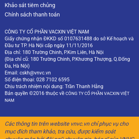
Khảo sát tiêm chủng
Chính sách thanh toán
CÔNG TY CỔ PHẦN VACXIN VIỆT NAM
Giấy chứng nhận ĐKKD số 0107631488 do sở Kế hoạch và
Đầu tư TP. Hà Nội cấp ngày 11/11/2016
Địa chỉ: 180 Trường Chinh, P.Kim Liên, Hà Nội
(Địa chỉ cũ: 180 Trường Chinh, P.Khương Thượng, Q.Đống
Đa, Hà Nội)
Email:
cskh@vnvc.vn
Số điện thoại: 028 7102 6595
Chịu trách nhiệm nội dung: Trần Thanh Hằng
Bản quyền ©2016 thuộc về
CÔNG TY CỔ PHẦN VACXIN VIỆT
NAM
Các thông tin trên website vnvc.vn chỉ phục vụ cho
mục đích tham khảo, tra cứu, được kiểm soát