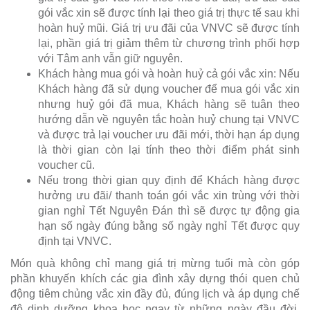
gói vắc xin sẽ được tính lại theo giá trị thực tế sau khi
hoàn huỷ mũi. Giá trị ưu đãi của VNVC sẽ được tính
lại, phần giá trị giảm thêm từ chương trình phối hợp
với Tâm anh vẫn giữ nguyên.
Khách hàng mua gói và hoàn huỷ cả gói vắc xin: Nếu
Khách hàng đã sử dụng voucher để mua gói vắc xin
nhưng huỷ gói đã mua, Khách hàng sẽ tuân theo
hướng dẫn về nguyên tắc hoàn huỷ chung tại VNVC
và được trả lại voucher ưu đãi mới, thời hạn áp dụng
là thời gian còn lại tính theo thời điểm phát sinh
voucher cũ.
Nếu trong thời gian quy định để Khách hàng được
hưởng ưu đãi/ thanh toán gói vắc xin trùng với thời
gian nghỉ Tết Nguyên Đán thì sẽ được tự động gia
hạn số ngày đúng bằng số ngày nghỉ Tết được quy
định tại VNVC.
Món quà không chỉ mang giá trị mừng tuổi mà còn góp
phần khuyến khích các gia đình xây dựng thói quen chủ
động tiêm chủng vắc xin đầy đủ, đúng lịch và áp dụng chế
độ dinh dưỡng khoa học ngay từ những ngày đầu đời,