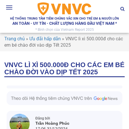
Toggle
navigation
HỆ THỐNG TRUNG TÂM TIÊM CHỦNG VẮC XIN CHO TRẺ EM & NGƯỜI LỚN
AN TOÀN - UY TÍN - CHẤT LƯỢNG HÀNG ĐẦU VIỆT NAM *
* Bình chọn của Vietnam Report 2025
Trang chủ
»
Ưu đãi hấp dẫn
»
VNVC lì xì 500.000đ cho các
em bé chào đời vào dịp Tết 2025
VNVC LÌ XÌ 500.000Đ CHO CÁC EM BÉ
CHÀO ĐỜI VÀO DỊP TẾT 2025
Đăng bởi
Trần Hoàng Phúc
17:06 31/12/2024