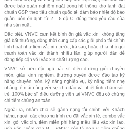
được bảo quản nghiêm ngặt trong hệ thống kho lạnh đạt
chuẩn GSP theo tiêu chuẩn quốc tế, đảm bảo nhiệt độ bảo
quản luôn ổn định từ 2 – 8 độ C, đúng theo yêu cầu của
nhà sản xuất.
Đặc biệt, VNVC cam kết bình ổn giá vắc xin, không tăng
giá bất thường, đồng thời cung cấp các giải pháp tài chính
linh hoạt như tiêm vắc xin trước, trả sau, hoặc chia nhỏ gói
thanh toán vắc xin thành nhiều lần, giúp người dân dễ
dàng tiếp cận với vắc xin chất lượng cao.
VNVC sở hữu đội ngũ bác sĩ, điều dưỡng giỏi chuyên
môn, giàu kinh nghiệm, thường xuyên được đào tạo kỹ
năng chuyên môn, kỹ năng nghiệp vụ, kỹ năng tiêm nhẹ
nhàng, êm ái cùng với sự chu đáo và nhiệt tình chăm sóc
trẻ. 100% bác sĩ, điều dưỡng viên tại VNVC đều có chứng
chỉ tiêm chủng an toàn.
Ngoài ra, nhằm chia sẻ gánh nặng tài chính với Khách
hàng, ngoài các chương trình ưu đãi vắc xin lẻ, combo vắc
xin, gói vắc xin, tiêm miễn phí hàng triệu liều vắc xin lao,
uốn ván, viêm gan B… VNVC còn là đơn vị tiêm chủng