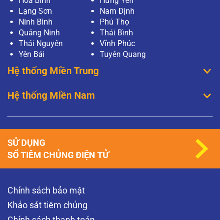
Hoà Bình
Hưng Yên
Lạng Sơn
Nam Định
Ninh Bình
Phú Thọ
Quảng Ninh
Thái Bình
Thái Nguyên
Vĩnh Phúc
Yên Bái
Tuyên Quang
Hệ thống Miền Trung
Hệ thống Miền Nam
SỬ DỤNG
SỔ TIÊM CHỦNG ĐIỆN TỬ
Chính sách bảo mật
Khảo sát tiêm chủng
Chính sách thanh toán