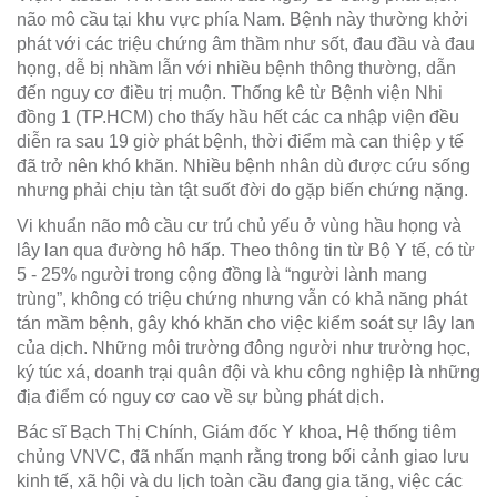
não mô cầu tại khu vực phía Nam. Bệnh này thường khởi
phát với các triệu chứng âm thầm như sốt, đau đầu và đau
họng, dễ bị nhầm lẫn với nhiều bệnh thông thường, dẫn
đến nguy cơ điều trị muộn. Thống kê từ Bệnh viện Nhi
đồng 1 (TP.HCM) cho thấy hầu hết các ca nhập viện đều
diễn ra sau 19 giờ phát bệnh, thời điểm mà can thiệp y tế
đã trở nên khó khăn. Nhiều bệnh nhân dù được cứu sống
nhưng phải chịu tàn tật suốt đời do gặp biến chứng nặng.
Vi khuẩn não mô cầu cư trú chủ yếu ở vùng hầu họng và
lây lan qua đường hô hấp. Theo thông tin từ Bộ Y tế, có từ
5 - 25% người trong cộng đồng là “người lành mang
trùng”, không có triệu chứng nhưng vẫn có khả năng phát
tán mầm bệnh, gây khó khăn cho việc kiểm soát sự lây lan
của dịch. Những môi trường đông người như trường học,
ký túc xá, doanh trại quân đội và khu công nghiệp là những
địa điểm có nguy cơ cao về sự bùng phát dịch.
Bác sĩ Bạch Thị Chính, Giám đốc Y khoa, Hệ thống tiêm
chủng VNVC, đã nhấn mạnh rằng trong bối cảnh giao lưu
kinh tế, xã hội và du lịch toàn cầu đang gia tăng, việc các