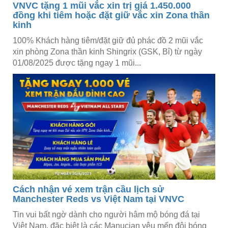
VNVC tặng 1 mũi vắc xin trị giá 1.450.000
đồng khi tiêm hoặc đặt giữ vắc xin Zona thần
kinh
100% Khách hàng tiêm/đặt giữ đủ phác đồ 2 mũi vắc
xin phòng Zona thần kinh Shingrix (GSK, Bỉ) từ ngày
01/08/2025 được tặng ngay 1 mũi...
Cách nhận vé xem trận cầu lịch sử
Manchester Reds vs Việt Nam tại VNVC
Tin vui bất ngờ dành cho người hâm mộ bóng đá tại
Việt Nam, đặc biệt là các Manucian yêu mến đội bóng