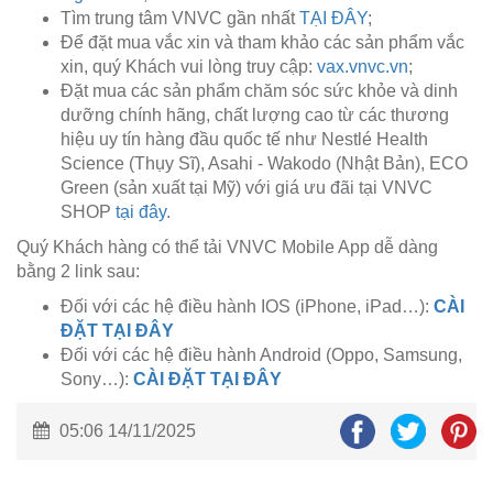
Tìm trung tâm VNVC gần nhất
TẠI ĐÂY
;
Để đặt mua vắc xin và tham khảo các sản phẩm vắc
xin, quý Khách vui lòng truy cập:
vax.vnvc.vn
;
Đặt mua các sản phẩm chăm sóc sức khỏe và dinh
dưỡng chính hãng, chất lượng cao từ các thương
hiệu uy tín hàng đầu quốc tế như Nestlé Health
Science (Thụy Sĩ), Asahi - Wakodo (Nhật Bản), ECO
Green (sản xuất tại Mỹ) với giá ưu đãi tại VNVC
SHOP
tại đây
.
Quý Khách hàng có thể tải VNVC Mobile App dễ dàng
bằng 2 link sau:
Đối với các hệ điều hành IOS (iPhone, iPad…):
CÀI
ĐẶT TẠI ĐÂY
Đối với các hệ điều hành Android (Oppo, Samsung,
Sony…):
CÀI ĐẶT TẠI ĐÂY
05:06 14/11/2025