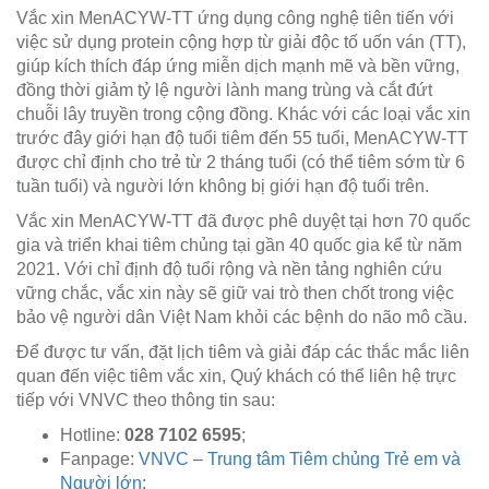
Vắc xin MenACYW-TT ứng dụng công nghệ tiên tiến với
việc sử dụng protein cộng hợp từ giải độc tố uốn ván (TT),
giúp kích thích đáp ứng miễn dịch mạnh mẽ và bền vững,
đồng thời giảm tỷ lệ người lành mang trùng và cắt đứt
chuỗi lây truyền trong cộng đồng. Khác với các loại vắc xin
trước đây giới hạn độ tuổi tiêm đến 55 tuổi, MenACYW-TT
được chỉ định cho trẻ từ 2 tháng tuổi (có thể tiêm sớm từ 6
tuần tuổi) và người lớn không bị giới hạn độ tuổi trên.
Vắc xin MenACYW-TT đã được phê duyệt tại hơn 70 quốc
gia và triển khai tiêm chủng tại gần 40 quốc gia kể từ năm
2021. Với chỉ định độ tuổi rộng và nền tảng nghiên cứu
vững chắc, vắc xin này sẽ giữ vai trò then chốt trong việc
bảo vệ người dân Việt Nam khỏi các bệnh do não mô cầu.
Để được tư vấn, đặt lịch tiêm và giải đáp các thắc mắc liên
quan đến việc tiêm vắc xin, Quý khách có thể liên hệ trực
tiếp với VNVC theo thông tin sau:
Hotline:
028 7102 6595
;
Fanpage:
VNVC – Trung tâm Tiêm chủng Trẻ em và
Người lớn
;