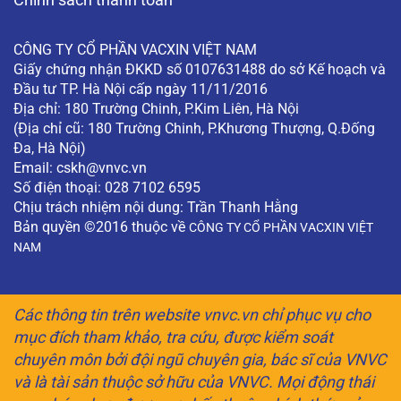
CÔNG TY CỔ PHẦN VACXIN VIỆT NAM
Giấy chứng nhận ĐKKD số 0107631488 do sở Kế hoạch và
Đầu tư TP. Hà Nội cấp ngày 11/11/2016
Địa chỉ: 180 Trường Chinh, P.Kim Liên, Hà Nội
(Địa chỉ cũ: 180 Trường Chinh, P.Khương Thượng, Q.Đống
Đa, Hà Nội)
Email:
cskh@vnvc.vn
Số điện thoại: 028 7102 6595
Chịu trách nhiệm nội dung: Trần Thanh Hằng
Bản quyền ©2016 thuộc về
CÔNG TY CỔ PHẦN VACXIN VIỆT
NAM
Các thông tin trên website vnvc.vn chỉ phục vụ cho
mục đích tham khảo, tra cứu, được kiểm soát
chuyên môn bởi đội ngũ chuyên gia, bác sĩ của VNVC
và là tài sản thuộc sở hữu của VNVC. Mọi động thái