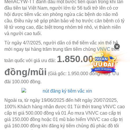
MenACYW-TT đánh dấu một bước tiến quan trọng khi lần
đầu tiên tại Việt Nam, người lớn từ 56 tuổi trở lên có cơ
hội được tiêm vắc xin phòng ngừa các bệnh do não mô
cầu. Điều này sẽ góp phần bảo vệ họ trước căn bệnh có tỷ
lệ tử vong cao, đặc biệt trong nhóm trẻ nhỏ, vị thành niên
và người cao tuổi.
Từ ngày 4/7/2025, người dân có thể tiêm vắc xin thế hệ
×
mới ngay tại hàng trăm trung tâm tiêm chủng
VNVC
trên
1.850.000
toàn quốc với giá ưu đãi:
đồng/mũi
(Giá gốc: 1.950.000 đồng/mũi). Ưu
đãi 100.000 đồng.
Ngoài ra, từ ngày 19/06/2025 đến hết ngày 20/07/2025,
100% Khách hàng nhận được 01 Túi thời trang VNVC cao
cấp trị giá 500.000 đồng và 01 Áo mưa VNVC cao cấp trị
giá 150.000 đồng hoặc 01 mũ bảo hiểm VNVC cao cấp trị
giá 160.000 đồng khi đăng ký tiêm chủng đủ phác đồ tối