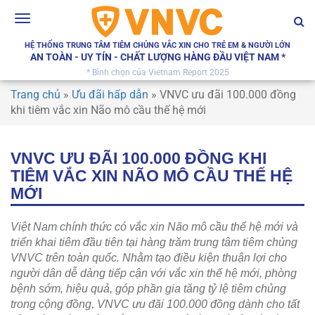
Toggle
navigation
HỆ THỐNG TRUNG TÂM TIÊM CHỦNG VẮC XIN CHO TRẺ EM & NGƯỜI LỚN
AN TOÀN - UY TÍN - CHẤT LƯỢNG HÀNG ĐẦU VIỆT NAM *
* Bình chọn của Vietnam Report 2025
Trang chủ
»
Ưu đãi hấp dẫn
»
VNVC ưu đãi 100.000 đồng
khi tiêm vắc xin Não mô cầu thế hệ mới
VNVC ƯU ĐÃI 100.000 ĐỒNG KHI
TIÊM VẮC XIN NÃO MÔ CẦU THẾ HỆ
MỚI
Việt Nam chính thức có vắc xin Não mô cầu thế hệ mới và
triển khai tiêm đầu tiên tại hàng trăm trung tâm tiêm chủng
VNVC trên toàn quốc. Nhằm tạo điều kiện thuận lợi cho
người dân dễ dàng tiếp cận với vắc xin
thế hệ
mới, phòng
bệnh sớm, hiệu quả, góp phần gia tăng tỷ lệ tiêm chủng
trong cộng đồng, VNVC ưu đãi 100.000 đồng dành cho tất