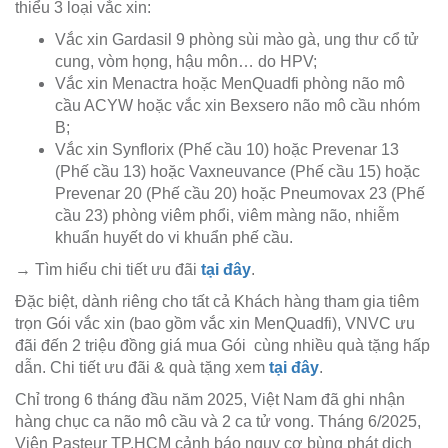
thiểu 3 loại vắc xin:
Vắc xin Gardasil 9 phòng sùi mào gà, ung thư cổ tử
cung, vòm họng, hậu môn… do HPV;
Vắc xin Menactra hoặc MenQuadfi phòng não mô
cầu ACYW hoặc vắc xin Bexsero não mô cầu nhóm
B;
Vắc xin Synflorix (Phế cầu 10) hoặc Prevenar 13
(Phế cầu 13) hoặc Vaxneuvance (Phế cầu 15) hoặc
Prevenar 20 (Phế cầu 20) hoặc Pneumovax 23 (Phế
cầu 23) phòng viêm phổi, viêm màng não, nhiễm
khuẩn huyết do vi khuẩn phế cầu.
→ Tìm hiểu chi tiết ưu đãi
tại đây
.
Đặc biệt, dành riêng cho tất cả Khách hàng tham gia tiêm
trọn Gói vắc xin (bao gồm vắc xin MenQuadfi), VNVC ưu
đãi đến 2 triệu đồng giá mua Gói cùng nhiều quà tặng hấp
dẫn. Chi tiết ưu đãi & quà tặng xem
tại đây
.
Chỉ trong 6 tháng đầu năm 2025, Việt Nam đã ghi nhận
hàng chục ca não mô cầu và 2 ca tử vong. Tháng 6/2025,
Viện Pasteur TP.HCM cảnh báo nguy cơ bùng phát dịch