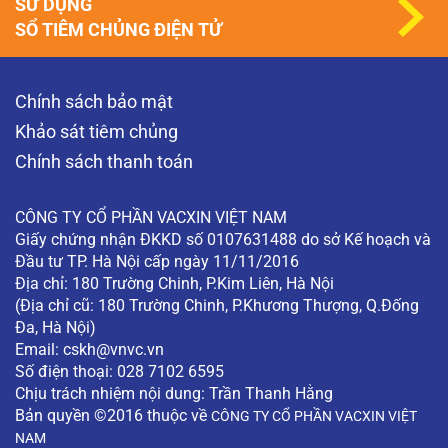
SỬ DỤNG
SỔ TIÊM CHỦNG ĐIỆN TỬ
Chính sách bảo mật
Khảo sát tiêm chủng
Chính sách thanh toán
CÔNG TY CỔ PHẦN VACXIN VIỆT NAM
Giấy chứng nhận ĐKKD số 0107631488 do sở Kế hoạch và
Đầu tư TP. Hà Nội cấp ngày 11/11/2016
Địa chỉ: 180 Trường Chinh, P.Kim Liên, Hà Nội
(Địa chỉ cũ: 180 Trường Chinh, P.Khương Thượng, Q.Đống
Đa, Hà Nội)
Email:
cskh@vnvc.vn
Số điện thoại: 028 7102 6595
Chịu trách nhiệm nội dung: Trần Thanh Hằng
Bản quyền ©2016 thuộc về
CÔNG TY CỔ PHẦN VACXIN VIỆT
NAM