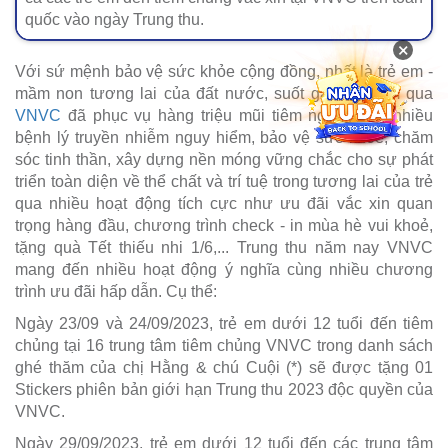
quốc vào ngày Trung thu.
×
Với sứ mệnh bảo vệ sức khỏe cộng đồng, nhất là trẻ em -
mầm non tương lai của đất nước, suốt gần 10 năm qua
VNVC
đã phục vụ hàng triệu mũi tiêm ngăn chặn nhiều
bệnh lý truyền nhiễm nguy hiểm, bảo vệ sức khỏe, chăm
sóc tinh thần, xây dựng nền móng vững chắc cho sự phát
triển toàn diện về thể chất và trí tuệ trong tương lai của trẻ
qua nhiều hoạt động tích cực như ưu đãi vắc xin quan
trọng hàng đầu, chương trình check - in mùa hè vui khoẻ,
tặng quà Tết thiếu nhi 1/6,... Trung thu năm nay VNVC
mang đến nhiều hoạt động ý nghĩa cùng nhiều chương
trình ưu đãi hấp dẫn. Cụ thể:
Ngày 23/09 và 24/09/2023, trẻ em dưới 12 tuổi đến tiêm
chủng tại 16 trung tâm tiêm chủng VNVC trong danh sách
ghé thăm của chị Hằng & chú Cuội (*) sẽ được tặng 01
Stickers phiên bản giới hạn Trung thu 2023 độc quyền của
VNVC.
Ngày 29/09/2023, trẻ em dưới 12 tuổi đến các trung tâm