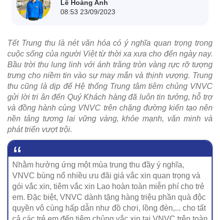
Lê Hoàng Anh
08:53 23/09/2023
Tết Trung thu là nét văn hóa có ý nghĩa quan trọng trong
cuộc sống của người Việt từ thời xa xưa cho đến ngày nay.
Bầu trời thu lung linh với ánh trăng tròn vàng rực rỡ tượng
trưng cho niềm tin vào sự may mắn và thịnh vượng. Trung
thu cũng là dịp để Hệ thống Trung tâm tiêm chủng VNVC
gửi lời tri ân đến Quý Khách hàng đã luôn tin tưởng, hỗ trợ
và đồng hành cùng VNVC trên chặng đường kiến tạo nên
nền tảng tương lai vững vàng, khỏe mạnh, văn minh và
phát triển vượt trội.
Nhằm hưởng ứng một mùa trung thu đầy ý nghĩa,
VNVC bùng nổ nhiều ưu đãi giá vắc xin quan trọng và
gói vắc xin, tiêm vắc xin Lao hoàn toàn miễn phí cho trẻ
em. Đặc biệt, VNVC dành tặng hàng triệu phần quà độc
quyền vô cùng hấp dẫn như đồ chơi, lồng đèn,... cho tất
cả các trẻ em đến tiêm chủng vắc xin tại VNVC trên toàn