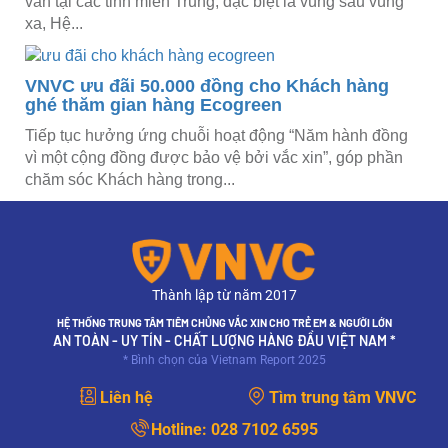
ván tại các tỉnh miền Trung, đặc biệt là vùng sâu vùng
xa, Hệ...
VNVC ưu đãi 50.000 đồng cho Khách hàng
ghé thăm gian hàng Ecogreen
Tiếp tục hưởng ứng chuỗi hoạt động “Năm hành đồng
vì một cộng đồng được bảo vệ bởi vắc xin”, góp phần
chăm sóc Khách hàng trong...
Thành lập từ năm 2017
HỆ THỐNG TRUNG TÂM TIÊM CHỦNG VẮC XIN CHO TRẺ EM & NGƯỜI LỚN
AN TOÀN - UY TÍN - CHẤT LƯỢNG HÀNG ĐẦU VIỆT NAM *
* Bình chọn của Vietnam Report 2025
Liên hệ
Tìm trung tâm VNVC
Hotline:
028 7102 6595