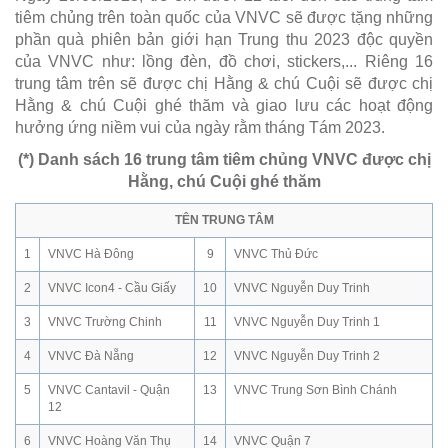
tiêm chủng trên toàn quốc của VNVC sẽ được tặng những
phần quà phiên bản giới hạn Trung thu 2023 độc quyền
của VNVC như: lồng đèn, đồ chơi, stickers,... Riêng 16
trung tâm trên sẽ được chị Hằng & chú Cuội sẽ được chị
Hằng & chú Cuội ghé thăm và giao lưu các hoạt động
hưởng ứng niềm vui của ngày rằm tháng Tám 2023.
(*) Danh sách 16 trung tâm tiêm chủng VNVC được chị
Hằng, chú Cuội ghé thăm
TÊN TRUNG TÂM
1
VNVC Hà Đông
9
VNVC Thủ Đức
2
VNVC Icon4 - Cầu Giấy
10
VNVC Nguyễn Duy Trinh
3
VNVC Trường Chinh
11
VNVC Nguyễn Duy Trinh 1
4
VNVC Đà Nẵng
12
VNVC Nguyễn Duy Trinh 2
5
VNVC Cantavil - Quận
13
VNVC Trung Sơn Bình Chánh
12
6
VNVC Hoàng Văn Thụ
14
VNVC Quận 7