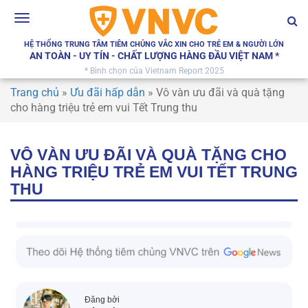
Toggle
navigation
HỆ THỐNG TRUNG TÂM TIÊM CHỦNG VẮC XIN CHO TRẺ EM & NGƯỜI LỚN
AN TOÀN - UY TÍN - CHẤT LƯỢNG HÀNG ĐẦU VIỆT NAM *
* Bình chọn của Vietnam Report 2025
Trang chủ
»
Ưu đãi hấp dẫn
»
Vô vàn ưu đãi và quà tặng
cho hàng triệu trẻ em vui Tết Trung thu
VÔ VÀN ƯU ĐÃI VÀ QUÀ TẶNG CHO
HÀNG TRIỆU TRẺ EM VUI TẾT TRUNG
THU
Đăng bởi