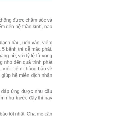
ếu không được chăm sóc và
ểm đến hệ thần kinh, não
 bạch hầu, uốn ván, viêm
 5 bệnh trẻ dễ mắc phải,
ng nề, với tỷ lệ tử vong
g nhỏ đến quá trình phát
ém… Việc tiêm chủng bảo vệ
ẽ giúp hệ miễn dịch nhận
đã đáp ứng được nhu cầu
iêm như trước đây thì nay
 bảo tốt nhất. Cha mẹ cần