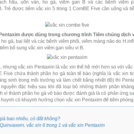
ch hầu, uốn ván, ho gà, viêm gan B và các bệnh viêm p
B. Trẻ được tiêm vắc xin 5 trong 1 ComBE Five cần uống và t
1 Pentaxim được dùng trong chương trình Tiêm chủng dịch 
 ho gà, bại liệt và các bệnh viêm phổi, viêm màng não do H.in
tiêm bổ sung vắc xin viêm gan siêu vi B.
 1, nhưng vắc xin Pentaxim là vắc xin thế hệ mới hơn so với vắ
ive chứa thành phần ho gà toàn tế bào (nghĩa là vắc xin ti
ăng sinh trong môi trường và làm chết bằng nhiệt độ) thì Penta
nguyên đặc hiệu sau khi đã loại bỏ những thành phần kháng
nh vì thành phần ho gà vô bào được đánh giá là có phản ứng sau
 huynh có khuynh hướng chọn vắc xin Pentaxim để tiêm phòng
 giá bao nhiêu, có đắt không?
 Quinvaxem, vắc xin 6 trong 1 và vắc xin Pentaxim