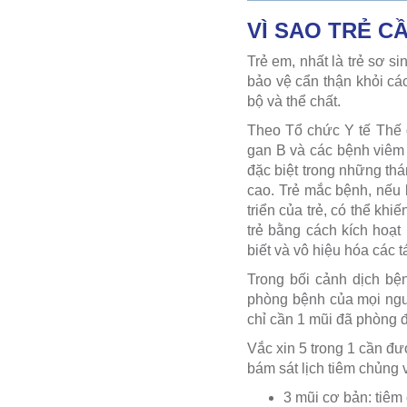
VÌ SAO TRẺ C
Trẻ em, nhất là trẻ sơ s
bảo vệ cẩn thận khỏi cá
bộ và thể chất.
Theo Tổ chức Y tế Thế g
gan B và các bệnh viêm 
đặc biệt trong những th
cao. Trẻ mắc bệnh, nếu 
triển của trẻ, có thể khi
trẻ bằng cách kích hoạt
biết và vô hiệu hóa các 
Trong bối cảnh dịch bệ
phòng bệnh của mọi người
chỉ cần 1 mũi đã phòng 
Vắc xin 5 trong 1 cần đư
bám sát lịch tiêm chủng 
3 mũi cơ bản: tiêm 