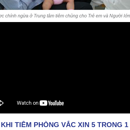
ợc chính ngừa ở Trung tâm tiêm chủng cho Trẻ em và Người l
KHI TIÊM PHÒNG VẮC XIN 5 TRONG 1