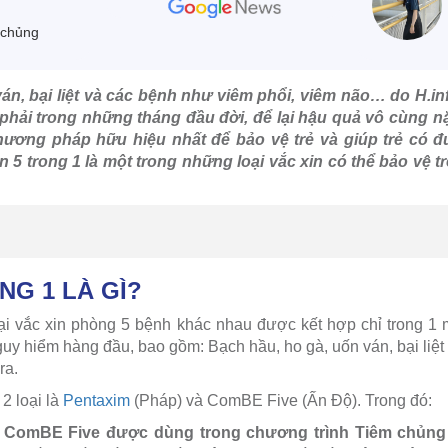
a
 chủng
án, bại liệt và các bệnh như viêm phổi, viêm não… do H.inf
phải trong những tháng đầu đời, để lại hậu quả vô cùng nặ
phương pháp hữu hiệu nhất để bảo vệ trẻ và giúp trẻ có 
n 5 trong 1 là một trong những loại vắc xin có thể bảo vệ 
NG 1 LÀ GÌ?
oại vắc xin phòng 5 bệnh khác nhau được kết hợp chỉ trong 1
guy hiểm hàng đầu, bao gồm: Bạch hầu, ho gà, uốn ván, bại liệ
ra.
 2 loại là
Pentaxim
(Pháp) và ComBE Five (Ấn Độ). Trong đó:
 1 ComBE Five được dùng trong chương trình Tiêm chủn