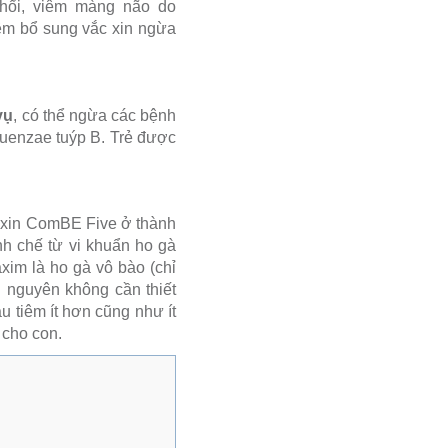
hổi, viêm màng não do
iêm bổ sung vắc xin ngừa
vụ
, có thể ngừa các bệnh
fluenzae tuýp B. Trẻ được
c xin ComBE Five ở thành
nh chế từ vi khuẩn ho gà
xim là ho gà vô bào (chỉ
 nguyên không cần thiết
 tiêm ít hơn cũng như ít
 cho con.