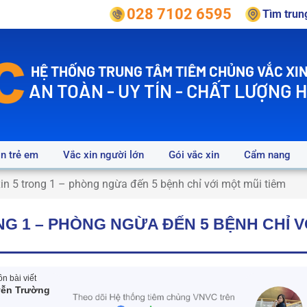
028 7102 6595
Tìm tru
HỆ THỐNG TRUNG TÂM TIÊM CHỦNG VẮC XIN
AN TOÀN - UY TÍN - CHẤT LƯỢNG 
in trẻ em
Vắc xin người lớn
Gói vắc xin
Cẩm nang
in 5 trong 1 – phòng ngừa đến 5 bệnh chỉ với một mũi tiêm
NG 1 – PHÒNG NGỪA ĐẾN 5 BỆNH CHỈ V
n bài viết
yễn Trường