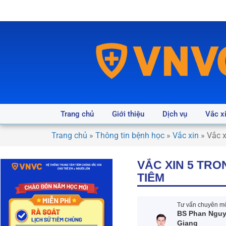
Trang chủ
Giới thiệu
Dịch vụ
Vắc x
Trang chủ
»
Thông tin bệnh học
»
Vắc xin
»
Vắc x
VẮC XIN 5 TRO
TIÊM
Tư vấn chuyên mô
BS Phan Ngu
Giang