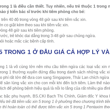
rong 1 là điều cần thiết. Tuy nhiên, nếu trẻ thuộc 1 tron
o ý kiến bác sĩ trước khi tiêm phòng cho bé:
 trên 40 độ trong vòng 48 giờ sau khi tiêm vắc xin.
n co giật kèm theo sau khi tiêm vắc xin.
vòng 48 giờ sau khi tiêm phòng.
rước, trẻ khóc dai dẳng trong 3-48 giờ sau chủng ngừa.
mỏi hoặc mắc các bệnh cấp tính.
 5 TRONG 1 Ở ĐÂU GIÁ CẢ HỢP LÝ V
rong 1 là vô cùng lớn nên nhu cầu tiêm ngừa các loại vắc xin 
 trong 1 thường xuyên đứng đầu trong danh sách những vắc xi
ho phí rất lớn để đưa con sang Singapore, Thái Lan chích ngừa
để săn lùng vắc xin cho con mỗi khi đến lịch tiêm. Làm thế nà
ịch để phòng bệnh hiệu quả là nỗi lo lắng của rất nhiều gia đìn
 các bậc phụ huynh, BS.CKI Bạch Thị Chính, Giám đốc Y khoa 
Nếu trẻ đã tiêm vắc xin 5 trong 1 ở phường theo chương trình t
n thì hoàn toàn có thể được tiêm vắc xin 5 trong 1 Pentaxim th