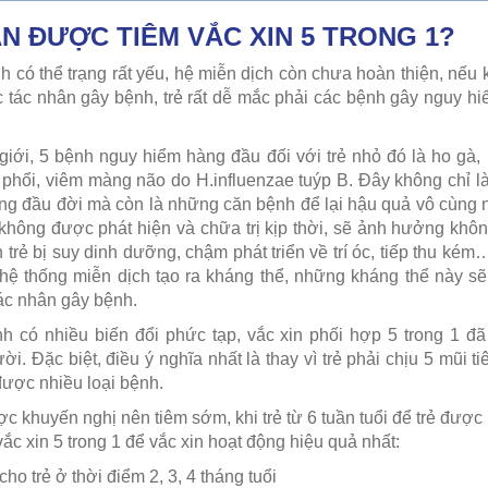
ẦN ĐƯỢC TIÊM VẮC XIN 5 TRONG 1?
inh có thể trạng rất yếu, hệ miễn dịch còn chưa hoàn thiện, n
c tác nhân gây bệnh, trẻ rất dễ mắc phải các bệnh gây nguy hi
iới, 5 bệnh nguy hiểm hàng đầu đối với trẻ nhỏ đó là ho gà,
phổi, viêm màng não do H.influenzae tuýp B. Đây không chỉ là
áng đầu đời mà còn là những căn bệnh để lại hậu quả vô cùng nặ
không được phát hiện và chữa trị kịp thời, sẽ ảnh hưởng khôn
ến trẻ bị suy dinh dưỡng, chậm phát triển về trí óc, tiếp thu k
 hệ thống miễn dịch tạo ra kháng thể, những kháng thể này s
tác nhân gây bệnh.
nh có nhiều biến đổi phức tạp, vắc xin phối hợp 5 trong 1 
. Đặc biệt, điều ý nghĩa nhất là thay vì trẻ phải chịu 5 mũi t
được nhiều loại bệnh.
ợc khuyến nghị nên tiêm sớm, khi trẻ từ 6 tuần tuổi để trẻ được
vắc xin 5 trong 1 để vắc xin hoạt động hiệu quả nhất:
cho trẻ ở thời điểm 2, 3, 4 tháng tuổi