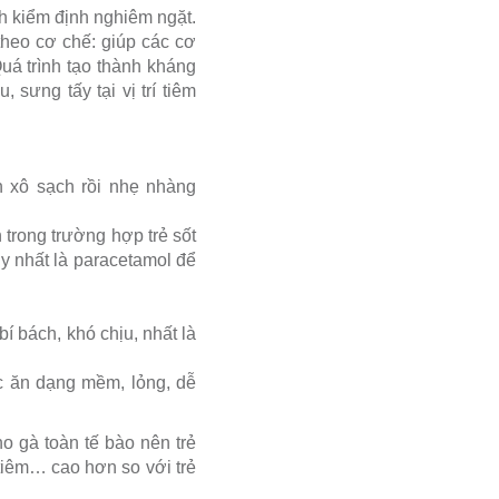
nh kiểm định nghiêm ngặt.
 theo cơ chế: giúp các cơ
Quá trình tạo thành kháng
sưng tấy tại vị trí tiêm
n xô sạch rồi nhẹ nhàng
trong trường hợp trẻ sốt
y nhất là paracetamol để
í bách, khó chịu, nhất là
c ăn dạng mềm, lỏng, dễ
o gà toàn tế bào nên trẻ
 tiêm… cao hơn so với trẻ