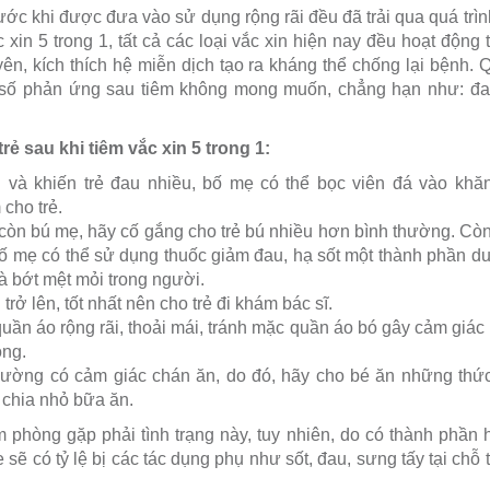
trước khi được đưa vào sử dụng rộng rãi đều đã trải qua quá trì
 xin 5 trong 1, tất cả các loại vắc xin hiện nay đều hoạt động
yên, kích thích hệ miễn dịch tạo ra kháng thể chống lại bệnh. 
số phản ứng sau tiêm không mong muốn, chẳng hạn như: đau, 
ẻ sau khi tiêm vắc xin 5 trong 1:
 và khiến trẻ đau nhiều, bố mẹ có thể bọc viên đá vào khă
cho trẻ.
còn bú mẹ, hãy cố gắng cho trẻ bú nhiều hơn bình thường. Còn 
ố mẹ có thể sử dụng thuốc giảm đau, hạ sốt một thành phần du
và bớt mệt mỏi trong người.
trở lên, tốt nhất nên cho trẻ đi khám bác sĩ.
ần áo rộng rãi, thoải mái, tránh mặc quần áo bó gây cảm giác b
ng.
thường có cảm giác chán ăn, do đó, hãy cho bé ăn những thứ
 chia nhỏ bữa ăn.
 phòng gặp phải tình trạng này, tuy nhiên, do có thành phần h
sẽ có tỷ lệ bị các tác dụng phụ như sốt, đau, sưng tấy tại chỗ