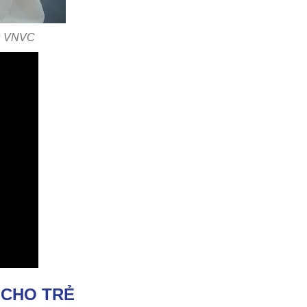
ớn VNVC
 CHO TRẺ