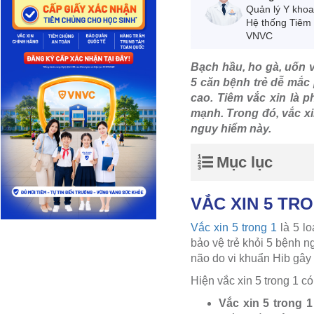
Quản lý Y kho
Hệ thống Tiêm
VNVC
Bạch hầu, ho gà, uốn v
5 căn bệnh trẻ dễ mắc 
cao. Tiêm vắc xin là 
mạnh. Trong đó, vắc xi
nguy hiểm này.
Mục lục
VẮC XIN 5 TRO
Vắc xin 5 trong 1
là 5 l
bảo vệ trẻ khỏi 5 bệnh n
não do vi khuẩn Hib gây 
Hiện vắc xin 5 trong 1 có
Vắc xin 5 trong