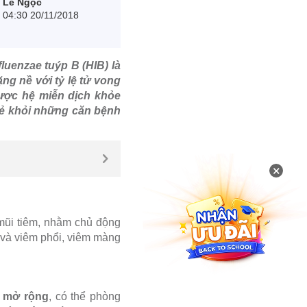
Lê Ngọc
04:30 20/11/2018
luenzae tuýp B (HIB) là
ng nề với tỷ lệ tử vong
được hệ miễn dịch khỏe
trẻ khỏi những căn bệnh
×
 mũi tiêm, nhằm chủ động
t và viêm phổi, viêm màng
g mở rộng
, có thể phòng