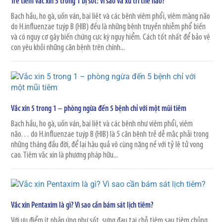
Trẻ tiêm vắc xin 5 trong 1 bị sốt: vì sao và xử trí thế nào?
Bạch hầu, ho gà, uốn ván, bại liệt và các bệnh viêm phổi, viêm màng não
do H.influenzae tuýp B (HIB) đều là những bệnh truyền nhiễm phổ biến
và có nguy cơ gây biến chứng cực kỳ nguy hiểm. Cách tốt nhất để bảo vệ
con yêu khỏi những căn bệnh trên chính...
Vắc xin 5 trong 1 – phòng ngừa đến 5 bệnh chỉ với một mũi tiêm
Bạch hầu, ho gà, uốn ván, bại liệt và các bệnh như viêm phổi, viêm
não… do H.influenzae tuýp B (HIB) là 5 căn bệnh trẻ dễ mắc phải trong
những tháng đầu đời, để lại hậu quả vô cùng nặng nề với tỷ lệ tử vong
cao. Tiêm vắc xin là phương pháp hữu...
Vắc xin Pentaxim là gì? Vì sao cần bám sát lịch tiêm?
Với ưu điểm ít phản ứng như sốt, sưng đau tại chỗ tiêm sau tiêm chủng