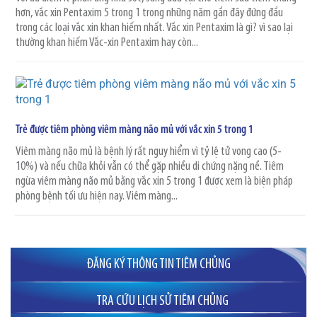
hơn, vắc xin Pentaxim 5 trong 1 trong những năm gần đây đứng đầu
trong các loại vắc xin khan hiếm nhất. Vắc xin Pentaxim là gì? vì sao lại
thường khan hiếm Vắc-xin Pentaxim hay còn...
Trẻ được tiêm phòng viêm màng não mủ với vắc xin 5 trong 1
Viêm màng não mủ là bệnh lý rất nguy hiểm vì tỷ lệ tử vong cao (5-
10%) và nếu chữa khỏi vẫn có thể gặp nhiều di chứng nặng nề. Tiêm
ngừa viêm màng não mủ bằng vắc xin 5 trong 1 được xem là biện pháp
phòng bệnh tối ưu hiện nay. Viêm màng...
ĐĂNG KÝ THÔNG TIN TIÊM CHỦNG
TRA CỨU LỊCH SỬ TIÊM CHỦNG