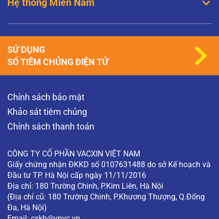
Hệ thống Miền Nam
Đã tiêm phòng HPV thì có nguy cơ mắc sùi
mào gà không?
Thưa bác sĩ, quan hệ bằng miệng thì có khả
năng mắc sùi mào gà không? Người bị sùi mào
gà có nên đặt vòng tránh thai không? Tôi đã
SỬ DỤNG
tiêm phòng HPV tại sao tôi…
SỔ TIÊM CHỦNG ĐIỆN TỬ
XEM THÊM
Khám phụ khoa có phát hiện được ung thư
Chính sách bảo mật
cổ tử cung không?
Khám phụ khoa có phát hiện được ung thư cổ tử
Khảo sát tiêm chủng
cung không? (Độc giả ẩn danh)
Chính sách thanh toán
XEM THÊM
CÔNG TY CỔ PHẦN VACXIN VIỆT NAM
Giấy chứng nhận ĐKKD số 0107631488 do sở Kế hoạch và
Đầu tư TP. Hà Nội cấp ngày 11/11/2016
Địa chỉ: 180 Trường Chinh, P.Kim Liên, Hà Nội
(Địa chỉ cũ: 180 Trường Chinh, P.Khương Thượng, Q.Đống
Đa, Hà Nội)
Email:
cskh@vnvc.vn