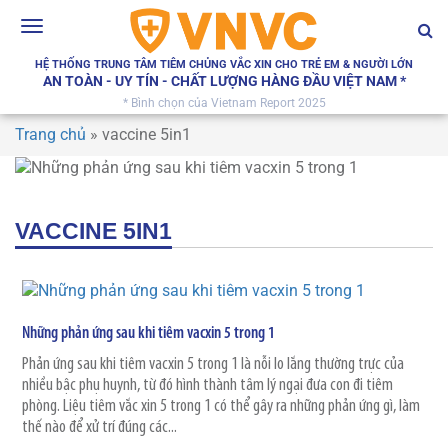
Toggle
navigation
HỆ THỐNG TRUNG TÂM TIÊM CHỦNG VẮC XIN CHO TRẺ EM & NGƯỜI LỚN
AN TOÀN - UY TÍN - CHẤT LƯỢNG HÀNG ĐẦU VIỆT NAM *
* Bình chọn của Vietnam Report 2025
Trang chủ
»
vaccine 5in1
VACCINE 5IN1
Những phản ứng sau khi tiêm vacxin 5 trong 1
Phản ứng sau khi tiêm vacxin 5 trong 1 là nỗi lo lắng thường trực của
nhiều bậc phụ huynh, từ đó hình thành tâm lý ngại đưa con đi tiêm
phòng. Liệu tiêm vắc xin 5 trong 1 có thể gây ra những phản ứng gì, làm
thế nào để xử trí đúng các...