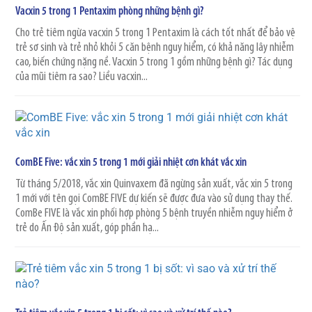
Vacxin 5 trong 1 Pentaxim phòng những bệnh gì?
Cho trẻ tiêm ngừa vacxin 5 trong 1 Pentaxim là cách tốt nhất để bảo vệ
trẻ sơ sinh và trẻ nhỏ khỏi 5 căn bệnh nguy hiểm, có khả năng lây nhiễm
cao, biến chứng nặng nề. Vacxin 5 trong 1 gồm những bệnh gì? Tác dụng
của mũi tiêm ra sao? Liều vacxin...
ComBE Five: vắc xin 5 trong 1 mới giải nhiệt cơn khát vắc xin
Từ tháng 5/2018, vắc xin Quinvaxem đã ngừng sản xuất, vắc xin 5 trong
1 mới với tên gọi ComBE FIVE dự kiến sẽ được đưa vào sử dụng thay thế.
ComBe FIVE là vắc xin phối hợp phòng 5 bệnh truyền nhiễm nguy hiểm ở
trẻ do Ấn Độ sản xuất, góp phần hạ...