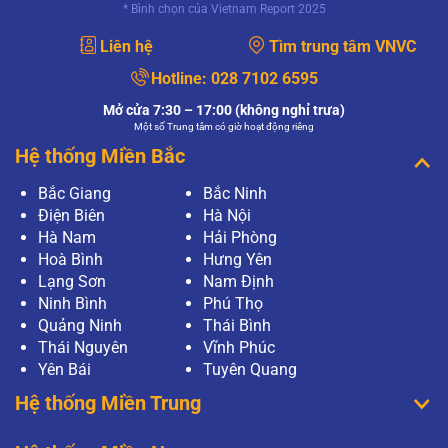
* Bình chọn của Vietnam Report 2025
XEM THÊM
Liên hệ
Tìm trung tâm VNVC
Mục đích của xét nghiệm PAP và xét nghiệm
HPV có giống nhau không?
Hotline:
028 7102 6595
Mục đích của xét nghiệm PAP và xét nghiệm
HPV có giống nhau không?
Mở cửa 7:30 – 17:00 (không nghỉ trưa)
Một số Trung tâm có giờ hoạt động riêng
XEM THÊM
Hệ thống Miền Bắc
Làm gì khi xét nghiệm PAP có kết quả bất
Bắc Giang
Bắc Ninh
thường?
Điện Biên
Hà Nội
Thưa bác sĩ, tôi vừa tiến hành phương pháp
Pap để tầm soát ung thư cổ tử cung tại bệnh
Hà Nam
Hải Phòng
viện, tuy nhiên khi có kết quả, tôi thấy kết quả có
Hoà Bình
Hưng Yên
điều bất thường? Tôi…
Lạng Sơn
Nam Định
XEM THÊM
Ninh Bình
Phú Thọ
Quảng Ninh
Thái Bình
Xét nghiệm Pap là gì?
Thái Nguyên
Vĩnh Phúc
Thưa bác sĩ, em thường nghe về khái niệm xét
nghiệm Pap nhưng chưa rõ nó có vai trò gì ạ?
Yên Bái
Tuyên Quang
Nếu một người có kết quả xét nghiệm PAP là bất
Hệ thống Miền Trung
thường thì có nghĩa…
XEM THÊM