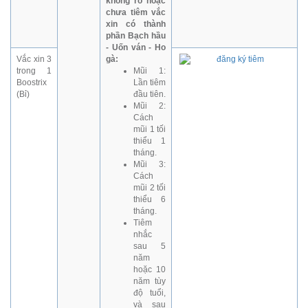
không rõ hoặc
chưa tiêm vắc
xin có thành
phần Bạch hầu
- Uốn ván - Ho
Vắc xin 3
gà:
trong 1
Mũi 1:
Boostrix
Lần tiêm
(Bỉ)
đầu tiên.
Mũi 2:
Cách
mũi 1 tối
thiểu 1
tháng.
Mũi 3:
Cách
mũi 2 tối
thiểu 6
tháng.
Tiêm
nhắc
sau 5
năm
hoặc 10
năm tùy
độ tuổi,
và sau