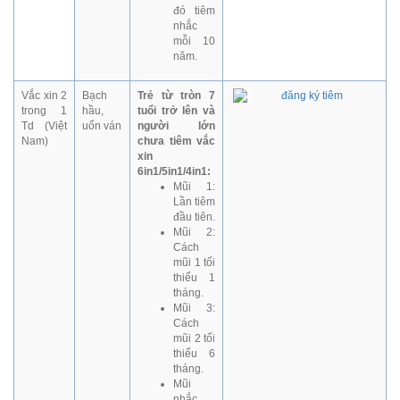
đó tiêm
nhắc
mỗi 10
năm.
Vắc xin 2
Bạch
Trẻ từ tròn 7
trong 1
hầu,
tuổi trở lên và
Td (Việt
uốn ván
người lớn
Nam)
chưa tiêm vắc
xin
6in1/5in1/4in1:
Mũi 1:
Lần tiêm
đầu tiên.
Mũi 2:
Cách
mũi 1 tối
thiểu 1
tháng.
Mũi 3:
Cách
mũi 2 tối
thiểu 6
tháng.
Mũi
nhắc