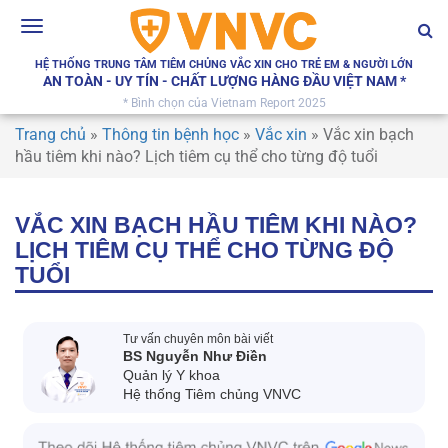
Toggle
navigation
HỆ THỐNG TRUNG TÂM TIÊM CHỦNG VẮC XIN CHO TRẺ EM & NGƯỜI LỚN
AN TOÀN - UY TÍN - CHẤT LƯỢNG HÀNG ĐẦU VIỆT NAM *
* Bình chọn của Vietnam Report 2025
Trang chủ
»
Thông tin bệnh học
»
Vắc xin
»
Vắc xin bạch
hầu tiêm khi nào? Lịch tiêm cụ thể cho từng độ tuổi
VẮC XIN BẠCH HẦU TIÊM KHI NÀO?
LỊCH TIÊM CỤ THỂ CHO TỪNG ĐỘ
TUỔI
Tư vấn chuyên môn bài viết
BS Nguyễn Như Điền
Quản lý Y khoa
Hệ thống Tiêm chủng VNVC