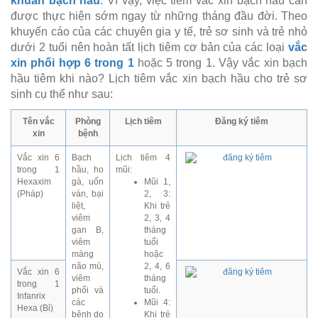
khuẩn bạch hầu
. Vì vậy, việc tiêm vắc xin bạch hầu cần
được thực hiện sớm ngay từ những tháng đầu đời. Theo
khuyến cáo của các chuyên gia y tế, trẻ sơ sinh và trẻ nhỏ
dưới 2 tuổi nên hoàn tất lịch tiêm cơ bản của các loại
vắc
xin phối hợp 6 trong 1
hoặc 5 trong 1. Vậy vắc xin bạch
hầu tiêm khi nào? Lịch tiêm vắc xin bạch hầu cho trẻ sơ
sinh cụ thể như sau:
Tên vắc
Phòng
Lịch tiêm
Đăng ký tiêm
xin
bệnh
Vắc xin 6
Bạch
Lịch tiêm 4
trong 1
hầu, ho
mũi:
Hexaxim
gà, uốn
Mũi 1,
(Pháp)
ván, bại
2, 3:
liệt,
Khi trẻ
viêm
2, 3, 4
gan B,
tháng
viêm
tuổi
màng
hoặc
não mủ,
2, 4, 6
Vắc xin 6
viêm
tháng
trong 1
phổi và
tuổi.
Infanrix
các
Mũi 4:
Hexa (Bỉ)
bệnh do
Khi trẻ