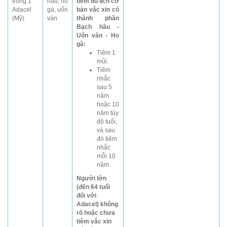
trong 1
hầu, ho
tiêm đủ lịch cơ
Adacel
gà, uốn
bản vắc xin có
(Mỹ)
ván
thành phần
Bạch hầu -
Uốn ván - Ho
gà:
Tiêm 1
mũi.
Tiêm
nhắc
sau 5
năm
hoặc 10
năm tùy
độ tuổi,
và sau
đó tiêm
nhắc
mỗi 10
năm.
Người lớn
(đến 64 tuổi
đối với
Adacel) không
rõ hoặc chưa
tiêm vắc xin