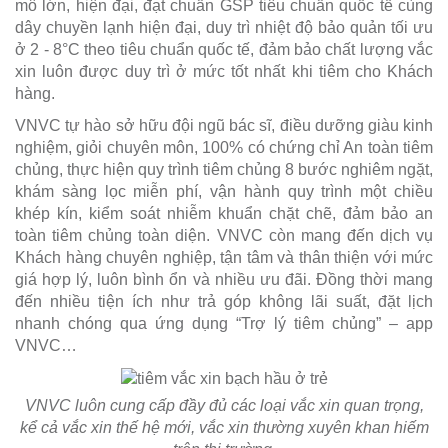
mô lớn, hiện đại, đạt chuẩn GSP tiêu chuẩn quốc tế cùng
dây chuyền lạnh hiện đại, duy trì nhiệt độ bảo quản tối ưu
ở 2 - 8°C theo tiêu chuẩn quốc tế, đảm bảo chất lượng vắc
xin luôn được duy trì ở mức tốt nhất khi tiêm cho Khách
hàng.
VNVC tự hào sở hữu đội ngũ bác sĩ, điều dưỡng giàu kinh
nghiệm, giỏi chuyên môn, 100% có chứng chỉ An toàn tiêm
chủng, thực hiện quy trình tiêm chủng 8 bước nghiêm ngặt,
khám sàng lọc miễn phí, vận hành quy trình một chiều
khép kín, kiểm soát nhiễm khuẩn chặt chẽ, đảm bảo an
toàn tiêm chủng toàn diện. VNVC còn mang đến dịch vụ
Khách hàng chuyên nghiệp, tận tâm và thân thiện với mức
giá hợp lý, luôn bình ổn và nhiều ưu đãi. Đồng thời mang
đến nhiều tiện ích như trả góp không lãi suất, đặt lịch
nhanh chóng qua ứng dụng “Trợ lý tiêm chủng” – app
VNVC…
VNVC luôn cung cấp đầy đủ các loại vắc xin quan trọng,
kể cả vắc xin thế hệ mới, vắc xin thường xuyên khan hiếm