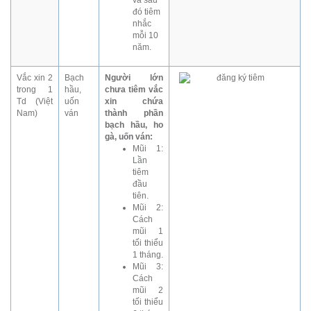
đó tiêm
nhắc
mỗi 10
năm.
Vắc xin 2
Bạch
Người lớn
trong 1
hầu,
chưa tiêm vắc
Td (Việt
uốn
xin chứa
Nam)
ván
thành phần
bạch hầu, ho
gà, uốn ván:
Mũi 1:
Lần
tiêm
đầu
tiên.
Mũi 2:
Cách
mũi 1
tối thiểu
1 tháng.
Mũi 3:
Cách
mũi 2
tối thiểu