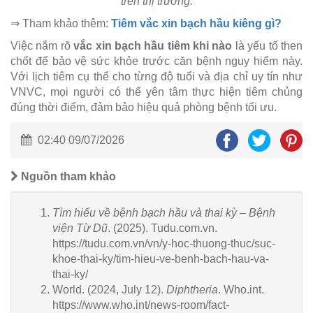
trên thị trường.
⇒ Tham khảo thêm:
Tiêm vắc xin bạch hầu kiêng gì?
Việc nắm rõ
vắc xin bạch hầu tiêm khi nào
là yếu tố then
chốt để bảo vệ sức khỏe trước căn bệnh nguy hiểm này.
Với lịch tiêm cụ thể cho từng độ tuổi và địa chỉ uy tín như
VNVC, mọi người có thể yên tâm thực hiện tiêm chủng
đúng thời điểm, đảm bảo hiệu quả phòng bệnh tối ưu.
02:40 09/07/2026
Nguồn tham khảo
Tìm hiểu về bệnh bạch hầu và thai kỳ – Bệnh
viện Từ Dũ
. (2025). Tudu.com.vn.
https://tudu.com.vn/vn/y-hoc-thuong-thuc/suc-
khoe-thai-ky/tim-hieu-ve-benh-bach-hau-va-
thai-ky/
World. (2024, July 12).
Diphtheria
. Who.int.
https://www.who.int/news-room/fact-