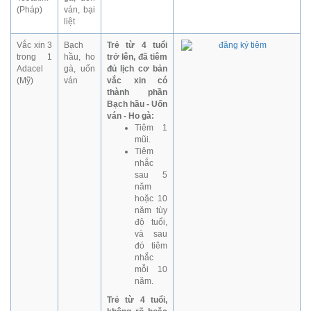
(Pháp)
ván, bại
liệt
Vắc xin 3
Bạch
Trẻ từ 4 tuổi
trong 1
hầu, ho
trở lên, đã tiêm
Adacel
gà, uốn
đủ lịch cơ bản
(Mỹ)
ván
vắc xin có
thành phần
Bạch hầu - Uốn
ván - Ho gà:
Tiêm 1
mũi.
Tiêm
nhắc
sau 5
năm
hoặc 10
năm tùy
độ tuổi,
và sau
đó tiêm
nhắc
mỗi 10
năm.
Trẻ từ 4 tuổi,