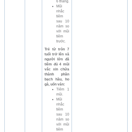
6 tháng.
Mũi
nhắc
tiêm
sau 10
năm so
với mũi
tiêm
trước.
Trẻ từ tròn 7
tuổi trở lên và
người lớn đã
tiêm đủ 4 mũi
vắc xin chứa
thành phần
bạch hầu, ho
gà, uốn ván:
Tiêm 1
mũi.
Mũi
nhắc
tiêm
sau 10
năm so
với mũi
tiêm