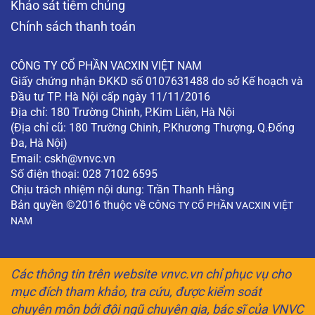
Khảo sát tiêm chủng
Chính sách thanh toán
CÔNG TY CỔ PHẦN VACXIN VIỆT NAM
Giấy chứng nhận ĐKKD số 0107631488 do sở Kế hoạch và
Đầu tư TP. Hà Nội cấp ngày 11/11/2016
Địa chỉ: 180 Trường Chinh, P.Kim Liên, Hà Nội
(Địa chỉ cũ: 180 Trường Chinh, P.Khương Thượng, Q.Đống
Đa, Hà Nội)
Email:
cskh@vnvc.vn
Số điện thoại: 028 7102 6595
Chịu trách nhiệm nội dung: Trần Thanh Hằng
Bản quyền ©2016 thuộc về
CÔNG TY CỔ PHẦN VACXIN VIỆT
NAM
Các thông tin trên website vnvc.vn chỉ phục vụ cho
mục đích tham khảo, tra cứu, được kiểm soát
chuyên môn bởi đội ngũ chuyên gia, bác sĩ của VNVC