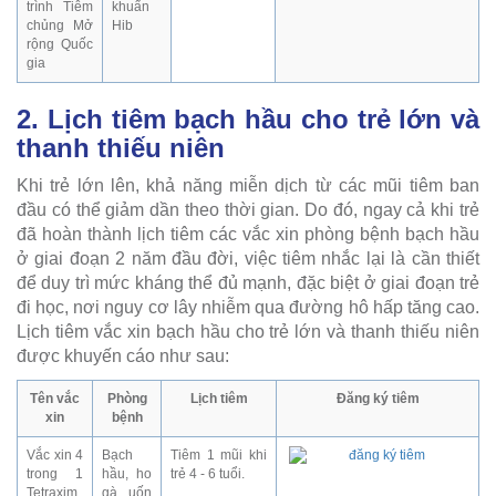
trình Tiêm
khuẩn
chủng Mở
Hib
rộng Quốc
gia
2. Lịch tiêm bạch hầu cho trẻ lớn và
thanh thiếu niên
Khi trẻ lớn lên, khả năng miễn dịch từ các mũi tiêm ban
đầu có thể giảm dần theo thời gian. Do đó, ngay cả khi trẻ
đã hoàn thành lịch tiêm các vắc xin phòng bệnh bạch hầu
ở giai đoạn 2 năm đầu đời, việc tiêm nhắc lại là cần thiết
để duy trì mức kháng thể đủ mạnh, đặc biệt ở giai đoạn trẻ
đi học, nơi nguy cơ lây nhiễm qua đường hô hấp tăng cao.
Lịch tiêm vắc xin bạch hầu cho trẻ lớn và thanh thiếu niên
được khuyến cáo như sau:
Tên vắc
Phòng
Lịch tiêm
Đăng ký tiêm
xin
bệnh
Vắc xin 4
Bạch
Tiêm 1 mũi khi
trong 1
hầu, ho
trẻ 4 - 6 tuổi.
Tetraxim
gà, uốn