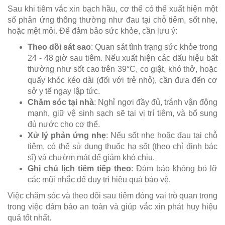
Sau khi tiêm vắc xin bạch hầu, cơ thể có thể xuất hiện một
số phản ứng thông thường như đau tại chỗ tiêm, sốt nhẹ,
hoặc mệt mỏi. Để đảm bảo sức khỏe, cần lưu ý:
Theo dõi sát sao
: Quan sát tình trạng sức khỏe trong
24 - 48 giờ sau tiêm. Nếu xuất hiện các dấu hiệu bất
thường như sốt cao trên 39°C, co giật, khó thở, hoặc
quấy khóc kéo dài (đối với trẻ nhỏ), cần đưa đến cơ
sở y tế ngay lập tức.
Chăm sóc tại nhà
: Nghỉ ngơi đầy đủ, tránh vận động
mạnh, giữ vệ sinh sạch sẽ tại vị trí tiêm, và bổ sung
đủ nước cho cơ thể.
Xử lý phản ứng nhẹ
: Nếu sốt nhẹ hoặc đau tại chỗ
tiêm, có thể sử dụng thuốc hạ sốt (theo chỉ định bác
sĩ) và chườm mát để giảm khó chịu.
Ghi chú lịch tiêm tiếp theo
: Đảm bảo không bỏ lỡ
các mũi nhắc để duy trì hiệu quả bảo vệ.
Việc chăm sóc và theo dõi sau tiêm đóng vai trò quan trọng
trong việc đảm bảo an toàn và giúp vắc xin phát huy hiệu
quả tốt nhất.