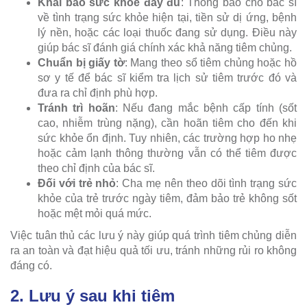
Khai báo sức khỏe đầy đủ
: Thông báo cho bác sĩ
về tình trạng sức khỏe hiện tại, tiền sử dị ứng, bệnh
lý nền, hoặc các loại thuốc đang sử dụng. Điều này
giúp bác sĩ đánh giá chính xác khả năng tiêm chủng.
Chuẩn bị giấy tờ
: Mang theo sổ tiêm chủng hoặc hồ
sơ y tế để bác sĩ kiểm tra lịch sử tiêm trước đó và
đưa ra chỉ định phù hợp.
Tránh trì hoãn
: Nếu đang mắc bệnh cấp tính (sốt
cao, nhiễm trùng nặng), cần hoãn tiêm cho đến khi
sức khỏe ổn định. Tuy nhiên, các trường hợp ho nhẹ
hoặc cảm lạnh thông thường vẫn có thể tiêm được
theo chỉ định của bác sĩ.
Đối với trẻ nhỏ
: Cha mẹ nên theo dõi tình trạng sức
khỏe của trẻ trước ngày tiêm, đảm bảo trẻ không sốt
hoặc mệt mỏi quá mức.
Việc tuân thủ các lưu ý này giúp quá trình tiêm chủng diễn
ra an toàn và đạt hiệu quả tối ưu, tránh những rủi ro không
đáng có.
2. Lưu ý sau khi tiêm