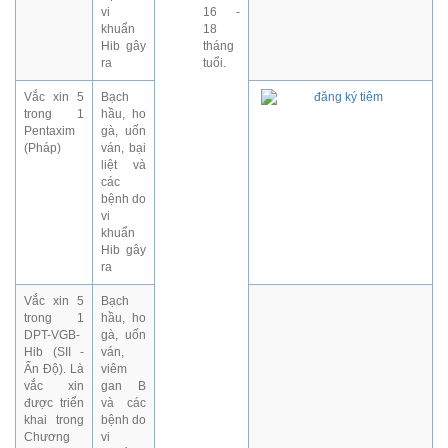
vi
16 -
khuẩn
18
Hib gây
tháng
ra
tuổi.
Vắc xin 5
Bạch
trong 1
hầu, ho
Pentaxim
gà, uốn
(Pháp)
ván, bại
liệt và
các
bệnh do
vi
khuẩn
Hib gây
ra
Vắc xin 5
Bạch
trong 1
hầu, ho
DPT-VGB-
gà, uốn
Hib (SII -
ván,
Ấn Độ). Là
viêm
vắc xin
gan B
được triển
và các
khai trong
bệnh do
Chương
vi