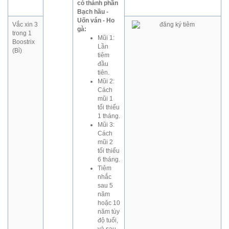
có thành phần
Bạch hầu -
Uốn ván - Ho
Vắc xin 3
gà:
trong 1
Mũi 1:
Boostrix
Lần
(Bỉ)
tiêm
đầu
tiên.
Mũi 2:
Cách
mũi 1
tối thiểu
1 tháng.
Mũi 3:
Cách
mũi 2
tối thiểu
6 tháng.
Tiêm
nhắc
sau 5
năm
hoặc 10
năm tùy
độ tuổi,
và sau