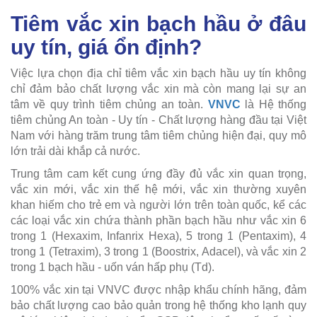
Tiêm vắc xin bạch hầu ở đâu
uy tín, giá ổn định?
Việc lựa chọn địa chỉ tiêm vắc xin bạch hầu uy tín không
chỉ đảm bảo chất lượng vắc xin mà còn mang lại sự an
tâm về quy trình tiêm chủng an toàn.
VNVC
là Hệ thống
tiêm chủng An toàn - Uy tín - Chất lượng hàng đầu tại Việt
Nam với hàng trăm trung tâm tiêm chủng hiện đại, quy mô
lớn trải dài khắp cả nước.
Trung tâm cam kết cung ứng đầy đủ vắc xin quan trọng,
vắc xin mới, vắc xin thế hệ mới, vắc xin thường xuyên
khan hiếm cho trẻ em và người lớn trên toàn quốc, kể các
các loại vắc xin chứa thành phần bạch hầu như vắc xin 6
trong 1 (Hexaxim, Infanrix Hexa), 5 trong 1 (Pentaxim), 4
trong 1 (Tetraxim), 3 trong 1 (Boostrix, Adacel), và vắc xin 2
trong 1 bạch hầu - uốn ván hấp phụ (Td).
100% vắc xin tại VNVC được nhập khẩu chính hãng, đảm
bảo chất lượng cao bảo quản trong hệ thống kho lạnh quy