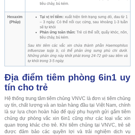
tiêu chảy, bú kém.
Hexaxim
Tại vị trí tiêm:
xuất hiện tình trạng sưng đỏ, đau từ 1
(Pháp)
– 3 ngày. Có thể nổi cục cứng, sau khoảng 1-3 tuần
sẽ tự khỏi
Phản ứng toàn thân:
Trẻ có thể sốt, quấy khóc, nôn,
tiêu chảy, bú kém.
Sau khi tiêm các vắc xin chứa thành phần Haemophilus
influenzae tuýp b, có thể phản ứng sưng phù chi dưới.
Những phản ứng này khởi phát trong 24-72 giờ sau tiêm và
tự khỏi trong 3-5 ngày.
Địa điểm tiêm phòng 6in1 uy
tín cho trẻ
Hệ thống trung tâm tiêm chủng VNVC là đơn vị tiêm chủng
uy tín, chất lượng và an toàn hàng đầu tại Việt Nam, chính
là sự lựa chọn hoàn hảo để quý phụ huynh gửi gắm tiêm
chủng dự phòng vắc xin 6in1 cũng như các loại vắc xin
quan trọng khác cho trẻ. Khi tiêm chủng tại VNVC, trẻ sẽ
được đảm bảo các quyền lợi và trải nghiệm dịch vụ