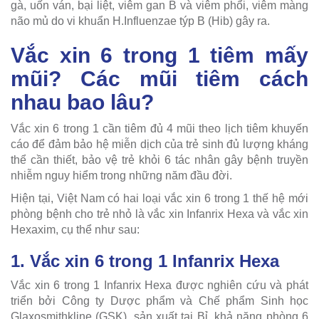
gà, uốn ván, bại liệt, viêm gan B và viêm phổi, viêm màng
não mủ do vi khuẩn H.Influenzae týp B (Hib) gây ra.
Vắc xin 6 trong 1 tiêm mấy
mũi? Các mũi tiêm cách
nhau bao lâu?
Vắc xin 6 trong 1 cần tiêm đủ 4 mũi theo lịch tiêm khuyến
cáo để đảm bảo hệ miễn dịch của trẻ sinh đủ lượng kháng
thể cần thiết, bảo vệ trẻ khỏi 6 tác nhân gây bệnh truyền
nhiễm nguy hiểm trong những năm đầu đời.
Hiện tại, Việt Nam có hai loại vắc xin 6 trong 1 thế hệ mới
phòng bệnh cho trẻ nhỏ là vắc xin Infanrix Hexa và vắc xin
Hexaxim, cụ thể như sau:
1. Vắc xin 6 trong 1 Infanrix Hexa
Vắc xin 6 trong 1 Infanrix Hexa được nghiên cứu và phát
triển bởi Công ty Dược phẩm và Chế phẩm Sinh học
Glaxosmithkline (GSK), sản xuất tại Bỉ, khả năng phòng 6