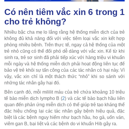
Có nên tiêm vắc xin 6 trong 1
cho trẻ không?
Nhiều bậc cha mẹ lo lắng rằng hệ thống miễn dịch của trẻ
không đủ khả năng đối với việc tiêm loại vắc xin kết hợp
phòng nhiều bệnh. Trên thực tế, ngay cả hệ thống của một
trẻ nhỏ cũng có thể đối phó dễ dàng với vắc xin. Kể từ khi
sinh ra, trẻ sơ sinh đã phải tiếp xúc với hàng triệu vi khuẩn
mỗi ngày và hệ thống miễn dịch phải hoạt động liên tục để
bảo vệ trẻ khỏi sự tấn công của các tác nhân có hại này. Vì
vậy, vắc xin chỉ là một thách thức “nhỏ” khi so sánh với
những tác nhân gây hại đó.
Bên cạnh đó, mỗi mililit máu của trẻ chứa khoảng 10 triệu
tế bào miễn dịch lympho B (
2
) và các tế bào bạch hầu liên
quan đến phản ứng miễn dịch có thể giúp trẻ tạo kháng thể
đặc hiệu chống lại các tác nhân gây bệnh hiệu quả, đặc
biệt là các bệnh nguy hiểm như bạch hầu, ho gà, uốn ván,
viêm gan B, bại liệt và các bệnh do vi khuẩn Hib gây ra.