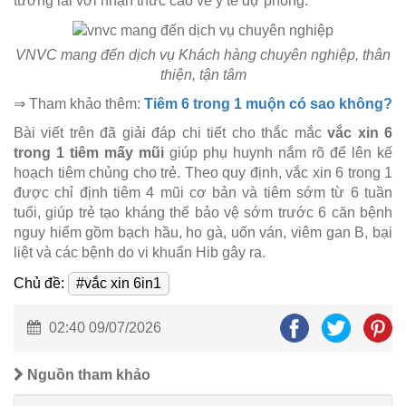
tương lai với nhận thức cao về y tế dự phòng.
VNVC mang đến dịch vụ Khách hàng chuyên nghiệp, thân
thiện, tận tâm
⇒ Tham khảo thêm:
Tiêm 6 trong 1 muộn có sao không?
Bài viết trên đã giải đáp chi tiết cho thắc mắc
vắc xin 6
trong 1 tiêm mấy mũi
giúp phụ huynh nắm rõ để lên kế
hoạch tiêm chủng cho trẻ. Theo quy định, vắc xin 6 trong 1
được chỉ định tiêm 4 mũi cơ bản và tiêm sớm từ 6 tuần
tuổi, giúp trẻ tạo kháng thể bảo vệ sớm trước 6 căn bệnh
nguy hiểm gồm bạch hầu, ho gà, uốn ván, viêm gan B, bại
liệt và các bệnh do vi khuẩn Hib gây ra.
Chủ đề:
#vắc xin 6in1
02:40 09/07/2026
Nguồn tham khảo