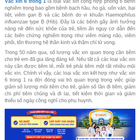
Vắc xin 6 trong 1
là loại vắc xin cộng hợp phòng 6 bệnh
nghiêm trọng bao gồm bệnh bạch hầu, ho gà, uốn ván, bại
liệt, viêm gan B và các bệnh do vi khuẩn Haemophilus
influenzae type B (Hib). Đây là các bệnh gây ảnh hưởng
nặng nề đến sức khỏe của trẻ, tiềm ẩn nguy cơ dẫn đến
các biến chứng nghiêm trọng như viêm màng não, viêm
phổi, tổn thương hệ thần kinh và thậm chí tử vong.
Trong 50 năm qua, số lượng vắc xin quan trọng cần tiêm
cho trẻ em đã gia tăng đáng kể. Nếu tất cả các loại vắc xin
này cần được tiêm lẻ, mỗi trẻ phải tiêm một rất nhiều mũi
vắc xin. Chính vì vậy, các loại vắc xin kết hợp như vắc xin
6 trong 1 ra đời đóng vai trò quan trọng trong việc giúp
giảm số lượng mũi tiêm cho trẻ, giảm số lần đi tiêm, giảm
chi phí tiêm chủng và đi lại, tiết kiệm thời gian và giảm
thiểu số ngày công nghỉ cho phụ huynh.