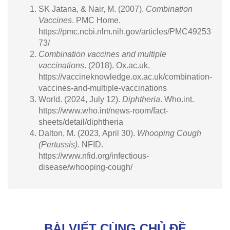
SK Jatana, & Nair, M. (2007).
Combination
Vaccines
. PMC Home.
https://pmc.ncbi.nlm.nih.gov/articles/PMC49253
73/
Combination vaccines and multiple
vaccinations
. (2018). Ox.ac.uk.
https://vaccineknowledge.ox.ac.uk/combination-
vaccines-and-multiple-vaccinations
World. (2024, July 12).
Diphtheria
. Who.int.
https://www.who.int/news-room/fact-
sheets/detail/diphtheria
Dalton, M. (2023, April 30).
Whooping Cough
(Pertussis)
. NFID.
https://www.nfid.org/infectious-
disease/whooping-cough/
BÀI VIẾT CÙNG CHỦ ĐỀ