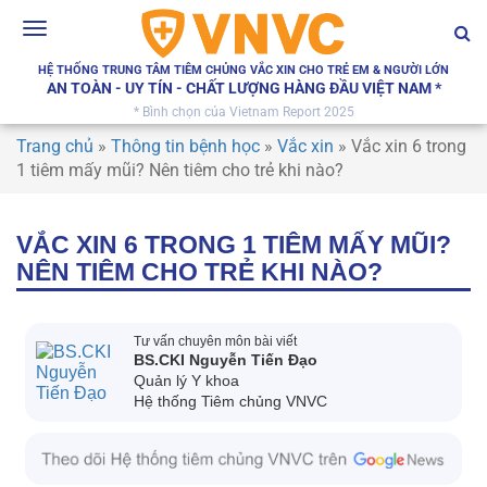
Toggle
navigation
HỆ THỐNG TRUNG TÂM TIÊM CHỦNG VẮC XIN CHO TRẺ EM & NGƯỜI LỚN
AN TOÀN - UY TÍN - CHẤT LƯỢNG HÀNG ĐẦU VIỆT NAM *
* Bình chọn của Vietnam Report 2025
Trang chủ
»
Thông tin bệnh học
»
Vắc xin
»
Vắc xin 6 trong
1 tiêm mấy mũi? Nên tiêm cho trẻ khi nào?
VẮC XIN 6 TRONG 1 TIÊM MẤY MŨI?
NÊN TIÊM CHO TRẺ KHI NÀO?
Tư vấn chuyên môn bài viết
BS.CKI Nguyễn Tiến Đạo
Quản lý Y khoa
Hệ thống Tiêm chủng VNVC