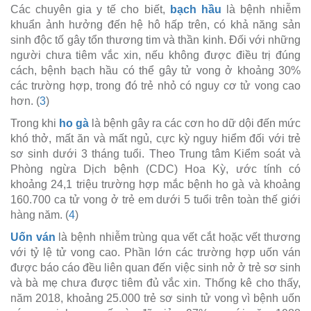
Các chuyên gia y tế cho biết,
bạch hầu
là bệnh nhiễm
khuẩn ảnh hưởng đến hệ hô hấp trên, có khả năng sản
sinh độc tố gây tổn thương tim và thần kinh. Đối với những
người chưa tiêm vắc xin, nếu không được điều trị đúng
cách, bệnh bạch hầu có thể gây tử vong ở khoảng 30%
các trường hợp, trong đó trẻ nhỏ có nguy cơ tử vong cao
hơn. (
3
)
Trong khi
ho gà
là bệnh gây ra các cơn ho dữ dội đến mức
khó thở, mất ăn và mất ngủ, cực kỳ nguy hiểm đối với trẻ
sơ sinh dưới 3 tháng tuổi. Theo Trung tâm Kiểm soát và
Phòng ngừa Dịch bệnh (CDC) Hoa Kỳ, ước tính có
khoảng 24,1 triệu trường hợp mắc bệnh ho gà và khoảng
160.700 ca tử vong ở trẻ em dưới 5 tuổi trên toàn thế giới
hàng năm. (
4
)
Uốn ván
là bệnh nhiễm trùng qua vết cắt hoặc vết thương
với tỷ lệ tử vong cao. Phần lớn các trường hợp uốn ván
được báo cáo đều liên quan đến việc sinh nở ở trẻ sơ sinh
và bà mẹ chưa được tiêm đủ vắc xin. Thống kê cho thấy,
năm 2018, khoảng 25.000 trẻ sơ sinh tử vong vì bệnh uốn