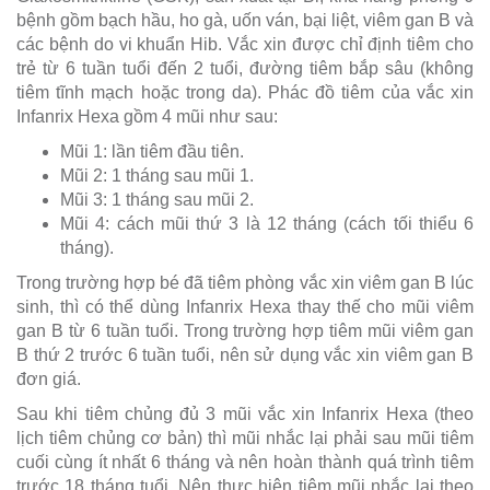
bệnh gồm bạch hầu, ho gà, uốn ván, bại liệt, viêm gan B và
các bệnh do vi khuẩn Hib. Vắc xin được chỉ định tiêm cho
trẻ từ 6 tuần tuổi đến 2 tuổi, đường tiêm bắp sâu (không
tiêm tĩnh mạch hoặc trong da). Phác đồ tiêm của vắc xin
Infanrix Hexa gồm 4 mũi như sau:
Mũi 1: lần tiêm đầu tiên.
Mũi 2: 1 tháng sau mũi 1.
Mũi 3: 1 tháng sau mũi 2.
Mũi 4: cách mũi thứ 3 là 12 tháng (cách tối thiểu 6
tháng).
Trong trường hợp bé đã tiêm phòng vắc xin viêm gan B lúc
sinh, thì có thể dùng Infanrix Hexa thay thế cho mũi viêm
gan B từ 6 tuần tuổi. Trong trường hợp tiêm mũi viêm gan
B thứ 2 trước 6 tuần tuổi, nên sử dụng vắc xin viêm gan B
đơn giá.
Sau khi tiêm chủng đủ 3 mũi vắc xin Infanrix Hexa (theo
lịch tiêm chủng cơ bản) thì mũi nhắc lại phải sau mũi tiêm
cuối cùng ít nhất 6 tháng và nên hoàn thành quá trình tiêm
trước 18 tháng tuổi. Nên thực hiện tiêm mũi nhắc lại theo