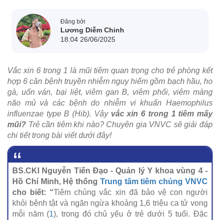
Đăng bởi
Lương Diễm Chinh
18:04 26/06/2025
Vắc xin 6 trong 1 là mũi tiêm quan trọng cho trẻ phòng kết
hợp 6 căn bệnh truyền nhiễm nguy hiểm gồm bạch hầu, ho
gà, uốn ván, bại liệt, viêm gan B, viêm phổi, viêm màng
não mủ và các bệnh do nhiễm vi khuẩn Haemophilus
influenzae type B (Hib). Vậy
vắc xin 6 trong 1 tiêm mấy
mũi?
Trẻ cần tiêm khi nào? Chuyên gia VNVC sẽ giải đáp
chi tiết trong bài viết dưới đây!
BS.CKI Nguyễn Tiến Đạo - Quản lý Y khoa vùng 4 -
Hồ Chí Minh, Hệ thống
Trung tâm tiêm chủng VNVC
cho biết: “
Tiêm chủng vắc xin đã bảo vệ con người
khỏi bệnh tật và ngăn ngừa khoảng 1,6 triệu ca tử vong
mỗi năm (
1
), trong đó chủ yếu ở trẻ dưới 5 tuổi. Đặc