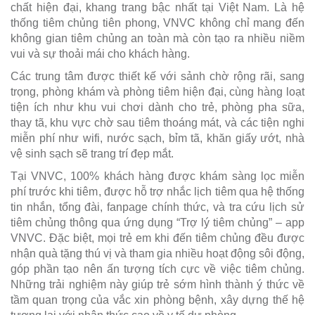
chất hiện đại, khang trang bậc nhất tại Việt Nam. Là hệ
thống tiêm chủng tiên phong, VNVC không chỉ mang đến
không gian tiêm chủng an toàn mà còn tạo ra nhiều niềm
vui và sự thoải mái cho khách hàng.
Các trung tâm được thiết kế với sảnh chờ rộng rãi, sang
trọng, phòng khám và phòng tiêm hiện đại, cùng hàng loạt
tiện ích như khu vui chơi dành cho trẻ, phòng pha sữa,
thay tã, khu vực chờ sau tiêm thoáng mát, và các tiện nghi
miễn phí như wifi, nước sạch, bỉm tã, khăn giấy ướt, nhà
vệ sinh sạch sẽ trang trí đẹp mắt.
Tại VNVC, 100% khách hàng được khám sàng lọc miễn
phí trước khi tiêm, được hỗ trợ nhắc lịch tiêm qua hệ thống
tin nhắn, tổng đài, fanpage chính thức, và tra cứu lịch sử
tiêm chủng thông qua ứng dụng “Trợ lý tiêm chủng” – app
VNVC. Đặc biệt, mọi trẻ em khi đến tiêm chủng đều được
nhận quà tặng thú vị và tham gia nhiều hoạt động sôi động,
góp phần tạo nên ấn tượng tích cực về việc tiêm chủng.
Những trải nghiệm này giúp trẻ sớm hình thành ý thức về
tầm quan trọng của vắc xin phòng bệnh, xây dựng thế hệ