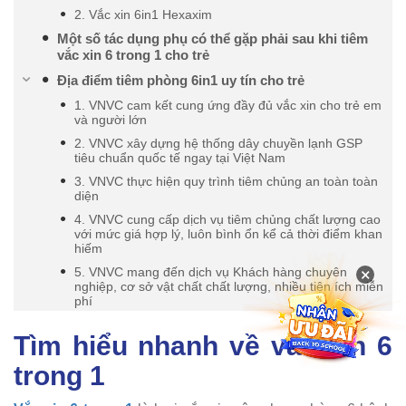
2. Vắc xin 6in1 Hexaxim
Một số tác dụng phụ có thể gặp phải sau khi tiêm
vắc xin 6 trong 1 cho trẻ
Địa điểm tiêm phòng 6in1 uy tín cho trẻ
1. VNVC cam kết cung ứng đầy đủ vắc xin cho trẻ em
và người lớn
2. VNVC xây dựng hệ thống dây chuyền lạnh GSP
tiêu chuẩn quốc tế ngay tại Việt Nam
3. VNVC thực hiện quy trình tiêm chủng an toàn toàn
diện
4. VNVC cung cấp dịch vụ tiêm chủng chất lượng cao
với mức giá hợp lý, luôn bình ổn kể cả thời điểm khan
hiếm
×
5. VNVC mang đến dịch vụ Khách hàng chuyên
nghiệp, cơ sở vật chất chất lượng, nhiều tiện ích miễn
phí
Tìm hiểu nhanh về vắc xin 6
trong 1