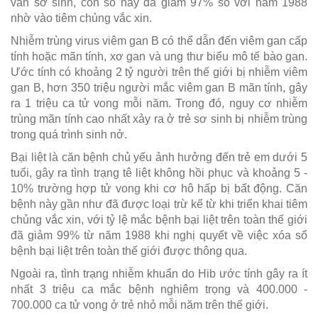
ván sơ sinh, con số này đã giảm 97% so với năm 1988
nhờ vào tiêm chủng vắc xin.
Nhiễm trùng virus viêm gan B có thể dẫn đến viêm gan cấp
tính hoặc mãn tính, xơ gan và ung thư biểu mô tế bào gan.
Ước tính có khoảng 2 tỷ người trên thế giới bị nhiễm viêm
gan B, hơn 350 triệu người mắc viêm gan B mãn tính, gây
ra 1 triệu ca tử vong mỗi năm. Trong đó, nguy cơ nhiễm
trùng mãn tính cao nhất xảy ra ở trẻ sơ sinh bị nhiễm trùng
trong quá trình sinh nở.
Bại liệt là căn bệnh chủ yếu ảnh hưởng đến trẻ em dưới 5
tuổi, gây ra tình trạng tê liệt không hồi phục và khoảng 5 -
10% trường hợp tử vong khi cơ hô hấp bị bất động. Căn
bệnh này gần như đã được loại trừ kể từ khi triển khai tiêm
chủng vắc xin, với tỷ lệ mắc bệnh bại liệt trên toàn thế giới
đã giảm 99% từ năm 1988 khi nghị quyết về việc xóa sổ
bệnh bại liệt trên toàn thế giới được thông qua.
Ngoài ra, tình trạng nhiễm khuẩn do Hib ước tính gây ra ít
nhất 3 triệu ca mắc bệnh nghiêm trọng và 400.000 -
700.000 ca tử vong ở trẻ nhỏ mỗi năm trên thế giới.