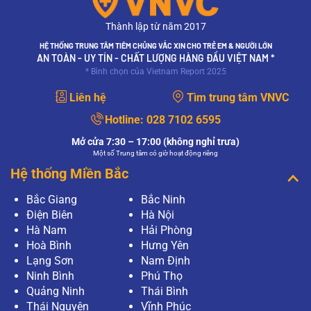
Thành lập từ năm 2017
HỆ THỐNG TRUNG TÂM TIÊM CHỦNG VẮC XIN CHO TRẺ EM & NGƯỜI LỚN
AN TOÀN - UY TÍN - CHẤT LƯỢNG HÀNG ĐẦU VIỆT NAM *
* Bình chọn của Vietnam Report 2025
Liên hệ
Tìm trung tâm VNVC
Hotline:
028 7102 6595
Mở cửa 7:30 – 17:00 (không nghỉ trưa)
Một số Trung tâm có giờ hoạt động riêng
Hệ thống Miền Bắc
Bắc Giang
Bắc Ninh
Điện Biên
Hà Nội
Hà Nam
Hải Phòng
Hoà Bình
Hưng Yên
Lạng Sơn
Nam Định
Ninh Bình
Phú Thọ
Quảng Ninh
Thái Bình
Thái Nguyên
Vĩnh Phúc