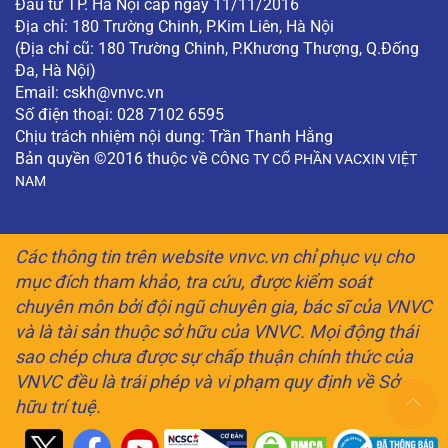
Đầu tư TP. Hà Nội cấp ngày 11/11/2016
Địa chỉ: 180 Trường Chinh, P.Kim Liên, Hà Nội
(Địa chỉ cũ: 180 Trường Chinh, P.Khương Thượng, Q.Đống
Đa, Hà Nội)
Email:
cskh@vnvc.vn
Số điện thoại: 028 7102 6595
Chịu trách nhiệm nội dung: Trần Thanh Hằng
Bản quyền ©2016 thuộc về
CÔNG TY CỔ PHẦN VACXIN VIỆT
NAM
Các thông tin trên website vnvc.vn chỉ phục vụ cho
mục đích tham khảo, tra cứu, được kiểm soát
chuyên môn bởi đội ngũ chuyên gia, bác sĩ của VNVC
và là tài sản thuộc sở hữu của VNVC. Mọi động thái
sao chép chưa được sự chấp thuận chính thức của
VNVC đều là trái phép và vi phạm quy định về Sở
hữu trí tuệ.