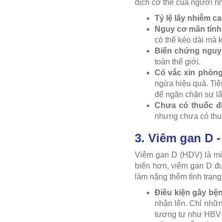
dịch cơ thể của người n
Tỷ lệ lây nhiễm c
Nguy cơ mãn tính
có thể kéo dài mà 
Biến chứng nguy
toàn thế giới.
Có vắc xin phòn
ngừa hiệu quả. Tiê
để ngăn chặn sự lây
Chưa có thuốc đi
nhưng chưa có thuố
3. Viêm gan D 
Viêm gan D (HDV) là một
biến hơn, viêm gan D đ
làm nặng thêm tình trạn
Điều kiện gây bện
nhân lên. Chỉ nhữ
tương tự như HBV (