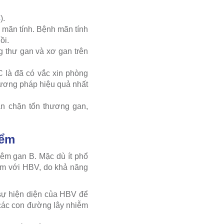
4
).
 mãn tính. Bệnh mãn tính
ồi.
 thư gan và xơ gan trên
 là đã có vắc xin phòng
hương pháp hiệu quả nhất
ăn chặn tổn thương gan,
iểm
iêm gan B. Mặc dù ít phổ
ễm với HBV, do khả năng
 sự hiện diện của HBV để
các con đường lây nhiễm