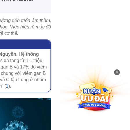
ường tiến triển âm thầm,
hỏe. Việc hiểu rõ mức độ
ệ cơ thể.
 Nguyên, Hệ thống
 đã tăng từ 1,1 triệu
m gan B và 17% do viêm
×
g chung với viêm gan B
 và C tập trung ở nhóm
” (
1
).