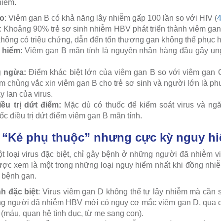
hiễm.
ao
: Viêm gan B có khả năng lây nhiễm gấp 100 lần so với HIV (
: Khoảng 90% trẻ sơ sinh nhiễm HBV phát triển thành viêm gan
không có triệu chứng, dẫn đến tổn thương gan không thể phục h
 hiểm:
Viêm gan B mãn tính là nguyên nhân hàng đầu gây ung
g ngừa:
Điểm khác biệt lớn của viêm gan B so với viêm gan C
m chủng vắc xin viêm gan B cho trẻ sơ sinh và người lớn là p
 lan của virus.
ều trị dứt điểm:
Mặc dù có thuốc để kiểm soát virus và ng
c điều trị dứt điểm viêm gan B mãn tính.
- “Kẻ phụ thuộc” nhưng cực kỳ nguy h
 loại virus đặc biệt, chỉ gây bệnh ở những người đã nhiễm v
ược xem là một trong những loại nguy hiểm nhất khi đồng nhi
g bệnh gan.
h đặc biệt
: Virus viêm gan D không thể tự lây nhiễm mà cần
ng người đã nhiễm HBV mới có nguy cơ mắc viêm gan D, qua 
máu, quan hệ tình dục, từ mẹ sang con).