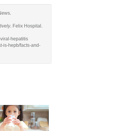
 News.
ively
. Felix Hospital.
iral-hepatitis
t-is-hepb/facts-and-