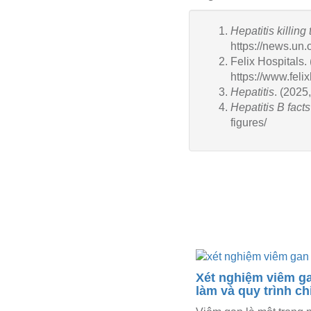
Hepatitis killin
https://news.un
Felix Hospitals. 
https://www.feli
Hepatitis
. (2025
Hepatitis B fact
figures/
Xét nghiệm viêm ga
làm và quy trình chi
Tại sao người bị viêm gan
thường kiêng ăn mỡ?