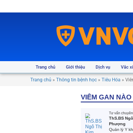
Trang chủ
Giới thiệu
Dịch vụ
Vắc x
Trang chủ
»
Thông tin bệnh học
»
Tiêu Hóa
»
Viê
VIÊM GAN NÀO
Tư vấn chuyên 
ThS.BS Ngô
Phượng
Quản lý Y k