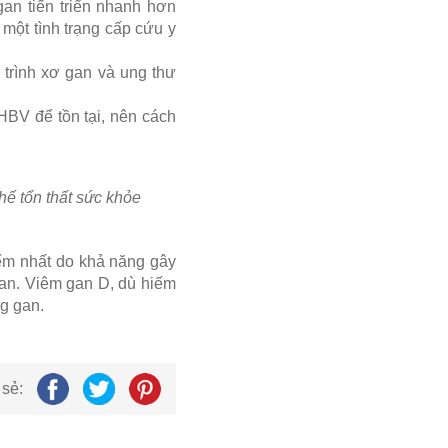
an tiến triển nhanh hơn
 một tình trạng cấp cứu y
trình xơ gan và ung thư
BV để tồn tại, nên cách
hế tổn thất sức khỏe
iểm nhất do khả năng gây
gan. Viêm gan D, dù hiếm
g gan.
 sẻ: