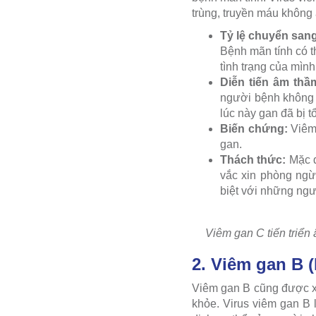
trùng, truyền máu không 
Tỷ lệ chuyển san
Bệnh mãn tính có t
tình trạng của mìn
Diễn tiến âm thầ
người bệnh không n
lúc này gan đã bị 
Biến chứng:
Viêm 
gan.
Thách thức:
Mặc d
vắc xin phòng ngừ
biệt với những ngư
Viêm gan C tiến triển 
2. Viêm gan B 
Viêm gan B cũng được xế
khỏe. Virus viêm gan B 