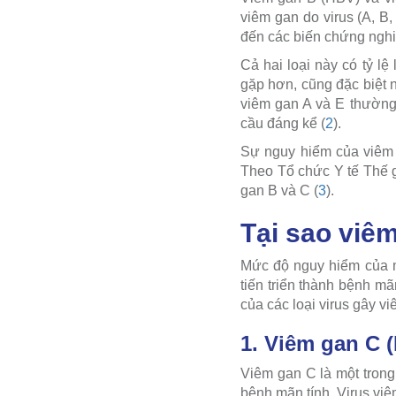
viêm gan do virus (A, B
đến các biến chứng nghi
Cả hai loại này có tỷ l
gặp hơn, cũng đặc biệt n
viêm gan A và E thường
cầu đáng kể (
2
).
Sự nguy hiểm của viêm g
Theo Tổ chức Y tế Thế g
gan B và C (
3
).
Tại sao viê
Mức độ nguy hiểm của 
tiến triển thành bệnh m
của các loại virus gây vi
1. Viêm gan C 
Viêm gan C là một trong
bệnh mãn tính. Virus vi