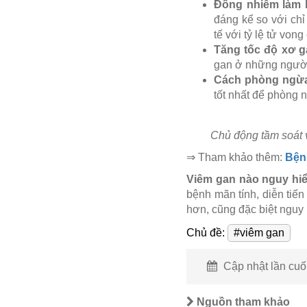
Đồng nhiễm làm b
đáng kể so với ch
tế với tỷ lệ tử vong
Tăng tốc độ xơ g
gan ở những người
Cách phòng ngừa 
tốt nhất để phòng 
Chủ động tầm soát v
⇒ Tham khảo thêm:
Bện
Viêm gan nào nguy hi
bệnh mãn tính, diễn tiế
hơn, cũng đặc biệt nguy
Chủ đề:
#viêm gan
Cập nhật lần cuối
Nguồn tham khảo