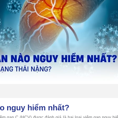
o nguy hiểm nhất?
êm gan C (HCV) được đánh giá là hai loại viêm gan nguy hiểm