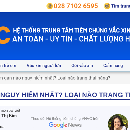
028 7102 6595
Tìm tru
HỆ THỐNG TRUNG TÂM TIÊM CHỦNG VẮC XIN
AN TOÀN - UY TÍN - CHẤT LƯỢNG 
in trẻ em
Vắc xin người lớn
Gói vắc xin
Cẩm nang
m gan nào nguy hiểm nhất? Loại nào trạng thái nặng?
 NGUY HIỂM NHẤT? LOẠI NÀO TRẠNG 
môn bài viết
 Thị Kim
hoa