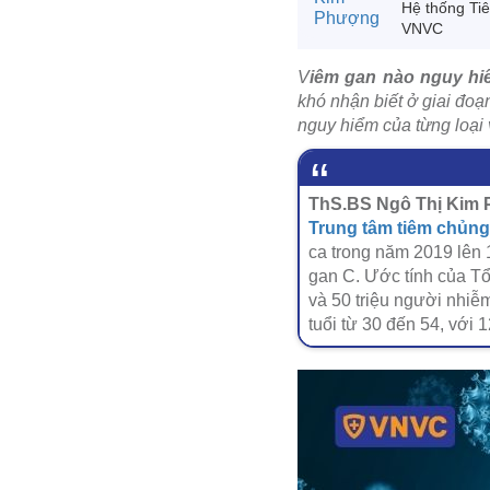
Hệ thống Ti
VNVC
V
iêm gan nào nguy h
khó nhận biết ở giai đo
nguy hiểm của từng loại
ThS.BS Ngô Thị Kim P
Trung tâm tiêm chủn
ca trong năm 2019 lên 
gan C. Ước tính của Tổ
và 50 triệu người nhiễ
tuổi từ 30 đến 54, với