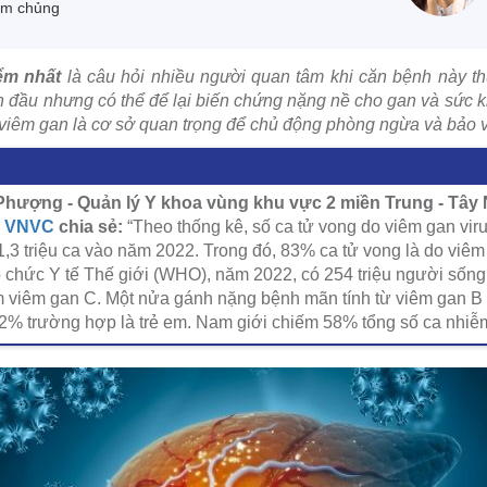
êm chủng
iểm nhất
là câu hỏi nhiều người quan tâm khi căn bệnh này th
ạn đầu nhưng có thể để lại biến chứng nặng nề cho gan và sức k
 viêm gan là cơ sở quan trọng để chủ động phòng ngừa và bảo v
hượng - Quản lý Y khoa vùng khu vực 2 miền Trung - Tây
g VNVC
chia sẻ:
“Theo thống kê, số ca tử vong do viêm gan virus
1,3 triệu ca vào năm 2022. Trong đó, 83% ca tử vong là do viê
 chức Y tế Thế giới (WHO), năm 2022, có 254 triệu người sốn
m viêm gan C. Một nửa gánh nặng bệnh mãn tính từ viêm gan B
 12% trường hợp là trẻ em. Nam giới chiếm 58% tổng số ca nhiễm