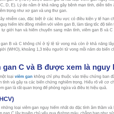
, C, D, E). Lý do nằm ở khả năng gây bệnh mạn tính, diễn tiế
êm trọng như xơ gan và ung thư gan.
ệ lây nhiễm cao, đặc biệt ở các khu vực có điều kiện y tế hạn 
guy hiểm khi đồng nhiễm với viêm gan B, làm tăng tốc độ tiến 
 tự giới hạn và hiếm chuyển sang mãn tính, viêm gan B và C 
an B và C không chỉ ở tỷ lệ tử vong mà còn ở khả năng lây 
iới (WHO), khoảng 1,3 triệu người tử vong mỗi năm do biến 
m gan C và B được xem là nguy
một loại
viêm gan
không chỉ phụ thuộc vào triệu chứng ban 
ãn tính và gây ra các biến chứng nghiêm trọng. Hiểu rõ về cơ c
êm gan là rất quan trọng để phòng ngừa và điều trị hiệu quả.
(HCV)
 những loại viêm gan nguy hiểm nhất do đặc tính âm thầm và k
êm gan C lây truyền chủ yếu qua đường máu, chẳng hạn như sử 