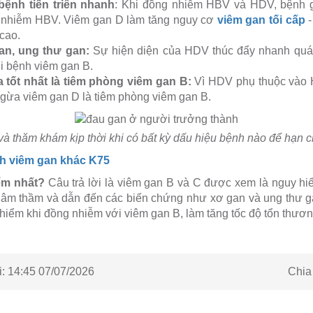
ệnh tiến triển nhanh
: Khi đồng nhiễm HBV và HDV, bệnh g
ỉ nhiễm HBV. Viêm gan D làm tăng nguy cơ
viêm gan tối cấp
-
 cao.
an, ung thư gan:
Sự hiện diện của HDV thúc đẩy nhanh quá 
 bệnh viêm gan B.
tốt nhất là tiêm phòng viêm gan B:
Vì HDV phụ thuộc vào H
ngừa viêm gan D là tiêm phòng viêm gan B.
à thăm khám kịp thời khi có bất kỳ dấu hiệu bệnh nào để hạn c
h viêm gan khác K75
ểm nhất?
Câu trả lời là viêm gan B và C được xem là nguy h
n âm thầm và dẫn đến các biến chứng như xơ gan và ung thư 
 hiểm khi đồng nhiễm với viêm gan B, làm tăng tốc độ tổn thươn
Chia
:
14:45 07/07/2026