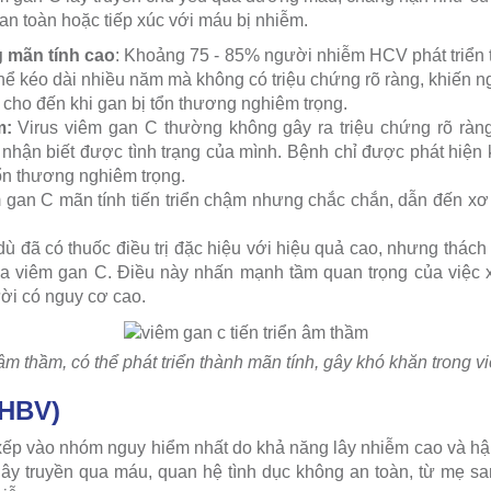
an toàn hoặc tiếp xúc với máu bị nhiễm.
g mãn tính cao
: Khoảng 75 - 85% người nhiễm HCV phát triển 
hể kéo dài nhiều năm mà không có triệu chứng rõ ràng, khiến 
h cho đến khi gan bị tổn thương nghiêm trọng.
m:
Virus viêm gan C thường không gây ra triệu chứng rõ ràng
hận biết được tình trạng của mình. Bệnh chỉ được phát hiện 
tổn thương nghiêm trọng.
gan C mãn tính tiến triển chậm nhưng chắc chắn, dẫn đến xơ
ù đã có thuốc điều trị đặc hiệu với hiệu quả cao, nhưng thách
a viêm gan C. Điều này nhấn mạnh tầm quan trọng của việc x
ời có nguy cơ cao.
âm thầm, có thể phát triển thành mãn tính, gây khó khăn trong việ
(HBV)
p vào nhóm nguy hiểm nhất do khả năng lây nhiễm cao và hậu
lây truyền qua máu, quan hệ tình dục không an toàn, từ mẹ sa