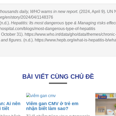
g thousands daily, WHO warns in new report
. (2024, April 9). UN
.org/en/story/2024/04/1148376
(n.d.).
Hepatitis: Its most dangerous type & Managing risks effect
xhospital.com/blogs/most-dangerous-type-of-hepatitis
, October 31).
https://www.who.int/data/gho/data/themes/chronic-v
s and figures
. (n.d.).
https://www.hepb.org/what-is-hepatitis-b/wha
BÀI VIẾT CÙNG CHỦ ĐỀ
n: Ai nên
Viêm gan CMV ở trẻ em
 tiết
nhận biết làm sao?