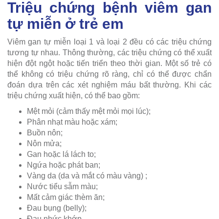
Triệu chứng bệnh viêm gan
tự miễn ở trẻ em
Viêm gan tự miễn loại 1 và loại 2 đều có các triệu chứng
tương tự nhau. Thông thường, các triệu chứng có thể xuất
hiện đột ngột hoặc tiến triển theo thời gian. Một số trẻ có
thể không có triệu chứng rõ ràng, chỉ có thể được chẩn
đoán dựa trên các xét nghiệm máu bất thường. Khi các
triệu chứng xuất hiện, có thể bao gồm:
Mệt mỏi (cảm thấy mệt mỏi mọi lúc);
Phân nhạt màu hoặc xám;
Buồn nôn;
Nôn mửa;
Gan hoặc lá lách to;
Ngứa hoặc phát ban;
Vàng da (da và mắt có màu vàng) ;
Nước tiểu sẫm màu;
Mất cảm giác thèm ăn;
Đau bụng (belly);
Đau nhức khớp.