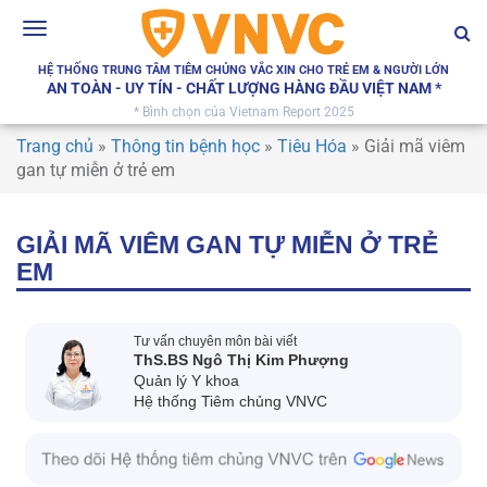
Toggle
navigation
HỆ THỐNG TRUNG TÂM TIÊM CHỦNG VẮC XIN CHO TRẺ EM & NGƯỜI LỚN
AN TOÀN - UY TÍN - CHẤT LƯỢNG HÀNG ĐẦU VIỆT NAM *
* Bình chọn của Vietnam Report 2025
Trang chủ
»
Thông tin bệnh học
»
Tiêu Hóa
»
Giải mã viêm
gan tự miễn ở trẻ em
GIẢI MÃ VIÊM GAN TỰ MIỄN Ở TRẺ
EM
Tư vấn chuyên môn bài viết
ThS.BS Ngô Thị Kim Phượng
Quản lý Y khoa
Hệ thống Tiêm chủng VNVC