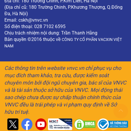
Địa chỉ: 180 Trường Chinh, P.Kim Liên, Hà Nội
(Địa chỉ cũ: 180 Trường Chinh, P.Khương Thượng, Q.Đống
Đa, Hà Nội)
Email:
cskh@vnvc.vn
Số điện thoại: 028 7102 6595
Chịu trách nhiệm nội dung: Trần Thanh Hằng
Bản quyền ©2016 thuộc về
CÔNG TY CỔ PHẦN VACXIN VIỆT
NAM
Các thông tin trên website vnvc.vn chỉ phục vụ cho
mục đích tham khảo, tra cứu, được kiểm soát
chuyên môn bởi đội ngũ chuyên gia, bác sĩ của VNVC
và là tài sản thuộc sở hữu của VNVC. Mọi động thái
sao chép chưa được sự chấp thuận chính thức của
VNVC đều là trái phép và vi phạm quy định về Sở
hữu trí tuệ.