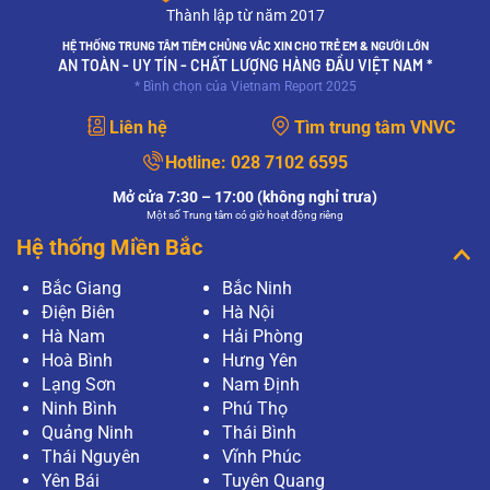
Thành lập từ năm 2017
HỆ THỐNG TRUNG TÂM TIÊM CHỦNG VẮC XIN CHO TRẺ EM & NGƯỜI LỚN
AN TOÀN - UY TÍN - CHẤT LƯỢNG HÀNG ĐẦU VIỆT NAM *
* Bình chọn của Vietnam Report 2025
Liên hệ
Tìm trung tâm VNVC
Hotline:
028 7102 6595
Mở cửa 7:30 – 17:00 (không nghỉ trưa)
Một số Trung tâm có giờ hoạt động riêng
Hệ thống Miền Bắc
Bắc Giang
Bắc Ninh
Điện Biên
Hà Nội
Hà Nam
Hải Phòng
Hoà Bình
Hưng Yên
Lạng Sơn
Nam Định
Ninh Bình
Phú Thọ
Quảng Ninh
Thái Bình
Thái Nguyên
Vĩnh Phúc
Yên Bái
Tuyên Quang