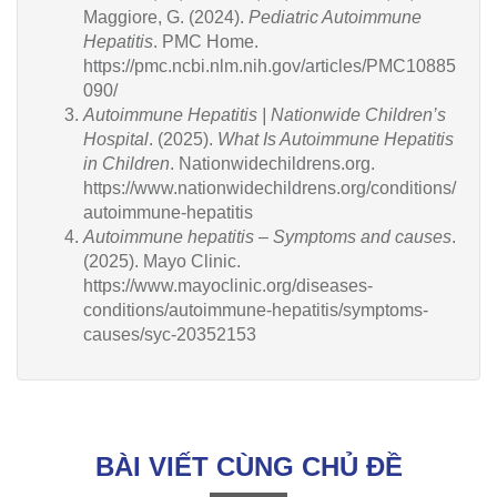
Maggiore, G. (2024).
Pediatric Autoimmune
Hepatitis
. PMC Home.
https://pmc.ncbi.nlm.nih.gov/articles/PMC10885
090/
Autoimmune Hepatitis | Nationwide Children’s
Hospital
. (2025).
What Is Autoimmune Hepatitis
in Children
. Nationwidechildrens.org.
https://www.nationwidechildrens.org/conditions/
autoimmune-hepatitis
Autoimmune hepatitis – Symptoms and causes
.
(2025). Mayo Clinic.
https://www.mayoclinic.org/diseases-
conditions/autoimmune-hepatitis/symptoms-
causes/syc-20352153
BÀI VIẾT CÙNG CHỦ ĐỀ