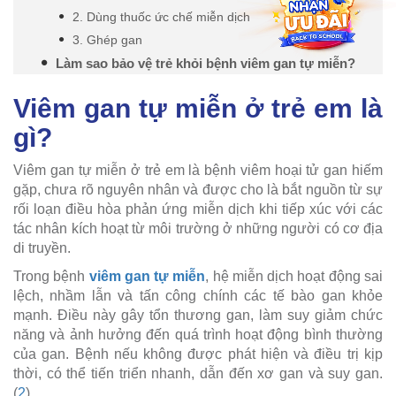
2. Dùng thuốc ức chế miễn dịch
3. Ghép gan
Làm sao bảo vệ trẻ khỏi bệnh viêm gan tự miễn?
Viêm gan tự miễn ở trẻ em là
gì?
Viêm gan tự miễn ở trẻ em là bệnh viêm hoại tử gan hiếm
gặp, chưa rõ nguyên nhân và được cho là bắt nguồn từ sự
rối loạn điều hòa phản ứng miễn dịch khi tiếp xúc với các
tác nhân kích hoạt từ môi trường ở những người có cơ địa
di truyền.
Trong bệnh
viêm gan tự miễn
, hệ miễn dịch hoạt động sai
lệch, nhầm lẫn và tấn công chính các tế bào gan khỏe
mạnh. Điều này gây tổn thương gan, làm suy giảm chức
năng và ảnh hưởng đến quá trình hoạt động bình thường
của gan. Bệnh nếu không được phát hiện và điều trị kịp
thời, có thể tiến triển nhanh, dẫn đến xơ gan và suy gan.
(
2
)