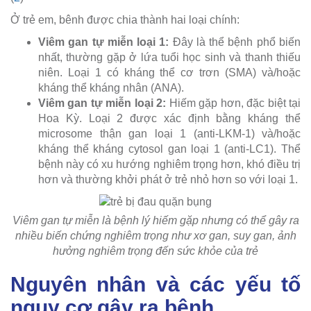
Ở trẻ em, bênh được chia thành hai loại chính:
Viêm gan tự miễn loại 1:
Đây là thể bệnh phổ biến
nhất, thường gặp ở lứa tuổi học sinh và thanh thiếu
niên. Loại 1 có kháng thể cơ trơn (SMA) và/hoặc
kháng thể kháng nhân (ANA).
Viêm gan tự miễn loại 2:
Hiếm gặp hơn, đặc biệt tại
Hoa Kỳ. Loại 2 được xác định bằng kháng thể
microsome thận gan loại 1 (anti-LKM-1) và/hoặc
kháng thể kháng cytosol gan loại 1 (anti-LC1). Thể
bệnh này có xu hướng nghiêm trọng hơn, khó điều trị
hơn và thường khởi phát ở trẻ nhỏ hơn so với loại 1.
Viêm gan tự miễn là bệnh lý hiếm gặp nhưng có thể gây ra
nhiều biến chứng nghiêm trọng như xơ gan, suy gan, ảnh
hưởng nghiêm trọng đến sức khỏe của trẻ
Nguyên nhân và các yếu tố
nguy cơ gây ra bệnh