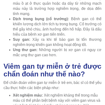
máu ồ ạt ở thực quản hoặc dạ dày từ những mạch
máu này là trường hợp nghiêm trọng, đe dọa đến
tính mạng.
Dịch trong bụng (cổ trướng):
Bệnh gan có thể
khiến lượng dịch lớn tích tụ trong bụng. Cổ trướng có
thể gây khó chịu, ảnh hưởng đến hô hấp. Đây là dấu
hiệu của bệnh xơ gan tiến triển.
Suy gan:
Xảy ra khi tế bào gan bị tổn thương
nghiêm trọng khiến gan không hoạt động tốt.
Ung thư gan:
Những người bị xơ gan có nguy cơ
mắc ung thư gan cao hơn.
Viêm gan tự miễn ở trẻ được
chẩn đoán như thế nào?
Để chẩn đoán viêm gan tự miễn ở trẻ em, bác sĩ có thể yêu
cầu thực hiện các biện pháp như:
Xét nghiệm máu:
Xét nghiệm kháng thể trong mẫu
máu có thể phân biệt bệnh này với viêm gan virus và