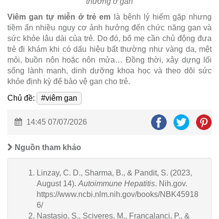
thường ở gan
Viêm gan tự miễn ở trẻ em
là bệnh lý hiếm gặp nhưng
tiềm ẩn nhiều nguy cơ ảnh hưởng đến chức năng gan và
sức khỏe lâu dài của trẻ. Do đó, bố mẹ cần chủ động đưa
trẻ đi khám khi có dấu hiệu bất thường như vàng da, mệt
mỏi, buồn nôn hoặc nôn mửa… Đồng thời, xây dựng lối
sống lành mạnh, dinh dưỡng khoa học và theo dõi sức
khỏe định kỳ để bảo vệ gan cho trẻ.
Chủ đề:
#viêm gan
14:45 07/07/2026
Nguồn tham khảo
Linzay, C. D., Sharma, B., & Pandit, S. (2023,
August 14).
Autoimmune Hepatitis
. Nih.gov.
https://www.ncbi.nlm.nih.gov/books/NBK45918
6/
Nastasio, S., Sciveres, M., Francalanci, P., &