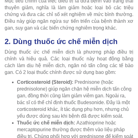
Mục tiêu chính của việc điều trị là đưa bệnh vào trạng thái
thuyên giảm, nghĩa là làm giảm hoặc loại bỏ các triệu
chứng và đưa các chỉ số xét nghiệm về mức bình thường.
Điều này giúp ngăn ngừa sự tiến triển của bệnh thành xơ
gan, suy gan và các biến chứng nghiêm trọng khác.
2. Dùng thuốc ức chế miễn dịch
Dùng thuốc ức chế miễn dịch là phương pháp điều trị
chính và hiệu quả. Các loại thuốc này hoạt động bằng
cách làm dịu hệ miễn dịch, ngăn nó tấn công các tế bào
gan. Có 2 loại thuốc chính được sử dụng bao gồm:
Corticosteroid (Steroid):
Prednisone (hoặc
prednisolone) giúp ngăn chặn hệ miễn dịch tấn công
gan, đồng thời cũng làm giảm viêm gan. Ngoài ra,
bác sĩ có thể chỉ định thuốc Budesonide. Đây là một
corticosteroid khác, ít tác dụng phụ hơn, nhưng chủ
yếu được dùng sau khi bệnh đã được kiểm soát.
Thuốc ức chế miễn dịch:
Azathioprine hoặc
mercaptopurine thường được thêm vào liệu pháp
điều trị. Chúng phối hợp với prednisone để kiểm soát