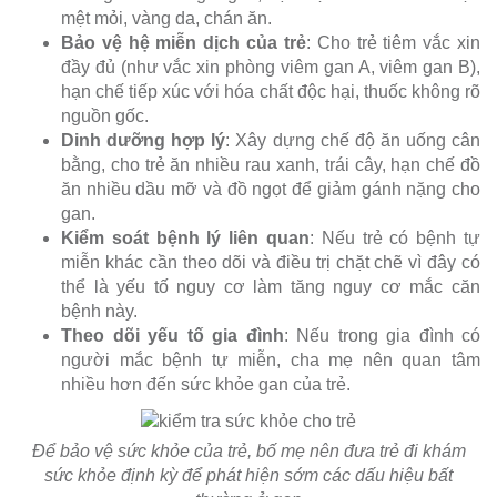
mệt mỏi, vàng da, chán ăn.
Bảo vệ hệ miễn dịch của trẻ
: Cho trẻ tiêm vắc xin
đầy đủ (như vắc xin phòng viêm gan A, viêm gan B),
hạn chế tiếp xúc với hóa chất độc hại, thuốc không rõ
nguồn gốc.
Dinh dưỡng hợp lý
: Xây dựng chế độ ăn uống cân
bằng, cho trẻ ăn nhiều rau xanh, trái cây, hạn chế đồ
ăn nhiều dầu mỡ và đồ ngọt để giảm gánh nặng cho
gan.
Kiểm soát bệnh lý liên quan
: Nếu trẻ có bệnh tự
miễn khác cần theo dõi và điều trị chặt chẽ vì đây có
thể là yếu tố nguy cơ làm tăng nguy cơ mắc căn
bệnh này.
Theo dõi yếu tố gia đình
: Nếu trong gia đình có
người mắc bệnh tự miễn, cha mẹ nên quan tâm
nhiều hơn đến sức khỏe gan của trẻ.
Để bảo vệ sức khỏe của trẻ, bố mẹ nên đưa trẻ đi khám
sức khỏe định kỳ để phát hiện sớm các dấu hiệu bất