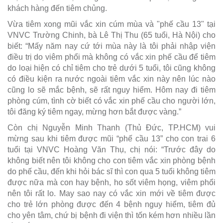
khách hàng đến tiêm chủng.
Vừa tiêm xong mũi vắc xin cúm mùa và "phế cầu 13" tại
VNVC Trường Chinh, bà Lê Thị Thu (65 tuổi, Hà Nội) cho
biết: “Mấy năm nay cứ tới mùa này là tôi phải nhập viện
điều trị do viêm phổi mà không có vắc xin phế cầu để tiêm
do loại hiện có chỉ tiêm cho trẻ dưới 5 tuổi, tôi cũng không
có điều kiện ra nước ngoài tiêm vắc xin này nên lúc nào
cũng lo sẽ mắc bệnh, sẽ rất nguy hiểm. Hôm nay đi tiêm
phòng cúm, tình cờ biết có vắc xin phế cầu cho người lớn,
tôi đăng ký tiêm ngay, mừng hơn bắt được vàng.”
Còn chị Nguyễn Minh Thanh (Thủ Đức, TP.HCM) vui
mừng sau khi tiêm được mũi “phế cầu 13” cho con trai 6
tuổi tại VNVC Hoàng Văn Thụ, chị nói: “Trước đây do
không biết nên tôi không cho con tiêm vắc xin phòng bệnh
do phế cầu, đến khi hỏi bác sĩ thì con qua 5 tuổi không tiêm
được nữa mà con hay bệnh, ho sốt viêm họng, viêm phổi
nên tôi rất lo. May sao nay có vắc xin mới về tiêm được
cho trẻ lớn phòng được đến 4 bệnh nguy hiểm, tiêm đủ
cho yên tâm, chứ bị bệnh đi viện thì tốn kém hơn nhiều lần