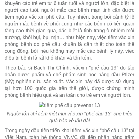
khuyến cáo trẻ em từ 6 tuần tuổi và người lớn, đặc biệt là
người cao tuổi, người mắc các bệnh mạn tính cần được
tiêm ngừa vắc xin phế cầu. Tuy nhiên, trong bối cảnh tỷ lệ
người mắc bệnh về phổi cũng như các bệnh có liên quan
tăng cao thời gian qua, đặc biệt là tình trạng ô nhiễm môi
trường, khói bụi, bụi mịn… như hiện nay, việc tiêm vắc xin
phòng bệnh do phế cầu khuẩn là cần thiết cho toàn thể
cộng đồng, bởi nếu không may mắc các bệnh lý này, việc
điều trị bệnh là rất khó khăn và tốn kém.
Theo bác sĩ Bạch Thị Chính, vắcxin “phế cầu 13” do tập
đoàn dược phẩm và chế phẩm sinh học hàng đầu Pfizer
(Mỹ) nghiên cứu sản xuất. Vắc xin này đã được sử dụng
tại hơn 100 quốc gia trên thế giới, được chứng minh
phòng bệnh hiệu quả và an toàn cho trẻ em và người lớn.
Người lớn chỉ tiêm một mũi vắc xin "phế cầu 13" cho hiệu
quả bảo vệ lâu dài
Trong ngày đầu tiên triển khai tiêm vắc xin “phế cầu 13” tại
Việt Nam, toàn hệ thống VNVC đã tiếp nhận hàng trăm