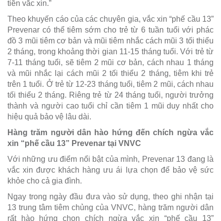
tiền vắc xin.”
Theo khuyến cáo của các chuyên gia, vắc xin “phế cầu 13”
Prevenar có thể tiêm sớm cho trẻ từ 6 tuần tuổi với phác
đồ 3 mũi tiêm cơ bản và mũi tiêm nhắc cách mũi 3 tối thiểu
2 tháng, trong khoảng thời gian 11-15 tháng tuổi. Với trẻ từ
7-11 tháng tuổi, sẽ tiêm 2 mũi cơ bản, cách nhau 1 tháng
và mũi nhắc lại cách mũi 2 tối thiểu 2 tháng, tiêm khi trẻ
trên 1 tuổi. Ở trẻ từ 12-23 tháng tuổi, tiêm 2 mũi, cách nhau
tối thiểu 2 tháng. Riêng trẻ từ 24 tháng tuổi, người trưởng
thành và người cao tuổi chỉ cần tiêm 1 mũi duy nhất cho
hiệu quả bảo vệ lâu dài.
Hàng trăm người dân hào hứng đến chích ngừa vắc
xin “phế cầu 13” Prevenar tại VNVC
Với những ưu điểm nổi bật của mình, Prevenar 13 đang là
vắc xin được khách hàng ưu ái lựa chọn để bảo vệ sức
khỏe cho cả gia đình.
Ngay trong ngày đầu đưa vào sử dụng, theo ghi nhận tại
13 trung tâm tiêm chủng của VNVC, hàng trăm người dân
rất hào hứng chọn chích ngừa vắc xin “phế cầu 13”