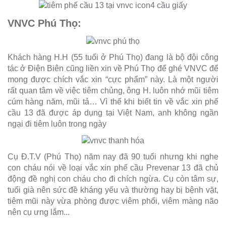
VNVC Phú Thọ:
Khách hàng H.H (55 tuổi ở Phú Thọ) đang là bộ đội công
tác ở Điện Biên cũng liền xin về Phú Thọ để ghé VNVC để
mong được chích vắc xin “cực phẩm” này. Là một người
rất quan tâm về việc tiêm chủng, ông H. luôn nhớ mũi tiêm
cúm hàng năm, mũi tả… Vì thế khi biết tin về vắc xin phế
cầu 13 đã được áp dụng tại Việt Nam, anh không ngần
ngại đi tiêm luôn trong ngày
Cụ Đ.T.V (Phú Thọ) năm nay đã 90 tuổi nhưng khi nghe
con cháu nói về loại vắc xin phế cầu Prevenar 13 đã chủ
động đề nghị con cháu cho đi chích ngừa. Cụ còn tâm sự,
tuổi già nên sức đề kháng yếu và thường hay bị bệnh vặt,
tiêm mũi này vừa phòng được viêm phổi, viêm màng não
nên cụ ưng lắm...