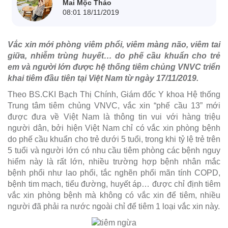
Mai Mộc Thảo
08:01 18/11/2019
Vắc xin mới phòng viêm phổi, viêm màng não, viêm tai
giữa, nhiễm trùng huyết… do phế cầu khuẩn cho trẻ
em và người lớn được hệ thống tiêm chủng VNVC triển
khai tiêm đầu tiên tại Việt Nam từ ngày 17/11/2019.
Theo BS.CKI Bạch Thị Chính, Giám đốc Y khoa Hệ thống
Trung tâm tiêm chủng VNVC, vắc xin “phế cầu 13” mới
được đưa về Việt Nam là thông tin vui với hàng triệu
người dân, bởi hiện Việt Nam chỉ có vắc xin phòng bệnh
do phế cầu khuẩn cho trẻ dưới 5 tuổi, trong khi tỷ lệ trẻ trên
5 tuổi và người lớn có nhu cầu tiêm phòng các bệnh nguy
hiểm này là rất lớn, nhiều trường hợp bệnh nhân mắc
bệnh phổi như lao phổi, tắc nghẽn phổi mãn tính COPD,
bệnh tim mạch, tiểu đường, huyết áp… được chỉ định tiêm
vắc xin phòng bệnh mà không có vắc xin để tiêm, nhiều
người đã phải ra nước ngoài chỉ để tiêm 1 loại vắc xin này.