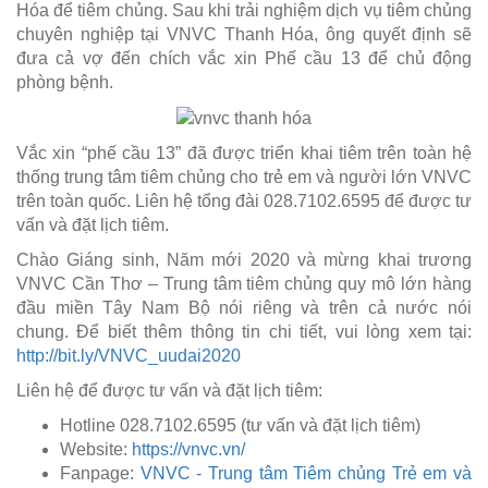
Hóa để tiêm chủng. Sau khi trải nghiệm dịch vụ tiêm chủng
chuyên nghiệp tại VNVC Thanh Hóa, ông quyết định sẽ
đưa cả vợ đến chích vắc xin Phế cầu 13 để chủ động
phòng bệnh.
Vắc xin “phế cầu 13” đã được triển khai tiêm trên toàn hệ
thống trung tâm tiêm chủng cho trẻ em và người lớn VNVC
trên toàn quốc. Liên hệ tổng đài 028.7102.6595 để được tư
vấn và đặt lịch tiêm.
Chào Giáng sinh, Năm mới 2020 và mừng khai trương
VNVC Cần Thơ – Trung tâm tiêm chủng quy mô lớn hàng
đầu miền Tây Nam Bộ nói riêng và trên cả nước nói
chung. Để biết thêm thông tin chi tiết, vui lòng xem tại:
http://bit.ly/VNVC_uudai2020
Liên hệ để được tư vấn và đặt lịch tiêm:
Hotline 028.7102.6595 (tư vấn và đặt lịch tiêm)
Website:
https://vnvc.vn/
Fanpage:
VNVC - Trung tâm Tiêm chủng Trẻ em và