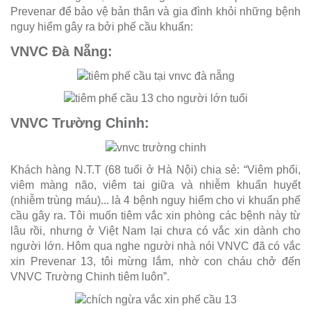
Prevenar để bảo vệ bản thân và gia đình khỏi những bệnh
nguy hiểm gây ra bởi phế cầu khuẩn:
VNVC Đà Nẵng:
VNVC Trường Chinh:
Khách hàng N.T.T (68 tuổi ở Hà Nội) chia sẻ: “Viêm phổi,
viêm màng não, viêm tai giữa và nhiễm khuẩn huyết
(nhiễm trùng máu)... là 4 bệnh nguy hiểm cho vi khuẩn phế
cầu gây ra. Tôi muốn tiêm vắc xin phòng các bệnh này từ
lâu rồi, nhưng ở Việt Nam lại chưa có vắc xin dành cho
người lớn. Hôm qua nghe người nhà nói VNVC đã có vắc
xin Prevenar 13, tôi mừng lắm, nhờ con cháu chở đến
VNVC Trường Chinh tiêm luôn”.