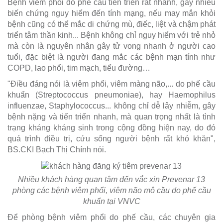
Bệnh viêm phổi do phế cầu tiến triển rất nhanh, gây nhiều
biến chứng nguy hiểm đến tính mạng, nếu may mắn khỏi
bệnh cũng có thể mắc di chứng mù, điếc, liệt và chậm phát
triển tâm thần kinh... Bệnh không chỉ nguy hiểm với trẻ nhỏ
mà còn là nguyên nhân gây tử vong nhanh ở người cao
tuổi, đặc biệt là người đang mắc các bệnh mạn tính như
COPD, lao phổi, tim mạch, tiểu đường…
"Điều đáng nói là viêm phổi, viêm màng não,... do phế cầu
khuẩn (Streptococcus pneumoniae), hay Haemophilus
influenzae, Staphylococcus... không chỉ dễ lây nhiễm, gây
bệnh nặng và tiến triển nhanh, mà quan trọng nhất là tình
trạng kháng kháng sinh trong cộng đồng hiện nay, do đó
quá trình điều trị, cứu sống người bệnh rất khó khăn",
BS.CKI Bạch Thị Chính nói.
Nhiều khách hàng quan tâm đến vắc xin Prevenar 13
phòng các bệnh viêm phổi, viêm não mô cầu do phế cầu
khuẩn tại VNVC
Để phòng bệnh viêm phổi do phế cầu, các chuyên gia