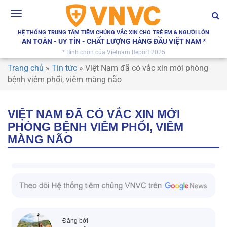
Toggle
navigation
HỆ THỐNG TRUNG TÂM TIÊM CHỦNG VẮC XIN CHO TRẺ EM & NGƯỜI LỚN
AN TOÀN - UY TÍN - CHẤT LƯỢNG HÀNG ĐẦU VIỆT NAM *
* Bình chọn của Vietnam Report 2025
Trang chủ
»
Tin tức
»
Việt Nam đã có vắc xin mới phòng
bệnh viêm phổi, viêm màng não
VIỆT NAM ĐÃ CÓ VẮC XIN MỚI
PHÒNG BỆNH VIÊM PHỔI, VIÊM
MÀNG NÃO
Đăng bởi