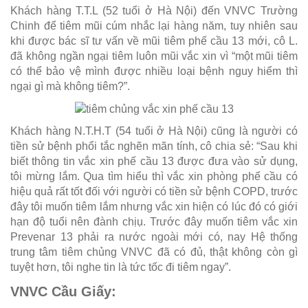
Khách hàng T.T.L (52 tuổi ở Hà Nội) đến VNVC Trường
Chinh để tiêm mũi cúm nhắc lại hàng năm, tuy nhiên sau
khi được bác sĩ tư vấn về mũi tiêm phế cầu 13 mới, cô L.
đã không ngần ngại tiêm luôn mũi vắc xin vì “một mũi tiêm
có thể bảo vệ mình được nhiều loại bệnh nguy hiểm thì
ngại gì mà không tiêm?”.
Khách hàng N.T.H.T (54 tuổi ở Hà Nội) cũng là người có
tiền sử bệnh phổi tắc nghẽn mãn tính, cô chia sẻ: “Sau khi
biết thông tin vắc xin phế cầu 13 được đưa vào sử dụng,
tôi mừng lắm. Qua tìm hiểu thì vắc xin phòng phế cầu có
hiệu quả rất tốt đối với người có tiền sử bệnh COPD, trước
đây tôi muốn tiêm lắm nhưng vắc xin hiện có lúc đó có giới
hạn độ tuổi nên đành chịụ. Trước đây muốn tiêm vắc xin
Prevenar 13 phải ra nước ngoài mới có, nay Hệ thống
trung tâm tiêm chủng VNVC đã có đủ, thật không còn gì
tuyệt hơn, tôi nghe tin là tức tốc đi tiêm ngay”.
VNVC Cầu Giấy: