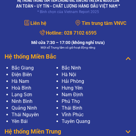
HỆ THỐNG TRUNG TÂM TIÊM CHỦNG VẮC XIN CHO TRẺ EM & NGƯỜI LỚN
AN TOÀN - UY TÍN - CHẤT LƯỢNG HÀNG ĐẦU VIỆT NAM *
* Bình chọn của Vietnam Report 2025
Liên hệ
Tìm trung tâm VNVC
Hotline:
028 7102 6595
Mở cửa 7:30 – 17:00 (không nghỉ trưa)
Một số Trung tâm có giờ hoạt động riêng
Hệ thống Miền Bắc
Bắc Giang
Bắc Ninh
Điện Biên
Hà Nội
Hà Nam
Hải Phòng
Hoà Bình
Hưng Yên
Lạng Sơn
Nam Định
Ninh Bình
Phú Thọ
Quảng Ninh
Thái Bình
Thái Nguyên
Vĩnh Phúc
Yên Bái
Tuyên Quang
Hệ thống Miền Trung