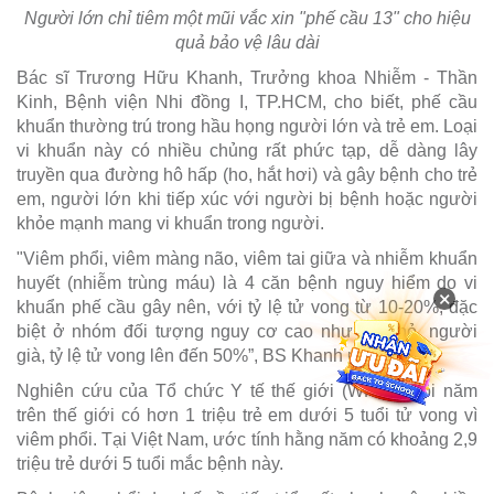
Người lớn chỉ tiêm một mũi vắc xin "phế cầu 13" cho hiệu
quả bảo vệ lâu dài
Bác sĩ Trương Hữu Khanh, Trưởng khoa Nhiễm - Thần
Kinh, Bệnh viện Nhi đồng I, TP.HCM, cho biết, phế cầu
khuẩn thường trú trong hầu họng người lớn và trẻ em. Loại
vi khuẩn này có nhiều chủng rất phức tạp, dễ dàng lây
truyền qua đường hô hấp (ho, hắt hơi) và gây bệnh cho trẻ
em, người lớn khi tiếp xúc với người bị bệnh hoặc người
khỏe mạnh mang vi khuẩn trong người.
"Viêm phổi, viêm màng não, viêm tai giữa và nhiễm khuẩn
huyết (nhiễm trùng máu) là 4 căn bệnh nguy hiểm do vi
×
khuẩn phế cầu gây nên, với tỷ lệ tử vong từ 10-20%, đặc
biệt ở nhóm đối tượng nguy cơ cao như trẻ nhỏ, người
già, tỷ lệ tử vong lên đến 50%”, BS Khanh nói.
Nghiên cứu của Tổ chức Y tế thế giới (WHO), mỗi năm
trên thế giới có hơn 1 triệu trẻ em dưới 5 tuổi tử vong vì
viêm phổi. Tại Việt Nam, ước tính hằng năm có khoảng 2,9
triệu trẻ dưới 5 tuổi mắc bệnh này.