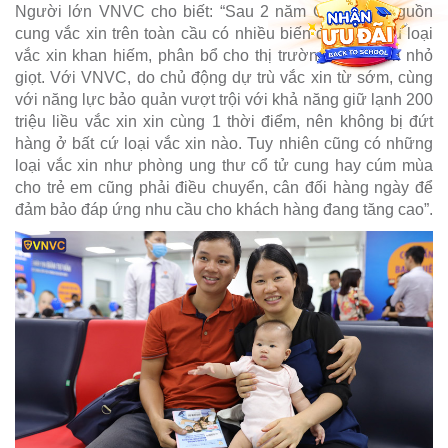
Người lớn VNVC cho biết: “Sau 2 năm Covid-19, nguồn
cung vắc xin trên toàn cầu có nhiều biến động, nhiều loại
vắc xin khan hiếm, phân bổ cho thị trường Việt Nam nhỏ
giọt. Với VNVC, do chủ động dự trù vắc xin từ sớm, cùng
với năng lực bảo quản vượt trội với khả năng giữ lạnh 200
triệu liều vắc xin xin cùng 1 thời điểm, nên không bị đứt
hàng ở bất cứ loại vắc xin nào. Tuy nhiên cũng có những
loại vắc xin như phòng ung thư cổ tử cung hay cúm mùa
cho trẻ em cũng phải điều chuyển, cân đối hàng ngày để
đảm bảo đáp ứng nhu cầu cho khách hàng đang tăng cao”.