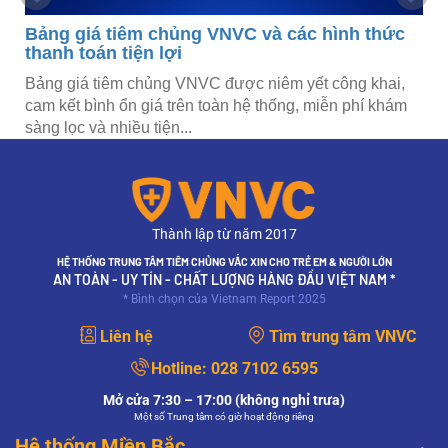
Bảng giá tiêm chủng VNVC và các hình thức
thanh toán tiện lợi
Bảng giá tiêm chủng VNVC được niêm yết công khai,
cam kết bình ổn giá trên toàn hệ thống, miễn phí khám
sàng lọc và nhiều tiện...
Thành lập từ năm 2017
HỆ THỐNG TRUNG TÂM TIÊM CHỦNG VẮC XIN CHO TRẺ EM & NGƯỜI LỚN
AN TOÀN - UY TÍN - CHẤT LƯỢNG HÀNG ĐẦU VIỆT NAM *
* Bình chọn của Vietnam Report 2025
Liên hệ
Tìm trung tâm VNVC
Hotline:
028 7102 6595
Mở cửa 7:30 – 17:00 (không nghỉ trưa)
Một số Trung tâm có giờ hoạt động riêng
Hệ thống Miền Bắc