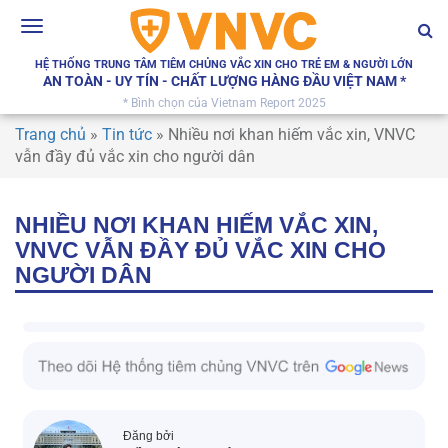
Toggle
navigation
HỆ THỐNG TRUNG TÂM TIÊM CHỦNG VẮC XIN CHO TRẺ EM & NGƯỜI LỚN
AN TOÀN - UY TÍN - CHẤT LƯỢNG HÀNG ĐẦU VIỆT NAM *
* Bình chọn của Vietnam Report 2025
Trang chủ
»
Tin tức
»
Nhiều nơi khan hiếm vắc xin, VNVC
vẫn đầy đủ vắc xin cho người dân
NHIỀU NƠI KHAN HIẾM VẮC XIN,
VNVC VẪN ĐẦY ĐỦ VẮC XIN CHO
NGƯỜI DÂN
Đăng bởi