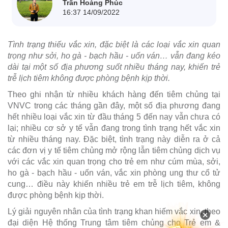
Trần Hoàng Phúc
16:37 14/09/2022
Tình trạng thiếu vắc xin, đặc biệt là các loại vắc xin quan
trọng như sởi, ho gà - bạch hầu - uốn ván… vẫn đang kéo
dài tại một số địa phương suốt nhiều tháng nay, khiến trẻ
trễ lịch tiêm không được phòng bệnh kịp thời.
Theo ghi nhận từ nhiều khách hàng đến tiêm chủng tại
VNVC trong các tháng gần đây, một số địa phương đang
hết nhiều loại vắc xin từ đầu tháng 5 đến nay vẫn chưa có
lại; nhiều cơ sở y tế vẫn đang trong tình trạng hết vắc xin
từ nhiều tháng nay. Đặc biệt, tình trạng này diễn ra ở cả
các đơn vị y tế tiêm chủng mở rộng lẫn tiêm chủng dịch vụ
với các vắc xin quan trọng cho trẻ em như cúm mùa, sởi,
ho gà - bạch hầu - uốn ván, vắc xin phòng ung thư cổ tử
cung… điều này khiến nhiều trẻ em trễ lịch tiêm, không
được phòng bệnh kịp thời.
Lý giải nguyên nhân của tình trạng khan hiếm vắc xin, theo
×
đại diện Hệ thống Trung tâm tiêm chủng cho Trẻ em &