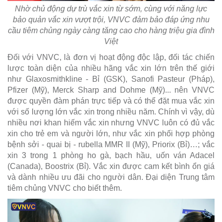
Nhờ chủ động dự trù vắc xin từ sớm, cùng với năng lực
bảo quản vắc xin vượt trội, VNVC đảm bảo đáp ứng nhu
cầu tiêm chủng ngày càng tăng cao cho hàng triệu gia đình
Việt
Đối với VNVC, là đơn vị hoạt động độc lập, đối tác chiến
lược toàn diện của nhiều hãng vắc xin lớn trên thế giới
như Glaxosmithkline - Bỉ (GSK), Sanofi Pasteur (Pháp),
Pfizer (Mỹ), Merck Sharp and Dohme (Mỹ)... nên VNVC
được quyền đàm phán trực tiếp và có thể đặt mua vắc xin
với số lượng lớn vắc xin trong nhiều năm. Chính vì vậy, dù
nhiều nơi khan hiếm vắc xin nhưng VNVC luôn có đủ vắc
xin cho trẻ em và người lớn, như vắc xin phối hợp phòng
bệnh sởi - quai bị - rubella MMR II (Mỹ), Priorix (Bỉ)…; vắc
xin 3 trong 1 phòng ho gà, bạch hầu, uốn ván Adacel
(Canada), Boostrix (Bỉ). Vắc xin được cam kết bình ổn giá
và dành nhiều ưu đãi cho người dân. Đại diện Trung tâm
tiêm chủng VNVC cho biết thêm.