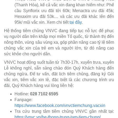
(Thanh Hóa), kể cả vắc xin đang khan hiếm như: Phế
cầu Synflorix ưu đãi tới 60k; Menactra ưu đãi 45k;
Hexaxim ưu đãi 53k… và các ưu đãi khác lên đến
95k/ mũi vắc xin. Xem chi tiết
tại đây
.
Hệ thống tiêm chủng VNVC đang tiếp tục nỗ lực để phục
vụ người dân trên khắp mọi miền Tổ quốc, từ thành thị đến
nông thôn, vùng sâu vùng xa, góp phần nâng cao tỷ lệ tiêm
chủng vắc xin của trẻ em và người lớn, từ đó nâng cao
sức khỏe cho người dân.
VNVC hoạt động suốt tuần từ 7h30-17h, xuyên trưa, xuyên
Lễ không nghỉ, sẵn sàng chào đón Quý Khách hàng đến
chủng ngừa. Để tư vấn, đặt lịch tiêm chủng, đăng ký Gói
vắc xin, tiêm vắc xin lẻ, đặc biệt là các chương trình ưu
đãi, Quý Khách hàng vui lòng liên hệ:
Hotline:
028 7102 6595
Fanpage:
https://www.facebook.com/vnvctiemchung.vacxin
Tra cứu trung tâm tiêm chủng VNVC gần nhất tại:
https://vnvc.vn/he-thong-trung-tam-tiem-chung/