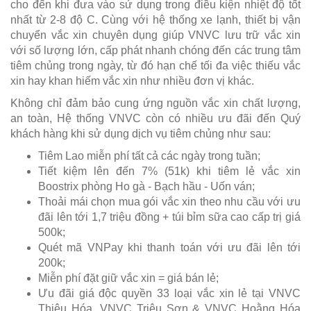
cho đến khi đưa vào sử dụng trong điều kiện nhiệt độ tốt
nhất từ 2-8 độ C. Cùng với hệ thống xe lạnh, thiết bị vận
chuyển vắc xin chuyên dụng giúp VNVC lưu trữ vắc xin
với số lượng lớn, cấp phát nhanh chóng đến các trung tâm
tiêm chủng trong ngày, từ đó hạn chế tối đa việc thiếu vắc
xin hay khan hiếm vắc xin như nhiều đơn vị khác.
Không chỉ đảm bảo cung ứng nguồn vắc xin chất lượng,
an toàn, Hệ thống VNVC còn có nhiều ưu đãi đến Quý
khách hàng khi sử dụng dịch vụ tiêm chủng như sau:
Tiêm Lao miễn phí tất cả các ngày trong tuần;
Tiết kiệm lên đến 7% (51k) khi tiêm lẻ vắc xin
Boostrix phòng Ho gà - Bạch hầu - Uốn ván;
Thoải mái chọn mua gói vắc xin theo nhu cầu với ưu
đãi lên tới 1,7 triệu đồng + túi bỉm sữa cao cấp trị giá
500k;
Quét mã VNPay khi thanh toán với ưu đãi lên tới
200k;
Miễn phí đặt giữ vắc xin = giá bán lẻ;
Ưu đãi giá độc quyền 33 loại vắc xin lẻ tại VNVC
Thiệu Hóa, VNVC Triệu Sơn & VNVC Hoằng Hóa