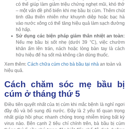
có thể giúp làm giảm triệu chứng nghẹt mũi, khó thở
– một vấn đề phổ biến khi mẹ bầu bị cúm. Thêm chút
tinh dầu thiên nhiên như khuynh diệp hoặc bạc hà
vào nước xông có thể tăng hiệu quả làm sạch đường
hô hấp.
Sử dụng các biện pháp giảm thân nhiệt an toàn:
Nếu mẹ bầu bị sốt nhẹ (dưới 39 °C), việc chườm
khăn ấm lên trán, nách hoặc lòng bàn tay là cách
hữu hiệu để hạ sốt mà không cần dùng thuốc.
Xem thêm:
Cách chữa cúm cho bà bầu tại nhà
an toàn và
hiệu quả.
Cách chăm sóc mẹ bầu bị
cúm ở tháng thứ 5
Điều tiên quyết nhất của trị cúm khi mắc bệnh là nghỉ ngơi
đầy đủ và bổ sung đủ nước. Đây là 2 yếu tố quan trọng
nhất giúp hồi phục nhanh chóng trong nhiễm trùng bất kỳ
virus nào. Bên cạnh 2 tiêu chí chính trên, bà bầu bị cúm