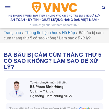
Toggle
navigation
HỆ THỐNG TRUNG TÂM TIÊM CHỦNG VẮC XIN CHO TRẺ EM & NGƯỜI LỚN
AN TOÀN - UY TÍN - CHẤT LƯỢNG HÀNG ĐẦU VIỆT NAM *
* Bình chọn của Vietnam Report 2025
Trang chủ
»
Thông tin bệnh học
»
Hô Hấp
»
Bà bầu bị cảm
cúm tháng thứ 5 có sao không? Làm sao để xử lý?
BÀ BẦU BỊ CẢM CÚM THÁNG THỨ 5
CÓ SAO KHÔNG? LÀM SAO ĐỂ XỬ
LÝ?
Tư vấn chuyên môn bài viết
BS Phạm Đình Đông
Quản lý Y khoa
Hệ thống Tiêm chủng VNVC