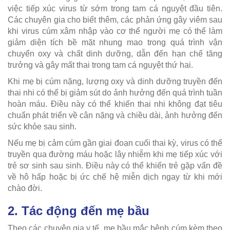
việc tiếp xúc virus từ sớm trong tam cá nguyệt đầu tiên.
Các chuyên gia cho biết thêm, các phản ứng gây viêm sau
khi virus cúm xâm nhập vào cơ thể người mẹ có thể làm
giảm diện tích bề mặt nhung mao trong quá trình vận
chuyển oxy và chất dinh dưỡng, dẫn đến hạn chế tăng
trưởng và gây mất thai trong tam cá nguyệt thứ hai.
Khi mẹ bị cúm nặng, lượng oxy và dinh dưỡng truyền đến
thai nhi có thể bị giảm sút do ảnh hưởng đến quá trình tuần
hoàn máu. Điều này có thể khiến thai nhi không đạt tiêu
chuẩn phát triển về cân nặng và chiều dài, ảnh hưởng đến
sức khỏe sau sinh.
Nếu mẹ bị cảm cúm gần giai đoạn cuối thai kỳ, virus có thể
truyền qua đường máu hoặc lây nhiễm khi mẹ tiếp xúc với
trẻ sơ sinh sau sinh. Điều này có thể khiến trẻ gặp vấn đề
về hô hấp hoặc bị ức chế hệ miễn dịch ngay từ khi mới
chào đời.
2. Tác động đến mẹ bầu
Theo các chuyên gia y tế, mẹ bầu mắc bệnh cúm kèm theo