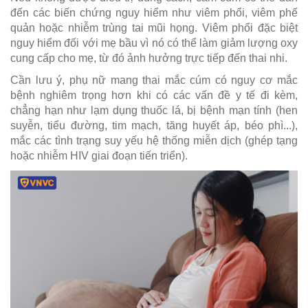
đến các biến chứng nguy hiểm như viêm phổi, viêm phế
quản hoặc nhiễm trùng tai mũi họng. Viêm phổi đặc biệt
nguy hiểm đối với mẹ bầu vì nó có thể làm giảm lượng oxy
cung cấp cho mẹ, từ đó ảnh hưởng trực tiếp đến thai nhi.
Cần lưu ý, phụ nữ mang thai mắc cúm có nguy cơ mắc
bệnh nghiêm trọng hơn khi có các vấn đề y tế đi kèm,
chẳng hạn như lạm dụng thuốc lá, bị bệnh mạn tính (hen
suyễn, tiểu đường, tim mạch, tăng huyết áp, béo phì...),
mắc các tình trạng suy yếu hệ thống miễn dịch (ghép tạng
hoặc nhiễm HIV giai đoạn tiến triển).