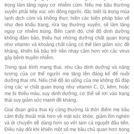
trọng làm tăng nguy cơ nhiễm cúm. Nếu mẹ bầu thường
xuyên phải tiếp xúc với đông người, đặc biệt là trong mùa
lạnh dịch cúm và không thực hiện các biện pháp bảo vệ
như đeo khẩu trang, rửa tay thường xuyên, sẽ làm tăng
nguy cơ nhiễm trùng. Bên cạnh đó, chế độ dinh dưỡng
không đảm bảo, thiếu hụt những dưỡng chất quan trọng
như vitamin và khoáng chất cũng có thể làm giảm sức đề
kháng, khiến bà bầu trở nên nhạy cảm hơn với các virus
gây bệnh truyền nhiễm.
Trong quá trình mang thai, nhu cầu dinh dưỡng và năng
lượng của cơ thể người mẹ tăng lên đáng kể để nuôi
dưỡng thai nhi. Nếu chế độ ăn uống của mẹ không đủ đáp
ứng các vi chất quan trọng như vitamin C, D, kẽm, hoặc
mẹ bị thiếu máu, suy dinh dưỡng, cơ thể sẽ rơi vào trạng
thái suy giảm sức mạnh đề kháng.
Giai đoạn giữa thai kỳ cũng thường là thời điểm mẹ bầu
cảm thấy thoải mái hơn về mặt sức khỏe, giảm ốm nghén
và di chuyển dễ dàng hơn so với tam cá nguyệt đầu tiên.
Điều này đôi khi khiến một số mẹ bầu chủ quan hơn trong