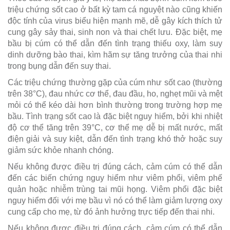
triệu chứng sốt cao ở bất kỳ tam cá nguyệt nào cũng khiến
độc tính của virus biểu hiện mạnh mẽ, dễ gây kích thích tử
cung gây sảy thai, sinh non và thai chết lưu. Đặc biệt, mẹ
bầu bị cúm có thể dẫn đến tình trạng thiếu oxy, làm suy
dinh dưỡng bào thai, kìm hãm sự tăng trưởng của thai nhi
trong bụng dẫn đến suy thai.
Các triệu chứng thường gặp của cúm như sốt cao (thường
trên 38°C), đau nhức cơ thể, đau đầu, ho, nghẹt mũi và mệt
mỏi có thể kéo dài hơn bình thường trong trường hợp mẹ
bầu. Tình trạng sốt cao là đặc biệt nguy hiểm, bởi khi nhiệt
độ cơ thể tăng trên 39°C, cơ thể mẹ dễ bị mất nước, mất
điện giải và suy kiệt, dẫn đến tình trạng khó thở hoặc suy
giảm sức khỏe nhanh chóng.
Nếu không được điều trị đúng cách, cảm cúm có thể dẫn
đến các biến chứng nguy hiểm như viêm phổi, viêm phế
quản hoặc nhiễm trùng tai mũi họng. Viêm phổi đặc biệt
nguy hiểm đối với mẹ bầu vì nó có thể làm giảm lượng oxy
cung cấp cho mẹ, từ đó ảnh hưởng trực tiếp đến thai nhi.
Nếu không được điều trị đúng cách, cảm cúm có thể dẫn