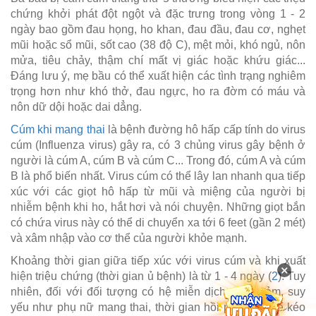
chứng khởi phát đột ngột và đặc trưng trong vòng 1 - 2
ngày bao gồm đau họng, ho khan, đau đầu, đau cơ, nghẹt
mũi hoặc sổ mũi, sốt cao (38 độ C), mệt mỏi, khó ngủ, nôn
mửa, tiêu chảy, thậm chí mất vị giác hoặc khứu giác...
Đáng lưu ý, mẹ bầu có thể xuất hiện các tình trạng nghiêm
trọng hơn như khó thở, đau ngực, ho ra đờm có máu và
nôn dữ dội hoặc dai dẳng.
Cúm khi mang thai
là bệnh đường hô hấp cấp tính do virus
cúm (Influenza virus) gây ra, có 3 chủng virus gây bệnh ở
người là cúm A, cúm B và cúm C... Trong đó, cúm A và cúm
B là phổ biến nhất. Virus cúm có thể lây lan nhanh qua tiếp
xúc với các giọt hô hấp từ mũi và miệng của người bị
nhiễm bệnh khi ho, hắt hơi và nói chuyện. Những giọt bắn
có chứa virus này có thể di chuyển xa tới 6 feet (gần 2 mét)
và xâm nhập vào cơ thể của người khỏe mạnh.
Khoảng thời gian giữa tiếp xúc với virus cúm và khi xuất
×
hiện triệu chứng (thời gian ủ bệnh) là từ 1 - 4 ngày (
2
). Tuy
nhiên, đối với đối tượng có hệ miễn dịch nhạy cảm, suy
yếu như phụ nữ mang thai, thời gian hồi phục có thể kéo