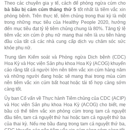
Theo các chuyên gia y tế, cách để phòng ngừa cúm cho
bà bầu bị cảm cúm tháng thứ 5
tốt nhất là tiêm vắc xin
phòng bệnh. Trên thực tế, tiêm chủng trong thai kỳ là một
trong những mục tiêu của Healthy People 2020, hướng
đến mục tiêu đạt tỷ lệ tiêm chủng chung là 80%. Tăng tỷ lệ
tiêm vắc xin cúm ở phụ nữ mang thai nên là ưu tiên hàng
đầu của tất cả các nhà cung cấp dịch vụ chăm sóc sức
khỏe phụ nữ.
Trung tâm Kiểm soát và Phòng ngừa Dịch bệnh (CDC)
Hoa Kỳ và Học viện Sản phụ khoa Hoa Kỳ (ACOG) khuyến
cáo rằng tất cả người lớn nên tiêm vắc xin cúm hàng năm
và những người đang hoặc sẽ mang thai trong mùa cúm
nên tiêm vắc xin cúm bất hoạt hoặc tái tổ hợp càng sớm
càng tốt.
Ủy ban Cố vấn về Thực hành Tiêm chủng của CDC (ACIP)
và Học viện Sản phụ khoa Hoa Kỳ (ACOG) cho biết, mẹ
bầu có thể tiêm vắc xin phòng cúm trong tam cá nguyệt
đầu tiên, tam cá nguyệt thứ hai hoặc tam cá nguyệt thứ ba
của thai kỳ. Nếu mẹ bầu đang trong tam cá nguyệt thứ ba,