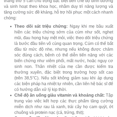
tháng thứ 5 cần chú trọng đặc biệt đến chế độ dinh dưỡng
và sinh hoạt theo khoa học, nhằm duy trì năng lượng và
tăng cường sức đề kháng, hỗ trợ hồi phục một cách nhanh
chóng:
Theo dõi sát triệu chứng:
Ngay khi mẹ bầu xuất
hiện các triệu chứng sớm của cúm như sốt, nghẹt
mũi, đau họng hay mệt mỏi, việc theo dõi triệu chứng
là bước đầu tiên vô cùng quan trọng. Cúm có thể bắt
đầu từ mức độ nhẹ, nhưng nếu không được chăm
sóc đúng cách, bệnh có thể diễn tiến nặng với các
biến chứng như viêm phổi, mất nước, hoặc nguy cơ
sinh non. Thân nhiệt của mẹ cần được kiểm tra
thường xuyên, đặc biệt trong trường hợp sốt cao
(trên 38,5°C). Nếu sốt không giảm sau khi áp dụng
các biện pháp hạ nhiệt tự nhiên, cần liên hệ bác sĩ để
có hướng dẫn xử lý kịp thời.
Chế độ ăn uống giàu vitamin và khoáng chất:
Tập
trung vào việc kết hợp các thực phẩm tăng cường
miễn dịch như rau lá xanh, trái cây họ cam quýt, ớt
chuông và protein nạc (cá, trứng, thịt);