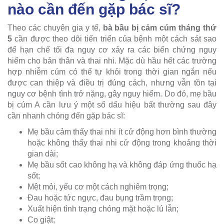
nào cần đến gặp bác sĩ?
Theo các chuyên gia y tế,
bà bầu bị cảm cúm tháng thứ
5
cần được theo dõi tiến triển của bệnh một cách sát sao
để hạn chế tối đa nguy cơ xảy ra các biến chứng nguy
hiểm cho bản thân và thai nhi. Mặc dù hầu hết các trường
hợp nhiễm cúm có thể tự khỏi trong thời gian ngắn nếu
được can thiệp và điều trị đúng cách, nhưng vẫn tồn tại
nguy cơ bệnh tình trở nặng, gây nguy hiểm. Do đó, mẹ bầu
bị cúm A cần lưu ý một số dấu hiệu bất thường sau đây
cần nhanh chóng đến gặp bác sĩ:
Mẹ bầu cảm thấy thai nhi ít cử động hơn bình thường
hoặc không thấy thai nhi cử động trong khoảng thời
gian dài;
Mẹ bầu sốt cao không hạ và không đáp ứng thuốc hạ
sốt;
Mệt mỏi, yếu cơ một cách nghiêm trọng;
Đau hoặc tức ngực, đau bụng trầm trọng;
Xuất hiện tình trạng chóng mặt hoặc lú lẫn;
Co giật;