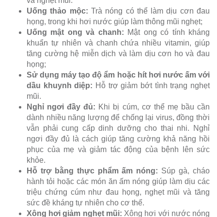
và nghẹt mũi.
Uống thảo mộc:
Trà nóng có thể làm dịu cơn đau
họng, trong khi hơi nước giúp làm thông mũi nghẹt;
Uống mật ong và chanh:
Mật ong có tính kháng
khuẩn tự nhiên và chanh chứa nhiều vitamin, giúp
tăng cường hệ miễn dịch và làm dịu cơn ho và đau
họng;
Sử dụng máy tạo độ ẩm hoặc hít hơi nước ấm với
dầu khuynh diệp:
Hỗ trợ giảm bớt tình trạng nghẹt
mũi.
Nghỉ ngơi đầy đủ:
Khi bị cúm, cơ thể mẹ bầu cần
dành nhiều năng lượng để chống lại virus, đồng thời
vẫn phải cung cấp dinh dưỡng cho thai nhi. Nghỉ
ngơi đầy đủ là cách giúp tăng cường khả năng hồi
phục của mẹ và giảm tác động của bệnh lên sức
khỏe.
Hỗ trợ bằng thực phẩm ấm nóng:
Súp gà, cháo
hành tỏi hoặc các món ăn ấm nóng giúp làm dịu các
triệu chứng cúm như đau họng, nghẹt mũi và tăng
sức đề kháng tự nhiên cho cơ thể.
Xông hơi giảm nghẹt mũi:
Xông hơi với nước nóng