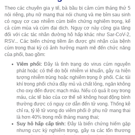
Theo các chuyên gia y tế, bà bầu bị cảm cúm tháng thứ 5
nói riêng, phụ nữ mang thai nói chung và mẹ bỉm sau sinh
có nguy cơ cao nhiễm cúm biến chứng nghiêm trọng, kể
cả cúm mùa và cúm đại dịch. Nguy cơ này cũng gia tăng
đối với các tác nhân đường hô hấp khác như Sar-CoV-2,
RSV... Các biến chứng tiềm ẩn được ghi nhận của bệnh
cúm trong thai kỳ có ảnh hưởng mạnh mẽ đến chức năng
của phổi, bao gồm:
Viêm phổi:
Đây là tình trạng do virus cúm nguyên
phát hoặc có thể do bội nhiễm vi khuẩn, gây ra hiện
tượng nhiễm trùng hoặc nghiêm trọng ở phổi. Các túi
khí trong phổi chứa đầy mủ và chất lỏng, ngăn không
cho oxy đến được mạch máu. Nếu có quá ít oxy trong
máu, các tế bào của cơ thể sẽ không hoạt động bình
thường được có nguy cơ dẫn đến tử vong. Thống kê
chỉ ra, tỷ lệ tử vong do viêm phổi ở phụ nữ mang thai
là hơn 40% trong mỗi tháng mang thai;
Suy hô hấp cấp tính:
Đây là biến chứng hiếm gặp
nhưng cực kỳ nghiêm trọng, gây ra các tổn thương