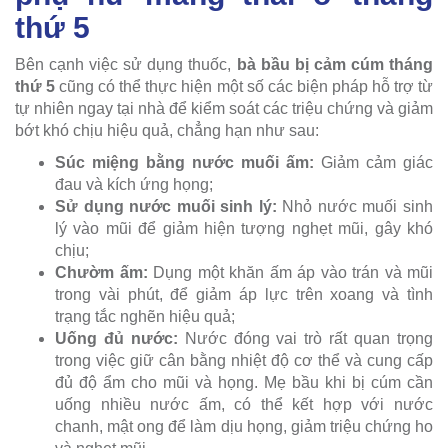
thứ 5
Bên cạnh việc sử dụng thuốc,
bà bầu bị cảm cúm tháng
thứ 5
cũng có thể thực hiện một số các biện pháp hỗ trợ từ
tự nhiên ngay tại nhà để kiểm soát các triệu chứng và giảm
bớt khó chịu hiệu quả, chẳng hạn như sau:
Súc miệng bằng nước muối ấm:
Giảm cảm giác
đau và kích ứng họng;
Sử dụng nước muối sinh lý:
Nhỏ nước muối sinh
lý vào mũi để giảm hiện tượng nghẹt mũi, gây khó
chịu;
Chườm ấm:
Dụng một khăn ấm áp vào trán và mũi
trong vài phút, để giảm áp lực trên xoang và tình
trạng tắc nghẽn hiệu quả;
Uống đủ nước:
Nước đóng vai trò rất quan trọng
trong việc giữ cân bằng nhiệt độ cơ thể và cung cấp
đủ độ ẩm cho mũi và họng. Mẹ bầu khi bị cúm cần
uống nhiều nước ấm, có thể kết hợp với nước
chanh, mật ong để làm dịu họng, giảm triệu chứng ho