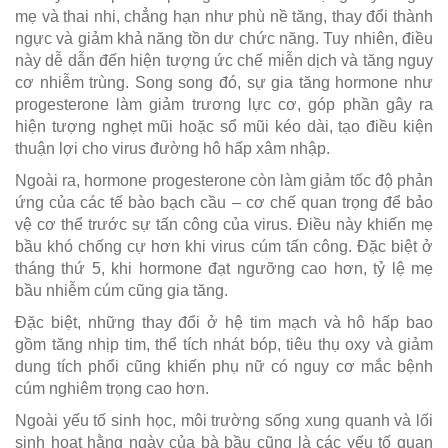
mẹ và thai nhi, chẳng hạn như phù nề tăng, thay đổi thành
ngực và giảm khả năng tồn dư chức năng. Tuy nhiên, điều
này dễ dẫn đến hiện tượng ức chế miễn dịch và tăng nguy
cơ nhiễm trùng. Song song đó, sự gia tăng hormone như
progesterone làm giảm trương lực cơ, góp phần gây ra
hiện tượng nghẹt mũi hoặc sổ mũi kéo dài, tạo điều kiện
thuận lợi cho virus đường hô hấp xâm nhập.
Ngoài ra, hormone progesterone còn làm giảm tốc độ phản
ứng của các tế bào bạch cầu – cơ chế quan trọng để bảo
vệ cơ thể trước sự tấn công của virus. Điều này khiến mẹ
bầu khó chống cự hơn khi virus cúm tấn công. Đặc biệt ở
tháng thứ 5, khi hormone đạt ngưỡng cao hơn, tỷ lệ mẹ
bầu nhiễm cúm cũng gia tăng.
Đặc biệt, những thay đổi ở hệ tim mạch và hô hấp bao
gồm tăng nhịp tim, thể tích nhát bóp, tiêu thụ oxy và giảm
dung tích phổi cũng khiến phụ nữ có nguy cơ mắc bệnh
cúm nghiêm trọng cao hơn.
Ngoài yếu tố sinh học, môi trường sống xung quanh và lối
sinh hoạt hằng ngày của bà bầu cũng là các yếu tố quan