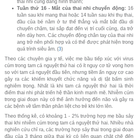
thai nhi cũng đang hình thành;
Tuần thứ 16 - Mắt của thai nhi chuyển động:
16
tuần sau khi mang thai hoặc 14 tuần sau khi thụ thai,
đầu của bé nằm ở tư thế thẳng và mắt bắt đầu di
chuyển chậm, tai sắp đạt đến vị trí cuối cùng, da trở
nên dày hơn. Các chuyển động chân tay của thai nhi
ang trở nên phối hợp và có thể được phát hiện trong
quá trình siêu âm. (
3
)
Theo các chuyên gia y tế, việc mẹ bầu tiếp xúc với virus
cúm trong tam cá nguyệt thứ hai có ít nguy cơ tử vong hơn
so với tam cá nguyệt đầu tiên, nhưng tiềm ẩn nguy cơ cao
gây ra các khiếm khuyết chức năng và dị tật bẩm sinh
nghiêm trọng. Nhất là khi tam cá nguyệt thứ hai là thời
điểm thai nhi phát triển hệ thần kinh mạnh mẽ. Nhiễm cúm
trong giai đoạn này có thể ảnh hưởng đến não và gây ra
các bệnh về tâm thần phân liệt cho trẻ khi lớn lên.
Theo thống kê, có khoảng 1 - 2% trường hợp mẹ bầu sảy
thai khi nhiễm cúm trong tam cá nguyệt thứ hai. Nhiều nhà
nghiên cứu chỉ ra, các trường hợp sảy thai trong giai đoạn
đầu của 3 tháng giữa thai kỳ có liên quan chặt chẽ đến