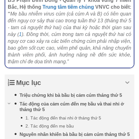
BS Phạm Đình Đông - Quản lý Y khoa vùng 7 miền
Bắc, Hệ thống
Trung tâm tiêm chủng
VNVC cho biết:
“
Mẹ bầu nhiễm virus cúm (cả cúm A và B) có liên quan
đến nguy cơ sảy thai cao trong tuần thứ 13 (tháng thứ 5
- tam cá nguyệt thứ hai) của thai kỳ hoặc thời gian sau
này (
1
). Đồng thời, cúm trong tam cá nguyệt thứ hai có
nguy cơ cao xảy ra các biến chứng cúm phải nhập viện,
bao gồm sốt cực cao, viêm phế quản, khả năng chuyển
thành viêm phổi, ảnh hưởng nặng nề đến sức khỏe,
thậm chí đe dọa tính mạng.”
Mục lục
Triệu chứng khi bà bầu bị cảm cúm tháng thứ 5
Tác động của cảm cúm đến mẹ bầu và thai nhi ở
tháng thứ 5
1. Tác động đến thai nhi ở tháng thứ 5
2. Tác động đến mẹ bầu
Nguyên nhân khiến bà bầu bị cảm cúm tháng thứ 5