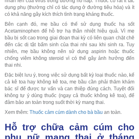
nhân lên của virus trong đường hô hấp. Thuốc có rất ít tác
dụng phụ (thường chỉ có tác dụng ở đường tiêu hóa) và ít
có khả năng gây kích thích tình trạng kháng thuốc.
Bên cạnh đó, mẹ bầu có thể sử dụng thuốc hạ sốt
Acetaminophen để hỗ trợ hạ thân nhiệt hiệu quả. Vì mẹ
bầu bị sốt cao trong giai đoạn thai kỳ có liên quan chặt chẽ
đến các dị tật bẩm sinh của thai nhi sau khi sinh ra. Tuy
nhiên, mẹ bầu không nên sử dụng aspirin hoặc thuốc
chống viêm không steroid vì có thể gây ảnh hưởng đến
thai nhi.
Đặc biệt lưu ý, trong việc sử dụng bất kỳ loại thuốc nào, kể
cả kê toa hay không kê toa, mẹ bầu cần phải thăm khám
bác sĩ để được tư vấn và can thiệp đúng cách. Tuyệt đối
không tự ý dùng thuốc (ngay cả thuốc không kê toa), để
đảm bảo an toàn trong suốt thời kỳ mang thai.
Xem thêm:
Thuốc cảm cúm dành cho bà bầu
an toàn.
Hỗ trợ chữa cảm cúm cho
phụ nữ mang thai ở tháng