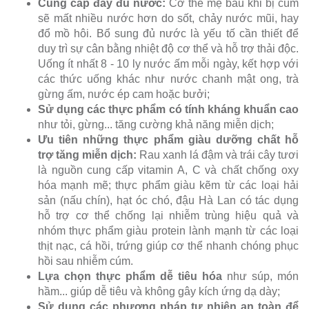
Cung cấp đầy đủ nước:
Cơ thể mẹ bầu khi bị cúm
sẽ mất nhiều nước hơn do sốt, chảy nước mũi, hay
đổ mồ hôi. Bổ sung đủ nước là yếu tố cần thiết để
duy trì sự cân bằng nhiệt độ cơ thể và hỗ trợ thải độc.
Uống ít nhất 8 - 10 ly nước ấm mỗi ngày, kết hợp với
các thức uống khác như nước chanh mật ong, trà
gừng ấm, nước ép cam hoặc bưởi;
Sử dụng các thực phẩm có tính kháng khuẩn cao
như tỏi, gừng... tăng cường khả năng miễn dịch;
Ưu tiên những thực phẩm giàu dưỡng chất hỗ
trợ tăng miễn dịch:
Rau xanh lá đậm và trái cây tươi
là nguồn cung cấp vitamin A, C và chất chống oxy
hóa mạnh mẽ; thực phẩm giàu kẽm từ các loại hải
sản (nấu chín), hạt óc chó, đậu Hà Lan có tác dụng
hỗ trợ cơ thể chống lại nhiễm trùng hiệu quả và
nhóm thực phẩm giàu protein lành mạnh từ các loại
thịt nạc, cá hồi, trứng giúp cơ thể nhanh chóng phục
hồi sau nhiễm cúm.
Lựa chọn thực phẩm dễ tiêu hóa
như súp, món
hầm... giúp dễ tiêu và không gây kích ứng dạ dày;
Sử dụng các phương pháp tự nhiên an toàn để