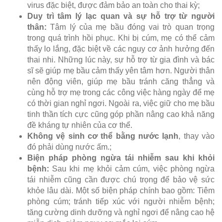
virus đặc biệt, được đảm bảo an toàn cho thai kỳ;
Duy trì tâm lý lạc quan và sự hỗ trợ từ người
thân:
Tâm lý của mẹ bầu đóng vai trò quan trọng
trong quá trình hồi phục. Khi bị cúm, mẹ có thể cảm
thấy lo lắng, đặc biệt về các nguy cơ ảnh hưởng đến
thai nhi. Những lúc này, sự hỗ trợ từ gia đình và bác
sĩ sẽ giúp mẹ bầu cảm thấy yên tâm hơn. Người thân
nên động viên, giúp mẹ bầu tránh căng thẳng và
cùng hỗ trợ mẹ trong các công việc hàng ngày để mẹ
có thời gian nghỉ ngơi. Ngoài ra, việc giữ cho mẹ bầu
tinh thần tích cực cũng góp phần nâng cao khả năng
đề kháng tự nhiên của cơ thể.
Không vệ sinh cơ thể bằng nước lạnh
, thay vào
đó phải dùng nước ấm.;
Biện pháp phòng ngừa tái nhiễm sau khi khỏi
bệnh:
Sau khi mẹ khỏi cảm cúm, việc phòng ngừa
tái nhiễm cũng cần được chú trọng để bảo vệ sức
khỏe lâu dài. Một số biện pháp chính bao gồm: Tiêm
phòng cúm; tránh tiếp xúc với người nhiễm bệnh;
tăng cường dinh dưỡng và nghỉ ngơi để nâng cao hệ