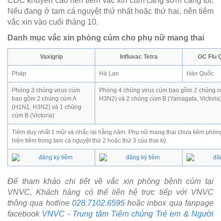
CDC khuyến cáo nên tiêm vắc xin cúm càng sớm càng tốt.
Nếu đang ở tam cá nguyệt thứ nhất hoặc thứ hai, nên tiêm
vắc xin vào cuối tháng 10.
Danh mục vắc xin phòng cúm cho phụ nữ mang thai
Vaxigrip
Influvac Tetra
GC Flu 
Pháp
Hà Lan
Hàn Quốc
Phòng 3 chủng virus cúm
Phòng 4 chủng virus cúm bao gồm 2 chủng c
bao gồm 2 chủng cúm A
H3N2) và 2 chủng cúm B (Yamagata, Victoria
(H1N1, H3N2) và 1 chủng
cúm B (Victoria)
Tiêm duy nhất 1 mũi và nhắc lại hằng năm. Phụ nữ mang thai chưa tiêm phòn
hiện tiêm trong tam cá nguyệt thứ 2 hoặc thứ 3 của thai kỳ.
Để tham khảo chi tiết về vắc xin phòng bệnh cúm tại
VNVC, Khách hàng có thể liên hệ trực tiếp với VNVC
thông qua hotline
028.7102.6595
hoặc inbox qua fanpage
facebook
VNVC - Trung tâm Tiêm chủng Trẻ em & Người