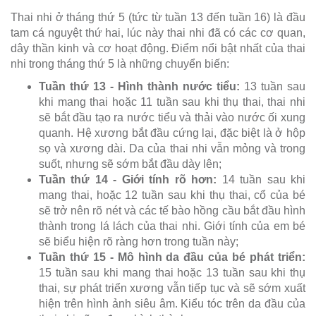
Thai nhi ở tháng thứ 5 (tức từ tuần 13 đến tuần 16) là đầu
tam cá nguyệt thứ hai, lúc này thai nhi đã có các cơ quan,
dây thần kinh và cơ hoạt động. Điểm nổi bật nhất của thai
nhi trong tháng thứ 5 là những chuyển biến:
Tuần thứ 13 - Hình thành nước tiểu:
13 tuần sau
khi mang thai hoặc 11 tuần sau khi thụ thai, thai nhi
sẽ bắt đầu tạo ra nước tiểu và thải vào nước ối xung
quanh. Hệ xương bắt đầu cứng lại, đặc biệt là ở hộp
sọ và xương dài. Da của thai nhi vẫn mỏng và trong
suốt, nhưng sẽ sớm bắt đầu dày lên;
Tuần thứ 14 - Giới tính rõ hơn:
14 tuần sau khi
mang thai, hoặc 12 tuần sau khi thụ thai, cổ của bé
sẽ trở nên rõ nét và các tế bào hồng cầu bắt đầu hình
thành trong lá lách của thai nhi. Giới tính của em bé
sẽ biểu hiện rõ ràng hơn trong tuần này;
Tuần thứ 15 - Mô hình da đầu của bé phát triển:
15 tuần sau khi mang thai hoặc 13 tuần sau khi thụ
thai, sự phát triển xương vẫn tiếp tục và sẽ sớm xuất
hiện trên hình ảnh siêu âm. Kiểu tóc trên da đầu của