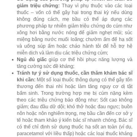
giảm triệu chứng:
Thay vì phụ thuộc vào các loại
thuốc – vốn có thể gây hại trong thai kỳ nếu dùng
không đúng cách, mẹ bầu có thể áp dụng các
phương pháp tự nhiên giảm triệu chứng do cúm như
xông hơi bằng nước nóng để giảm nghẹt mũi; súc
miệng bằng nước muối loãng; chườm ấm để hạ sốt
và uống súp ấm hoặc cháo hành tỏi để hỗ trợ hệ
miễn dịch và làm dịu các triệu chứng cúm;
Ngủ đủ giấc
giúp cơ thể hồi phục năng lượng và
tăng cường sức đề kháng;
Tránh tự ý sử dụng thuốc, cần thăm khám bác sĩ
khi cần:
Một số loại thuốc thông dụng có thể gây tổn
thương đến thai nhi hoặc làm tăng nguy cơ dị tật
bẩm sinh. Trong trường hợp mẹ bị cúm nặng kèm
theo các triệu chứng báo động như: Sốt cao không
giảm; đau đầu dữ dội; khó thở hoặc đau ngực; buồn
nôn hoặc nôn nghiêm trọng, mẹ bầu cần đến cơ sở y
tế hoặc tham khảo ý kiến bác sĩ nhanh chóng. Bác sĩ
có thể chỉ định sử dụng thuốc hạ sốt an toàn (ví dụ,
paracetamol với liều thấp) hoặc các loại thuốc kháng