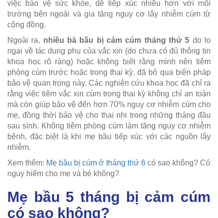
việc bảo vệ sức khỏe, dễ tiếp xúc nhiều hơn với môi
trường bên ngoài và gia tăng nguy cơ lây nhiễm cúm từ
cộng đồng.
Ngoài ra,
nhiều bà bầu bị cảm cúm tháng thứ 5
do lo
ngại về tác dụng phụ của vắc xin (do chưa có đủ thông tin
khoa học rõ ràng) hoặc không biết rằng mình nên tiêm
phòng cúm trước hoặc trong thai kỳ, đã bỏ qua biện pháp
bảo vệ quan trọng này. Các nghiên cứu khoa học đã chỉ ra
rằng việc tiêm vắc xin cúm trong thai kỳ không chỉ an toàn
mà còn giúp bảo vệ đến hơn 70% nguy cơ nhiễm cúm cho
mẹ, đồng thời bảo vệ cho thai nhi trong những tháng đầu
sau sinh. Không tiêm phòng cúm làm tăng nguy cơ nhiễm
bệnh, đặc biệt là khi mẹ bầu tiếp xúc với các nguồn lây
nhiễm.
Xem thêm:
Mẹ bầu bị cúm ở tháng thứ 6
có sao không? Có
nguy hiểm cho mẹ và bé không?
Mẹ bầu 5 tháng bị cảm cúm
có sao không?