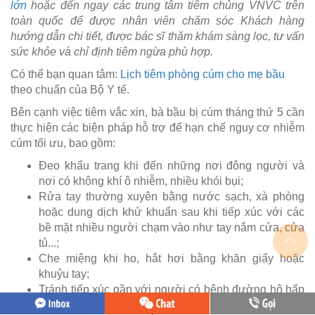
lớn
hoặc đến ngay các trung tâm tiêm chủng VNVC trên
toàn quốc để được nhân viên chăm sóc Khách hàng
hướng dẫn chi tiết, được bác sĩ thăm khám sàng lọc, tư vấn
sức khỏe và chỉ định tiêm ngừa phù hợp.
Có thể bạn quan tâm:
Lịch tiêm phòng cúm cho mẹ bầu
theo chuẩn của Bộ Y tế.
Bên cạnh việc tiêm vắc xin, bà bầu bị cúm tháng thứ 5 cần
thực hiện các biện pháp hỗ trợ để hạn chế nguy cơ nhiễm
cúm tối ưu, bao gồm:
Đeo khẩu trang khi đến những nơi đông người và
nơi có không khí ô nhiễm, nhiều khói bụi;
Rửa tay thường xuyên bằng nước sạch, xà phòng
hoặc dung dịch khử khuẩn sau khi tiếp xúc với các
bề mặt nhiều người chạm vào như tay nắm cửa, cửa
tủ...;
Che miệng khi ho, hắt hơi bằng khăn giấy hoặc
khuỷu tay;
Tránh tiếp xúc gần với người có bệnh đường hô hấp
hoặc người nghi ngờ mắc bệnh;