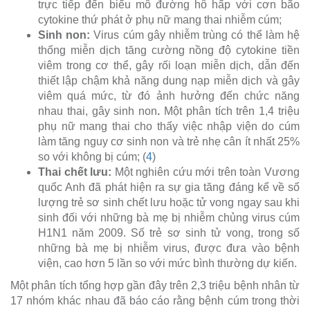
trực tiếp đến biểu mô đường hô hấp với cơn bão
cytokine thứ phát ở phụ nữ mang thai nhiễm cúm;
Sinh non:
Virus cúm gây nhiễm trùng có thể làm hệ
thống miễn dịch tăng cường nồng độ cytokine tiền
viêm trong cơ thể, gây rối loạn miễn dịch, dẫn đến
thiết lập chậm khả năng dung nạp miễn dịch và gây
viêm quá mức, từ đó ảnh hưởng đến chức năng
nhau thai, gây sinh non
.
Một phân tích trên 1,4 triệu
phụ nữ mang thai cho thấy việc nhập viện do cúm
làm tăng nguy cơ sinh non và trẻ nhẹ cân ít nhất 25%
so với không bị cúm; (
4
)
Thai chết lưu:
Một nghiên cứu mới trên toàn Vương
quốc Anh đã phát hiện ra sự gia tăng đáng kể về số
lượng trẻ sơ sinh chết lưu hoặc tử vong ngay sau khi
sinh đối với những bà mẹ bị nhiễm chủng virus cúm
H1N1 năm 2009. Số trẻ sơ sinh tử vong, trong số
những bà mẹ bị nhiễm virus, được đưa vào bệnh
viện, cao hơn 5 lần so với mức bình thường dự kiến.
Một phân tích tổng hợp gần đây trên 2,3 triệu bệnh nhân từ
17 nhóm khác nhau đã báo cáo rằng bệnh cúm trong thời