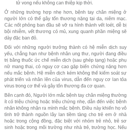
tử vong nếu không can thiệp kịp thời.
Ở những trường hợp nhẹ hơn, bệnh tay chân miệng ở
người lớn có thể gây tổn thương nặng tại da, niêm mạc.
Các nốt phỏng ban đầu sẽ vỡ ra hình thành vết loét, dễ bị
bội nhiễm, vết thương có mủ, xung quanh phần miệng sẽ
dày đặc ban đỏ.
Đối với những người trưởng thành có hệ miễn dịch suy
yếu, chẳng hạn như bệnh nhân ung thư, người đang điều
trị bằng thuốc ức chế miễn dịch (sau ghép tạng) hoặc phụ
nữ mang thai, có nguy cơ cao gặp biến chứng nặng hơn
nếu mắc bệnh. Hệ miễn dịch kém không thể kiểm soát sự
phát triển và nhân lên của virus, dẫn đến nguy cơ lan tỏa
virus trong cơ thể và gây tổn thương đa cơ quan.
Bên cạnh đó, Người lớn mắc bệnh tay chân miệng thường
ít có triệu chứng hoặc triệu chứng nhẹ, dẫn đến việc bệnh
nhân không nhận ra mình mắc bệnh. Điều này khiến họ vô
tình trở thành nguồn lây lan tiềm tàng cho trẻ em ở nhà
hoặc trong cộng đồng, đặc biệt với nhóm trẻ nhỏ, trẻ sơ
sinh hoặc trong môi trường như nhà trẻ, trường học. Nếu