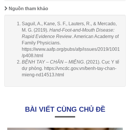
Nguồn tham khảo
Saguil, A., Kane, S. F., Lauters, R., & Mercado,
M. G. (2019).
Hand-Foot-and-Mouth Disease:
Rapid Evidence Review
. American Academy of
Family Physicians.
https://www.aafp.org/pubs/afp/issues/2019/1001
/p408.html
BỆNH TAY – CHÂN – MIỆNG
. (2021). Cục Y tế
dự phòng. https://vncdc.gov.vn/benh-tay-chan-
mieng-nd14513.html
BÀI VIẾT CÙNG CHỦ ĐỀ