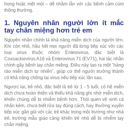
họng hoặc mệt mỏi – dễ nhầm lẫn với các bệnh cảm cúm
thông thường.
1. Nguyên nhân người lớn ít mắc
tay chân miệng hơn trẻ em
Nguyên nhân chính là khả năng miễn dịch của người lớn.
Khi còn nhỏ, hầu hết mọi người đã từng tiếp xúc với các
loại virus thuộc nhóm Enterovirus, đặc biệt là
Coxsackievirus A16 và Enterovirus 71 (EV71), hai tác nhân
chính gây bệnh tay chân miệng. Điều này tạo ra một "hàng
rào miễn dịch tự nhiên", giúp cơ thể người trưởng thành
có khả năng chống lại virus nếu tiếp xúc lần sau.
Ngược lại, trẻ nhỏ, đặc biệt là trẻ từ 1 - 5 tuổi, có hệ miễn
dịch chưa hoàn thiện và thiếu khả năng ghi nhớ miễn dịch,
khiến chúng dễ bị nhiễm bệnh hơn. Thói quen vệ sinh cá
nhân kém, chưa biết rửa tay đúng cách, hay thường xuyên
tiếp xúc gần gũi với các trẻ khác trong môi trường như nhà
trẻ, trường mẫu giáo càng khiến trẻ nhỏ dễ bị nhiễm tay
chân miệng.