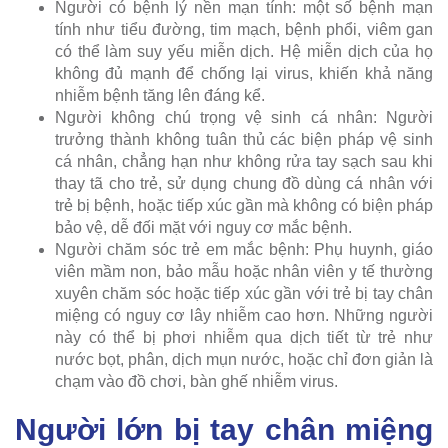
Người có bệnh lý nền mạn tính: một số bệnh mạn
tính như tiểu đường, tim mạch, bệnh phổi, viêm gan
có thể làm suy yếu miễn dịch. Hệ miễn dịch của họ
không đủ mạnh để chống lại virus, khiến khả năng
nhiễm bệnh tăng lên đáng kể.
Người không chú trọng vệ sinh cá nhân: Người
trưởng thành không tuân thủ các biện pháp vệ sinh
cá nhân, chẳng hạn như không rửa tay sạch sau khi
thay tã cho trẻ, sử dụng chung đồ dùng cá nhân với
trẻ bị bệnh, hoặc tiếp xúc gần mà không có biện pháp
bảo vệ, dễ đối mặt với nguy cơ mắc bệnh.
Người chăm sóc trẻ em mắc bệnh: Phụ huynh, giáo
viên mầm non, bảo mẫu hoặc nhân viên y tế thường
xuyên chăm sóc hoặc tiếp xúc gần với trẻ bị tay chân
miệng có nguy cơ lây nhiễm cao hơn. Những người
này có thể bị phơi nhiễm qua dịch tiết từ trẻ như
nước bọt, phân, dịch mụn nước, hoặc chỉ đơn giản là
chạm vào đồ chơi, bàn ghế nhiễm virus.
Người lớn bị tay chân miệng