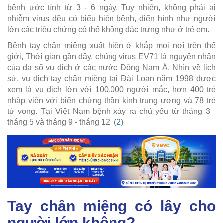
bệnh ước tính từ 3 - 6 ngày. Tuy nhiên, không phải ai
nhiễm virus đều có biểu hiện bệnh, điển hình như người
lớn các triệu chứng có thể không đặc trưng như ở trẻ em.
Bệnh tay chân miệng xuất hiện ở khắp mọi nơi trên thế
giới, Thời gian gần đây, chủng virus EV71 là nguyên nhân
của đa số vụ dịch ở các nước Đông Nam Á. Nhìn về lịch
sử, vụ dịch tay chân miệng tại Đài Loan năm 1998 được
xem là vụ dịch lớn với 100.000 người mắc, hơn 400 trẻ
nhập viện với biến chứng thần kinh trung ương và 78 trẻ
tử vong. Tại Việt Nam bệnh xảy ra chủ yếu từ tháng 3 -
tháng 5 và tháng 9 - tháng 12. (
2
)
Tay chân miệng có lây cho
người lớn không?