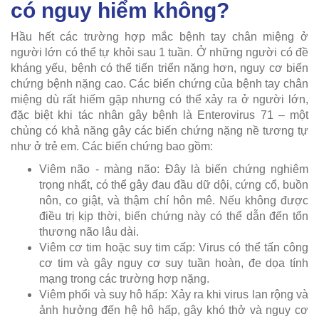
có nguy hiểm không?
Hầu hết các trường hợp mắc bệnh tay chân miệng ở
người lớn có thể tự khỏi sau 1 tuần. Ở những người có đề
kháng yếu, bệnh có thể tiến triển nặng hơn, nguy cơ biến
chứng bệnh nặng cao. Các biến chứng của bệnh tay chân
miệng dù rất hiếm gặp nhưng có thể xảy ra ở người lớn,
đặc biệt khi tác nhân gây bệnh là Enterovirus 71 – một
chủng có khả năng gây các biến chứng nặng nề tương tự
như ở trẻ em. Các biến chứng bao gồm:
Viêm não - màng não: Đây là biến chứng nghiêm
trọng nhất, có thể gây đau đầu dữ dội, cứng cổ, buồn
nôn, co giật, và thậm chí hôn mê. Nếu không được
điều trị kịp thời, biến chứng này có thể dẫn đến tổn
thương não lâu dài.
Viêm cơ tim hoặc suy tim cấp: Virus có thể tấn công
cơ tim và gây nguy cơ suy tuần hoàn, đe dọa tính
mạng trong các trường hợp nặng.
Viêm phổi và suy hô hấp: Xảy ra khi virus lan rộng và
ảnh hưởng đến hệ hô hấp, gây khó thở và nguy cơ