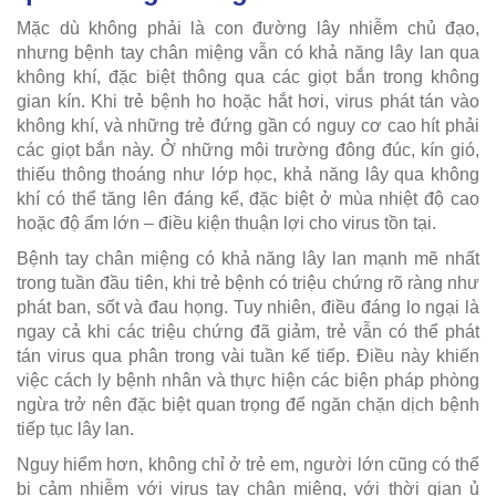
Mặc dù không phải là con đường lây nhiễm chủ đạo,
nhưng bệnh tay chân miệng vẫn có khả năng lây lan qua
không khí, đặc biệt thông qua các giọt bắn trong không
gian kín. Khi trẻ bệnh ho hoặc hắt hơi, virus phát tán vào
không khí, và những trẻ đứng gần có nguy cơ cao hít phải
các giọt bắn này. Ở những môi trường đông đúc, kín gió,
thiếu thông thoáng như lớp học, khả năng lây qua không
khí có thể tăng lên đáng kể, đặc biệt ở mùa nhiệt độ cao
hoặc độ ẩm lớn – điều kiện thuận lợi cho virus tồn tại.
Bệnh tay chân miệng có khả năng lây lan mạnh mẽ nhất
trong tuần đầu tiên, khi trẻ bệnh có triệu chứng rõ ràng như
phát ban, sốt và đau họng. Tuy nhiên, điều đáng lo ngại là
ngay cả khi các triệu chứng đã giảm, trẻ vẫn có thể phát
tán virus qua phân trong vài tuần kế tiếp. Điều này khiến
việc cách ly bệnh nhân và thực hiện các biện pháp phòng
ngừa trở nên đặc biệt quan trọng để ngăn chặn dịch bệnh
tiếp tục lây lan.
Nguy hiểm hơn, không chỉ ở trẻ em, người lớn cũng có thể
bị cảm nhiễm với virus tay chân miệng, với thời gian ủ