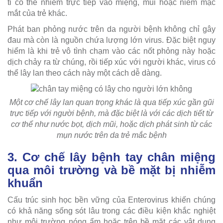
ti có thể nhiễm trực tiếp vào miệng, mũi hoặc niêm mạc
mắt của trẻ khác.
Phát ban phỏng nước trên da người bệnh không chỉ gây
đau mà còn là nguồn chứa lượng lớn virus. Đặc biệt nguy
hiểm là khi trẻ vô tình chạm vào các nốt phỏng này hoặc
dịch chảy ra từ chúng, rồi tiếp xúc với người khác, virus có
thể lây lan theo cách này một cách dễ dàng.
Một cơ chế lây lan quan trọng khác là qua tiếp xúc gần gũi
trực tiếp với người bệnh, mà đặc biệt là với các dịch tiết từ
cơ thể như nước bọt, dịch mũi, hoặc dịch phát sinh từ các
mụn nước trên da trẻ mắc bệnh
3. Cơ chế lây bệnh tay chân miệng
qua môi trường và bề mặt bị nhiễm
khuẩn
Cấu trúc sinh học bền vững của Enterovirus khiến chúng
có khả năng sống sót lâu trong các điều kiện khắc nghiệt
như môi trường nóng ẩm hoặc trên bề mặt các vật dụng