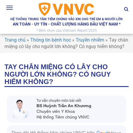
Toggle
navigation
HỆ THỐNG TRUNG TÂM TIÊM CHỦNG VẮC XIN CHO TRẺ EM & NGƯỜI LỚN
AN TOÀN - UY TÍN - CHẤT LƯỢNG HÀNG ĐẦU VIỆT NAM *
* Bình chọn của Vietnam Report 2025
Trang chủ
»
Thông tin bệnh học
»
Truyền nhiễm
»
Tay chân
miệng có lây cho người lớn không? Có nguy hiểm không?
TAY CHÂN MIỆNG CÓ LÂY CHO
NGƯỜI LỚN KHÔNG? CÓ NGUY
HIỂM KHÔNG?
Tư vấn chuyên môn bài viết
BS Huỳnh Trần An Khương
Chuyên viên Y Khoa
Hệ thống Tiêm chủng VNVC