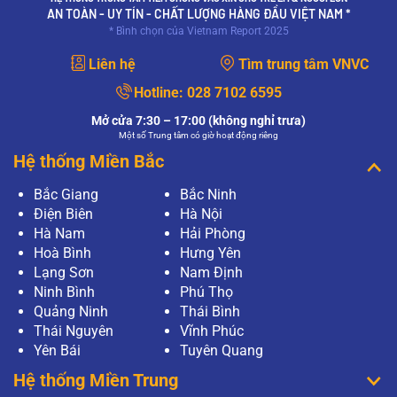
AN TOÀN - UY TÍN - CHẤT LƯỢNG HÀNG ĐẦU VIỆT NAM *
* Bình chọn của Vietnam Report 2025
Liên hệ
Tìm trung tâm VNVC
Hotline:
028 7102 6595
Mở cửa 7:30 – 17:00 (không nghỉ trưa)
Một số Trung tâm có giờ hoạt động riêng
Hệ thống Miền Bắc
Bắc Giang
Bắc Ninh
Điện Biên
Hà Nội
Hà Nam
Hải Phòng
Hoà Bình
Hưng Yên
Lạng Sơn
Nam Định
Ninh Bình
Phú Thọ
Quảng Ninh
Thái Bình
Thái Nguyên
Vĩnh Phúc
Yên Bái
Tuyên Quang
Hệ thống Miền Trung