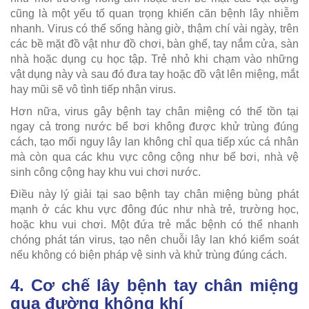
cũng là một yếu tố quan trọng khiến căn bệnh lây nhiễm
nhanh. Virus có thể sống hàng giờ, thậm chí vài ngày, trên
các bề mặt đồ vật như đồ chơi, bàn ghế, tay nắm cửa, sàn
nhà hoặc dụng cụ học tập. Trẻ nhỏ khi chạm vào những
vật dụng này và sau đó đưa tay hoặc đồ vật lên miệng, mắt
hay mũi sẽ vô tình tiếp nhận virus.
Hơn nữa, virus gây bệnh tay chân miệng có thể tồn tại
ngay cả trong nước bể bơi không được khử trùng đúng
cách, tạo mối nguy lây lan không chỉ qua tiếp xúc cá nhân
mà còn qua các khu vực công cộng như bể bơi, nhà vệ
sinh công cộng hay khu vui chơi nước.
Điều này lý giải tại sao bệnh tay chân miệng bùng phát
mạnh ở các khu vực đông đúc như nhà trẻ, trường học,
hoặc khu vui chơi. Một đứa trẻ mắc bệnh có thể nhanh
chóng phát tán virus, tạo nên chuỗi lây lan khó kiểm soát
nếu không có biện pháp vệ sinh và khử trùng đúng cách.
4. Cơ chế lây bệnh tay chân miệng
qua đường không khí