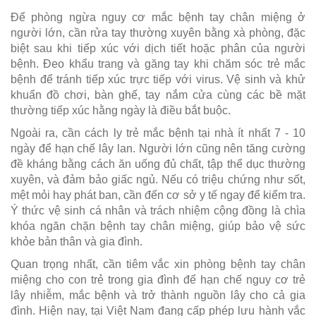
Để phòng ngừa nguy cơ mắc bệnh tay chân miệng ở
người lớn, cần rửa tay thường xuyên bằng xà phòng, đặc
biệt sau khi tiếp xúc với dịch tiết hoặc phân của người
bệnh. Đeo khẩu trang và găng tay khi chăm sóc trẻ mắc
bệnh để tránh tiếp xúc trực tiếp với virus. Vệ sinh và khử
khuẩn đồ chơi, bàn ghế, tay nắm cửa cùng các bề mặt
thường tiếp xúc hằng ngày là điều bắt buộc.
Ngoài ra, cần cách ly trẻ mắc bệnh tại nhà ít nhất 7 - 10
ngày để hạn chế lây lan. Người lớn cũng nên tăng cường
đề kháng bằng cách ăn uống đủ chất, tập thể dục thường
xuyên, và đảm bảo giấc ngủ. Nếu có triệu chứng như sốt,
mệt mỏi hay phát ban, cần đến cơ sở y tế ngay để kiểm tra.
Ý thức vệ sinh cá nhân và trách nhiệm cộng đồng là chìa
khóa ngăn chặn bệnh tay chân miệng, giúp bảo vệ sức
khỏe bản thân và gia đình.
Quan trọng nhất, cần tiêm vắc xin phòng bệnh tay chân
miệng cho con trẻ trong gia đình để hạn chế nguy cơ trẻ
lây nhiễm, mắc bệnh và trở thành nguồn lây cho cả gia
đình. Hiện nay, tại Việt Nam đang cấp phép lưu hành vắc