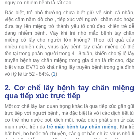
nguy cơ nhiễm bệnh là rất cao.
Đặc biệt, trẻ nhỏ thường chưa biết giữ vệ sinh cá nhân,
việc cầm nắm đồ chơi, tiếp xúc với người chăm sóc hoặc
đưa tay lên miệng trở thành yếu tố chủ đạo khiến trẻ dễ
dàng nhiễm bệnh.
Vậy khi trẻ nhỏ mắc bệnh tay chân
miệng có lây cho người lớn không?
Theo kết quả của
nhiều nghiên cứu, virus gây bệnh tay chân miệng có thể
tồn tại trong phân người trong 4 - 8 tuần, khiến cho tỷ lệ lây
truyền bệnh tay chân miệng trong gia đình là rất cao, đặc
biệt virus EV71 có khả năng lây truyền bệnh trong gia đình
với tỷ lệ từ 52 - 84%. (
1
)
2. Cơ chế lây bệnh tay chân miệng
qua tiếp xúc trực tiếp
Một cơ chế lây lan quan trọng khác là qua tiếp xúc gần gũi
trực tiếp với người bệnh, mà đặc biệt là với các dịch tiết từ
cơ thể như nước bọt, dịch mũi, hoặc dịch phát sinh từ các
mụn nước trên da
trẻ mắc bệnh tay chân miệng
. Khi trẻ
hắt hơi, ho hoặc trò chuyện, các giọt bắn chứa virus nhỏ li