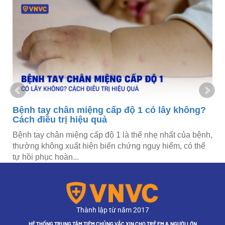
Bệnh tay chân miệng cấp độ 1 có lây không?
Cách điều trị hiệu quả
Bệnh tay chân miệng cấp độ 1 là thể nhẹ nhất của bệnh,
thường không xuất hiện biến chứng nguy hiểm, có thể
tự hồi phục hoàn...
Thành lập từ năm 2017
HỆ THỐNG TRUNG TÂM TIÊM CHỦNG VẮC XIN CHO TRẺ EM & NGƯỜI LỚN