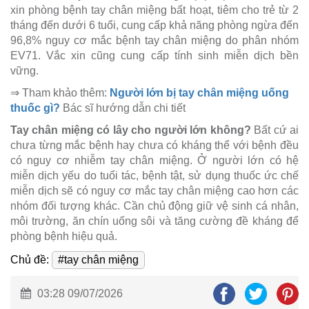
xin phòng bệnh tay chân miệng bất hoạt, tiêm cho trẻ từ 2
tháng đến dưới 6 tuổi, cung cấp khả năng phòng ngừa đến
96,8% nguy cơ mắc bệnh tay chân miệng do phân nhóm
EV71. Vắc xin cũng cung cấp tính sinh miễn dịch bền
vững.
⇒ Tham khảo thêm:
Người lớn bị tay chân miệng uống
thuốc gì?
Bác sĩ hướng dẫn chi tiết
Tay chân miệng có lây cho người lớn không?
Bất cứ ai
chưa từng mắc bệnh hay chưa có kháng thể với bệnh đều
có nguy cơ nhiễm tay chân miệng. Ở người lớn có hệ
miễn dịch yếu do tuổi tác, bệnh tật, sử dụng thuốc ức chế
miễn dịch sẽ có nguy cơ mắc tay chân miệng cao hơn các
nhóm đối tượng khác. Cần chủ động giữ vệ sinh cá nhân,
môi trường, ăn chín uống sôi và tăng cường đề kháng để
phòng bệnh hiệu quả.
Chủ đề:
#tay chân miệng
03:28 09/07/2026