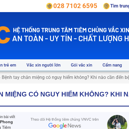
028 7102 6595
Tìm tru
HỆ THỐNG TRUNG TÂM TIÊM CHỦNG VẮC XIN
AN TOÀN - UY TÍN - CHẤT LƯỢNG 
in trẻ em
Vắc xin người lớn
Gói vắc xin
Cẩm nang
»
Bệnh tay chân miệng có nguy hiểm không? Khi nào cần đến b
N MIỆNG CÓ NGUY HIỂM KHÔNG? KHI 
 bài viết
 Phong
g Tiêm