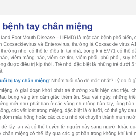
ề bệnh tay chân miệng
Hand Foot Mouth Disease – HFMD) là một căn bệnh phổ biến, đặc
m Coxsackievirus và Enterovirus, thường là Coxsackie virus A
hường nhẹ, có thể tự điều trị tại nhà, trong khi EV71 có thể 
ão, viêm màng não, viêm cơ tim, viêm phổi, phù phổi, suy h
g được điều trị kịp thời. Trẻ nhỏ, đặc biệt là những trẻ dưới 5 
t.
uổi bị tay chân miệng
: Nhóm tuổi nào dễ mắc nhất? Lý do là g
iệng, ở giai đoạn khởi phát trẻ thường xuất hiện các triệu 
đau bụng và giảm cảm giác thèm ăn. Sau vài ngày, những tri
chứng mới như phát ban ở các vùng như lòng bàn tay, lòng bàn c
ng, các vết loét trong miệng, đặc biệt là ở lưỡi, có thể gây đa
g đốm màu hồng hoặc các cục u nhỏ rồi chuyển thành mụn nướ
 dễ lây lan và có thể truyền từ người này sang người khác 
y chân miệng có thể lây qua các giọt bắn trong không khí khi