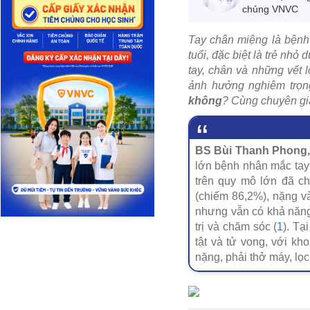
chủng VNVC
Tay chân miệng là bệnh 
tuổi, đặc biệt là trẻ nhỏ
tay, chân và những vết 
ảnh hưởng nghiêm trọng
không
? Cùng chuyên gia
BS Bùi Thanh Phong, 
lớn bệnh nhân mắc tay 
trên quy mô lớn đã ch
(chiếm 86,2%), nặng và
nhưng vẫn có khả năng
trị và chăm sóc (
1
). Tạ
tật và tử vong, với k
nặng, phải thở máy, lọ