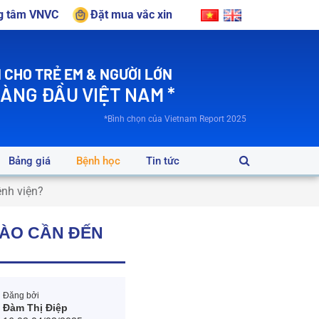
ng tâm VNVC
Đặt mua vắc xin
 CHO TRẺ EM & NGƯỜI LỚN
HÀNG ĐẦU VIỆT NAM *
*Bình chọn của Vietnam Report 2025
Bảng giá
Bệnh học
Tin tức
ệnh viện?
NÀO CẦN ĐẾN
Đăng bởi
Đàm Thị Điệp