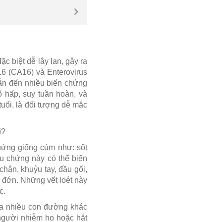
 biệt dễ lây lan, gây ra
16 (CA16) và Enterovirus
dẫn đến nhiều biến chứng
ô hấp, suy tuần hoàn, và
tuổi, là đối tượng dễ mắc
ì?
chứng giống cúm như: sốt
ệu chứng này có thể biến
hân, khuỷu tay, đầu gối,
u đớn. Những vết loét này
c.
qua nhiều con đường khác
 người nhiễm ho hoặc hắt