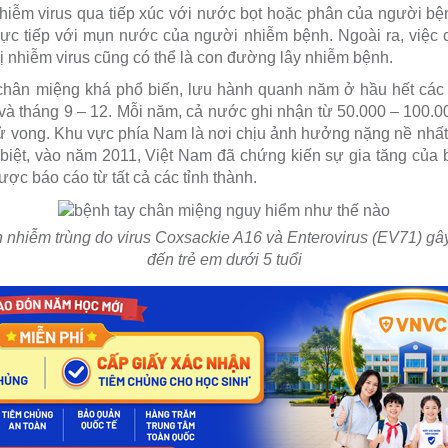
 nhiễm virus qua tiếp xúc với nước bọt hoặc phân của người b
trực tiếp với mụn nước của người nhiễm bệnh. Ngoài ra, việc
ị nhiễm virus cũng có thể là con đường lây nhiễm bệnh.
chân miệng khá phổ biến, lưu hành quanh năm ở hầu hết các t
 và tháng 9 – 12. Mỗi năm, cả nước ghi nhận từ 50.000 – 100.0
tử vong. Khu vực phía Nam là nơi chịu ảnh hưởng nặng nề nhấ
biệt, vào năm 2011, Việt Nam đã chứng kiến sự gia tăng của
ợc báo cáo từ tất cả các tỉnh thành.
 nhiễm trùng do virus Coxsackie A16 và Enterovirus (EV71) gâ
đến trẻ em dưới 5 tuổi