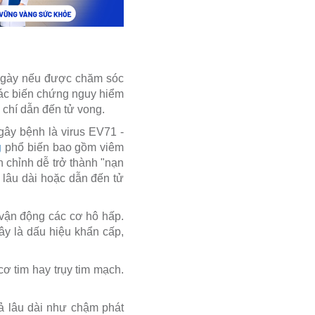
 ngày nếu được chăm sóc
 các biến chứng nguy hiểm
 chí dẫn đến tử vong.
gây bệnh là virus EV71 -
g
phổ biến bao gồm viêm
 chỉnh dễ trở thành "nạn
g lâu dài hoặc dẫn đến tử
 vận động các cơ hô hấp.
ây là dấu hiệu khẩn cấp,
ơ tim hay trụy tim mạch.
ả lâu dài như chậm phát