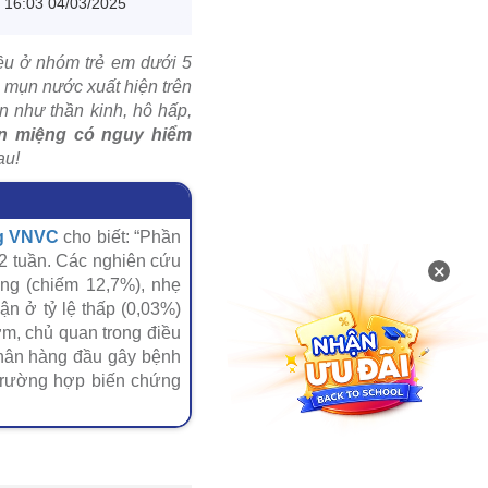
16:03 04/03/2025
đều ở nhóm trẻ em dưới 5
ng mụn nước xuất hiện trên
n như thần kinh, hô hấp,
n miệng có nguy hiểm
au!
g VNVC
cho biết: “Phần
 2 tuần. Các nghiên cứu
×
ứng (chiếm 12,7%), nhẹ
ận ở tỷ lệ thấp (0,03%)
m, chủ quan trong điều
nhân hàng đầu gây bệnh
 trường hợp biến chứng