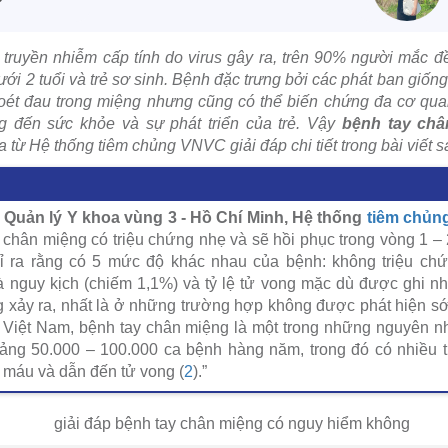
truyền nhiễm cấp tính do virus gây ra, trên 90% người mắc 
 dưới 2 tuổi và trẻ sơ sinh. Bệnh đặc trưng bởi các phát ban giố
loét đau trong miệng nhưng cũng có thể biến chứng đa cơ qua
 đến sức khỏe và sự phát triển của trẻ. Vậy
bệnh tay châ
 từ Hệ thống tiêm chủng VNVC giải đáp chi tiết trong bài viết s
Quản lý Y khoa vùng 3 - Hồ Chí Minh, Hệ thống
tiêm chủn
chân miệng có triệu chứng nhẹ và sẽ hồi phục trong vòng 1 –
ỉ ra rằng có 5 mức độ khác nhau của bệnh: không triệu ch
 nguy kịch (chiếm 1,1%) và tỷ lệ tử vong mặc dù được ghi nh
 xảy ra, nhất là ở những trường hợp không được phát hiện sớ
i Việt Nam, bệnh tay chân miệng là một trong những nguyên 
hoảng 50.000 – 100.000 ca bệnh hàng năm, trong đó có nhiều
c máu và dẫn đến tử vong (
2
).”