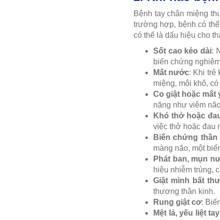
Bệnh tay chân miệng thư
trường hợp, bệnh có thể
có thể là dấu hiệu cho t
Sốt cao kéo dài
: 
biến chứng nghiêm
Mất nước
: Khi tr
miệng, môi khô, có
Co giật hoặc mất 
nặng như viêm não
Khó thở hoặc đa
việc thở hoặc đau 
Biến chứng thần 
màng não, một biế
Phát ban, mụn n
hiệu nhiễm trùng, 
Giật mình bất th
thương thần kinh.
Rung giật cơ
: Biế
Mệt lả, yếu liệt ta