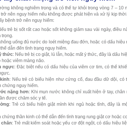
ờng không nghiêm trọng và có thể tự khỏi trong vòng 7 – 10 
 trở nên nguy hiểm nếu không được phát hiện và xử lý kịp thời
hấy bệnh trở nên nguy hiểm:
Nếu trẻ bị sốt rất cao hoặc sốt không giảm sau vài ngày, điều n
 trọng.
ẻ không uống đủ nước do loét miệng đau đớn, hoặc có dấu hiệu 
 thể dẫn đến tình trạng nguy hiểm.
ý thức
: Nếu trẻ bị co giật, lú lẫn, hoặc mất ý thức, đây là dấu
 hoặc viêm màng não.
u ngực
: Đặc biệt nếu có dấu hiệu của viêm cơ tim, có thể khi
ngực.
kinh
: Nếu trẻ có biểu hiện như cứng cổ, đau đầu dữ dội, có 
n chứng nguy hiểm.
ước nặng hơn
: Khi mụn nước không chỉ xuất hiện ở tay, chân
cần được chăm sóc y tế.
ường
: Trẻ có biểu hiện giật mình khi ngủ hoặc tỉnh, đây là 
n chứng thần kinh có thể dẫn đến tình trạng rung giật cơ hoặc c
y chân
: Trẻ mất kiểm soát hoặc yếu cơ đột ngột, có dấu hiệu liệ