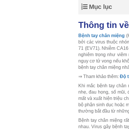
Mục lục
Thông tin v
Bệnh tay chân miệng
(
bởi các virus thuộc nhó
71 (EV71). Nhiễm CA16 t
nghiêm trọng như viêm n
nguy cơ tử vong nếu khôn
bệnh tay chân miệng nhấ
⇒ Tham khảo thêm:
Độ t
Khi mắc bệnh tay chân m
nhẹ, đau họng, sổ mũi, 
mất và xuất hiện triệu 
bộ phận sinh dục hoặc mô
thường bắt đầu từ nhữn
Bệnh tay chân miệng rất
nhau. Virus gây bệnh ta