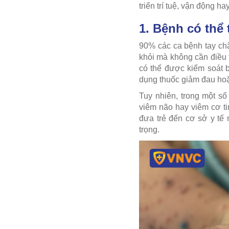
triển trí tuệ, vận động h
1. Bệnh có thể
90% các ca bệnh tay châ
khỏi mà không cần điều 
có thể được kiểm soát 
dụng thuốc giảm đau hoặc
Tuy nhiên, trong một s
viêm não hay viêm cơ ti
đưa trẻ đến cơ sở y tế 
trọng.