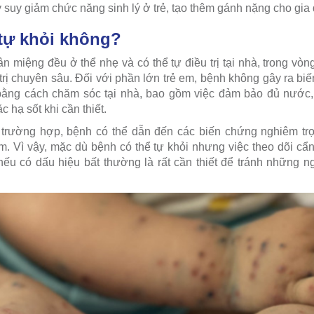
ay suy giảm chức năng sinh lý ở trẻ, tạo thêm gánh nặng cho gia 
 tự khỏi không?
n miệng đều ở thể nhẹ và có thể tự điều trị tại nhà, trong vòn
trị chuyên sâu. Đối với phần lớn trẻ em, bệnh không gây ra bi
bằng cách chăm sóc tại nhà, bao gồm việc đảm bảo đủ nước, 
 hạ sốt khi cần thiết.
ố trường hợp, bệnh có thể dẫn đến các biến chứng nghiêm t
m. Vì vậy, mặc dù bệnh có thể tự khỏi nhưng việc theo dõi cẩn
nếu có dấu hiệu bất thường là rất cần thiết để tránh những