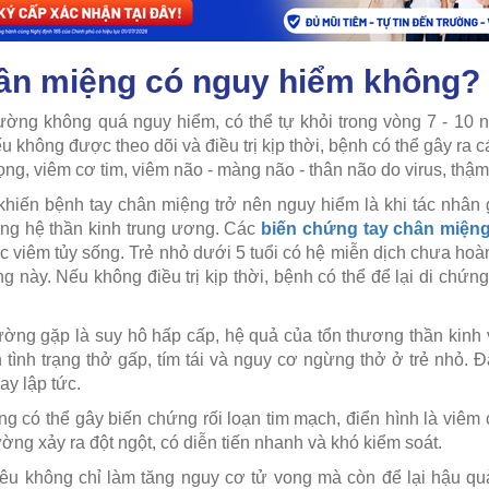
ân miệng có nguy hiểm không?
ường không quá nguy hiểm, có thể tự khỏi trong vòng 7 - 10
u không được theo dõi và điều trị kịp thời, bệnh có thể gây ra
g, viêm cơ tim, viêm não - màng não - thân não do virus, thậm
khiến bệnh tay chân miệng trở nên nguy hiểm là khi tác nhân 
ông hệ thần kinh trung ương. Các
biến chứng tay chân miện
 viêm tủy sống. Trẻ nhỏ dưới 5 tuổi có hệ miễn dịch chưa hoàn
 này. Nếu không điều trị kịp thời, bệnh có thể để lại di chứn
ờng gặp là suy hô hấp cấp, hệ quả của tổn thương thần kinh
 tình trạng thở gấp, tím tái và nguy cơ ngừng thở ở trẻ nhỏ. Đ
ay lập tức.
g có thể gây biến chứng rối loạn tim mạch, điển hình là viêm c
ờng xảy ra đột ngột, có diễn tiến nhanh và khó kiểm soát.
u không chỉ làm tăng nguy cơ tử vong mà còn để lại hậu qu