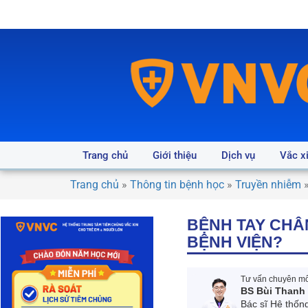
Trang chủ
Giới thiệu
Dịch vụ
Vắc x
Trang chủ
»
Thông tin bệnh học
»
Truyền nhiễm
BỆNH TAY CHÂ
BỆNH VIỆN?
Tư vấn chuyên môn
BS Bùi Thanh
Bác sĩ Hệ thốn