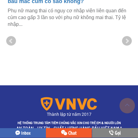
bầu mắc cúm có sao không?
Phụ nữ mang thai có nguy cơ nhập viện liên quan đến
y
cúm cao gấp 3 lần so với phụ nữ không mai thai. Tỷ lệ
nhập...
Thành lập từ năm 2017
HỆ THỐNG TRUNG TÂM TIÊM CHỦNG VẮC XIN CHO TRẺ EM & NGƯỜI LỚN
AN TOÀN - UY TÍN - CHẤT LƯỢNG HÀNG ĐẦU VIỆT NAM *
* Bình chọn của Vietnam Report 2025