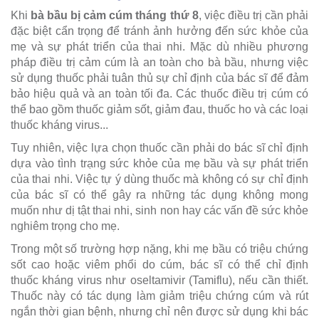
Khi
bà bầu bị cảm cúm tháng thứ 8
, việc điều trị cần phải
đặc biệt cẩn trọng để tránh ảnh hưởng đến sức khỏe của
mẹ và sự phát triển của thai nhi. Mặc dù nhiều phương
pháp điều trị cảm cúm là an toàn cho bà bầu, nhưng việc
sử dụng thuốc phải tuân thủ sự chỉ định của bác sĩ để đảm
bảo hiệu quả và an toàn tối đa. Các thuốc điều trị cúm có
thể bao gồm thuốc giảm sốt, giảm đau, thuốc ho và các loại
thuốc kháng virus...
Tuy nhiên, việc lựa chọn thuốc cần phải do bác sĩ chỉ định
dựa vào tình trạng sức khỏe của mẹ bầu và sự phát triển
của thai nhi. Việc tự ý dùng thuốc mà không có sự chỉ định
của bác sĩ có thể gây ra những tác dụng không mong
muốn như dị tật thai nhi, sinh non hay các vấn đề sức khỏe
nghiêm trọng cho mẹ.
Trong một số trường hợp nặng, khi mẹ bầu có triệu chứng
sốt cao hoặc viêm phổi do cúm, bác sĩ có thể chỉ định
thuốc kháng virus như oseltamivir (Tamiflu), nếu cần thiết.
Thuốc này có tác dụng làm giảm triệu chứng cúm và rút
ngắn thời gian bệnh, nhưng chỉ nên được sử dụng khi bác