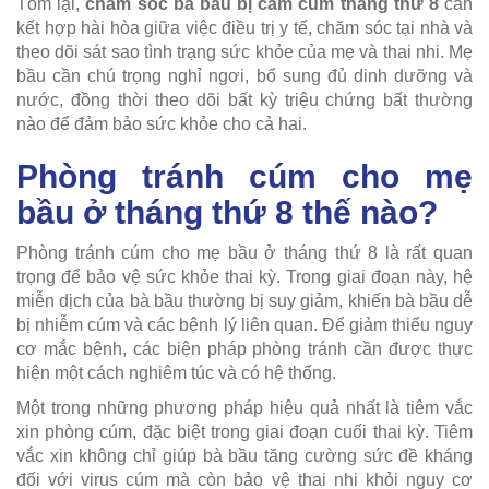
Tóm lại,
chăm sóc bà bầu bị cảm cúm tháng thứ 8
cần
kết hợp hài hòa giữa việc điều trị y tế, chăm sóc tại nhà và
theo dõi sát sao tình trạng sức khỏe của mẹ và thai nhi. Mẹ
bầu cần chú trọng nghỉ ngơi, bổ sung đủ dinh dưỡng và
nước, đồng thời theo dõi bất kỳ triệu chứng bất thường
nào để đảm bảo sức khỏe cho cả hai.
Phòng tránh cúm cho mẹ
bầu ở tháng thứ 8 thế nào?
Phòng tránh cúm cho mẹ bầu ở tháng thứ 8 là rất quan
trọng để bảo vệ sức khỏe thai kỳ. Trong giai đoạn này, hệ
miễn dịch của bà bầu thường bị suy giảm, khiến bà bầu dễ
bị nhiễm cúm và các bệnh lý liên quan. Để giảm thiểu nguy
cơ mắc bệnh, các biện pháp phòng tránh cần được thực
hiện một cách nghiêm túc và có hệ thống.
Một trong những phương pháp hiệu quả nhất là tiêm vắc
xin phòng cúm, đặc biệt trong giai đoạn cuối thai kỳ. Tiêm
vắc xin không chỉ giúp bà bầu tăng cường sức đề kháng
đối với virus cúm mà còn bảo vệ thai nhi khỏi nguy cơ