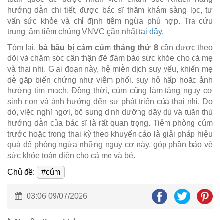
hướng dẫn chi tiết, được bác sĩ thăm khám sàng lọc, tư
vấn sức khỏe và chỉ định tiêm ngừa phù hợp. Tra cứu
trung tâm tiêm chủng VNVC gần nhất
tại đây
.
Tóm lại,
bà bầu bị cảm cúm tháng thứ 8
cần được theo
dõi và chăm sóc cẩn thận để đảm bảo sức khỏe cho cả mẹ
và thai nhi. Giai đoạn này, hệ miễn dịch suy yếu, khiến mẹ
dễ gặp biến chứng như viêm phổi, suy hô hấp hoặc ảnh
hưởng tim mạch. Đồng thời, cúm cũng làm tăng nguy cơ
sinh non và ảnh hưởng đến sự phát triển của thai nhi. Do
đó, việc nghỉ ngơi, bổ sung dinh dưỡng đầy đủ và tuân thủ
hướng dẫn của bác sĩ là rất quan trọng. Tiêm phòng cúm
trước hoặc trong thai kỳ theo khuyến cáo là giải pháp hiệu
quả để phòng ngừa những nguy cơ này, góp phần bảo vệ
sức khỏe toàn diện cho cả mẹ và bé.
Chủ đề:
#cúm
03:06 09/07/2026