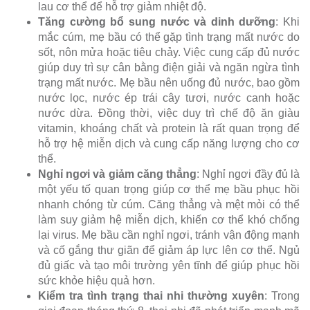
lau cơ thể để hỗ trợ giảm nhiệt độ.
Tăng cường bổ sung nước và dinh dưỡng
: Khi
mắc cúm, mẹ bầu có thể gặp tình trạng mất nước do
sốt, nôn mửa hoặc tiêu chảy. Việc cung cấp đủ nước
giúp duy trì sự cân bằng điện giải và ngăn ngừa tình
trạng mất nước. Mẹ bầu nên uống đủ nước, bao gồm
nước lọc, nước ép trái cây tươi, nước canh hoặc
nước dừa. Đồng thời, việc duy trì chế độ ăn giàu
vitamin, khoáng chất và protein là rất quan trọng để
hỗ trợ hệ miễn dịch và cung cấp năng lượng cho cơ
thể.
Nghỉ ngơi và giảm căng thẳng
: Nghỉ ngơi đầy đủ là
một yếu tố quan trọng giúp cơ thể mẹ bầu phục hồi
nhanh chóng từ cúm. Căng thẳng và mệt mỏi có thể
làm suy giảm hệ miễn dịch, khiến cơ thể khó chống
lại virus. Mẹ bầu cần nghỉ ngơi, tránh vận động mạnh
và cố gắng thư giãn để giảm áp lực lên cơ thể. Ngủ
đủ giấc và tạo môi trường yên tĩnh để giúp phục hồi
sức khỏe hiệu quả hơn.
Kiểm tra tình trạng thai nhi thường xuyên
: Trong