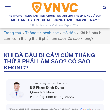
Toggle
navigation
HỆ THỐNG TRUNG TÂM TIÊM CHỦNG VẮC XIN CHO TRẺ EM & NGƯỜI LỚN
AN TOÀN - UY TÍN - CHẤT LƯỢNG HÀNG ĐẦU VIỆT NAM *
* Bình chọn của Vietnam Report 2025
Trang chủ
»
Thông tin bệnh học
»
Hô Hấp
»
Khi bà bầu bị
cảm cúm tháng thứ 8 phải làm sao? Có sao không?
KHI BÀ BẦU BỊ CẢM CÚM THÁNG
THỨ 8 PHẢI LÀM SAO? CÓ SAO
KHÔNG?
Tư vấn chuyên môn bài viết
BS Phạm Đình Đông
Quản lý Y khoa
Hệ thống Tiêm chủng VNVC