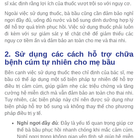
sĩ xác định rằng lợi ích của thuốc vượt trội so với nguy cơ.
Ngoài việc sử dụng thuốc, bà bầu cũng cần đảm bảo nghỉ
ngơi đầy đủ, uống đủ nước và bổ sung dinh dưỡng hợp lý
để hỗ trợ quá trình phục hồi. Việc sử dụng thuốc phải luôn
đi kèm với sự giám sát y tế chặt chẽ để giảm thiểu các
nguy cơ tiềm ẩn và đảm bảo an toàn cho mẹ và thai nhi.
2. Sử dụng các cách hỗ trợ chữa
bệnh cúm tự nhiên cho mẹ bầu
Bên cạnh việc sử dụng thuốc theo chỉ định của bác sĩ, mẹ
bầu có thể áp dụng một số biện pháp tự nhiên để hỗ trợ
điều trị cảm cúm, giúp giảm nhẹ các triệu chứng và tăng
cường hệ miễn dịch mà vẫn đảm bảo an toàn cho thai nhi.
Tuy nhiên, các biện pháp này chỉ nên được sử dụng như
biện pháp hỗ trợ bổ sung và không thay thế cho phương
pháp điều trị y tế.
Nghỉ ngơi đầy đủ
: Đây là yếu tố quan trọng giúp cơ
thể bà bầu phục hồi nhanh chóng khi mắc cảm cúm.
Nghỉ ngơi trong không gian yên tĩnh sẽ giúp hệ miễn