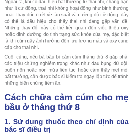
Ngoài ra, khi có dấu hiệu bất thường từ thai nhi, chẳng hạn
như ít cử động, thai nhi không hoạt động như bình thường
hoặc thay đổi rõ rệt về tần suất và cường độ cử động, đây
có thể là dấu hiệu cho thấy thai nhi đang gặp vấn đề.
Những thay đổi này có thể liên quan đến việc thiếu oxy
hoặc dinh dưỡng do tình trạng sức khỏe của mẹ, đặc biệt
là khi cúm gây ảnh hưởng đến lưu lượng máu và oxy cung
cấp cho thai nhi.
Cuối cùng, nếu bà bầu bị cảm cúm tháng thứ 8 gặp phải
các triệu chứng nghiêm trọng khác như đau bụng dữ dội,
buồn nôn hoặc nôn mửa liên tục, hoặc cảm thấy mệt mỏi
bất thường, cần được bác sĩ kiểm tra ngay lập tức để tránh
những biến chứng tiềm ẩn.
Cách chữa cảm cúm cho mẹ
bầu ở tháng thứ 8
1. Sử dụng thuốc theo chỉ định của
bác sĩ điều trị