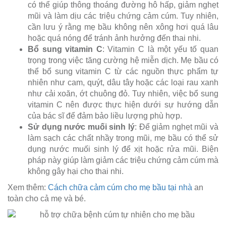
có thể giúp thông thoáng đường hô hấp, giảm nghẹt
mũi và làm dịu các triệu chứng cảm cúm. Tuy nhiên,
cần lưu ý rằng mẹ bầu không nên xông hơi quá lâu
hoặc quá nóng để tránh ảnh hưởng đến thai nhi.
Bổ sung vitamin C
: Vitamin C là một yếu tố quan
trọng trong việc tăng cường hệ miễn dịch. Mẹ bầu có
thể bổ sung vitamin C từ các nguồn thực phẩm tự
nhiên như cam, quýt, dâu tây hoặc các loại rau xanh
như cải xoăn, ớt chuông đỏ. Tuy nhiên, việc bổ sung
vitamin C nên được thực hiện dưới sự hướng dẫn
của bác sĩ để đảm bảo liều lượng phù hợp.
Sử dụng nước muối sinh lý
: Để giảm nghẹt mũi và
làm sạch các chất nhầy trong mũi, mẹ bầu có thể sử
dụng nước muối sinh lý để xịt hoặc rửa mũi. Biện
pháp này giúp làm giảm các triệu chứng cảm cúm mà
không gây hại cho thai nhi.
Xem thêm:
Cách chữa cảm cúm cho mẹ bầu tại nhà
an
toàn cho cả mẹ và bé.