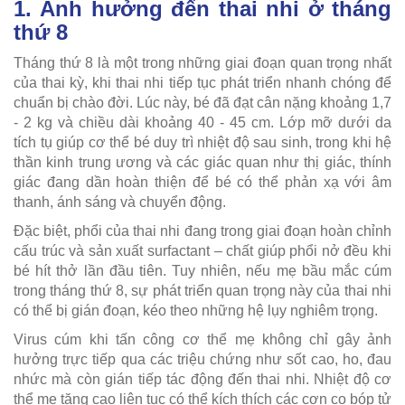
1. Ảnh hưởng đến thai nhi ở tháng
thứ 8
Tháng thứ 8 là một trong những giai đoạn quan trọng nhất
của thai kỳ, khi thai nhi tiếp tục phát triển nhanh chóng để
chuẩn bị chào đời. Lúc này, bé đã đạt cân nặng khoảng 1,7
- 2 kg và chiều dài khoảng 40 - 45 cm. Lớp mỡ dưới da
tích tụ giúp cơ thể bé duy trì nhiệt độ sau sinh, trong khi hệ
thần kinh trung ương và các giác quan như thị giác, thính
giác đang dần hoàn thiện để bé có thể phản xạ với âm
thanh, ánh sáng và chuyển động.
Đặc biệt, phổi của thai nhi đang trong giai đoạn hoàn chỉnh
cấu trúc và sản xuất surfactant – chất giúp phổi nở đều khi
bé hít thở lần đầu tiên. Tuy nhiên, nếu mẹ bầu mắc cúm
trong tháng thứ 8, sự phát triển quan trọng này của thai nhi
có thể bị gián đoạn, kéo theo những hệ lụy nghiêm trọng.
Virus cúm khi tấn công cơ thể mẹ không chỉ gây ảnh
hưởng trực tiếp qua các triệu chứng như sốt cao, ho, đau
nhức mà còn gián tiếp tác động đến thai nhi. Nhiệt độ cơ
thể mẹ tăng cao liên tục có thể kích thích các cơn co bóp tử