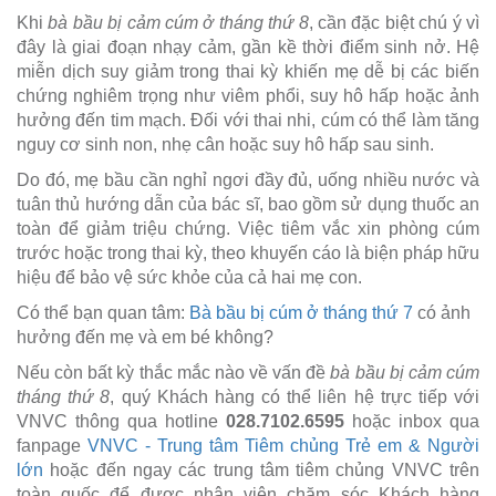
Khi
bà bầu bị cảm cúm ở tháng thứ 8
, cần đặc biệt chú ý vì
đây là giai đoạn nhạy cảm, gần kề thời điểm sinh nở. Hệ
miễn dịch suy giảm trong thai kỳ khiến mẹ dễ bị các biến
chứng nghiêm trọng như viêm phổi, suy hô hấp hoặc ảnh
hưởng đến tim mạch. Đối với thai nhi, cúm có thể làm tăng
nguy cơ sinh non, nhẹ cân hoặc suy hô hấp sau sinh.
Do đó, mẹ bầu cần nghỉ ngơi đầy đủ, uống nhiều nước và
tuân thủ hướng dẫn của bác sĩ, bao gồm sử dụng thuốc an
toàn để giảm triệu chứng. Việc tiêm vắc xin phòng cúm
trước hoặc trong thai kỳ, theo khuyến cáo là biện pháp hữu
hiệu để bảo vệ sức khỏe của cả hai mẹ con.
Có thể bạn quan tâm:
Bà bầu bị cúm ở tháng thứ 7
có ảnh
hưởng đến mẹ và em bé không?
Nếu còn bất kỳ thắc mắc nào về vấn đề
bà bầu bị cảm cúm
tháng thứ 8
, quý Khách hàng có thể liên hệ trực tiếp với
VNVC thông qua hotline
028.7102.6595
hoặc inbox qua
fanpage
VNVC - Trung tâm Tiêm chủng Trẻ em & Người
lớn
hoặc đến ngay các trung tâm tiêm chủng VNVC trên
toàn quốc để được nhân viên chăm sóc Khách hàng