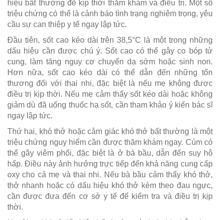
hiệu bất thường để kịp thời thăm khám và điều trị. Một số
triệu chứng có thể là cảnh báo tình trạng nghiêm trọng, yêu
cầu sự can thiệp y tế ngay lập tức.
Đầu tiên, sốt cao kéo dài trên 38,5°C là một trong những
dấu hiệu cần được chú ý. Sốt cao có thể gây co bóp tử
cung, làm tăng nguy cơ chuyển dạ sớm hoặc sinh non.
Hơn nữa, sốt cao kéo dài có thể dẫn đến những tổn
thương đối với thai nhi, đặc biệt là nếu mẹ không được
điều trị kịp thời. Nếu mẹ cảm thấy sốt kéo dài hoặc không
giảm dù đã uống thuốc hạ sốt, cần tham khảo ý kiến bác sĩ
ngay lập tức.
Thứ hai, khó thở hoặc cảm giác khó thở bất thường là một
triệu chứng nguy hiểm cần được thăm khám ngay. Cúm có
thể gây viêm phổi, đặc biệt là ở bà bầu, dẫn đến suy hô
hấp. Điều này ảnh hưởng trực tiếp đến khả năng cung cấp
oxy cho cả mẹ và thai nhi. Nếu bà bầu cảm thấy khó thở,
thở nhanh hoặc có dấu hiệu khó thở kèm theo đau ngực,
cần được đưa đến cơ sở y tế để kiểm tra và điều trị kịp
thời.