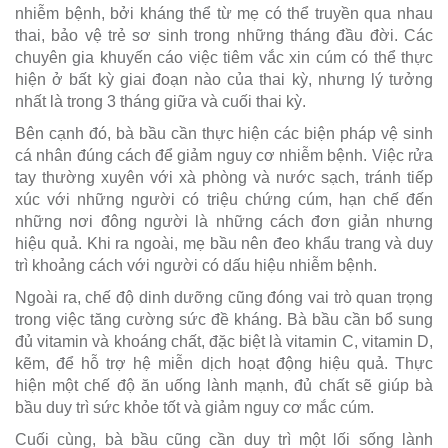
nhiễm bệnh, bởi kháng thể từ mẹ có thể truyền qua nhau
thai, bảo vệ trẻ sơ sinh trong những tháng đầu đời. Các
chuyên gia khuyến cáo việc tiêm vắc xin cúm có thể thực
hiện ở bất kỳ giai đoạn nào của thai kỳ, nhưng lý tưởng
nhất là trong 3 tháng giữa và cuối thai kỳ.
Bên cạnh đó, bà bầu cần thực hiện các biện pháp vệ sinh
cá nhân đúng cách để giảm nguy cơ nhiễm bệnh. Việc rửa
tay thường xuyên với xà phòng và nước sạch, tránh tiếp
xúc với những người có triệu chứng cúm, hạn chế đến
những nơi đông người là những cách đơn giản nhưng
hiệu quả. Khi ra ngoài, mẹ bầu nên đeo khẩu trang và duy
trì khoảng cách với người có dấu hiệu nhiễm bệnh.
Ngoài ra, chế độ dinh dưỡng cũng đóng vai trò quan trọng
trong việc tăng cường sức đề kháng. Bà bầu cần bổ sung
đủ vitamin và khoáng chất, đặc biệt là vitamin C, vitamin D,
kẽm, để hỗ trợ hệ miễn dịch hoạt động hiệu quả. Thực
hiện một chế độ ăn uống lành mạnh, đủ chất sẽ giúp bà
bầu duy trì sức khỏe tốt và giảm nguy cơ mắc cúm.
Cuối cùng, bà bầu cũng cần duy trì một lối sống lành