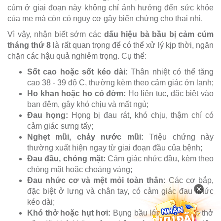
cúm ở giai đoạn này không chỉ ảnh hưởng đến sức khỏe
của mẹ mà còn có nguy cơ gây biến chứng cho thai nhi.
Vì vậy, nhận biết sớm các
dấu hiệu bà bầu bị cảm cúm
tháng thứ 8
là rất quan trọng để có thể xử lý kịp thời, ngăn
chặn các hậu quả nghiêm trọng. Cụ thể:
Sốt cao hoặc sốt kéo dài:
Thân nhiệt có thể tăng
cao 38 - 39 độ C, thường kèm theo cảm giác ớn lạnh;
Ho khan hoặc ho có đờm:
Ho liên tục, đặc biệt vào
ban đêm, gây khó chịu và mất ngủ;
Đau họng:
Họng bị đau rát, khó chịu, thậm chí có
cảm giác sưng tấy;
Nghẹt mũi, chảy nước mũi:
Triệu chứng này
thường xuất hiện ngay từ giai đoạn đầu của bệnh;
Đau đầu, chóng mặt:
Cảm giác nhức đầu, kèm theo
chóng mặt hoặc choáng váng;
Đau nhức cơ và mệt mỏi toàn thân:
Các cơ bắp,
×
đặc biệt ở lưng và chân tay, có cảm giác đau nhức
kéo dài;
Khó thở hoặc hụt hơi:
Bụng bầu lớn khiến việc thở