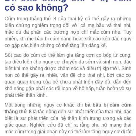
có sao không?
Cúm trong tháng thứ 8 của thai kỳ có thể gây ra những
biến chứng nghiêm trọng đối với cả mẹ bầu và thai nhi,
mặc dù đa phần các trường hợp chỉ mắc cúm nhẹ. Tuy
nhiên, khi mẹ bầu bị cúm nặng hoặc sốt cao kéo dài, nguy
cơ gặp các biến chứng có thể tăng lên đáng kể.
Sốt cao do cúm có thể làm gia tăng cơn co bóp tử cung,
tạo điều kiện cho nguy cơ chuyển dạ sớm và sinh non, đặc
biệt khi mẹ không được chăm sóc và điều trị kịp thời. Sinh
non có thể gây ra nhiều vấn đề cho thai nhi, bởi các cơ
quan quan trọng của bé chưa phát triển đầy đủ, dẫn đến
khả năng gặp phải các rối loạn về hô hấp, tuần hoàn và sự
phát triển thần kinh.
Một trong những nguy cơ khác khi
bà bầu bị cảm cúm
tháng thứ 8
là tác động đến sự phát triển của thai nhi, đặc
biệt là sự phát triển của hệ thần kinh trung ương và các
giác quan. Nghiên cứu đã chỉ ra rằng phụ nữ mang thai
mắc cúm trong giai đoạn này có thể làm tăng nguy cơ dị tật