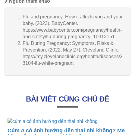
Nguồn tham khảo
Flu and pregnancy: How it affects you and your
baby. (2023). BabyCenter.
https://www.babycenter.com/pregnancy/health-
and-safety/flu-during-pregnancy_10313151
Flu During Pregnancy: Symptoms, Risks &
Prevention. (2022, May 27). Cleveland Clinic.
https://my.clevelandclinic.org/health/diseases/2
3104-flu-while-pregnant
BÀI VIẾT CÙNG CHỦ ĐỀ
Cúm A có ảnh hưởng đến thai nhi không? Mẹ