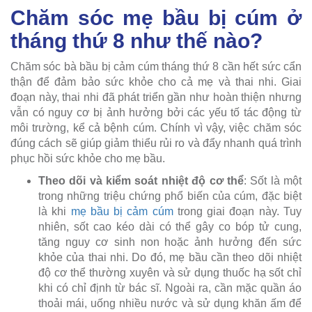
Chăm sóc mẹ bầu bị cúm ở
tháng thứ 8 như thế nào?
Chăm sóc bà bầu bị cảm cúm tháng thứ 8 cần hết sức cẩn
thận để đảm bảo sức khỏe cho cả mẹ và thai nhi. Giai
đoạn này, thai nhi đã phát triển gần như hoàn thiện nhưng
vẫn có nguy cơ bị ảnh hưởng bởi các yếu tố tác động từ
môi trường, kể cả bệnh cúm. Chính vì vậy, việc chăm sóc
đúng cách sẽ giúp giảm thiểu rủi ro và đẩy nhanh quá trình
phục hồi sức khỏe cho mẹ bầu.
Theo dõi và kiểm soát nhiệt độ cơ thể
: Sốt là một
trong những triệu chứng phổ biến của cúm, đặc biệt
là khi
mẹ bầu bị cảm cúm
trong giai đoạn này. Tuy
nhiên, sốt cao kéo dài có thể gây co bóp tử cung,
tăng nguy cơ sinh non hoặc ảnh hưởng đến sức
khỏe của thai nhi. Do đó, mẹ bầu cần theo dõi nhiệt
độ cơ thể thường xuyên và sử dụng thuốc hạ sốt chỉ
khi có chỉ định từ bác sĩ. Ngoài ra, cần mặc quần áo
thoải mái, uống nhiều nước và sử dụng khăn ấm để