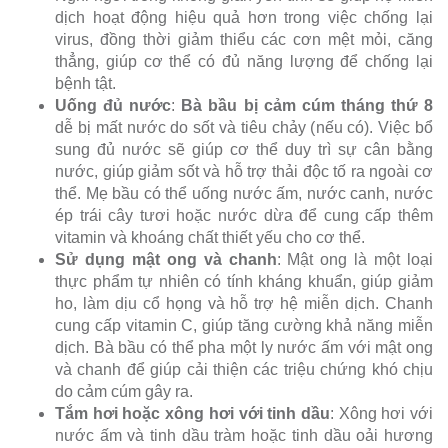
dịch hoạt động hiệu quả hơn trong việc chống lại
virus, đồng thời giảm thiểu các cơn mệt mỏi, căng
thẳng, giúp cơ thể có đủ năng lượng để chống lại
bệnh tật.
Uống đủ nước
:
Bà bầu bị cảm cúm tháng thứ 8
dễ bị mất nước do sốt và tiêu chảy (nếu có). Việc bổ
sung đủ nước sẽ giúp cơ thể duy trì sự cân bằng
nước, giúp giảm sốt và hỗ trợ thải độc tố ra ngoài cơ
thể. Mẹ bầu có thể uống nước ấm, nước canh, nước
ép trái cây tươi hoặc nước dừa để cung cấp thêm
vitamin và khoáng chất thiết yếu cho cơ thể.
Sử dụng mật ong và chanh
: Mật ong là một loại
thực phẩm tự nhiên có tính kháng khuẩn, giúp giảm
ho, làm dịu cổ họng và hỗ trợ hệ miễn dịch. Chanh
cung cấp vitamin C, giúp tăng cường khả năng miễn
dịch. Bà bầu có thể pha một ly nước ấm với mật ong
và chanh để giúp cải thiện các triệu chứng khó chịu
do cảm cúm gây ra.
Tắm hơi hoặc xông hơi với tinh dầu
: Xông hơi với
nước ấm và tinh dầu tràm hoặc tinh dầu oải hương