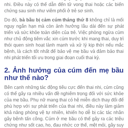
nhi. Điều này có thể dẫn đến tử vong thai hoặc các biến
chứng sau sinh như viêm phổi ở trẻ sơ sinh.
Do đó,
bà bầu bị cảm cúm tháng thứ 8
không chỉ là mối
nguy ngắn hạn mà còn ảnh hưởng lâu dài đến sự phát
triển và sức khỏe toàn diện của trẻ. Việc phòng ngừa cúm
như chủ động tiêm vắc xin cúm trước khi mang thai, duy trì
thói quen sinh hoạt lành mạnh và xử lý kịp thời nếu mắc
bệnh, là cách tốt nhất để bảo vệ mẹ bầu và đảm bảo thai
nhi phát triển tối ưu trong giai đoạn cuối thai kỳ.
2. Ảnh hưởng của cúm đến mẹ bầu
như thế nào?
Bên cạnh những tác động tiêu cực đến thai nhi, cúm cũng
có thể gây ra nhiều vấn đề nghiêm trọng đối với sức khỏe
của mẹ bầu. Phụ nữ mang thai có hệ miễn dịch thay đổi để
phù hợp với sự phát triển của thai nhi, điều này làm giảm
khả năng phòng vệ tự nhiên, khiến họ dễ bị các tác nhân
gây bệnh tấn công. Cúm ở mẹ bầu có thể gây ra các triệu
chứng như sốt cao, ho, đau nhức cơ thể, mệt mỏi, gây suy