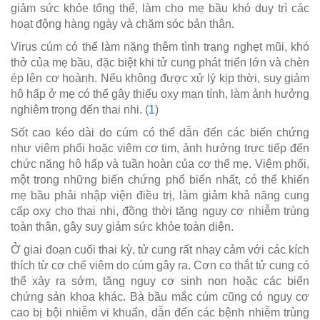
giảm sức khỏe tổng thể, làm cho mẹ bầu khó duy trì các
hoạt động hàng ngày và chăm sóc bản thân.
Virus cúm có thể làm nặng thêm tình trạng nghẹt mũi, khó
thở của mẹ bầu, đặc biệt khi tử cung phát triển lớn và chèn
ép lên cơ hoành. Nếu không được xử lý kịp thời, suy giảm
hô hấp ở mẹ có thể gây thiếu oxy mạn tính, làm ảnh hưởng
nghiêm trọng đến thai nhi. (
1
)
Sốt cao kéo dài do cúm có thể dẫn đến các biến chứng
như viêm phổi hoặc viêm cơ tim, ảnh hưởng trực tiếp đến
chức năng hô hấp và tuần hoàn của cơ thể mẹ. Viêm phổi,
một trong những biến chứng phổ biến nhất, có thể khiến
mẹ bầu phải nhập viện điều trị, làm giảm khả năng cung
cấp oxy cho thai nhi, đồng thời tăng nguy cơ nhiễm trùng
toàn thân, gây suy giảm sức khỏe toàn diện.
Ở giai đoạn cuối thai kỳ, tử cung rất nhạy cảm với các kích
thích từ cơ chế viêm do cúm gây ra. Cơn co thắt tử cung có
thể xảy ra sớm, tăng nguy cơ sinh non hoặc các biến
chứng sản khoa khác. Bà bầu mắc cúm cũng có nguy cơ
cao bị bội nhiễm vi khuẩn, dẫn đến các bệnh nhiễm trùng