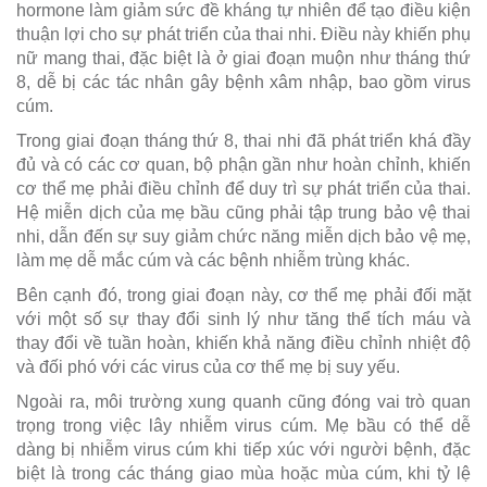
hormone làm giảm sức đề kháng tự nhiên để tạo điều kiện
thuận lợi cho sự phát triển của thai nhi. Điều này khiến phụ
nữ mang thai, đặc biệt là ở giai đoạn muộn như tháng thứ
8, dễ bị các tác nhân gây bệnh xâm nhập, bao gồm virus
cúm.
Trong giai đoạn tháng thứ 8, thai nhi đã phát triển khá đầy
đủ và có các cơ quan, bộ phận gần như hoàn chỉnh, khiến
cơ thể mẹ phải điều chỉnh để duy trì sự phát triển của thai.
Hệ miễn dịch của mẹ bầu cũng phải tập trung bảo vệ thai
nhi, dẫn đến sự suy giảm chức năng miễn dịch bảo vệ mẹ,
làm mẹ dễ mắc cúm và các bệnh nhiễm trùng khác.
Bên cạnh đó, trong giai đoạn này, cơ thể mẹ phải đối mặt
với một số sự thay đổi sinh lý như tăng thể tích máu và
thay đổi về tuần hoàn, khiến khả năng điều chỉnh nhiệt độ
và đối phó với các virus của cơ thể mẹ bị suy yếu.
Ngoài ra, môi trường xung quanh cũng đóng vai trò quan
trọng trong việc lây nhiễm virus cúm. Mẹ bầu có thể dễ
dàng bị nhiễm virus cúm khi tiếp xúc với người bệnh, đặc
biệt là trong các tháng giao mùa hoặc mùa cúm, khi tỷ lệ