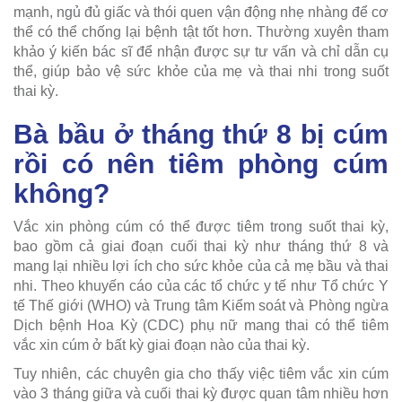
mạnh, ngủ đủ giấc và thói quen vận động nhẹ nhàng để cơ
thể có thể chống lại bệnh tật tốt hơn. Thường xuyên tham
khảo ý kiến bác sĩ để nhận được sự tư vấn và chỉ dẫn cụ
thể, giúp bảo vệ sức khỏe của mẹ và thai nhi trong suốt
thai kỳ.
Bà bầu ở tháng thứ 8 bị cúm
rồi có nên tiêm phòng cúm
không?
Vắc xin phòng cúm có thể được tiêm trong suốt thai kỳ,
bao gồm cả giai đoạn cuối thai kỳ như tháng thứ 8 và
mang lại nhiều lợi ích cho sức khỏe của cả mẹ bầu và thai
nhi. Theo khuyến cáo của các tổ chức y tế như Tổ chức Y
tế Thế giới (WHO) và Trung tâm Kiểm soát và Phòng ngừa
Dịch bệnh Hoa Kỳ (CDC) phụ nữ mang thai có thể tiêm
vắc xin cúm ở bất kỳ giai đoạn nào của thai kỳ.
Tuy nhiên, các chuyên gia cho thấy việc tiêm vắc xin cúm
vào 3 tháng giữa và cuối thai kỳ được quan tâm nhiều hơn