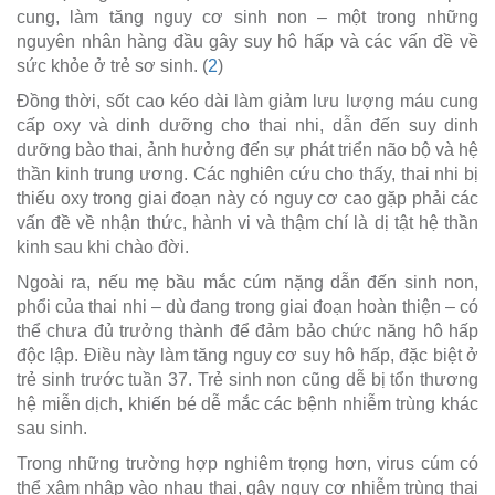
cung, làm tăng nguy cơ sinh non – một trong những
nguyên nhân hàng đầu gây suy hô hấp và các vấn đề về
sức khỏe ở trẻ sơ sinh. (
2
)
Đồng thời, sốt cao kéo dài làm giảm lưu lượng máu cung
cấp oxy và dinh dưỡng cho thai nhi, dẫn đến suy dinh
dưỡng bào thai, ảnh hưởng đến sự phát triển não bộ và hệ
thần kinh trung ương. Các nghiên cứu cho thấy, thai nhi bị
thiếu oxy trong giai đoạn này có nguy cơ cao gặp phải các
vấn đề về nhận thức, hành vi và thậm chí là dị tật hệ thần
kinh sau khi chào đời.
Ngoài ra, nếu mẹ bầu mắc cúm nặng dẫn đến sinh non,
phổi của thai nhi – dù đang trong giai đoạn hoàn thiện – có
thể chưa đủ trưởng thành để đảm bảo chức năng hô hấp
độc lập. Điều này làm tăng nguy cơ suy hô hấp, đặc biệt ở
trẻ sinh trước tuần 37. Trẻ sinh non cũng dễ bị tổn thương
hệ miễn dịch, khiến bé dễ mắc các bệnh nhiễm trùng khác
sau sinh.
Trong những trường hợp nghiêm trọng hơn, virus cúm có
thể xâm nhập vào nhau thai, gây nguy cơ nhiễm trùng thai