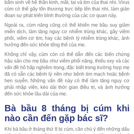
bẩm sinh về hệ thần kinh, mắt, tai và tim của thai nhi. Virus
cúm có thể gây tổn thương trực tiếp lên thai nhi, làm gián
đoạn sự phát triển bình thường của các cơ quan này.
Ngoài ra, cúm nặng cũng có thể khiến mẹ bầu suy giảm
miễn dịch, làm tăng nguy cơ nhiễm trùng khác, gây viêm
phổi, viêm cơ tim, hay các bệnh lý nhiễm trùng khác, ảnh
hưởng đến sức khỏe tổng thể của mẹ.
Không chỉ vậy, cúm còn có thể dẫn đến các biến chứng
hậu sản cho mẹ bầu như viêm phổi nặng, thiếu oxy và các
vấn đề hô hấp nghiêm trọng, đặc biệt trong trường hợp mẹ
đã có sẵn các bệnh lý nền như bệnh tim mạch hoặc bệnh
hen suyễn. Những vấn đề này có thể làm tăng nguy cơ
phải nhập viện, kéo dài thời gian điều trị, và ảnh hưởng
đến sức khỏe lâu dài của mẹ.
Bà bầu 8 tháng bị cúm khi
nào cần đến gặp bác sĩ?
Khi bà bầu ở tháng thứ 8 bị cúm, cần chú ý đến những dấu