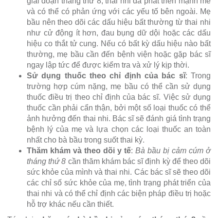
giai đoạn tháng thứ 8, thai nhi đã phát triển mạnh mẽ
và có thể có phản ứng với các yếu tố bên ngoài. Mẹ
bầu nên theo dõi các dấu hiệu bất thường từ thai nhi
như cử động ít hơn, đau bụng dữ dội hoặc các dấu
hiệu co thắt tử cung. Nếu có bất kỳ dấu hiệu nào bất
thường, mẹ bầu cần đến bệnh viện hoặc gặp bác sĩ
ngay lập tức để được kiểm tra và xử lý kịp thời.
Sử dụng thuốc theo chỉ định của bác sĩ
: Trong
trường hợp cúm nặng, mẹ bầu có thể cần sử dụng
thuốc điều trị theo chỉ định của bác sĩ. Việc sử dụng
thuốc cần phải cẩn thận, bởi một số loại thuốc có thể
ảnh hưởng đến thai nhi. Bác sĩ sẽ đánh giá tình trạng
bệnh lý của mẹ và lựa chọn các loại thuốc an toàn
nhất cho bà bầu trong suốt thai kỳ.
Thăm khám và theo dõi y tế
:
Bà bầu bị cảm cúm ở
tháng thứ 8
cần thăm khám bác sĩ định kỳ để theo dõi
sức khỏe của mình và thai nhi. Các bác sĩ sẽ theo dõi
các chỉ số sức khỏe của mẹ, tình trạng phát triển của
thai nhi và có thể chỉ định các biện pháp điều trị hoặc
hỗ trợ khác nếu cần thiết.