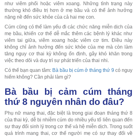
như viêm phổi hoặc viêm xoang. Những tình trạng này
thường khó điều trị hơn ở mẹ bầu và có thể ảnh hưởng
nặng nề đến sức khỏe của cả hai mẹ con.
Cúm cũng có thể làm yếu đi các chức năng miễn dịch của
mẹ bầu, khiến cơ thể dễ mắc thêm các bệnh lý khác như
viêm tai giữa, viêm xoang hoặc viêm cơ tim. Điều này
không chỉ ảnh hưởng đến sức khỏe của mẹ mà còn làm
tăng nguy cơ thai kỳ không ổn định, gây khó khăn trong
việc theo dõi và duy trì sự phát triển của thai nhi.
Có thể bạn quan tâm:
Bà bầu bị cúm ở tháng thứ 9
có nguy
hiểm không? Cần phải làm gì?
Bà bầu bị cảm cúm tháng
thứ 8 nguyên nhân do đâu?
Phụ nữ mang thai, đặc biệt là trong giai đoạn tháng thứ 8
của thai kỳ, dễ bị nhiễm cúm do nhiều yếu tố liên quan đến
sự thay đổi sinh lý trong cơ thể và hệ miễn dịch. Trong suốt
quá trình mang thai, cơ thể người mẹ có sự thay đổi về