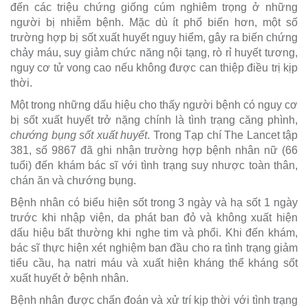
đến các triệu chứng giống cúm nghiêm trọng ở những
người bị nhiễm bệnh. Mặc dù ít phổ biến hơn, một số
trường hợp bị sốt xuất huyết nguy hiểm, gây ra biến chứng
chảy máu, suy giảm chức năng nội tạng, rò rỉ huyết tương,
nguy cơ tử vong cao nếu không được can thiệp điều trị kịp
thời.
Một trong những dấu hiệu cho thấy người bệnh có nguy cơ
bị sốt xuất huyết trở nặng chính là tình trạng căng phình,
chướng bụng sốt xuất huyết
. Trong Tạp chí The Lancet tập
381, số 9867 đã ghi nhận trường hợp bệnh nhân nữ (66
tuổi) đến khám bác sĩ với tình trạng suy nhược toàn thân,
chán ăn và chướng bụng.
Bệnh nhân có biểu hiện sốt trong 3 ngày và hạ sốt 1 ngày
trước khi nhập viện, da phát ban đỏ và không xuất hiện
dấu hiệu bất thường khi nghe tim và phổi. Khi đến khám,
bác sĩ thực hiện xét nghiệm ban đầu cho ra tình trạng giảm
tiểu cầu, hạ natri máu và xuất hiện kháng thể kháng sốt
xuất huyết ở bệnh nhân.
Bệnh nhân được chẩn đoán và xử trí kịp thời với tình trạng