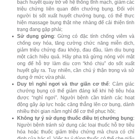
bạch huyết quay trở về hệ thống tĩnh mạch, giảm các
triệu chứng liên quan đến chướng bụng. Đối với
người bị sốt xuất huyết chướng bụng, có thể thực
hiện massage bụng thật nhẹ nhàng để cải thiện tình
trạng đang gặp phải;
Sử dụng gừng
: Gừng có đặc tính chống viêm và
chống oxy hóa, tăng cường chức năng miễn dịch,
giảm triệu chứng đau khớp, đau đầu, làm dịu bụng
một cách hiệu quả. Hãy pha trà gừng nóng với mật
ong để hỗ trợ làm dịu cơn “khó chịu” do sốt xuất
huyết gây ra. Tuy nhiên, cần chú ý thận trọng và sử
dụng ở mức vừa phải.
Duy trì nghỉ ngơi và thư giãn cơ thể
: Cảm giác
chướng bụng có thể giảm đáng kể khi hệ tiêu hóa
được “nghỉ ngơi”. Người bệnh cần tránh các hoạt
động gây áp lực hoặc căng thẳng lên cơ bụng, dành
nhiều thời gian nằm nghỉ để cơ thể phục hồi;
Không tự ý sử dụng thuốc điều trị chướng bụng
:
Người bệnh tránh sử dụng các loại thuốc hỗ trợ tiêu
hóa hoặc thuốc giảm triệu chứng mà chưa có chỉ
định của bác sĩ. Việc tự ý dùng thuốc có thể che giấu