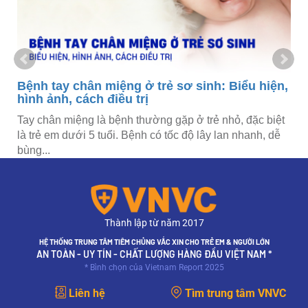
Bệnh tay chân miệng ở trẻ sơ sinh: Biểu hiện,
hình ảnh, cách điều trị
Tay chân miệng là bệnh thường gặp ở trẻ nhỏ, đặc biệt
là trẻ em dưới 5 tuổi. Bệnh có tốc độ lây lan nhanh, dễ
bùng...
Thành lập từ năm 2017
HỆ THỐNG TRUNG TÂM TIÊM CHỦNG VẮC XIN CHO TRẺ EM & NGƯỜI LỚN
AN TOÀN - UY TÍN - CHẤT LƯỢNG HÀNG ĐẦU VIỆT NAM *
* Bình chọn của Vietnam Report 2025
Liên hệ
Tìm trung tâm VNVC