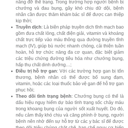
nâng đỡ thể trạng. Trong trường hợp người bệnh bị
chướng và đau bụng, gây khó chịu dữ dội, bệnh
nhân cần được thăm khám bác sĩ để được can thiệp
kịp thời;
Truyền dịch
: Là biện pháp truyền dịch tĩnh mạch bao
gồm đưa chất lỏng, chất điện giải, vitamin và khoáng
chất trực tiếp vào máu thông qua đường truyền tĩnh
mạch (IV), giúp bù nước nhanh chóng, cải thiện tuần
hoàn, hỗ trợ chức năng đa cơ quan, đặc biệt giảm
các triệu chứng đường tiêu hóa như chướng bụng,
hấp thụ chất dinh dưỡng…;
Điều trị hỗ trợ gan
: Với các trường hợp gan bị tổn
thương, bệnh nhân có thể được bổ sung đạm,
vitamin, hoặc các loại thuốc bảo vệ gan để hỗ trợ gan
phục hồi;
Theo dõi tình trạng bệnh
: Chướng bụng có thể là
dấu hiệu nguy hiểm dự báo tình trạng sốc chảy máu
trong khoang bụng của người sốt xuất huyết. Do đó,
nếu cảm thấy khó chịu và căng phình ở bụng, người
bệnh nên nhờ đến sự hỗ trợ từ các y bác sĩ để được
theo dõi triệu chứng chặt chẽ, hạn chế nguy cơ biến