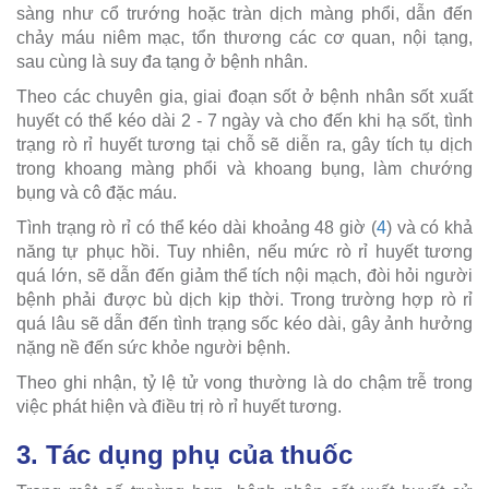
sàng như cổ trướng hoặc tràn dịch màng phổi, dẫn đến
chảy máu niêm mạc, tổn thương các cơ quan, nội tạng,
sau cùng là suy đa tạng ở bệnh nhân.
Theo các chuyên gia, giai đoạn sốt ở bệnh nhân sốt xuất
huyết có thể kéo dài 2 - 7 ngày và cho đến khi hạ sốt, tình
trạng rò rỉ huyết tương tại chỗ sẽ diễn ra, gây tích tụ dịch
trong khoang màng phổi và khoang bụng, làm chướng
bụng và cô đặc máu.
Tình trạng rò rỉ có thể kéo dài khoảng 48 giờ (
4
) và có khả
năng tự phục hồi. Tuy nhiên, nếu mức rò rỉ huyết tương
quá lớn, sẽ dẫn đến giảm thể tích nội mạch, đòi hỏi người
bệnh phải được bù dịch kịp thời. Trong trường hợp rò rỉ
quá lâu sẽ dẫn đến tình trạng sốc kéo dài, gây ảnh hưởng
nặng nề đến sức khỏe người bệnh.
Theo ghi nhận, tỷ lệ tử vong thường là do chậm trễ trong
việc phát hiện và điều trị rò rỉ huyết tương.
3. Tác dụng phụ của thuốc