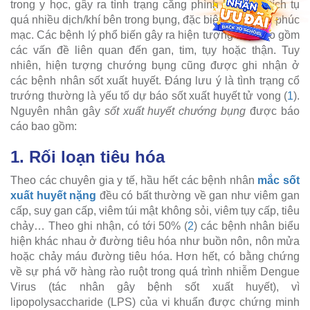
trong y học, gây ra tình trạng căng phình bụng do tích tụ
quá nhiều dịch/khí bên trong bụng, đặc biệt là khoang phúc
mạc. Các bệnh lý phổ biến gây ra hiện tượng này bao gồm
các vấn đề liên quan đến gan, tim, tụy hoặc thận. Tuy
nhiên, hiện tượng chướng bụng cũng được ghi nhận ở
các bệnh nhân sốt xuất huyết. Đáng lưu ý là tình trạng cổ
trướng thường là yếu tố dự báo sốt xuất huyết tử vong (
1
).
Nguyên nhân gây
sốt xuất huyết chướng bụng
được báo
cáo bao gồm:
1. Rối loạn tiêu hóa
Theo các chuyên gia y tế, hầu hết các bệnh nhân
mắc sốt
xuất huyết nặng
đều có bất thường về gan như viêm gan
cấp, suy gan cấp, viêm túi mật không sỏi, viêm tụy cấp, tiêu
chảy… Theo ghi nhận, có tới 50% (
2
) các bệnh nhân biểu
hiện khác nhau ở đường tiêu hóa như buồn nôn, nôn mửa
hoặc chảy máu đường tiêu hóa. Hơn hết, có bằng chứng
về sự phá vỡ hàng rào ruột trong quá trình nhiễm Dengue
Virus (tác nhân gây bệnh sốt xuất huyết), vì
lipopolysaccharide (LPS) của vi khuẩn được chứng minh