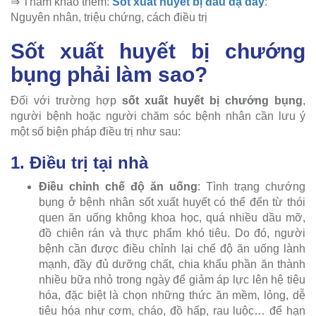
⇒ Tham khảo thêm:
Sốt xuất huyết bị đau dạ dày
:
Nguyên nhân, triệu chứng, cách điều trị
Sốt xuất huyết bị chướng
bụng phải làm sao?
Đối với trường hợp
sốt xuất huyết bị chướng bụng
,
người bệnh hoặc người chăm sóc bệnh nhân cần lưu ý
một số biện pháp điều trị như sau:
1. Điều trị tại nhà
Điều chỉnh chế độ ăn uống
: Tình trạng chướng
bụng ở bệnh nhân sốt xuất huyết có thể đến từ thói
quen ăn uống không khoa học, quá nhiều dầu mỡ,
đồ chiên rán và thực phẩm khó tiêu. Do đó, người
bệnh cần được điều chỉnh lại chế độ ăn uống lành
mạnh, đầy đủ dưỡng chất, chia khẩu phần ăn thành
nhiều bữa nhỏ trong ngày để giảm áp lực lên hệ tiêu
hóa, đặc biệt là chọn những thức ăn mềm, lỏng, dễ
tiêu hóa như cơm, cháo, đồ hấp, rau luộc… để hạn