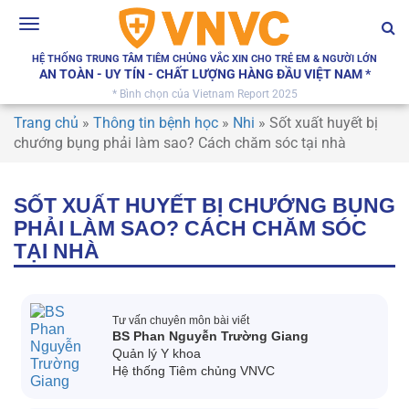
Toggle
navigation
HỆ THỐNG TRUNG TÂM TIÊM CHỦNG VẮC XIN CHO TRẺ EM & NGƯỜI LỚN
AN TOÀN - UY TÍN - CHẤT LƯỢNG HÀNG ĐẦU VIỆT NAM *
* Bình chọn của Vietnam Report 2025
Trang chủ
»
Thông tin bệnh học
»
Nhi
»
Sốt xuất huyết bị
chướng bụng phải làm sao? Cách chăm sóc tại nhà
SỐT XUẤT HUYẾT BỊ CHƯỚNG BỤNG
PHẢI LÀM SAO? CÁCH CHĂM SÓC
TẠI NHÀ
Tư vấn chuyên môn bài viết
BS Phan Nguyễn Trường Giang
Quản lý Y khoa
Hệ thống Tiêm chủng VNVC