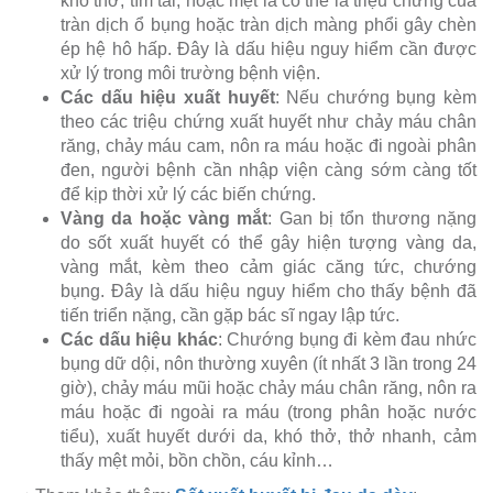
khó thở, tím tái, hoặc mệt lả có thể là triệu chứng của
tràn dịch ổ bụng hoặc tràn dịch màng phổi gây chèn
ép hệ hô hấp. Đây là dấu hiệu nguy hiểm cần được
xử lý trong môi trường bệnh viện.
Các dấu hiệu xuất huyết
: Nếu chướng bụng kèm
theo các triệu chứng xuất huyết như chảy máu chân
răng, chảy máu cam, nôn ra máu hoặc đi ngoài phân
đen, người bệnh cần nhập viện càng sớm càng tốt
để kịp thời xử lý các biến chứng.
Vàng da hoặc vàng mắt
: Gan bị tổn thương nặng
do sốt xuất huyết có thể gây hiện tượng vàng da,
vàng mắt, kèm theo cảm giác căng tức, chướng
bụng. Đây là dấu hiệu nguy hiểm cho thấy bệnh đã
tiến triển nặng, cần gặp bác sĩ ngay lập tức.
Các dấu hiệu khác
: Chướng bụng đi kèm đau nhức
bụng dữ dội, nôn thường xuyên (ít nhất 3 lần trong 24
giờ), chảy máu mũi hoặc chảy máu chân răng, nôn ra
máu hoặc đi ngoài ra máu (trong phân hoặc nước
tiểu), xuất huyết dưới da, khó thở, thở nhanh, cảm
thấy mệt mỏi, bồn chồn, cáu kỉnh…