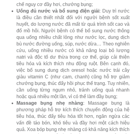
chế nguy cơ đầy hơi, chướng bụng;
Uống đủ nước và bổ sung điện giải
: Duy trì nước
là điều cần thiết nhất đối với người bệnh sốt xuất
huyết, do lượng nước đã mất từ quá trình sốt cao và
đổ mồ hôi. Người bệnh có thể bổ sung nước thông
qua uống nhiều chất lỏng như nước lọc, dung dịch
bù nước đường uống, súp, nước dừa… Theo nghiên
cứu, uống nhiều nước có khả năng loại bỏ lượng
natri và độc tố dư thừa trong cơ thể, giúp cải thiện
tiêu hóa và kích thích nhu động ruột. Bên cạnh đó,
việc bổ sung dung dịch oresol hoặc nước trái cây
giàu vitamin C (như cam, chanh) cũng hỗ trợ giảm
chướng bụng, thúc đẩy hồi phục thể trạng. Tuy nhiên,
cần uống từng ngụm nhỏ, tránh uống quá nhanh
hoặc quá nhiều một lần, vì có thể làm đầy bụng;
Massage bụng nhẹ nhàng
: Massage bụng là
phương pháp hỗ trợ kích thích chuyển động của hệ
tiêu hóa, thúc đẩy tiêu hóa tốt hơn, ngăn ngừa các
vấn đề táo bón, khó tiêu và đầy hơi một cách hiệu
quả. Xoa bóp bụng nhẹ nhàng có khả năng kích thích