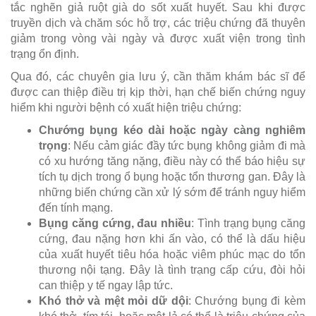
tắc nghẽn giả ruột già do sốt xuất huyết. Sau khi được
truyền dịch và chăm sóc hỗ trợ, các triệu chứng đã thuyên
giảm trong vòng vài ngày và được xuất viện trong tình
trạng ổn định.
Qua đó, các chuyên gia lưu ý, cần thăm khám bác sĩ để
được can thiệp điều trị kịp thời, hạn chế biến chứng nguy
hiểm khi người bệnh có xuất hiện triệu chứng:
Chướng bụng kéo dài hoặc ngày càng nghiêm
trọng
: Nếu cảm giác đầy tức bụng không giảm đi mà
có xu hướng tăng nặng, điều này có thể báo hiệu sự
tích tụ dịch trong ổ bụng hoặc tổn thương gan. Đây là
những biến chứng cần xử lý sớm để tránh nguy hiểm
đến tính mạng.
Bụng căng cứng, đau nhiều
: Tình trạng bụng căng
cứng, đau nặng hơn khi ấn vào, có thể là dấu hiệu
của xuất huyết tiêu hóa hoặc viêm phúc mạc do tổn
thương nội tạng. Đây là tình trạng cấp cứu, đòi hỏi
can thiệp y tế ngay lập tức.
Khó thở và mệt mỏi dữ dội
: Chướng bụng đi kèm