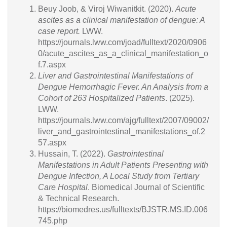
Beuy Joob, & Viroj Wiwanitkit. (2020).
Acute
ascites as a clinical manifestation of dengue: A
case report.
LWW.
https://journals.lww.com/joad/fulltext/2020/0906
0/acute_ascites_as_a_clinical_manifestation_o
f.7.aspx
Liver and Gastrointestinal Manifestations of
Dengue Hemorrhagic Fever. An Analysis from a
Cohort of 263 Hospitalized Patients
. (2025).
LWW.
https://journals.lww.com/ajg/fulltext/2007/09002/
liver_and_gastrointestinal_manifestations_of.2
57.aspx
Hussain, T. (2022).
Gastrointestinal
Manifestations in Adult Patients Presenting with
Dengue Infection, A Local Study from Tertiary
Care Hospital
. Biomedical Journal of Scientific
& Technical Research.
https://biomedres.us/fulltexts/BJSTR.MS.ID.006
745.php