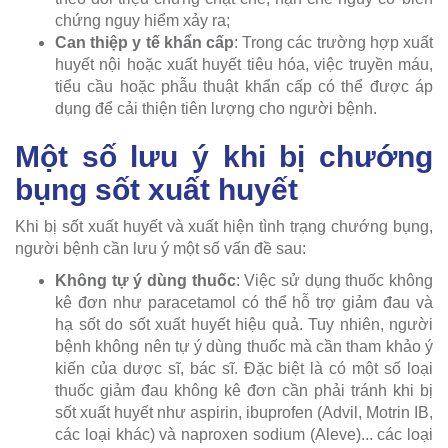
chứng nguy hiểm xảy ra;
Can thiệp y tế khẩn cấp
: Trong các trường hợp xuất
huyết nội hoặc xuất huyết tiêu hóa, việc truyền máu,
tiểu cầu hoặc phẫu thuật khẩn cấp có thể được áp
dụng để cải thiện tiên lượng cho người bệnh.
Một số lưu ý khi bị chướng
bụng sốt xuất huyết
Khi bị sốt xuất huyết và xuất hiện tình trạng chướng bụng,
người bệnh cần lưu ý một số vấn đề sau:
Không tự ý dùng thuốc
: Việc sử dụng thuốc không
kê đơn như paracetamol có thể hỗ trợ giảm đau và
hạ sốt do sốt xuất huyết hiệu quả. Tuy nhiên, người
bệnh không nên tự ý dùng thuốc mà cần tham khảo ý
kiến của dược sĩ, bác sĩ. Đặc biệt là có một số loại
thuốc giảm đau không kê đơn cần phải tránh khi bị
sốt xuất huyết như aspirin, ibuprofen (Advil, Motrin IB,
các loại khác) và naproxen sodium (Aleve)... các loại