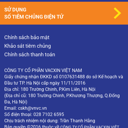
SỬ DỤNG
SỔ TIÊM CHỦNG ĐIỆN TỬ
Chính sách bảo mật
Khảo sát tiêm chủng
Chính sách thanh toán
CÔNG TY CỔ PHẦN VACXIN VIỆT NAM
Giấy chứng nhận ĐKKD số 0107631488 do sở Kế hoạch và
Đầu tư TP. Hà Nội cấp ngày 11/11/2016
Địa chỉ: 180 Trường Chinh, P.Kim Liên, Hà Nội
(Địa chỉ cũ: 180 Trường Chinh, P.Khương Thượng, Q.Đống
Đa, Hà Nội)
Email:
cskh@vnvc.vn
Số điện thoại: 028 7102 6595
Chịu trách nhiệm nội dung: Trần Thanh Hằng
Bản quyền ©2016 thuộc về
CÔNG TY CỔ PHẦN VACXIN VIỆT