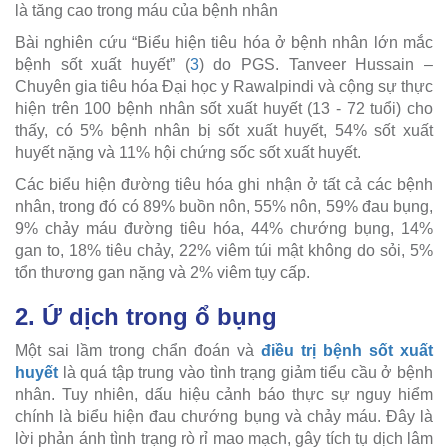
là tăng cao trong máu của bệnh nhân
Bài nghiên cứu “Biểu hiện tiêu hóa ở bệnh nhân lớn mắc
bệnh sốt xuất huyết” (
3
) do PGS. Tanveer Hussain –
Chuyên gia tiêu hóa Đại học y Rawalpindi và cộng sự thực
hiện trên 100 bệnh nhân sốt xuất huyết (13 - 72 tuổi) cho
thấy, có 5% bệnh nhân bị sốt xuất huyết, 54% sốt xuất
huyết nặng và 11% hội chứng sốc sốt xuất huyết.
Các biểu hiện đường tiêu hóa ghi nhận ở tất cả các bệnh
nhân, trong đó có 89% buồn nôn, 55% nôn, 59% đau bụng,
9% chảy máu đường tiêu hóa, 44% chướng bụng, 14%
gan to, 18% tiêu chảy, 22% viêm túi mật không do sỏi, 5%
tổn thương gan nặng và 2% viêm tụy cấp.
2. Ứ dịch trong ổ bụng
Một sai lầm trong chẩn đoán và
điều trị bệnh sốt xuất
huyết
là quá tập trung vào tình trạng giảm tiểu cầu ở bệnh
nhân. Tuy nhiên, dấu hiệu cảnh báo thực sự nguy hiểm
chính là biểu hiện đau chướng bụng và chảy máu. Đây là
lời phản ánh tình trạng rò rỉ mao mạch, gây tích tụ dịch lâm