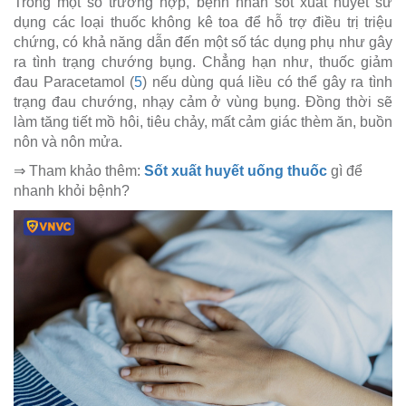
Trong một số trường hợp, bệnh nhân sốt xuất huyết sử
dụng các loại thuốc không kê toa để hỗ trợ điều trị triệu
chứng, có khả năng dẫn đến một số tác dụng phụ như gây
ra tình trạng chướng bụng. Chẳng hạn như, thuốc giảm
đau Paracetamol (
5
) nếu dùng quá liều có thể gây ra tình
trạng đau chướng, nhạy cảm ở vùng bụng. Đồng thời sẽ
làm tăng tiết mồ hôi, tiêu chảy, mất cảm giác thèm ăn, buồn
nôn và nôn mửa.
⇒ Tham khảo thêm:
Sốt xuất huyết uống thuốc
gì để
nhanh khỏi bệnh?