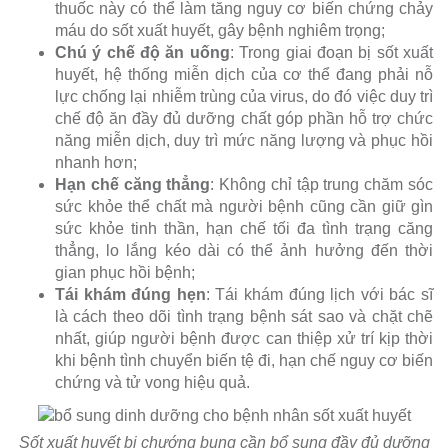
thuốc này có thể làm tăng nguy cơ biến chứng chảy
máu do sốt xuất huyết, gây bệnh nghiêm trọng;
Chú ý chế độ ăn uống
: Trong giai đoạn bị sốt xuất
huyết, hệ thống miễn dịch của cơ thể đang phải nỗ
lực chống lại nhiễm trùng của virus, do đó việc duy trì
chế độ ăn đầy đủ dưỡng chất góp phần hỗ trợ chức
năng miễn dịch, duy trì mức năng lượng và phục hồi
nhanh hơn;
Hạn chế căng thẳng
: Không chỉ tập trung chăm sóc
sức khỏe thể chất mà người bệnh cũng cần giữ gìn
sức khỏe tinh thần, hạn chế tối đa tình trạng căng
thẳng, lo lắng kéo dài có thể ảnh hưởng đến thời
gian phục hồi bệnh;
Tái khám đúng hẹn
: Tái khám đúng lịch với bác sĩ
là cách theo dõi tình trạng bệnh sát sao và chặt chẽ
nhất, giúp người bệnh được can thiệp xử trí kịp thời
khi bệnh tình chuyển biến tệ đi, hạn chế nguy cơ biến
chứng và tử vong hiệu quả.
Sốt xuất huyết bị chướng bụng cần bổ sung đầy đủ dưỡng