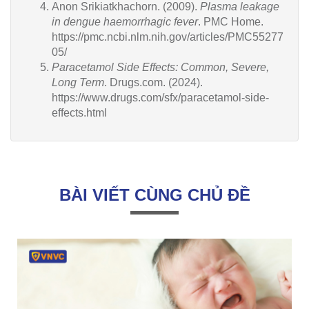
Anon Srikiatkhachorn. (2009).
Plasma leakage
in dengue haemorrhagic fever
. PMC Home.
https://pmc.ncbi.nlm.nih.gov/articles/PMC55277
05/
Paracetamol Side Effects: Common, Severe,
Long Term
. Drugs.com. (2024).
https://www.drugs.com/sfx/paracetamol-side-
effects.html
BÀI VIẾT CÙNG CHỦ ĐỀ