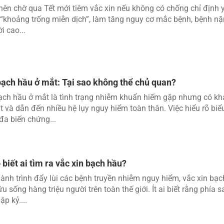
ên chờ qua Tết mới tiêm vắc xin nếu không có chống chỉ định y 
 “khoảng trống miễn dịch”, làm tăng nguy cơ mắc bệnh, bệnh nặn
i cao...
ạch hầu ở mắt: Tại sao không thể chủ quan?
ch hầu ở mắt là tình trạng nhiễm khuẩn hiếm gặp nhưng có kh
t và dẫn đến nhiều hệ lụy nguy hiểm toàn thân. Việc hiểu rõ biể
 đa biến chứng...
 biết ai tìm ra vắc xin bạch hầu?
ành trình đẩy lùi các bệnh truyền nhiễm nguy hiểm, vắc xin bạ
u sống hàng triệu người trên toàn thế giới. Ít ai biết rằng phía 
p kỷ....