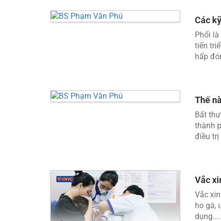
Các kỹ
Phổi là
tiến tr
hấp đón
Thế nà
Bất thư
thành p
điều trị 
Vắc xi
Vắc xin
ho gà, 
dụng....