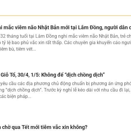
i mắc viêm não Nhật Bản mới tại Lâm Đồng, người dân
 32 tháng tuổi tại Lâm Đồng nghi mắc viêm não Nhật Bản, trẻ c
 tỷ lệ bao phủ vắc xin rất thấp. Các chuyên gia khuyến cáo ngư
iêm bù, tiêm vét...
 Giỗ Tổ, 30/4, 1/5: Không để “dịch chồng dịch”
 yêu cầu các địa phương chủ động chuẩn bị phương án ứng phó 
ạng “dịch chồng dịch”. Trước kỳ nghỉ lễ kéo dài với nhu cầu đi lại
ác biện pháp...
 chờ qua Tết mới tiêm vắc xin không?