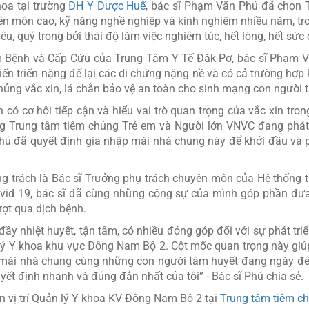
hoa tại trường
ĐH Y Dược Huế
, bác sĩ Phạm Văn Phú đã chọn T
yên môn cao, kỹ năng nghề nghiệp và kinh nghiệm nhiều năm, tro
u, quý trọng bởi thái độ làm việc nghiêm túc, hết lòng, hết sứ
 Bệnh và Cấp Cứu của Trung Tâm Y Tế Đăk Pơ, bác sĩ Phạm Vă
ến triển nặng để lại các di chứng nặng nề và có cả trường hợp 
hủng vắc xin, lá chắn bảo vệ an toàn cho sinh mạng con người 
có cơ hội tiếp cận và hiểu vai trò quan trọng của vắc xin tro
ng Trung tâm tiêm chủng Trẻ em và Người lớn VNVC đang phát
Phú đã quyết định gia nhập mái nhà chung này để khởi đầu và ph
ng trách là Bác sĩ Trưởng phụ trách chuyên môn của Hệ thống 
Covid 19, bác sĩ đã cùng những cộng sự của mình góp phần đưa
ượt qua dịch bệnh.
ầy nhiệt huyết, tận tâm, có nhiều đóng góp đối với sự phát triể
 lý Y khoa khu vực Đông Nam Bộ 2. Cột mốc quan trọng này giú
p mái nhà chung cùng những con người tâm huyết đang ngày đê
yết định nhanh và đúng đắn nhất của tôi” - Bác sĩ Phú chia sẻ.
 vị trí Quản lý Y khoa KV Đông Nam Bộ 2 tại
Trung tâm tiêm c