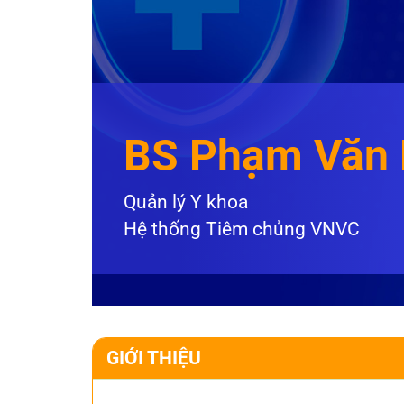
BS Phạm Văn
Quản lý Y khoa
Hệ thống Tiêm chủng VNVC
GIỚI THIỆU