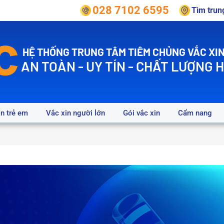
028 7102 6595
Tìm tru
HỆ THỐNG TRUNG TÂM TIÊM CHỦNG VẮC XIN
AN TOÀN - UY TÍN - CHẤT LƯỢNG 
in trẻ em
Vắc xin người lớn
Gói vắc xin
Cẩm nang