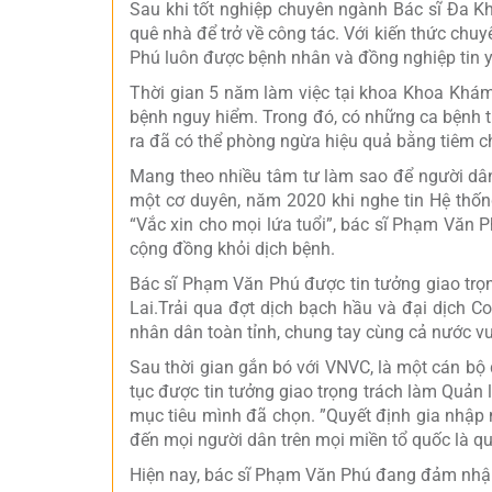
Sau khi tốt nghiệp chuyên ngành Bác sĩ Đa K
quê nhà để trở về công tác. Với kiến thức chu
Phú luôn được bệnh nhân và đồng nghiệp tin yê
Thời gian 5 năm làm việc tại khoa Khoa Khám
bệnh nguy hiểm. Trong đó, có những ca bệnh ti
ra đã có thể phòng ngừa hiệu quả bằng tiêm c
Mang theo nhiều tâm tư làm sao để người dân 
một cơ duyên, năm 2020 khi nghe tin Hệ thố
“Vắc xin cho mọi lứa tuổi”, bác sĩ Phạm Văn 
cộng đồng khỏi dịch bệnh.
Bác sĩ Phạm Văn Phú được tin tưởng giao trọ
Lai.Trải qua đợt dịch bạch hầu và đại dịch 
nhân dân toàn tỉnh, chung tay cùng cả nước v
Sau thời gian gắn bó với VNVC, là một cán bộ đ
tục được tin tưởng giao trọng trách làm Quản
mục tiêu mình đã chọn. ”Quyết định gia nhậ
đến mọi người dân trên mọi miền tổ quốc là qu
Hiện nay, bác sĩ Phạm Văn Phú đang đảm nhận