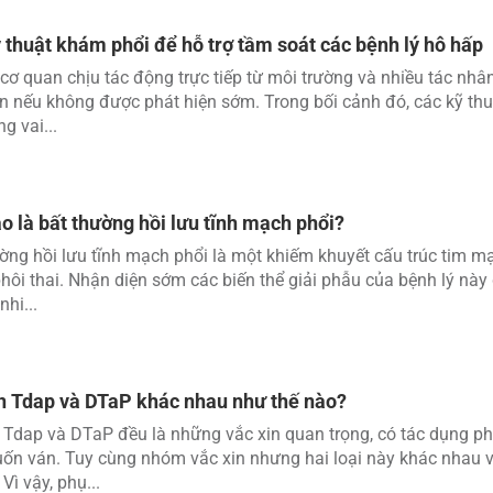
 thuật khám phổi để hỗ trợ tầm soát các bệnh lý hô hấp
 cơ quan chịu tác động trực tiếp từ môi trường và nhiều tác nh
iển nếu không được phát hiện sớm. Trong bối cảnh đó, các kỹ th
g vai...
o là bất thường hồi lưu tĩnh mạch phổi?
ờng hồi lưu tĩnh mạch phổi là một khiếm khuyết cấu trúc tim m
hôi thai. Nhận diện sớm các biến thể giải phẫu của bệnh lý này 
nhi...
n Tdap và DTaP khác nhau như thế nào?
 Tdap và DTaP đều là những vắc xin quan trọng, có tác dụng p
uốn ván. Tuy cùng nhóm vắc xin nhưng hai loại này khác nhau v
 Vì vậy, phụ...