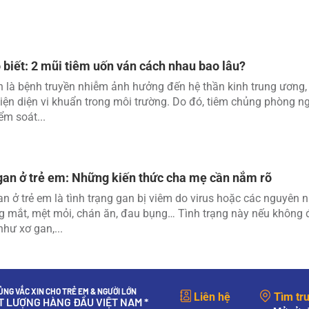
 biết: 2 mũi tiêm uốn ván cách nhau bao lâu?
 là bệnh truyền nhiễm ảnh hưởng đến hệ thần kinh trung ương, c
iện diện vi khuẩn trong môi trường. Do đó, tiêm chủng phòng ng
ểm soát...
an ở trẻ em: Những kiến thức cha mẹ cần nắm rõ
n ở trẻ em là tình trạng gan bị viêm do virus hoặc các nguyên 
g mắt, mệt mỏi, chán ăn, đau bụng… Tình trạng này nếu không đượ
hư xơ gan,...
NG VẮC XIN CHO TRẺ EM & NGƯỜI LỚN
Liên hệ
Tìm tr
ẤT LƯỢNG HÀNG ĐẦU VIỆT NAM *