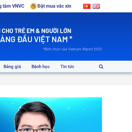
ng tâm VNVC
Đặt mua vắc xin
 CHO TRẺ EM & NGƯỜI LỚN
HÀNG ĐẦU VIỆT NAM *
*Bình chọn của Vietnam Report 2025
Bảng giá
Bệnh học
Tin tức