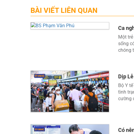
BÀI VIẾT LIÊN QUAN
Ca ngh
Một trẻ
sống có
chóng t
Dịp Lễ
Bộ Y tế
tình tr
cường c
Có nên