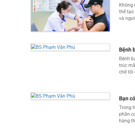
Không n
thể tạo
và ngườ
Bệnh b
Bệnh bạ
trúc mắ
chế tối
Bạn có
Trong h
phần cứ
hàng thậ