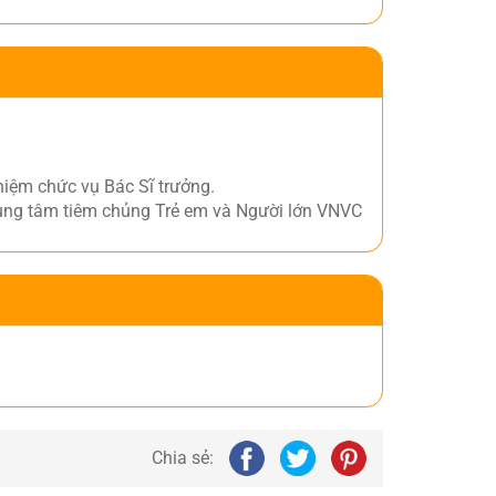
iệm chức vụ Bác Sĩ trưởng.
ung tâm tiêm chủng Trẻ em và Người lớn VNVC
Chia sẻ: