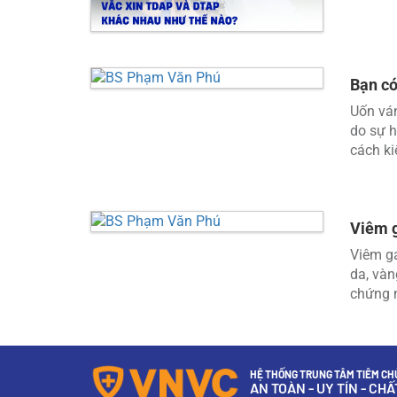
Bạn có
Uốn ván
do sự h
cách ki
Viêm g
Viêm ga
da, vàn
chứng n
HỆ THỐNG TRUNG TÂM TIÊM CHỦ
AN TOÀN - UY TÍN - CH