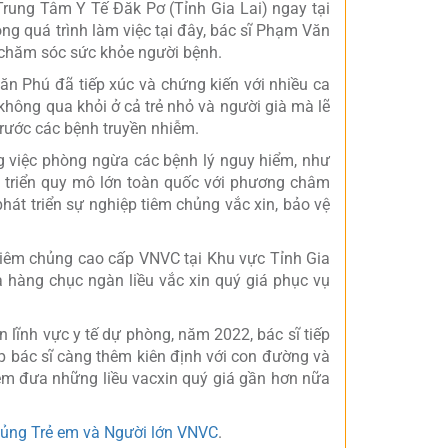
rung Tâm Y Tế Đăk Pơ (Tỉnh Gia Lai) ngay tại
ng quá trình làm việc tại đây, bác sĩ Phạm Văn
c chăm sóc sức khỏe người bệnh.
n Phú đã tiếp xúc và chứng kiến với nhiều ca
không qua khỏi ở cả trẻ nhỏ và người già mà lẽ
trước các bệnh truyền nhiễm.
ng việc phòng ngừa các bệnh lý nguy hiểm, như
 triển quy mô lớn toàn quốc với phương châm
át triển sự nghiệp tiêm chủng vắc xin, bảo vệ
tiêm chủng cao cấp VNVC tại Khu vực Tỉnh Gia
 hàng chục ngàn liều vắc xin quý giá phục vụ
n lĩnh vực y tế dự phòng, năm 2022, bác sĩ tiếp
p bác sĩ càng thêm kiên định với con đường và
m đưa những liều vacxin quý giá gần hơn nữa
hủng Trẻ em và Người lớn VNVC
.