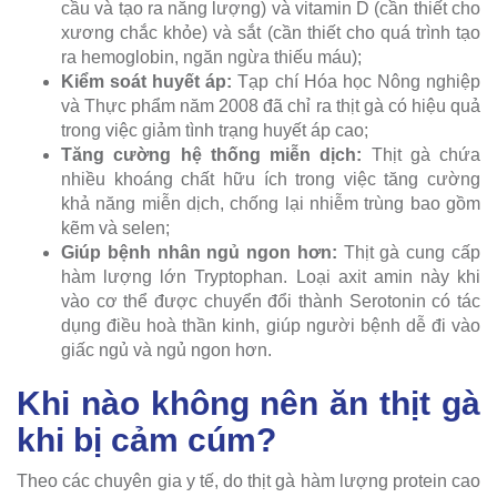
cầu và tạo ra năng lượng) và vitamin D (cần thiết cho
xương chắc khỏe) và sắt (cần thiết cho quá trình tạo
ra hemoglobin, ngăn ngừa thiếu máu);
Kiểm soát huyết áp:
Tạp chí Hóa học Nông nghiệp
và Thực phẩm năm 2008 đã chỉ ra thịt gà có hiệu quả
trong việc giảm tình trạng huyết áp cao;
Tăng cường hệ thống miễn dịch:
Thịt gà chứa
nhiều khoáng chất hữu ích trong việc tăng cường
khả năng miễn dịch, chống lại nhiễm trùng bao gồm
kẽm và selen;
Giúp bệnh nhân ngủ ngon hơn:
Thịt gà cung cấp
hàm lượng lớn Tryptophan. Loại axit amin này khi
vào cơ thể được chuyển đổi thành Serotonin có tác
dụng điều hoà thần kinh, giúp người bệnh dễ đi vào
giấc ngủ và ngủ ngon hơn.
Khi nào không nên ăn thịt gà
khi bị cảm cúm?
Theo các chuyên gia y tế, do thịt gà hàm lượng protein cao