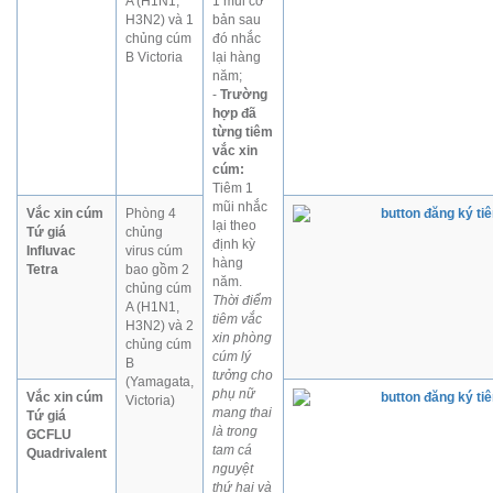
A (H1N1,
1 mũi cơ
H3N2) và 1
bản sau
chủng cúm
đó nhắc
B Victoria
lại hàng
năm;
-
Trường
hợp đã
từng tiêm
vắc xin
cúm:
Tiêm 1
mũi nhắc
Vắc xin cúm
Phòng 4
lại theo
Tứ giá
chủng
định kỳ
Influvac
virus cúm
hàng
Tetra
bao gồm 2
năm.
chủng cúm
Thời điểm
A (H1N1,
tiêm vắc
H3N2) và 2
xin phòng
chủng cúm
cúm lý
B
tưởng cho
(Yamagata,
phụ nữ
Vắc xin cúm
Victoria)
mang thai
Tứ giá
là trong
GCFLU
tam cá
Quadrivalent
nguyệt
thứ hai và