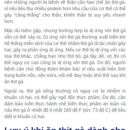
nên những người bị bệnh về thận cần hạn chế ăn thịt gà,
vì nếu tiêu thụ nhiều protein hơn nhu cầu của cơ thể có thể
gây “căng thẳng” cho thận, khiến thận bị suy yếu nhanh
hơn.
Mặc dù hiếm gặp, nhưng trường hợp bị dị ứng với thịt gà
vẫn có thể xảy ra. Dị ứng với thịt gà thường xuất hiện khi
hệ thống miễn dịch của cơ thể nhầm thịt gà là tác nhân gây
hại, gây ra phản ứng dị ứng. Nếu cơ thể bị dị ứng với các
loại thịt khác, chẳng hạn như thịt bò, gà tây, dê, vịt, thì có
thể nguy cơ cao cũng bị dị ứng với thịt gà. Do đó, người
bệnh cần chủ động thăm khám bác sĩ nếu xuất hiện tình
trạng buồn nôn, nôn mửa, nổi mề đay hoặc khó thở sau khi
ăn thịt gà.
Ngoài ra, thịt gà sống thường có nguy cơ bị nhiễm vi
khuẩn có hại, có thể gây ngộ độc thực phẩm. Do đó, cần
đảm bảo luôn thực hành chế biến thực phẩm an toàn và
nấu thịt gà ở nhiệt độ ít nhất 165 độ F (tức 73 độ C) để tiêu
diệt vi khuẩn có hại.