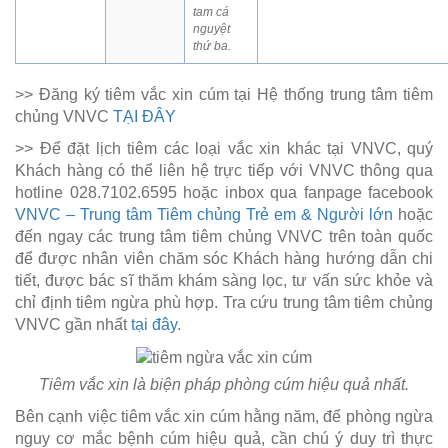
tam cá
nguyệt
thứ ba.
>> Đăng ký tiêm vắc xin cúm tại Hệ thống trung tâm tiêm
chủng VNVC
TẠI ĐÂY
>> Để đặt lịch tiêm các loại vắc xin khác tại VNVC, quý
Khách hàng có thể liên hệ trực tiếp với VNVC thông qua
hotline 028.7102.6595 hoặc inbox qua fanpage facebook
VNVC – Trung tâm Tiêm chủng Trẻ em & Người lớn
hoặc
đến ngay các trung tâm tiêm chủng VNVC trên toàn quốc
để được nhân viên chăm sóc Khách hàng hướng dẫn chi
tiết, được bác sĩ thăm khám sàng lọc, tư vấn sức khỏe và
chỉ định tiêm ngừa phù hợp. Tra cứu trung tâm tiêm chủng
VNVC gần nhất
tại đây
.
Tiêm vắc xin là biện pháp phòng cúm hiệu quả nhất.
Bên cạnh việc tiêm vắc xin cúm hằng năm, để phòng ngừa
nguy cơ mắc bệnh cúm hiệu quả, cần chú ý duy trì thực