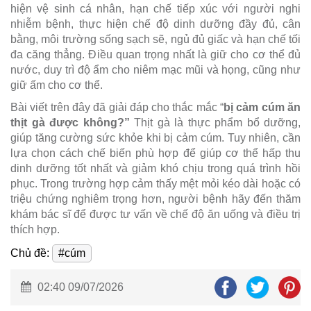
hiện vệ sinh cá nhân, hạn chế tiếp xúc với người nghi
nhiễm bệnh, thực hiện chế độ dinh dưỡng đầy đủ, cân
bằng, môi trường sống sạch sẽ, ngủ đủ giấc và hạn chế tối
đa căng thẳng. Điều quan trọng nhất là giữ cho cơ thể đủ
nước, duy trì độ ẩm cho niêm mạc mũi và họng, cũng như
giữ ấm cho cơ thể.
Bài viết trên đây đã giải đáp cho thắc mắc “
b
ị cảm cúm ăn
thịt gà được không?”
Thịt gà là thực phẩm bổ dưỡng,
giúp tăng cường sức khỏe khi bị cảm cúm. Tuy nhiên, cần
lựa chọn cách chế biến phù hợp để giúp cơ thể hấp thu
dinh dưỡng tốt nhất và giảm khó chịu trong quá trình hồi
phục. Trong trường hợp cảm thấy mệt mỏi kéo dài hoặc có
triệu chứng nghiêm trọng hơn, người bệnh hãy đến thăm
khám bác sĩ để được tư vấn về chế độ ăn uống và điều trị
thích hợp.
Chủ đề:
#cúm
02:40 09/07/2026