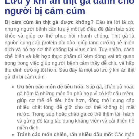
Lưu ý khi ăn thịt gà dành cho
người bị cảm cúm
Bị cảm cúm ăn thịt gà được không?
Câu trả lời là có,
nhưng người bệnh cần lưu ý một số điều để đảm bảo sức
khỏe và giúp cơ thể phục hồi nhanh chóng. Thịt gà là
nguồn cung cấp protein dồi dào, giúp tăng cường hệ miễn
dịch và hỗ trợ cơ thể chống lại virus cúm. Tuy nhiên, cách
chế biến và kết hợp thực phẩm đi kèm đóng vai trò quan
trọng trong việc giúp người bệnh cảm thấy dễ chịu và hấp
thu dinh dưỡng tốt hơn. Sau đây là một số lưu ý khi ăn thịt
gà khi bị cảm cúm:
Ưu tiên các món dễ tiêu hóa:
Súp gà, cháo gà hoặc
gà hầm là những món ăn phù hợp vì có kết cấu mềm,
giúp cơ thể dễ tiêu hóa hơn, đồng thời cung cấp
nhiều chất lỏng để giữ cho cơ thể không bị mất
nước. Trong súp hoặc cháo gà có thể thêm tỏi, hành
và gừng để tăng tác dụng kháng viêm và cải thiện hệ
miễn dịch.
Tránh các món chiên, rán nhiều dầu mỡ:
Các món