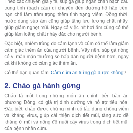
Theo các chuyên gia y tế, súp gà giúp ngăn chặn bạch cầu
trung tính (bạch cầu) di chuyển đến đường hô hấp trên,
hạn chế làm trầm trọng thêm tình trạng viêm. Đồng thời,
nước dùng súp ấm cũng giúp tăng lưu lượng chất nhầy,
giúp giảm nghẹt mũi. Ngay cả việc hít hơi ấm cũng có thể
giúp làm loãng chất nhầy đặc cho người bệnh.
Đặc biệt, nhiễm trùng do cảm lạnh và cúm có thể làm giảm
cảm giác thèm ăn của người bệnh. Vậy nên, súp gà nóng
có vị mằn mặn thường sẽ hấp dẫn người bệnh hơn, ngay
cả khi không có cảm giác thèm ăn.
Có thể bạn quan tâm:
Cảm cúm ăn trứng gà được không
?
2. Cháo gà hành gừng
Cháo là một trong những món ăn chính trên bàn ăn
phương Đông, có giá trị dinh dưỡng và hỗ trợ tiêu hóa.
Đặc biệt, cháo được chứng minh có tác dụng chống viêm
và kháng virus, giúp cải thiện dịch tiết mũi, tăng sức đề
kháng ở mũi và nồng độ nuôi cấy virus trong dịch tiết mũi
của bệnh nhân cúm.