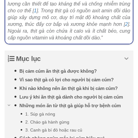
lượng cần thiết để tạo kháng thể và chống nhiễm trùng
cho cơ thể [
1
]. Trong thịt gà có nguồn axit amin dồi dào
giúp xây dựng mô cơ, duy trì mật độ khoáng chất của
xương, thúc đẩy cơ bắp và xương khỏe mạnh hơn [
2
].
Ngoài ra, thịt gà còn chứa ít calo và ít chất béo, cung
cấp nguồn vitamin và khoáng chất dồi dào.”
Mục lục
Bị cảm cúm ăn thịt gà được không?
Vì sao thịt gà có lợi cho người bị cảm cúm?
Khi nào không nên ăn thịt gà khi bị cảm cúm?
Lưu ý khi ăn thịt gà dành cho người bị cảm cúm
Những món ăn từ thịt gà giúp hỗ trợ bệnh cúm
1. Súp gà nóng
2. Cháo gà hành gừng
3. Canh gà bí đỏ hoặc rau củ