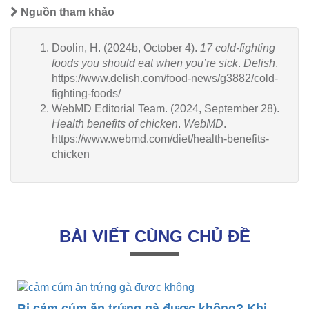
Nguồn tham khảo
Doolin, H. (2024b, October 4).
17 cold-fighting
foods you should eat when you’re sick
.
Delish
.
https://www.delish.com/food-news/g3882/cold-
fighting-foods/
WebMD Editorial Team. (2024, September 28).
Health benefits of chicken
.
WebMD
.
https://www.webmd.com/diet/health-benefits-
chicken
BÀI VIẾT CÙNG CHỦ ĐỀ
Bị cảm cúm ăn trứng gà được không? Khi