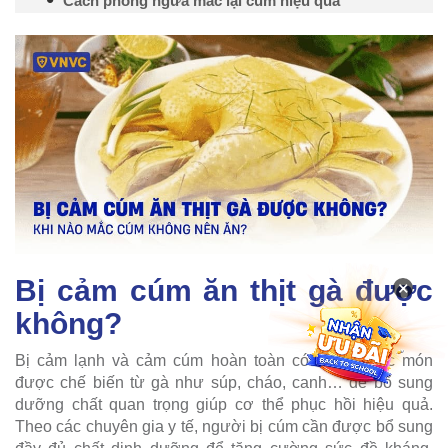
Cách phòng ngừa mắc lại cúm hiệu quả
Bị cảm cúm ăn thịt gà được
×
không?
Bị cảm lạnh và cảm cúm hoàn toàn có thể ăn các món
được chế biến từ gà như súp, cháo, canh… để bổ sung
dưỡng chất quan trọng giúp cơ thể phục hồi hiệu quả.
Theo các chuyên gia y tế, người bị cúm cần được bổ sung