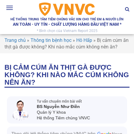
Toggle
navigation
HỆ THỐNG TRUNG TÂM TIÊM CHỦNG VẮC XIN CHO TRẺ EM & NGƯỜI LỚN
AN TOÀN - UY TÍN - CHẤT LƯỢNG HÀNG ĐẦU VIỆT NAM *
* Bình chọn của Vietnam Report 2025
Trang chủ
»
Thông tin bệnh học
»
Hô Hấp
»
Bị cảm cúm ăn
thịt gà được không? Khi nào mắc cúm không nên ăn?
BỊ CẢM CÚM ĂN THỊT GÀ ĐƯỢC
KHÔNG? KHI NÀO MẮC CÚM KHÔNG
NÊN ĂN?
Tư vấn chuyên môn bài viết
BS Nguyễn Như Điền
Quản lý Y khoa
Hệ thống Tiêm chủng VNVC