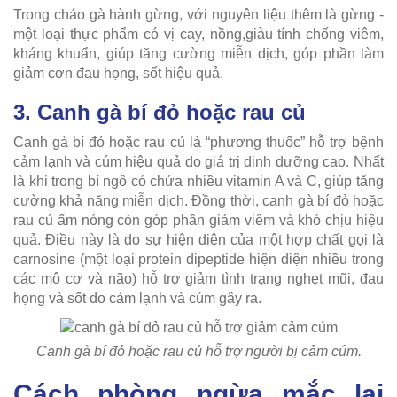
Trong cháo gà hành gừng, với nguyên liệu thêm là gừng -
một loại thực phẩm có vị cay, nồng,giàu tính chống viêm,
kháng khuẩn, giúp tăng cường miễn dịch, góp phần làm
giảm cơn đau họng, sốt hiệu quả.
3. Canh gà bí đỏ hoặc rau củ
Canh gà bí đỏ hoặc rau củ là “phương thuốc” hỗ trợ bệnh
cảm lạnh và cúm hiệu quả do giá trị dinh dưỡng cao. Nhất
là khi trong bí ngô có chứa nhiều vitamin A và C, giúp tăng
cường khả năng miễn dịch. Đồng thời, canh gà bí đỏ hoặc
rau củ ấm nóng còn góp phần giảm viêm và khó chịu hiệu
quả. Điều này là do sự hiện diện của một hợp chất gọi là
carnosine (một loại protein dipeptide hiện diện nhiều trong
các mô cơ và não) hỗ trợ giảm tình trạng nghẹt mũi, đau
họng và sốt do cảm lạnh và cúm gây ra.
Canh gà bí đỏ hoặc rau củ hỗ trợ người bị cảm cúm.
Cách phòng ngừa mắc lại