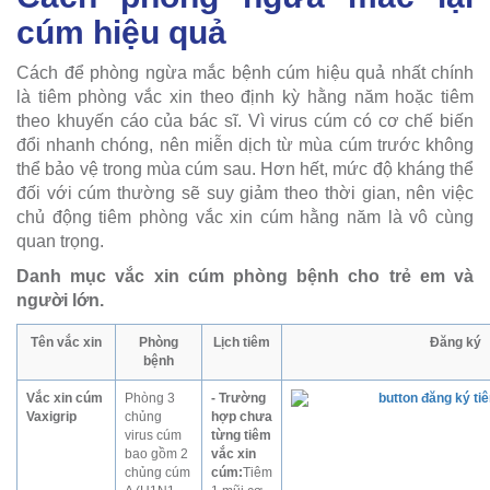
cúm hiệu quả
Cách để phòng ngừa mắc bệnh cúm hiệu quả nhất chính
là tiêm phòng vắc xin theo định kỳ hằng năm hoặc tiêm
theo khuyến cáo của bác sĩ. Vì virus cúm có cơ chế biến
đổi nhanh chóng, nên miễn dịch từ mùa cúm trước không
thể bảo vệ trong mùa cúm sau. Hơn hết, mức độ kháng thể
đối với cúm thường sẽ suy giảm theo thời gian, nên việc
chủ động tiêm phòng vắc xin cúm hằng năm là vô cùng
quan trọng.
Danh mục vắc xin cúm phòng bệnh cho trẻ em và
người lớn.
Tên vắc xin
Phòng
Lịch tiêm
Đăng ký
bệnh
Vắc xin cúm
Phòng 3
- Trường
Vaxigrip
chủng
hợp chưa
virus cúm
từng tiêm
bao gồm 2
vắc xin
chủng cúm
cúm:
Tiêm