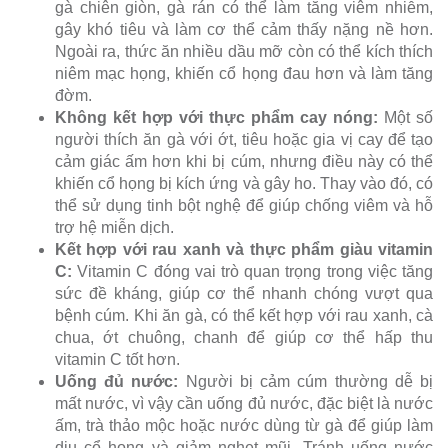
gà chiên giòn, gà rán có thể làm tăng viêm nhiễm,
gây khó tiêu và làm cơ thể cảm thấy nặng nề hơn.
Ngoài ra, thức ăn nhiều dầu mỡ còn có thể kích thích
niêm mạc họng, khiến cổ họng đau hơn và làm tăng
đờm.
Không kết hợp với thực phẩm cay nóng:
Một số
người thích ăn gà với ớt, tiêu hoặc gia vị cay để tạo
cảm giác ấm hơn khi bị cúm, nhưng điều này có thể
khiến cổ họng bị kích ứng và gây ho. Thay vào đó, có
thể sử dụng tinh bột nghệ để giúp chống viêm và hỗ
trợ hệ miễn dịch.
Kết hợp với rau xanh và thực phẩm giàu vitamin
C:
Vitamin C đóng vai trò quan trọng trong việc tăng
sức đề kháng, giúp cơ thể nhanh chóng vượt qua
bệnh cúm. Khi ăn gà, có thể kết hợp với rau xanh, cà
chua, ớt chuông, chanh để giúp cơ thể hấp thu
vitamin C tốt hơn.
Uống đủ nước:
Người bị cảm cúm thường dễ bị
mất nước, vì vậy cần uống đủ nước, đặc biệt là nước
ấm, trà thảo mộc hoặc nước dùng từ gà để giúp làm
dịu cổ họng và giảm nghẹt mũi. Tránh uống nước