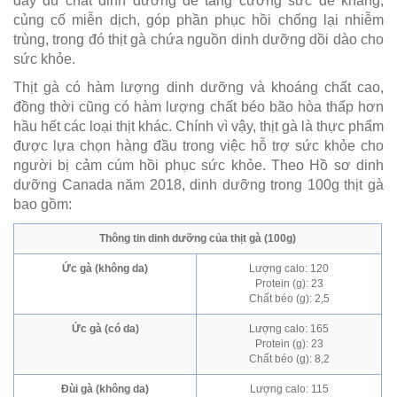
đầy đủ chất dinh dưỡng để tăng cường sức đề kháng,
củng cố miễn dịch, góp phần phục hồi chống lại nhiễm
trùng, trong đó thịt gà chứa nguồn dinh dưỡng dồi dào cho
sức khỏe.
Thịt gà có hàm lượng dinh dưỡng và khoáng chất cao,
đồng thời cũng có hàm lượng chất béo bão hòa thấp hơn
hầu hết các loại thịt khác. Chính vì vậy, thịt gà là thực phẩm
được lựa chọn hàng đầu trong việc hỗ trợ sức khỏe cho
người bị cảm cúm hồi phục sức khỏe. Theo Hồ sơ dinh
dưỡng Canada năm 2018, dinh dưỡng trong 100g thịt gà
bao gồm:
Thông tin dinh dưỡng của thịt gà (100g)
Ức gà (không da)
Lượng calo: 120
Protein (g): 23
Chất béo (g): 2,5
Ức gà (có da)
Lượng calo: 165
Protein (g): 23
Chất béo (g): 8,2
Đùi gà (không da)
Lượng calo: 115