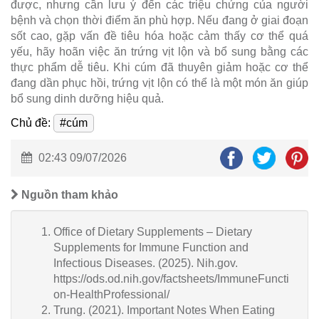
được, nhưng cần lưu ý đến các triệu chứng của người
bệnh và chọn thời điểm ăn phù hợp. Nếu đang ở giai đoạn
sốt cao, gặp vấn đề tiêu hóa hoặc cảm thấy cơ thể quá
yếu, hãy hoãn việc ăn trứng vịt lộn và bổ sung bằng các
thực phẩm dễ tiêu. Khi cúm đã thuyên giảm hoặc cơ thể
đang dần phục hồi, trứng vịt lộn có thể là một món ăn giúp
bổ sung dinh dưỡng hiệu quả.
Chủ đề:
#cúm
02:43 09/07/2026
Nguồn tham khảo
Office of Dietary Supplements – Dietary
Supplements for Immune Function and
Infectious Diseases. (2025). Nih.gov.
https://ods.od.nih.gov/factsheets/ImmuneFuncti
on-HealthProfessional/
Trung. (2021). Important Notes When Eating