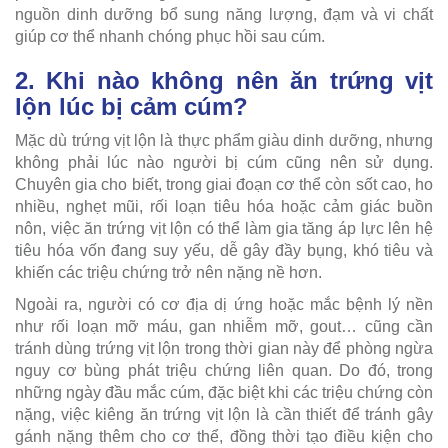
nguồn dinh dưỡng bổ sung năng lượng, đạm và vi chất
giúp cơ thể nhanh chóng phục hồi sau cúm.
2. Khi nào không nên ăn trứng vịt
lộn lúc bị cảm cúm?
Mặc dù trứng vịt lộn là thực phẩm giàu dinh dưỡng, nhưng
không phải lúc nào người bị cúm cũng nên sử dụng.
Chuyên gia cho biết, trong giai đoạn cơ thể còn sốt cao, ho
nhiều, nghẹt mũi, rối loạn tiêu hóa hoặc cảm giác buồn
nôn, việc ăn trứng vịt lộn có thể làm gia tăng áp lực lên hệ
tiêu hóa vốn đang suy yếu, dễ gây đầy bụng, khó tiêu và
khiến các triệu chứng trở nên nặng nề hơn.
Ngoài ra, người có cơ địa dị ứng hoặc mắc bệnh lý nền
như rối loạn mỡ máu, gan nhiễm mỡ, gout… cũng cần
tránh dùng trứng vịt lộn trong thời gian này để phòng ngừa
nguy cơ bùng phát triệu chứng liên quan. Do đó, trong
những ngày đầu mắc cúm, đặc biệt khi các triệu chứng còn
nặng, việc kiêng ăn trứng vịt lộn là cần thiết để tránh gây
gánh nặng thêm cho cơ thể, đồng thời tạo điều kiện cho