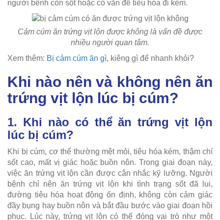
người bệnh còn sốt hoặc có vấn đề tiêu hóa đi kèm.
Cảm cúm ăn trứng vịt lộn được không là vấn đề được
nhiều người quan tâm.
Xem thêm:
Bị cảm cúm ăn gì
, kiêng gì để nhanh khỏi?
Khi nào nên và không nên ăn
trứng vịt lộn lúc bị cúm?
1. Khi nào có thể ăn trứng vịt lộn
lúc bị cúm?
Khi bị cúm, cơ thể thường mệt mỏi, tiêu hóa kém, thậm chí
sốt cao, mất vị giác hoặc buồn nôn. Trong giai đoạn này,
việc ăn trứng vịt lộn cần được cân nhắc kỹ lưỡng. Người
bệnh chỉ nên ăn trứng vịt lộn khi tình trạng sốt đã lui,
đường tiêu hóa hoạt động ổn định, không còn cảm giác
đầy bụng hay buồn nôn và bắt đầu bước vào giai đoạn hồi
phục. Lúc này, trứng vịt lộn có thể đóng vai trò như một