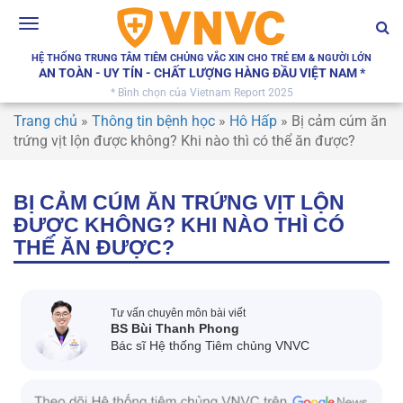
Toggle
navigation
HỆ THỐNG TRUNG TÂM TIÊM CHỦNG VẮC XIN CHO TRẺ EM & NGƯỜI LỚN
AN TOÀN - UY TÍN - CHẤT LƯỢNG HÀNG ĐẦU VIỆT NAM *
* Bình chọn của Vietnam Report 2025
Trang chủ
»
Thông tin bệnh học
»
Hô Hấp
»
Bị cảm cúm ăn
trứng vịt lộn được không? Khi nào thì có thể ăn được?
BỊ CẢM CÚM ĂN TRỨNG VỊT LỘN
ĐƯỢC KHÔNG? KHI NÀO THÌ CÓ
THỂ ĂN ĐƯỢC?
Tư vấn chuyên môn bài viết
BS Bùi Thanh Phong
Bác sĩ Hệ thống Tiêm chủng VNVC