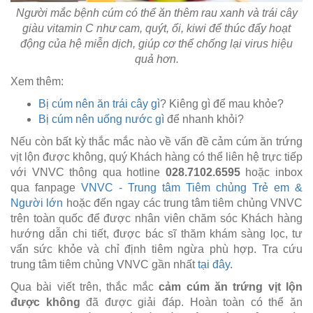
Người mắc bệnh cúm có thể ăn thêm rau xanh và trái cây
giàu vitamin C như cam, quýt, ổi, kiwi để thúc đẩy hoạt
động của hệ miễn dịch, giúp cơ thể chống lại virus hiệu
quả hơn.
Xem thêm:
Bị cúm nên ăn trái cây gì
? Kiêng gì để mau khỏe?
Bị cúm nên uống nước gì
để nhanh khỏi?
Nếu còn bất kỳ thắc mắc nào về vấn đề cảm cúm ăn trứng
vịt lộn được không, quý Khách hàng có thể liên hệ trực tiếp
với VNVC thông qua hotline
028.7102.6595
hoặc inbox
qua fanpage
VNVC - Trung tâm Tiêm chủng Trẻ em &
Người lớn
hoặc đến ngay các trung tâm tiêm chủng VNVC
trên toàn quốc để được nhân viên chăm sóc Khách hàng
hướng dẫn chi tiết, được bác sĩ thăm khám sàng lọc, tư
vấn sức khỏe và chỉ định tiêm ngừa phù hợp. Tra cứu
trung tâm tiêm chủng VNVC gần nhất
tại đây
.
Qua bài viết trên, thắc mắc
cảm cúm ăn trứng vịt lộn
được không
đã được giải đáp. Hoàn toàn có thể ăn