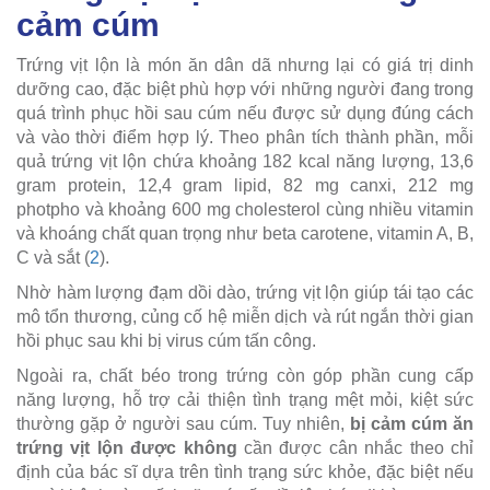
cảm cúm
Trứng vịt lộn là món ăn dân dã nhưng lại có giá trị dinh
dưỡng cao, đặc biệt phù hợp với những người đang trong
quá trình phục hồi sau cúm nếu được sử dụng đúng cách
và vào thời điểm hợp lý. Theo phân tích thành phần, mỗi
quả trứng vịt lộn chứa khoảng 182 kcal năng lượng, 13,6
gram protein, 12,4 gram lipid, 82 mg canxi, 212 mg
photpho và khoảng 600 mg cholesterol cùng nhiều vitamin
và khoáng chất quan trọng như beta carotene, vitamin A, B,
C và sắt (
2
).
Nhờ hàm lượng đạm dồi dào, trứng vịt lộn giúp tái tạo các
mô tổn thương, củng cố hệ miễn dịch và rút ngắn thời gian
hồi phục sau khi bị virus cúm tấn công.
Ngoài ra, chất béo trong trứng còn góp phần cung cấp
năng lượng, hỗ trợ cải thiện tình trạng mệt mỏi, kiệt sức
thường gặp ở người sau cúm. Tuy nhiên,
bị cảm cúm ăn
trứng vịt lộn được không
cần được cân nhắc theo chỉ
định của bác sĩ dựa trên tình trạng sức khỏe, đặc biệt nếu