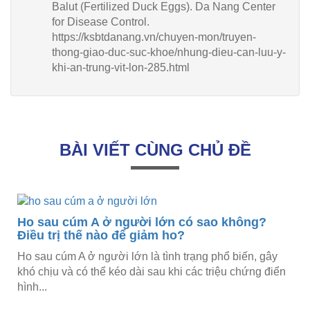
Balut (Fertilized Duck Eggs). Da Nang Center
for Disease Control.
https://ksbtdanang.vn/chuyen-mon/truyen-
thong-giao-duc-suc-khoe/nhung-dieu-can-luu-y-
khi-an-trung-vit-lon-285.html
BÀI VIẾT CÙNG CHỦ ĐỀ
Ho sau cúm A ở người lớn có sao không?
Điều trị thế nào để giảm ho?
Ho sau cúm A ở người lớn là tình trạng phổ biến, gây
khó chịu và có thể kéo dài sau khi các triệu chứng điển
hình...