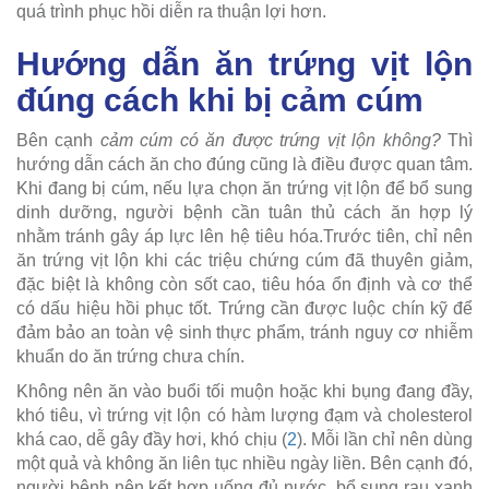
quá trình phục hồi diễn ra thuận lợi hơn.
Hướng dẫn ăn trứng vịt lộn
đúng cách khi bị cảm cúm
Bên cạnh
cảm cúm có ăn được trứng vịt lộn không?
Thì
hướng dẫn cách ăn cho đúng cũng là điều được quan tâm.
Khi đang bị cúm, nếu lựa chọn ăn trứng vịt lộn để bổ sung
dinh dưỡng, người bệnh cần tuân thủ cách ăn hợp lý
nhằm tránh gây áp lực lên hệ tiêu hóa.Trước tiên, chỉ nên
ăn trứng vịt lộn khi các triệu chứng cúm đã thuyên giảm,
đặc biệt là không còn sốt cao, tiêu hóa ổn định và cơ thể
có dấu hiệu hồi phục tốt. Trứng cần được luộc chín kỹ để
đảm bảo an toàn vệ sinh thực phẩm, tránh nguy cơ nhiễm
khuẩn do ăn trứng chưa chín.
Không nên ăn vào buổi tối muộn hoặc khi bụng đang đầy,
khó tiêu, vì trứng vịt lộn có hàm lượng đạm và cholesterol
khá cao, dễ gây đầy hơi, khó chịu (
2
). Mỗi lần chỉ nên dùng
một quả và không ăn liên tục nhiều ngày liền. Bên cạnh đó,
người bệnh nên kết hợp uống đủ nước, bổ sung rau xanh