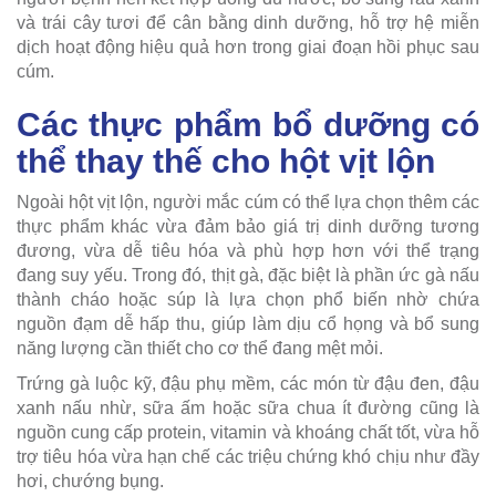
và trái cây tươi để cân bằng dinh dưỡng, hỗ trợ hệ miễn
dịch hoạt động hiệu quả hơn trong giai đoạn hồi phục sau
cúm.
Các thực phẩm bổ dưỡng có
thể thay thế cho hột vịt lộn
Ngoài hột vịt lộn, người mắc cúm có thể lựa chọn thêm các
thực phẩm khác vừa đảm bảo giá trị dinh dưỡng tương
đương, vừa dễ tiêu hóa và phù hợp hơn với thể trạng
đang suy yếu. Trong đó, thịt gà, đặc biệt là phần ức gà nấu
thành cháo hoặc súp là lựa chọn phổ biến nhờ chứa
nguồn đạm dễ hấp thu, giúp làm dịu cổ họng và bổ sung
năng lượng cần thiết cho cơ thể đang mệt mỏi.
Trứng gà luộc kỹ, đậu phụ mềm, các món từ đậu đen, đậu
xanh nấu nhừ, sữa ấm hoặc sữa chua ít đường cũng là
nguồn cung cấp protein, vitamin và khoáng chất tốt, vừa hỗ
trợ tiêu hóa vừa hạn chế các triệu chứng khó chịu như đầy
hơi, chướng bụng.