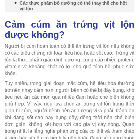
Các thực phẩm bổ dưỡng có thể thay thế cho hột
vịt lộn
Cảm cúm ăn trứng vịt lộn
được không?
Người bị cúm hoàn toàn có thể ăn trứng vịt lộn nếu không
có các triệu chứng rối loạn tiêu hóa hoặc sốt cao. Trứng vịt
lộn là thực phẩm giàu dinh dưỡng, cung cấp nhiều protein,
vitamin và khoáng chất có lợi cho quá trình hồi phục sức
khỏe.
Tuy nhiên, trong giai đoạn mắc cúm, hệ tiêu hóa thường
trở nên nhạy cảm hơn, người bệnh có thể bị đầy bụng, khó
tiêu nếu ăn các món quá nhiều đạm hoặc chế biến không
phù hợp. Vì vậy, nếu lựa chọn ăn trứng vịt lộn trong thời
gian bị cúm, người bệnh nên ăn lượng vừa phải, tránh ăn
khi đang sốt cao hay bụng đầy, đồng thời nên chế biến
đơn giản, không kết hợp với các gia vị cay nóng. Quan
trọng nhất là lắng nghe phản ứng của cơ thể và tham khảo
ý kiến bác sĩ nếu có bệnh lý nền hoặc đang sử dụng thuốc