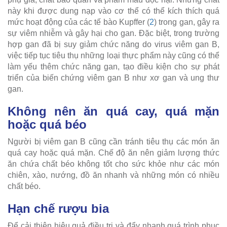
này khi được dung nạp vào cơ thể có thể kích thích quá
mức hoạt động của các tế bào Kupffer (
2
) trong gan, gây ra
sự viêm nhiễm và gây hại cho gan. Đặc biệt, trong trường
hợp gan đã bị suy giảm chức năng do virus viêm gan B,
việc tiếp tục tiêu thụ những loại thực phẩm này cũng có thể
làm yếu thêm chức năng gan, tạo điều kiện cho sự phát
triển của biến chứng viêm gan B như xơ gan và ung thư
gan.
Không nên ăn quá cay, quá mặn
hoặc quá béo
Người bị viêm gan B cũng cần tránh tiêu thụ các món ăn
quá cay hoặc quá mặn. Chế độ ăn nên giảm lượng thức
ăn chứa chất béo không tốt cho sức khỏe như các món
chiên, xào, nướng, đồ ăn nhanh và những món có nhiều
chất béo.
Hạn chế rượu bia
Để cải thiện hiệu quả điều trị và đẩy nhanh quá trình phục