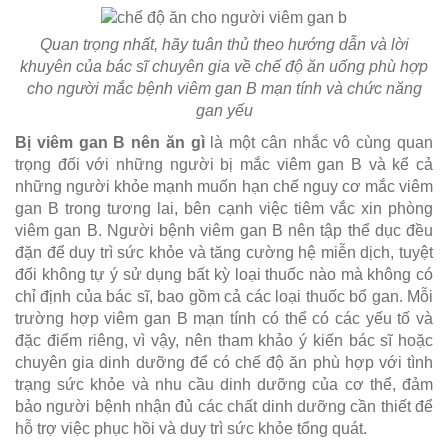
Quan trọng nhất, hãy tuân thủ theo hướng dẫn và lời
khuyên của bác sĩ chuyên gia về chế độ ăn uống phù hợp
cho người mắc bệnh viêm gan B mạn tính và chức năng
gan yếu
Bị viêm gan B nên ăn gì
là một cân nhắc vô cùng quan
trọng đối với những người bị mắc viêm gan B và kể cả
những người khỏe mạnh muốn hạn chế nguy cơ mắc viêm
gan B trong tương lai, bên cạnh việc tiêm vắc xin phòng
viêm gan B. Người bệnh viêm gan B nên tập thể dục đều
đặn để duy trì sức khỏe và tăng cường hệ miễn dịch, tuyệt
đối không tự ý sử dụng bất kỳ loại thuốc nào mà không có
chỉ định của bác sĩ, bao gồm cả các loại thuốc bổ gan. Mỗi
trường hợp viêm gan B mạn tính có thể có các yếu tố và
đặc điểm riêng, vì vậy, nên tham khảo ý kiến bác sĩ hoặc
chuyên gia dinh dưỡng để có chế độ ăn phù hợp với tình
trạng sức khỏe và nhu cầu dinh dưỡng của cơ thể, đảm
bảo người bệnh nhận đủ các chất dinh dưỡng cần thiết để
hỗ trợ việc phục hồi và duy trì sức khỏe tổng quát.