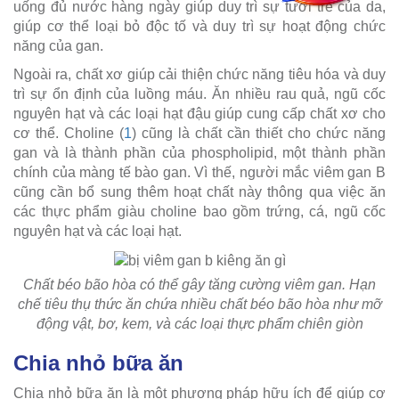
uống đủ nước hàng ngày giúp duy trì sự tươi trẻ của da,
giúp cơ thể loại bỏ độc tố và duy trì sự hoạt động chức
năng của gan.
Ngoài ra, chất xơ giúp cải thiện chức năng tiêu hóa và duy
trì sự ổn định của luồng máu. Ăn nhiều rau quả, ngũ cốc
nguyên hạt và các loại hạt đậu giúp cung cấp chất xơ cho
cơ thể. Choline (
1
) cũng là chất cần thiết cho chức năng
gan và là thành phần của phospholipid, một thành phần
chính của màng tế bào gan. Vì thế, người mắc viêm gan B
cũng cần bổ sung thêm hoạt chất này thông qua việc ăn
các thực phẩm giàu choline bao gồm trứng, cá, ngũ cốc
nguyên hạt và các loại hạt.
Chất béo bão hòa có thể gây tăng cường viêm gan. Hạn
chế tiêu thụ thức ăn chứa nhiều chất béo bão hòa như mỡ
động vật, bơ, kem, và các loại thực phẩm chiên giòn
Chia nhỏ bữa ăn
Chia nhỏ bữa ăn là một phương pháp hữu ích để giúp cơ