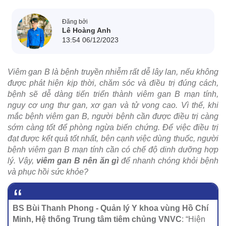
Đăng bởi
Lê Hoàng Anh
13:54 06/12/2023
Viêm gan B là bệnh truyền nhiễm rất dễ lây lan, nếu không
được phát hiện kịp thời, chăm sóc và điều trị đúng cách,
bệnh sẽ dễ dàng tiến triển thành viêm gan B mạn tính,
nguy cơ ung thư gan, xơ gan và tử vong cao. Vì thế, khi
mắc bệnh viêm gan B, người bệnh cần được điều trị càng
sớm càng tốt để phòng ngừa biến chứng. Để việc điều trị
đạt được kết quả tốt nhất, bên cạnh việc dùng thuốc, người
bệnh viêm gan B mạn tính cần có chế độ dinh dưỡng hợp
lý. Vậy,
viêm gan B nên ăn gì
để nhanh chóng khỏi bệnh
và phục hồi sức khỏe?
BS Bùi Thanh Phong - Quản lý Y khoa vùng Hồ Chí
Minh, Hệ thống Trung tâm tiêm chủng VNVC
: “Hiện