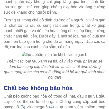
thành phần này không chỉ giúp tăng quá trình lành tổn
thương gan, mà còn giúp chống oxy hóa và tăng cường
sức đề kháng cho người bệnh.
Tương tự, trong chế độ dinh dưỡng của người bị viêm gan
B, chất xơ từ rau củ cũng rất quan trọng. Chất xơ giúp
thanh nhiệt gan và dễ tiêu hóa, cũng như giúp tăng cường
chức năng tiểu tiện. Dưới đây là một số loại rau củ quả mà
bạn nên bao gồm trong chế độ ăn hàng ngày: Bắp cải, cà
rốt, các loại rau xanh màu sẫm, củ dền
Thêm các loại rau xanh và trái cây vào khẩu phần ăn sẽ
đảm bảo cung cấp đủ chất xơ và các chất dinh dưỡng
quan trọng khác cho cơ thể, đồng thời hỗ trợ quá trình phục
hồi gan
Chất béo không bão hòa
Chất béo không bão hòa có trong cá, hạt, dầu ô liu và dầu
cây cỏ có thể có lợi cho gan. Chúng cung cấp axit béo
omega-3 (
3
) và omega-6 (
4
) giúp giảm viêm nhiễm trong