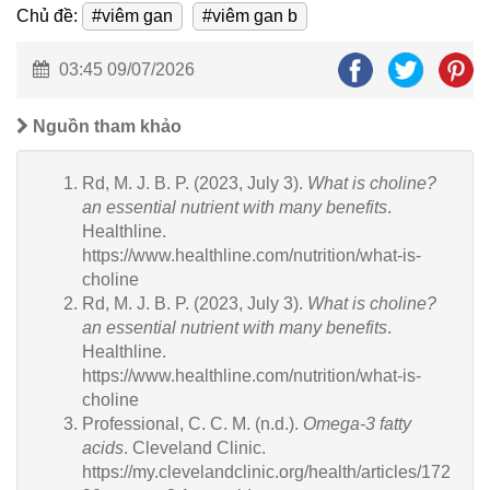
Chủ đề:
#viêm gan
#viêm gan b
03:45 09/07/2026
Nguồn tham khảo
Rd, M. J. B. P. (2023, July 3).
What is choline?
an essential nutrient with many benefits
.
Healthline.
https://www.healthline.com/nutrition/what-is-
choline
Rd, M. J. B. P. (2023, July 3).
What is choline?
an essential nutrient with many benefits
.
Healthline.
https://www.healthline.com/nutrition/what-is-
choline
Professional, C. C. M. (n.d.).
Omega-3 fatty
acids
. Cleveland Clinic.
https://my.clevelandclinic.org/health/articles/172