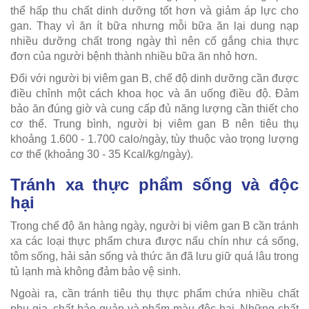
thể hấp thu chất dinh dưỡng tốt hơn và giảm áp lực cho
gan. Thay vì ăn ít bữa nhưng mỗi bữa ăn lại dung nạp
nhiều dưỡng chất trong ngày thì nên cố gắng chia thực
đơn của người bệnh thành nhiều bữa ăn nhỏ hơn.
Đối với người bị viêm gan B, chế độ dinh dưỡng cần được
điều chỉnh một cách khoa học và ăn uống điều độ. Đảm
bảo ăn đúng giờ và cung cấp đủ năng lượng cần thiết cho
cơ thể. Trung bình, người bị viêm gan B nên tiêu thụ
khoảng 1.600 - 1.700 calo/ngày, tùy thuộc vào trọng lượng
cơ thể (khoảng 30 - 35 Kcal/kg/ngày).
Tránh xa thực phẩm sống và độc
hại
Trong chế độ ăn hàng ngày, người bị viêm gan B cần tránh
xa các loại thực phẩm chưa được nấu chín như cá sống,
tôm sống, hải sản sống và thức ăn đã lưu giữ quá lâu trong
tủ lạnh mà không đảm bảo vệ sinh.
Ngoài ra, cần tránh tiêu thụ thực phẩm chứa nhiều chất
phụ gia, chất bảo quản và phẩm màu độc hại. Những chất