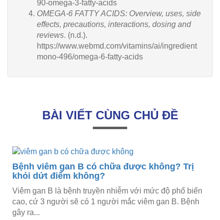
90-omega-3-fatty-acids
OMEGA-6 FATTY ACIDS: Overview, uses, side
effects, precautions, interactions, dosing and
reviews
. (n.d.).
https://www.webmd.com/vitamins/ai/ingredient
mono-496/omega-6-fatty-acids
BÀI VIẾT CÙNG CHỦ ĐỀ
Bệnh viêm gan B có chữa được không? Trị
khỏi dứt điểm không?
n
Viêm gan B là bệnh truyền nhiễm với mức độ phổ biến
n
cao, cứ 3 người sẽ có 1 người mắc viêm gan B. Bệnh
gây ra...