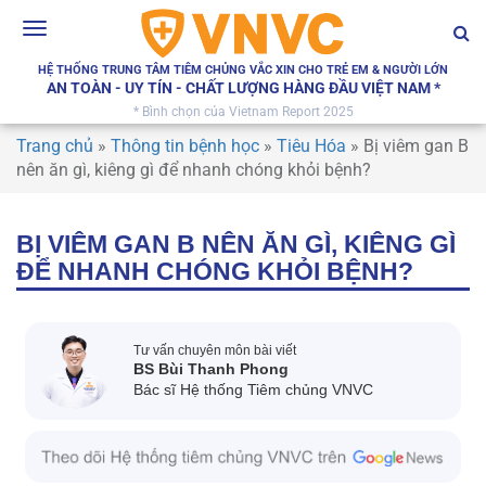
Toggle
navigation
HỆ THỐNG TRUNG TÂM TIÊM CHỦNG VẮC XIN CHO TRẺ EM & NGƯỜI LỚN
AN TOÀN - UY TÍN - CHẤT LƯỢNG HÀNG ĐẦU VIỆT NAM *
* Bình chọn của Vietnam Report 2025
Trang chủ
»
Thông tin bệnh học
»
Tiêu Hóa
»
Bị viêm gan B
nên ăn gì, kiêng gì để nhanh chóng khỏi bệnh?
BỊ VIÊM GAN B NÊN ĂN GÌ, KIÊNG GÌ
ĐỂ NHANH CHÓNG KHỎI BỆNH?
Tư vấn chuyên môn bài viết
BS Bùi Thanh Phong
Bác sĩ Hệ thống Tiêm chủng VNVC