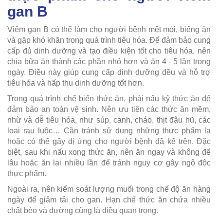
gan B
Viêm gan B có thể làm cho người bệnh mệt mỏi, biếng ăn
và gặp khó khăn trong quá trình tiêu hóa. Để đảm bảo cung
cấp đủ dinh dưỡng và tạo điều kiện tốt cho tiêu hóa, nên
chia bữa ăn thành các phần nhỏ hơn và ăn 4 - 5 lần trong
ngày. Điều này giúp cung cấp dinh dưỡng đều và hỗ trợ
tiêu hóa và hấp thu dinh dưỡng tốt hơn.
Trong quá trình chế biến thức ăn, phải nấu kỹ thức ăn để
đảm bảo an toàn vệ sinh. Nên ưu tiên các thức ăn mềm,
nhừ và dễ tiêu hóa, như súp, canh, cháo, thịt đậu hũ, các
loại rau luộc… Cần tránh sử dụng những thực phẩm lạ
hoặc có thể gây dị ứng cho người bệnh đã kể trên. Đặc
biệt, sau khi nấu xong thức ăn, nên ăn ngay và không để
lâu hoặc ăn lại nhiều lần để tránh nguy cơ gây ngộ độc
thực phẩm.
Ngoài ra, nên kiểm soát lượng muối trong chế độ ăn hàng
ngày để giảm tải cho gan. Hạn chế thức ăn chứa nhiều
chất béo và đường cũng là điều quan trọng.