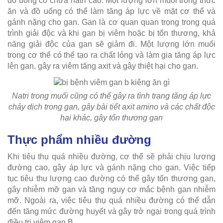
đồ uống có chứa natri cao. Một lượng lớn muối trong thức
ăn và đồ uống có thể làm tăng áp lực về mặt cơ thể và
gánh nặng cho gan. Gan là cơ quan quan trọng trong quá
trình giải độc và khi gan bị viêm hoặc bị tổn thương, khả
năng giải độc của gan sẽ giảm đi. Một lượng lớn muối
trong cơ thể có thể tạo ra chất lỏng và làm gia tăng áp lực
lên gan, gây ra viêm tăng axit và gây thiệt hại cho gan.
Natri trong muối cũng có thể gây ra tình trạng tăng áp lực
chảy dịch trong gan, gây bài tiết axit amino và các chất độc
hại khác, gây tổn thương gan
Thực phẩm nhiều đường
Khi tiêu thụ quá nhiều đường, cơ thể sẽ phải chịu lượng
đường cao, gây áp lực và gánh nặng cho gan. Việc tiếp
tục tiêu thụ lượng cao đường có thể gây tổn thương gan,
gây nhiễm mỡ gan và tăng nguy cơ mắc bệnh gan nhiễm
mỡ. Ngoài ra, việc tiêu thụ quá nhiều đường có thể dẫn
đến tăng mức đường huyết và gây trở ngại trong quá trình
điều trị viêm gan B.