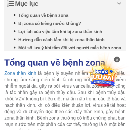
Mục lục
Tổng quan về bệnh zona
Bị zona có kiêng nước không?
Lợi ích của việc tắm khi bị zona thần kinh
Hướng dẫn cách tắm khi bị zona thần kinh
Một số lưu ý khi tắm đối với người mắc bệnh zona
×
Tổng quan về bệnh zona
Zona thần kinh
là bệnh lý truyền nhiễm cấp tính với triệu
chứng lâm sàng điển hình là những nốt mụn nước viêm
nhiễm ngoài da, gây ra bởi virus varicella zoster, đây cũng
là tác nhân gây ra bệnh thủy đậu. Sau khi bệnh thủy đậu
khỏi, VZV không bị tiêu diệt mà ẩn nấp trong các tế bào và
hạch thần kinh, khi có điều kiện thuận lợi, virus sẽ tái hoạt
động và di chuyển dọc theo các dây thần kinh, gây bệnh
zona thần kinh. Bệnh zona thường có triệu chứng phát ban
mụn nước trên một phần của cơ thể, thường là ở một bên