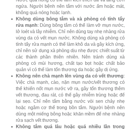
ngứa. Người bệnh nên tắm với nước ấm hoặc mát,
không quá nóng hoặc lạnh.
Không dùng bông tắm và xà phòng có tính tẩy
rửa mạnh
: Dùng bông tắm có thể làm vỡ mụn nước,
lở loét và lây nhiễm. Chỉ nên dùng tay nhẹ nhàng rửa
vùng da có vết mụn nước. Không dùng xà phòng có
tính tẩy rửa mạnh có thể làm khô da và gây kích ứng,
chỉ nên sử dụng xà phòng dịu nhẹ được chiết suất từ
các thành phần thiên nhiên. Nên tránh dùng xà
phòng có mùi hương, chất tạo bọt hoặc chất bảo
quản vì có thể làm tổn thương da hoặc gây dị ứng.
Không nên chà mạnh lên vùng da có vết thương
:
Việc chà mạnh, cào, nặn mụn nước/vết thương có
thể khiến nốt mụn nước vỡ ra, gây tổn thương thêm
vết thương, đau rát, có thể gây nhiễm trùng hoặc để
lại sẹo. Chỉ nên tắm bằng nước vòi sen chảy nhẹ
hoặc ngâm cơ thể trong bồn tắm. Người bệnh nên
dùng một miếng bông hoặc khăn mềm để nhẹ nhàng
rửa sạch vết thương.
Không tắm quá lâu hoặc quá nhiều lần trong