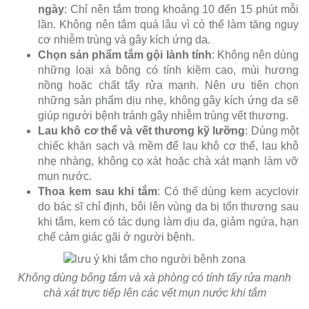
ngày
: Chỉ nên tắm trong khoảng 10 đến 15 phút mỗi
lần. Không nên tắm quá lâu vì có thể làm tăng nguy
cơ nhiễm trùng và gây kích ứng da.
Chọn sản phẩm tắm gội lành tính
: Không nên dùng
những loại xà bông có tính kiềm cao, mùi hương
nồng hoặc chất tẩy rửa mạnh. Nên ưu tiên chọn
những sản phẩm dịu nhẹ, không gây kích ứng da sẽ
giúp người bệnh tránh gây nhiễm trùng vết thương.
Lau khô cơ thể và vết thương kỹ lưỡng
: Dùng một
chiếc khăn sạch và mềm để lau khô cơ thể, lau khô
nhẹ nhàng, không cọ xát hoặc chà xát mạnh làm vỡ
mụn nước.
Thoa kem sau khi tắm
: Có thể dùng kem acyclovir
do bác sĩ chỉ định, bôi lên vùng da bị tổn thương sau
khi tắm, kem có tác dụng làm dịu da, giảm ngứa, hạn
chế cảm giác gãi ở người bệnh.
Không dùng bông tắm và xà phòng có tính tẩy rửa mạnh
chà xát trực tiếp lên các vết mụn nước khi tắm