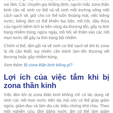
sai lầm. Các chuyên gia khẳng định, người mắc zona thần
kinh cần vệ sinh cơ thể và vệ sinh môi trường sống một
cách sạch sẽ, giữ cho cơ thể luôn thoáng mát, việc kiêng
nước, kiêng tắm có thể khiến bụi bẩn, mồ hôi, dầu thừa
của người bệnh tích tụ trên vùng da thương tổn, gây ra tình
trạng nhiễm trùng, ngứa ngáy, mồ hôi sẽ thấm vào các nốt
mụn nước dễ gây ra tình trạng bội nhiễm
Chính vì thế, tắm gội và vệ sinh cơ thể sạch sẽ khi bị zona
là rất cần thiết, tuy nhiên cần tránh làm tổn thương vết
thương hoặc gây nhiễm trùng.
Xem thêm:
Bị zona thần kinh kiêng gì?
Lợi ích của việc tắm khi bị
zona thần kinh
Việc
tắm khi bị zona thần kinh
không chỉ có tác dụng vệ
sinh các nốt mụn nước trên da, mà còn có thể giúp giảm
ngứa, giảm đau và làm dịu các triệu chứng khó chịu. Theo
một nghiên cứu, tắm bằng nước ấm có thể làm giảm