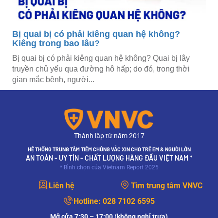
Bị quai bị có phải kiêng quan hệ không?
Kiêng trong bao lâu?
Bị quai bị có phải kiêng quan hệ không? Quai bị lây
truyền chủ yếu qua đường hô hấp; do đó, trong thời
gian mắc bệnh, người...
Thành lập từ năm 2017
HỆ THỐNG TRUNG TÂM TIÊM CHỦNG VẮC XIN CHO TRẺ EM & NGƯỜI LỚN
AN TOÀN - UY TÍN - CHẤT LƯỢNG HÀNG ĐẦU VIỆT NAM *
* Bình chọn của Vietnam Report 2025
Liên hệ
Tìm trung tâm VNVC
Hotline:
028 7102 6595
Mở cửa 7:30 – 17:00 (không nghỉ trưa)