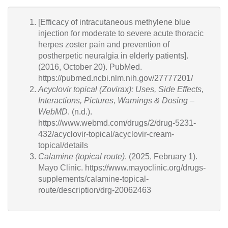
[Efficacy of intracutaneous methylene blue
injection for moderate to severe acute thoracic
herpes zoster pain and prevention of
postherpetic neuralgia in elderly patients].
(2016, October 20). PubMed.
https://pubmed.ncbi.nlm.nih.gov/27777201/
Acyclovir topical (Zovirax): Uses, Side Effects,
Interactions, Pictures, Warnings & Dosing –
WebMD
. (n.d.).
https://www.webmd.com/drugs/2/drug-5231-
432/acyclovir-topical/acyclovir-cream-
topical/details
Calamine (topical route)
. (2025, February 1).
Mayo Clinic. https://www.mayoclinic.org/drugs-
supplements/calamine-topical-
route/description/drg-20062463