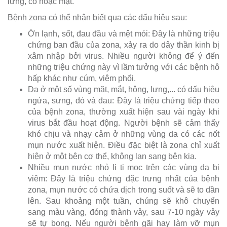
lưng, cổ hoặc mặt.
Bệnh zona có thể nhận biết qua các dấu hiệu sau:
Ớn lạnh, sốt, đau đầu và mệt mỏi: Đây là những triệu
chứng ban đầu của zona, xảy ra do dây thần kinh bị
xâm nhập bởi virus. Nhiều người không để ý đến
những triệu chứng này vì lầm tưởng với các bệnh hô
hấp khác như cúm, viêm phổi.
Da ở một số vùng mặt, mắt, hông, lưng,... có dấu hiệu
ngứa, sưng, đỏ và đau: Đây là triệu chứng tiếp theo
của bệnh zona, thường xuất hiện sau vài ngày khi
virus bắt đầu hoạt động. Người bệnh sẽ cảm thấy
khó chịu và nhạy cảm ở những vùng da có các nốt
mụn nước xuất hiện. Điều đặc biệt là zona chỉ xuất
hiện ở một bên cơ thể, không lan sang bên kia.
Nhiều mụn nước nhỏ li ti mọc trên các vùng da bị
viêm: Đây là triệu chứng đặc trưng nhất của bệnh
zona, mụn nước có chứa dịch trong suốt và sẽ to dần
lên. Sau khoảng một tuần, chúng sẽ khô chuyển
sang màu vàng, đóng thành vảy, sau 7-10 ngày vảy
sẽ tự bong. Nếu người bệnh gãi hay làm vỡ mụn