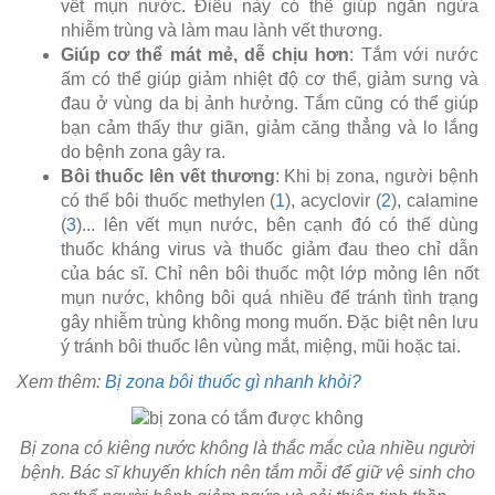
vết mụn nước. Điều này có thể giúp ngăn ngừa
nhiễm trùng và làm mau lành vết thương.
Giúp cơ thể mát mẻ, dễ chịu hơn
: Tắm với nước
ấm có thể giúp giảm nhiệt độ cơ thể, giảm sưng và
đau ở vùng da bị ảnh hưởng. Tắm cũng có thể giúp
bạn cảm thấy thư giãn, giảm căng thẳng và lo lắng
do bệnh zona gây ra.
Bôi thuốc lên vết thương
: Khi bị zona, người bệnh
có thể bôi thuốc methylen (
1
), acyclovir (
2
), calamine
(
3
)... lên vết mụn nước, bên cạnh đó có thể dùng
thuốc kháng virus và thuốc giảm đau theo chỉ dẫn
của bác sĩ. Chỉ nên bôi thuốc một lớp mỏng lên nốt
mụn nước, không bôi quá nhiều để tránh tình trạng
gây nhiễm trùng không mong muốn. Đặc biệt nên lưu
ý tránh bôi thuốc lên vùng mắt, miệng, mũi hoặc tai.
Xem thêm:
Bị zona bôi thuốc gì nhanh khỏi?
Bị zona có kiêng nước không là thắc mắc của nhiều người
bệnh. Bác sĩ khuyến khích nên tắm mỗi để giữ vệ sinh cho