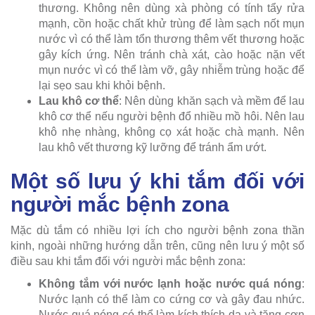
thương. Không nên dùng xà phòng có tính tẩy rửa
mạnh, cồn hoặc chất khử trùng để làm sạch nốt mụn
nước vì có thể làm tổn thương thêm vết thương hoặc
gây kích ứng. Nên tránh chà xát, cào hoặc nặn vết
mụn nước vì có thể làm vỡ, gây nhiễm trùng hoặc để
lại sẹo sau khi khỏi bệnh.
Lau khô cơ thể
: Nên dùng khăn sạch và mềm để lau
khô cơ thể nếu người bệnh đổ nhiều mồ hôi. Nên lau
khô nhẹ nhàng, không cọ xát hoặc chà mạnh. Nên
lau khô vết thương kỹ lưỡng để tránh ẩm ướt.
Một số lưu ý khi tắm đối với
người mắc bệnh zona
Mặc dù tắm có nhiều lợi ích cho người bệnh zona thần
kinh, ngoài những hướng dẫn trên, cũng nên lưu ý một số
điều sau khi tắm đối với người mắc bệnh zona:
Không tắm với nước lạnh hoặc nước quá nóng
:
Nước lạnh có thể làm co cứng cơ và gây đau nhức.
Nước quá nóng có thể làm kích thích da và tăng cơn