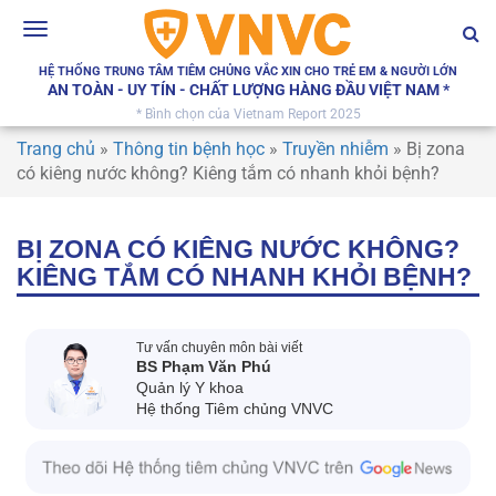
Toggle
navigation
HỆ THỐNG TRUNG TÂM TIÊM CHỦNG VẮC XIN CHO TRẺ EM & NGƯỜI LỚN
AN TOÀN - UY TÍN - CHẤT LƯỢNG HÀNG ĐẦU VIỆT NAM *
* Bình chọn của Vietnam Report 2025
Trang chủ
»
Thông tin bệnh học
»
Truyền nhiễm
»
Bị zona
có kiêng nước không? Kiêng tắm có nhanh khỏi bệnh?
BỊ ZONA CÓ KIÊNG NƯỚC KHÔNG?
KIÊNG TẮM CÓ NHANH KHỎI BỆNH?
Tư vấn chuyên môn bài viết
BS Phạm Văn Phú
Quản lý Y khoa
Hệ thống Tiêm chủng VNVC