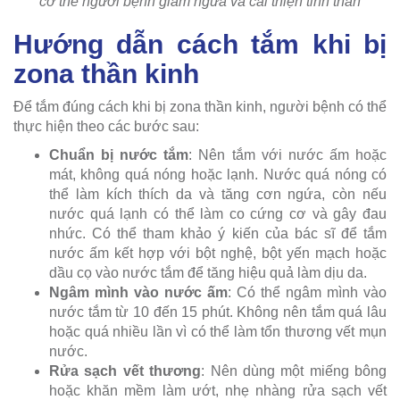
cơ thể người bệnh giảm ngứa và cải thiện tinh thần
Hướng dẫn cách tắm khi bị
zona thần kinh
Để tắm đúng cách khi bị zona thần kinh, người bệnh có thể
thực hiện theo các bước sau:
Chuẩn bị nước tắm
: Nên tắm với nước ấm hoặc
mát, không quá nóng hoặc lạnh. Nước quá nóng có
thể làm kích thích da và tăng cơn ngứa, còn nếu
nước quá lạnh có thể làm co cứng cơ và gây đau
nhức. Có thể tham khảo ý kiến của bác sĩ để tắm
nước ấm kết hợp với bột nghệ, bột yến mạch hoặc
dầu cọ vào nước tắm để tăng hiệu quả làm dịu da.
Ngâm mình vào nước ấm
: Có thể ngâm mình vào
nước tắm từ 10 đến 15 phút. Không nên tắm quá lâu
hoặc quá nhiều lần vì có thể làm tổn thương vết mụn
nước.
Rửa sạch vết thương
: Nên dùng một miếng bông
hoặc khăn mềm làm ướt, nhẹ nhàng rửa sạch vết