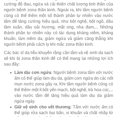
cường độ đau, ngứa và cải thiện chất lượng tinh thần của
người bệnh zona thần kinh. Ngoài ra, khi tắm người bệnh
cũng có thể thêm một số thành phần tự nhiên vào nước
tắm để tăng cường hiệu quả, như bột nghệ, bột ngô, dầu
tầm xuân, dầu oải hương, mật ong, nha đam,... Những
thành phần tự nhiên này có tác dụng kháng viêm, kháng
khuẩn, làm mềm da, giảm ngứa và giảm căng thẳng khi
người bệnh phải cách ly khi mắc zona thần kinh.
Các bác sĩ da liễu khuyên rằng cần tắm và vệ sinh da sạch
sẽ khi bị zona thần kinh để có thể mang lại những lợi ích
sau đây:
Làm dịu cơn ngứa
: Người bệnh zona tắm với nước
ấm có thể giúp làm dịu da, giảm cơn ngứa do các nốt
mụn nước zona gây ra. Khi tắm người bệnh cũng có
thể thêm một ít bột yến mạch, bột nghệ, trà hoa cúc,...
vào nước tắm để tăng hiệu quả làm dịu da giảm
ngứa ngáy.
Giữ vệ sinh cho vết thương
: Tắm với nước ấm có
thể giúp rửa sạch bụi bẩn, vi khuẩn và chất nhầy từ