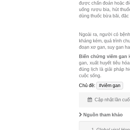
được chẩn đoán hoặc điều
uống rượu bia, hút thuố
dùng thuốc bừa bãi, đặc 
Ngoài ra, người có bệnh
kháng kém, quá trình ch
đoạn xơ gan, suy gan ha
Biến chứng viêm gan
k
gan, xuất huyết tiêu hó
đúng lịch là giải pháp 
cuộc sống.
Chủ đề:
#viêm gan
Cập nhật lần cuối
Nguồn tham khảo
Global viral Hepa