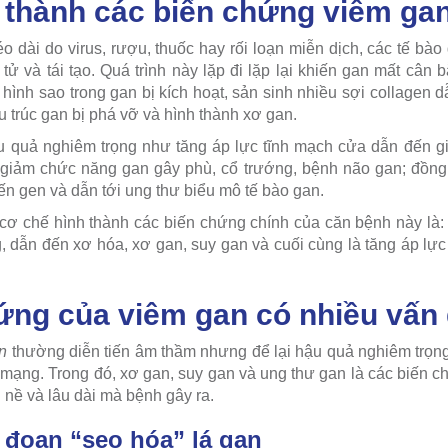
 thành các biến chứng viêm ga
o dài do virus, rượu, thuốc hay rối loạn miễn dịch, các tế bào 
i tử và tái tạo. Quá trình này lặp đi lặp lại khiến gan mất cân
 hình sao trong gan bị kích hoạt, sản sinh nhiều sợi collagen d
ấu trúc gan bị phá vỡ và hình thành xơ gan.
u quả nghiêm trọng như tăng áp lực tĩnh mạch cửa dẫn đến gi
y giảm chức năng gan gây phù, cổ trướng, bệnh não gan; đồng th
ến gen và dẫn tới ung thư biểu mô tế bào gan.
cơ chế hình thành các biến chứng chính của căn bệnh này là:
g, dẫn đến xơ hóa, xơ gan, suy gan và cuối cùng là tăng áp lự
ứng của viêm gan có nhiều vấn
n
thường diễn tiến âm thầm nhưng để lại hậu quả nghiêm trọn
 mạng. Trong đó, xơ gan, suy gan và ung thư gan là các biến c
nề và lâu dài mà bệnh gây ra.
i đoạn “sẹo hóa” lá gan