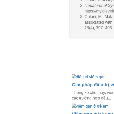
Hepatorenal Sy
https://my.clev
Colaci, M., Malat
associated with 
19
(4), 397–403.
Giải pháp điều trị 
Thống kê cho thấy, viê
các trường hợp đều...