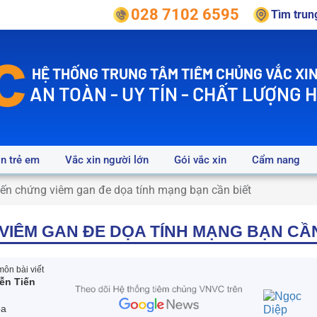
028 7102 6595
Tìm tru
HỆ THỐNG TRUNG TÂM TIÊM CHỦNG VẮC XIN
AN TOÀN - UY TÍN - CHẤT LƯỢNG 
in trẻ em
Vắc xin người lớn
Gói vắc xin
Cẩm nang
iến chứng viêm gan đe dọa tính mạng bạn cần biết
 VIÊM GAN ĐE DỌA TÍNH MẠNG BẠN CẦN
ôn bài viết
ễn Tiến
oa