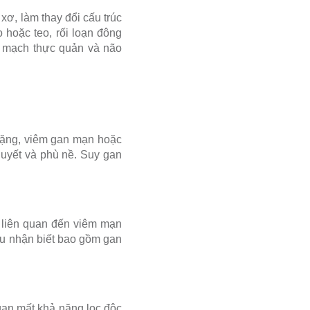
xơ, làm thay đổi cấu trúc
 hoặc teo, rối loạn đông
h mạch thực quản và não
nặng, viêm gan mạn hoặc
huyết và phù nề. Suy gan
h liên quan đến viêm mạn
ệu nhận biết bao gồm gan
gan mất khả năng lọc độc