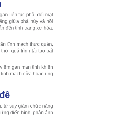
n
gan liên tục phải đối mặt
 bằng giữa phá hủy và hồi
ẫn đến tình trạng xơ hóa.
ãn tĩnh mạch thực quản,
ời quá trình tái tạo bất
 viêm gan mạn tính khiến
c tĩnh mạch cửa hoặc ung
 đề
g, từ suy giảm chức năng
hứng điển hình, phản ánh