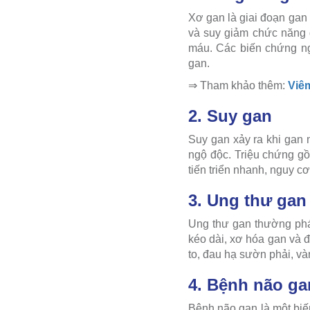
Xơ gan là giai đoạn gan 
và suy giảm chức năng g
máu. Các biến chứng ng
gan.
⇒ Tham khảo thêm:
Viêm
2. Suy gan
Suy gan xảy ra khi gan
ngộ độc. Triệu chứng gồ
tiến triển nhanh, nguy c
3. Ung thư gan
Ung thư gan thường phát
kéo dài, xơ hóa gan và 
to, đau hạ sườn phải, và
4. Bệnh não ga
Bệnh não gan là một biế