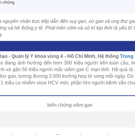
m chủng
à nguyên nhân trực tiếp dẫn đến suy gan, xơ gan và ung thư ga
g và hệ thống y tế. Phát hiện sớm và xử trí kịp thời là yếu tố 
g.
ạo - Quản lý Y khoa vùng 4 - Hồ Chí Minh, Hệ thống
Trung
rus đang ảnh hưởng đến hơn 300 triệu người trên toàn cầu, tr
h và gần 50 triệu người mắc viêm gan C mạn tính. Hệ quả là 1
hư gan, tương đương 3.500 trường hợp tử vong mỗi ngày. Dù m
 1 triệu ca nhiễm virus HCV mới, phần lớn người bệnh vẫn c