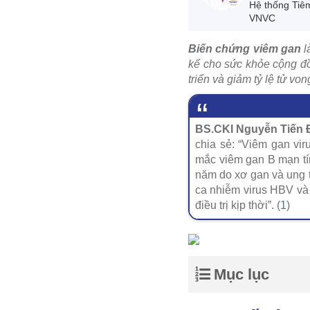
Hệ thống Tiê
VNVC
Biến chứng viêm gan
l
kể cho sức khỏe cộng đồn
triển và giảm tỷ lệ tử von
BS.CKI Nguyễn Tiến Đ
chia sẻ: “Viêm gan vi
mắc viêm gan B mạn tín
năm do xơ gan và ung t
ca nhiễm virus HBV và
điều trị kịp thời”. (
1
)
Mục lục