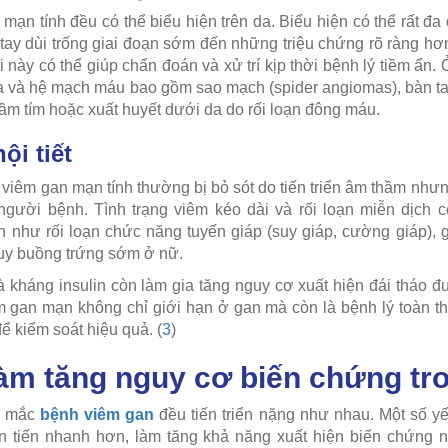
mạn tính đều có thể biểu hiện trên da. Biểu hiện có thể rất đ
tay dùi trống giai đoạn sớm đến những triệu chứng rõ ràng hơ
 này có thể giúp chẩn đoán và xử trí kịp thời bệnh lý tiềm ẩn.
 da và hệ mạch máu bao gồm sao mạch (spider angiomas), bàn ta
ầm tím hoặc xuất huyết dưới da do rối loạn đông máu.
ội tiết
g viêm gan mạn tính thường bị bỏ sót do tiến triển âm thầm nh
người bệnh. Tình trạng viêm kéo dài và rối loạn miễn dịch c
ình như rối loạn chức năng tuyến giáp (suy giáp, cường giáp), 
suy buồng trứng sớm ở nữ.
à kháng insulin còn làm gia tăng nguy cơ xuất hiện đái tháo 
 gan mạn không chỉ giới hạn ở gan mà còn là bệnh lý toàn thâ
để kiểm soát hiệu quả. (
3
)
làm tăng nguy cơ biến chứng tr
ời mắc
bệnh viêm gan
đều tiến triển nặng như nhau. Một số yế
n tiến nhanh hơn, làm tăng khả năng xuất hiện biến chứng