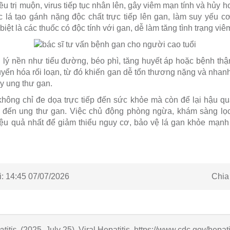
 trị muộn, virus tiếp tục nhân lên, gây viêm mạn tính và hủy h
c lá tạo gánh nặng độc chất trực tiếp lên gan, làm suy yếu cơ 
biệt là các thuốc có độc tính với gan, dễ làm tăng tình trạng vi
 lý nền như tiểu đường, béo phì, tăng huyết áp hoặc bệnh t
uyển hóa rối loạn, từ đó khiến gan dễ tổn thương nặng và nhan
y ung thư gan.
hông chỉ đe dọa trực tiếp đến sức khỏe mà còn để lại hậu quả
a đến ung thư gan. Việc chủ động phòng ngừa, khám sàng lọc
hiệu quả nhất để giảm thiểu nguy cơ, bảo vệ lá gan khỏe mạn
Chia
:
14:45 07/07/2026
titis
. (2025, July 25). Viral Hepatitis.
https://www.cdc.gov/hepati