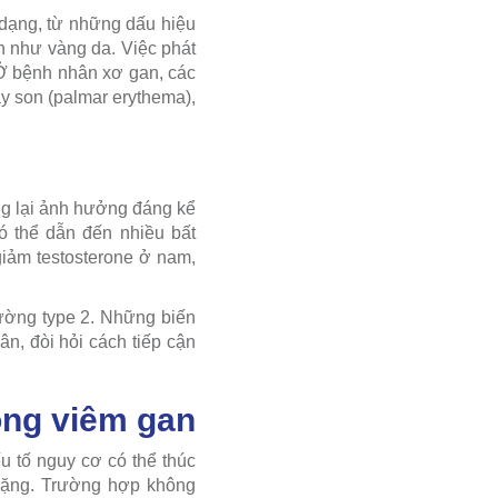
a dạng, từ những dấu hiệu
n như vàng da. Việc phát
 Ở bệnh nhân xơ gan, các
y son (palmar erythema),
ưng lại ảnh hưởng đáng kể
ó thể dẫn đến nhiều bất
giảm testosterone ở nam,
đường type 2. Những biến
n, đòi hỏi cách tiếp cận
ong viêm gan
u tố nguy cơ có thể thúc
 nặng. Trường hợp không