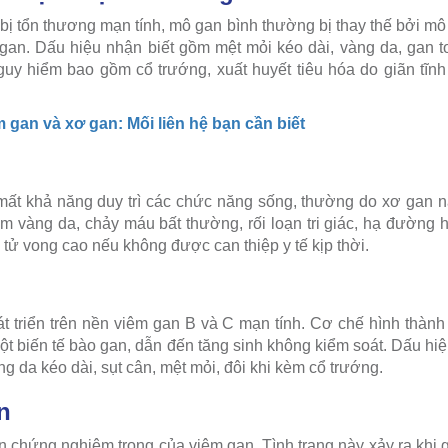
bị tổn thương mạn tính, mô gan bình thường bị thay thế bởi mô 
an. Dấu hiệu nhận biết gồm mệt mỏi kéo dài, vàng da, gan to
uy hiểm bao gồm cổ trướng, xuất huyết tiêu hóa do giãn tĩn
 gan và xơ gan: Mối liên hệ bạn cần biết
 mất khả năng duy trì các chức năng sống, thường do xơ gan 
m vàng da, chảy máu bất thường, rối loạn tri giác, hạ đường 
ơ tử vong cao nếu không được can thiệp y tế kịp thời.
 triển trên nền viêm gan B và C mạn tính. Cơ chế hình thàn
đột biến tế bào gan, dẫn đến tăng sinh không kiểm soát. Dấu hi
ng da kéo dài, sụt cân, mệt mỏi, đôi khi kèm cổ trướng.
n
n chứng nghiêm trọng của viêm gan. Tình trạng này xảy ra khi 