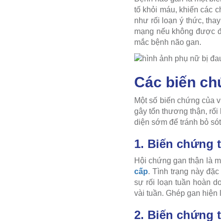
tố khỏi máu, khiến các c
như rối loạn ý thức, tha
mạng nếu không được điều
mắc bệnh não gan.
Các biến ch
Một số biến chứng của v
gây tổn thương thận, rối
diện sớm để tránh bỏ sót
1. Biến chứng 
Hội chứng gan thận là 
cấp
. Tình trạng này đặc
sự rối loạn tuần hoàn do
vài tuần. Ghép gan hiện l
2. Biến chứng 