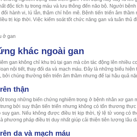
hất độc tích tụ trong máu và lưu thông đến não bộ. Người bệnh
y đổi hành vi, lú lẫn, thậm chí hôn mê. Bệnh tiến triển âm thầm
 trị kịp thời. Việc kiểm soát tốt chức năng gan và tuân thủ đ
ứng khác ngoài gan
iêm gan không chỉ khu trú tại gan mà còn tác động lên nhiều cơ
 loạn nội tiết, thay đổi da và mạch máu. Đây là những biểu hiệ
, bởi chúng thường tiến triển âm thầm nhưng để lại hậu quả nặ
trên thận
một trong những biến chứng nghiêm trọng ở bệnh nhân xơ gan 
 trưng bởi suy thận tiến triển nhưng không có tổn thương thực t
 suy gan. Nếu không được điều trị kịp thời, tỷ lệ tử vong có t
à phương pháp điều trị duy nhất giúp cải thiện tiên lượng lâu dà
trên da và mạch máu