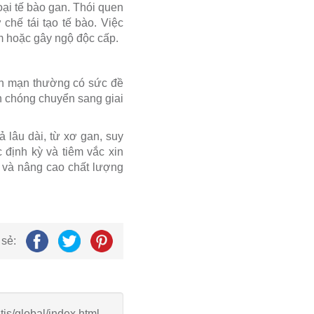
oại tế bào gan. Thói quen
chế tái tạo tế bào. Việc
êm hoặc gây ngộ độc cấp.
hận mạn thường có sức đề
h chóng chuyển sang giai
 lâu dài, từ xơ gan, suy
 định kỳ và tiêm vắc xin
h và nâng cao chất lượng
 sẻ:
tis/global/index.html