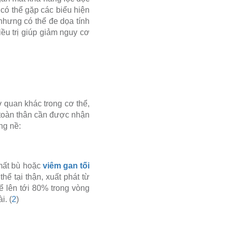
 có thể gặp các biểu hiện
 nhưng có thể đe dọa tính
iều trị giúp giảm nguy cơ
 quan khác trong cơ thể,
n toàn thân cần được nhận
ng nề:
mất bù hoặc
viêm gan tối
hể tại thận, xuất phát từ
hể lên tới 80% trong vòng
i. (
2
)