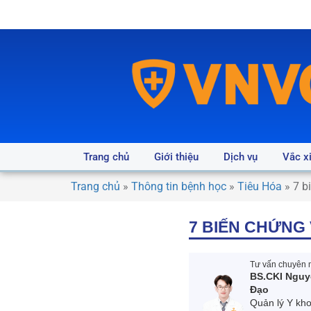
Trang chủ
Giới thiệu
Dịch vụ
Vắc x
Trang chủ
»
Thông tin bệnh học
»
Tiêu Hóa
»
7 b
7 BIẾN CHỨNG
Tư vấn chuyên m
BS.CKI Nguy
Đạo
Quản lý Y kh