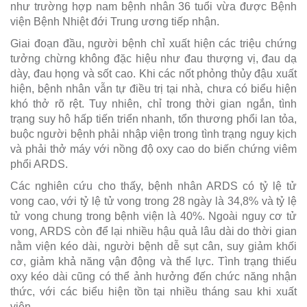
như trường hợp nam bệnh nhân 36 tuổi vừa được Bệnh
viện Bệnh Nhiệt đới Trung ương tiếp nhận.
Giai đoạn đầu, người bệnh chỉ xuất hiện các triệu chứng
tưởng chừng không đặc hiệu như đau thượng vị, đau dạ
dày, đau họng và sốt cao. Khi các nốt phỏng thủy đậu xuất
hiện, bệnh nhân vẫn tự điều trị tại nhà, chưa có biểu hiện
khó thở rõ rệt. Tuy nhiên, chỉ trong thời gian ngắn, tình
trạng suy hô hấp tiến triển nhanh, tổn thương phổi lan tỏa,
buộc người bệnh phải nhập viện trong tình trạng nguy kịch
và phải thở máy với nồng độ oxy cao do biến chứng viêm
phổi ARDS.
Các nghiên cứu cho thấy, bệnh nhân ARDS có tỷ lệ tử
vong cao, với tỷ lệ tử vong trong 28 ngày là 34,8% và tỷ lệ
tử vong chung trong bệnh viện là 40%. Ngoài nguy cơ tử
vong, ARDS còn để lại nhiều hậu quả lâu dài do thời gian
nằm viện kéo dài, người bệnh dễ sụt cân, suy giảm khối
cơ, giảm khả năng vận động và thể lực. Tình trạng thiếu
oxy kéo dài cũng có thể ảnh hưởng đến chức năng nhận
thức, với các biểu hiện tồn tại nhiều tháng sau khi xuất
viện.