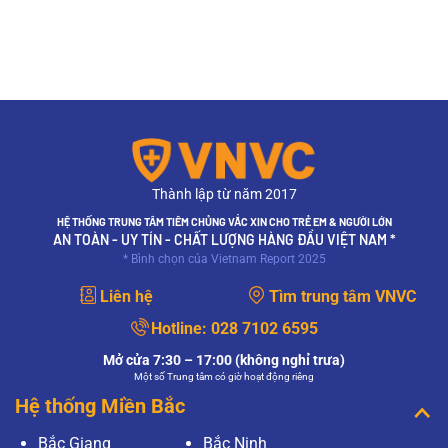
Thành lập từ năm 2017
HỆ THỐNG TRUNG TÂM TIÊM CHỦNG VẮC XIN CHO TRẺ EM & NGƯỜI LỚN
AN TOÀN - UY TÍN - CHẤT LƯỢNG HÀNG ĐẦU VIỆT NAM *
* Bình chọn của Vietnam Report 2025
Liên hệ
Tìm trung tâm VNVC
Hotline:
028 7102 6595
Mở cửa 7:30 – 17:00 (không nghỉ trưa)
Một số Trung tâm có giờ hoạt động riêng
Hệ thống Miền Bắc
Bắc Giang
Bắc Ninh