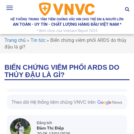
Toggle
navigation
HỆ THỐNG TRUNG TÂM TIÊM CHỦNG VẮC XIN CHO TRẺ EM & NGƯỜI LỚN
AN TOÀN - UY TÍN - CHẤT LƯỢNG HÀNG ĐẦU VIỆT NAM *
* Bình chọn của Vietnam Report 2025
Trang chủ
»
Tin tức
»
Biến chứng viêm phổi ARDS do thủy
đậu là gì?
BIẾN CHỨNG VIÊM PHỔI ARDS DO
THỦY ĐẬU LÀ GÌ?
Đăng bởi
Đàm Thị Điệp
20:05 13/01/2026