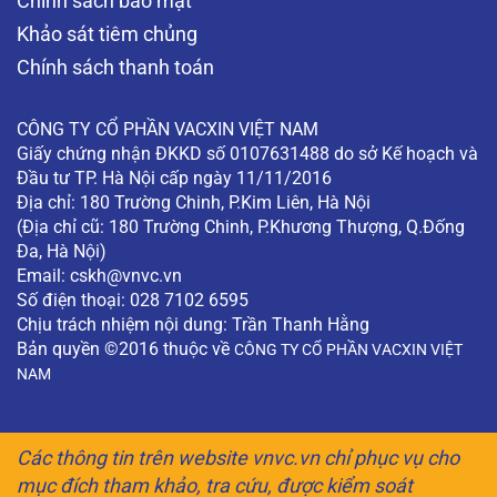
Chính sách bảo mật
Khảo sát tiêm chủng
Chính sách thanh toán
CÔNG TY CỔ PHẦN VACXIN VIỆT NAM
Giấy chứng nhận ĐKKD số 0107631488 do sở Kế hoạch và
Đầu tư TP. Hà Nội cấp ngày 11/11/2016
Địa chỉ: 180 Trường Chinh, P.Kim Liên, Hà Nội
(Địa chỉ cũ: 180 Trường Chinh, P.Khương Thượng, Q.Đống
Đa, Hà Nội)
Email:
cskh@vnvc.vn
Số điện thoại: 028 7102 6595
Chịu trách nhiệm nội dung: Trần Thanh Hằng
Bản quyền ©2016 thuộc về
CÔNG TY CỔ PHẦN VACXIN VIỆT
NAM
Các thông tin trên website vnvc.vn chỉ phục vụ cho
mục đích tham khảo, tra cứu, được kiểm soát