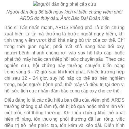
Người đàn ông 36 tuổi nguy kịch vì biến chứng viêm phổi
ARDS do thủy đậu. Ảnh: Báo Đại Đoàn Kết.
Bác sĩ Tấn nhấn mạnh, ARDS không phải là biến chứng
xuất hiện từ từ mà thường là bước ngoặt nguy hiểm, khi
tình trạng viêm vượt khỏi khả năng bù trừ của cơ thể. Chỉ
trong thời gian ngắn, phổi mất khả năng trao đổi oxy,
người bệnh nhanh chóng rơi vào suy hô hấp cấp, buộc
phải thở máy hoặc can thiệp hồi sức chuyên sâu. Theo các
nghiên cứu, hội chứng này thường chuyển biến nặng
trong vòng 6 - 72 giờ sau khi khởi phát. Nhiều trường hợp
chỉ sau 12 - 24 giờ, suy hô hấp có thể trở nên nghiêm
trọng, buộc người bệnh phải thở máy và điều trị tại đơn vị
hồi sức tích cực nhằm đảm bảo cung cấp oxy cho cơ thể.
Điều đáng lo là các dấu hiệu ban đầu của viêm phổi ARDS
thường không quá rầm rộ, dễ bị bỏ qua hoặc nhầm lẫn với
mệt mỏi, sốt thông thường. Khi triệu chứng khó thở xuất
hiện rõ ràng, tổn thương phổi thường đã lan rộng, việc
điều trị trở nên phức tạp, tốn kém và kéo dài. Điển hình