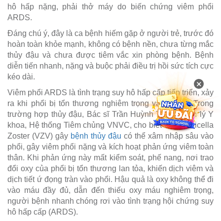
hô hấp nặng, phải thở máy do biến chứng viêm phổi
ARDS.
Đáng chú ý, đây là ca bệnh hiếm gặp ở người trẻ, trước đó
hoàn toàn khỏe mạnh, không có bệnh nền, chưa từng mắc
thủy đậu và chưa được tiêm vắc xin phòng bệnh. Bệnh
diễn tiến nhanh, nặng và buộc phải điều trị hồi sức tích cực
kéo dài.
×
Viêm phổi ARDS là tình trạng suy hô hấp cấp tiến triển, xảy
ra khi phổi bị tổn thương nghiêm trọng và lan tỏa. Trong
trường hợp thủy đậu, Bác sĩ Trần Huỳnh Tấn - Quản lý Y
khoa, Hệ thống Tiêm chủng VNVC, cho biết virus Varicella
Zoster (VZV) gây
bệnh thủy đậu
có thể xâm nhập sâu vào
phổi, gây viêm phổi nặng và kích hoạt phản ứng viêm toàn
thân. Khi phản ứng này mất kiểm soát, phế nang, nơi trao
đổi oxy của phổi bị tổn thương lan tỏa, khiến dịch viêm và
dịch tiết ứ đọng tràn vào phổi. Hậu quả là oxy không thể đi
vào máu đầy đủ, dẫn đến thiếu oxy máu nghiêm trọng,
người bệnh nhanh chóng rơi vào tình trạng hội chứng suy
hô hấp cấp (ARDS).