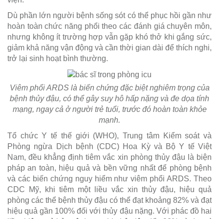
Dù phần lớn người bệnh sống sót có thể phục hồi gần như
hoàn toàn chức năng phổi theo các đánh giá chuyên môn,
nhưng không ít trường hợp vẫn gặp khó thở khi gắng sức,
giảm khả năng vận động và cần thời gian dài để thích nghi,
trở lại sinh hoạt bình thường.
Viêm phổi ARDS là biến chứng đặc biệt nghiêm trọng của
bệnh thủy đậu, có thể gây suy hô hấp nặng và đe dọa tính
mạng, ngay cả ở người trẻ tuổi, trước đó hoàn toàn khỏe
mạnh.
Tổ chức Y tế thế giới (WHO), Trung tâm Kiểm soát và
Phòng ngừa Dịch bệnh (CDC) Hoa Kỳ và Bộ Y tế Việt
Nam, đều khẳng định tiêm vắc xin phòng thủy đậu là biện
pháp an toàn, hiệu quả và bền vững nhất để phòng bệnh
và các biến chứng nguy hiểm như viêm phổi ARDS. Theo
CDC Mỹ, khi tiêm một liều vắc xin thủy đậu, hiệu quả
phòng các thể bệnh thủy đậu có thể đạt khoảng 82% và đạt
hiệu quả gần 100% đối với thủy đậu nặng. Với phác đồ hai