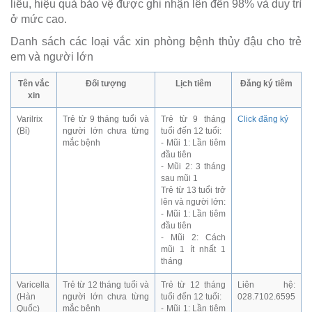
liều, hiệu quả bảo vệ được ghi nhận lên đến 98% và duy trì
ở mức cao.
Danh sách các loại vắc xin phòng bệnh thủy đậu cho trẻ
em và người lớn
Tên vắc
Đối tượng
Lịch tiêm
Đăng ký tiêm
xin
Varilrix
Trẻ từ 9 tháng tuổi và
Trẻ từ 9 tháng
Click đăng ký
(Bỉ)
người lớn chưa từng
tuổi đến 12 tuổi:
mắc bệnh
- Mũi 1: Lần tiêm
đầu tiên
- Mũi 2: 3 tháng
sau mũi 1
Trẻ từ 13 tuổi trở
lên và người lớn:
- Mũi 1: Lần tiêm
đầu tiên
- Mũi 2: Cách
mũi 1 ít nhất 1
tháng
Varicella
Trẻ từ 12 tháng tuổi và
Trẻ từ 12 tháng
Liên hệ:
(Hàn
người lớn chưa từng
tuổi đến 12 tuổi:
028.7102.6595
Quốc)
mắc bệnh
- Mũi 1: Lần tiêm