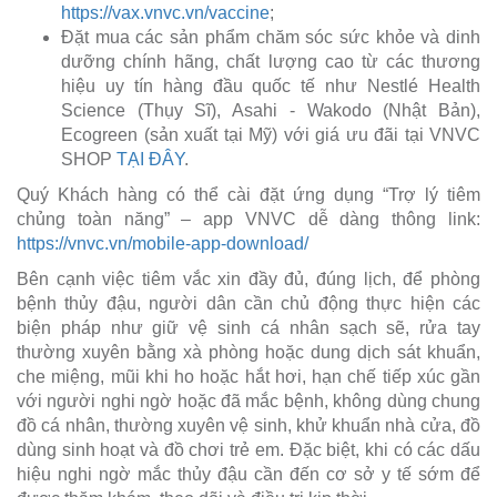
https://vax.vnvc.vn/vaccine
;
Đặt mua các sản phẩm chăm sóc sức khỏe và dinh
dưỡng chính hãng, chất lượng cao từ các thương
hiệu uy tín hàng đầu quốc tế như Nestlé Health
Science (Thụy Sĩ), Asahi - Wakodo (Nhật Bản),
Ecogreen (sản xuất tại Mỹ) với giá ưu đãi tại VNVC
SHOP
TẠI ĐÂY
.
Quý Khách hàng có thể cài đặt ứng dụng “Trợ lý tiêm
chủng toàn năng” – app VNVC dễ dàng thông link:
https://vnvc.vn/mobile-app-download/
Bên cạnh việc tiêm vắc xin đầy đủ, đúng lịch, để phòng
bệnh thủy đậu, người dân cần chủ động thực hiện các
biện pháp như giữ vệ sinh cá nhân sạch sẽ, rửa tay
thường xuyên bằng xà phòng hoặc dung dịch sát khuẩn,
che miệng, mũi khi ho hoặc hắt hơi, hạn chế tiếp xúc gần
với người nghi ngờ hoặc đã mắc bệnh, không dùng chung
đồ cá nhân, thường xuyên vệ sinh, khử khuẩn nhà cửa, đồ
dùng sinh hoạt và đồ chơi trẻ em. Đặc biệt, khi có các dấu
hiệu nghi ngờ mắc thủy đậu cần đến cơ sở y tế sớm để