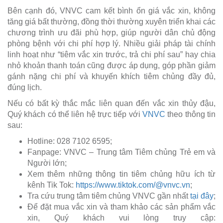
Bên cạnh đó, VNVC cam kết bình ổn giá vắc xin, không
tăng giá bất thường, đồng thời thường xuyên triển khai các
chương trình ưu đãi phù hợp, giúp người dân chủ động
phòng bệnh với chi phí hợp lý. Nhiều giải pháp tài chính
linh hoạt như “tiêm vắc xin trước, trả chi phí sau” hay chia
nhỏ khoản thanh toán cũng được áp dụng, góp phần giảm
gánh nặng chi phí và khuyến khích tiêm chủng đầy đủ,
đúng lịch.
Nếu có bất kỳ thắc mắc liên quan đến vắc xin thủy đậu,
Quý khách có thể liên hệ trực tiếp với
VNVC
theo thông tin
sau:
Hotline: 028 7102 6595;
Fanpage: VNVC – Trung tâm Tiêm chủng Trẻ em và
Người lớn;
Xem thêm những thông tin tiêm chủng hữu ích từ
kênh Tik Tok:
https://www.tiktok.com/@vnvc.vn
;
Tra cứu trung tâm tiêm chủng VNVC gần nhất
tại đây
;
Để đặt mua vắc xin và tham khảo các sản phẩm vắc
xin, Quý khách vui lòng truy cập: