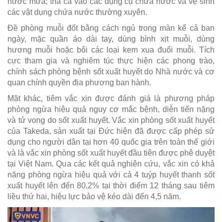
nước mưa; thả cá vào các dụng cụ chứa nước và vệ sinh
các vật dụng chứa nước thường xuyên.
Đề phòng muỗi đốt bằng cách ngủ trong màn kể cả ban
ngày, mặc quần áo dài tay, dùng bình xịt muỗi, dùng
hương muỗi hoặc bôi các loại kem xua đuổi muỗi. Tích
cực tham gia và nghiêm túc thực hiện các phong trào,
chính sách phòng bệnh sốt xuất huyết do Nhà nước và cơ
quan chính quyền địa phương ban hành.
Mặt khác, tiêm vắc xin được đánh giá là phương pháp
phòng ngừa hiệu quả nguy cơ mắc bệnh, diễn tiến nặng
và tử vong do sốt xuất huyết. Vắc xin phòng sốt xuất huyết
của Takeda, sản xuất tại Đức hiện đã được cấp phép sử
dụng cho người dân tại hơn 40 quốc gia trên toàn thế giới
và là vắc xin phòng sốt xuất huyết đầu tiên được phê duyệt
tại Việt Nam. Qua các kết quả nghiên cứu, vắc xin có khả
năng phòng ngừa hiệu quả với cả 4 tuýp huyết thanh sốt
xuất huyết lên đến 80,2% tại thời điểm 12 tháng sau tiêm
liều thứ hai, hiệu lực bảo vệ kéo dài đến 4,5 năm.