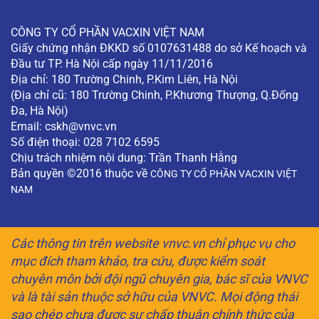
CÔNG TY CỔ PHẦN VACXIN VIỆT NAM
Giấy chứng nhận ĐKKD số 0107631488 do sở Kế hoạch và
Đầu tư TP. Hà Nội cấp ngày 11/11/2016
Địa chỉ: 180 Trường Chinh, P.Kim Liên, Hà Nội
(Địa chỉ cũ: 180 Trường Chinh, P.Khương Thượng, Q.Đống
Đa, Hà Nội)
Email:
cskh@vnvc.vn
Số điện thoại: 028 7102 6595
Chịu trách nhiệm nội dung: Trần Thanh Hằng
Bản quyền ©2016 thuộc về
CÔNG TY CỔ PHẦN VACXIN VIỆT
NAM
Các thông tin trên website vnvc.vn chỉ phục vụ cho
mục đích tham khảo, tra cứu, được kiểm soát
chuyên môn bởi đội ngũ chuyên gia, bác sĩ của VNVC
và là tài sản thuộc sở hữu của VNVC. Mọi động thái
sao chép chưa được sự chấp thuận chính thức của