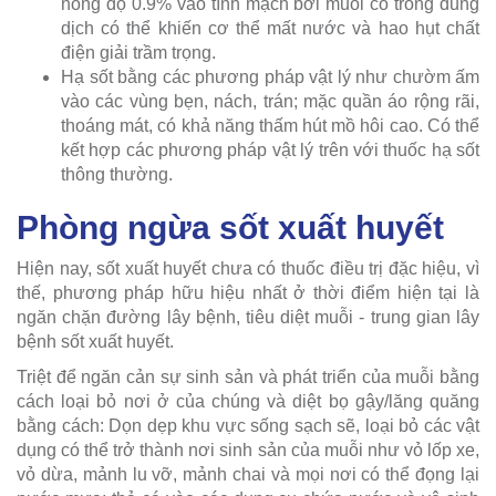
nồng độ 0.9% vào tĩnh mạch bởi muối có trong dung
dịch có thể khiến cơ thể mất nước và hao hụt chất
điện giải trầm trọng.
Hạ sốt bằng các phương pháp vật lý như chườm ấm
vào các vùng bẹn, nách, trán; mặc quần áo rộng rãi,
thoáng mát, có khả năng thấm hút mồ hôi cao. Có thể
kết hợp các phương pháp vật lý trên với thuốc hạ sốt
thông thường.
Phòng ngừa sốt xuất huyết
Hiện nay, sốt xuất huyết chưa có thuốc điều trị đặc hiệu, vì
thế, phương pháp hữu hiệu nhất ở thời điểm hiện tại là
ngăn chặn đường lây bệnh, tiêu diệt muỗi - trung gian lây
bệnh sốt xuất huyết.
Triệt để ngăn cản sự sinh sản và phát triển của muỗi bằng
cách loại bỏ nơi ở của chúng và diệt bọ gậy/lăng quăng
bằng cách: Dọn dẹp khu vực sống sạch sẽ, loại bỏ các vật
dụng có thể trở thành nơi sinh sản của muỗi như vỏ lốp xe,
vỏ dừa, mảnh lu vỡ, mảnh chai và mọi nơi có thể đọng lại