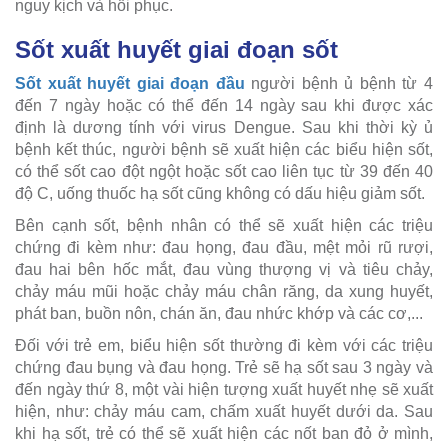
nguy kịch và hồi phục.
Sốt xuất huyết giai đoạn sốt
Sốt xuất huyết giai đoạn đầu
người bệnh ủ bệnh từ 4
đến 7 ngày hoặc có thể đến 14 ngày sau khi được xác
định là dương tính với virus Dengue. Sau khi thời kỳ ủ
bệnh kết thúc, người bệnh sẽ xuất hiện các biểu hiện sốt,
có thể sốt cao đột ngột hoặc sốt cao liên tục từ 39 đến 40
độ C, uống thuốc hạ sốt cũng không có dấu hiệu giảm sốt.
Bên cạnh sốt, bệnh nhân có thể sẽ xuất hiện các triệu
chứng đi kèm như: đau họng, đau đầu, mệt mỏi rũ rượi,
đau hai bên hốc mắt, đau vùng thượng vị và tiêu chảy,
chảy máu mũi hoặc chảy máu chân răng, da xung huyết,
phát ban, buồn nôn, chán ăn, đau nhức khớp và các cơ,...
Đối với trẻ em, biểu hiện sốt thường đi kèm với các triệu
chứng đau bụng và đau họng. Trẻ sẽ hạ sốt sau 3 ngày và
đến ngày thứ 8, một vài hiện tượng xuất huyết nhẹ sẽ xuất
hiện, như: chảy máu cam, chấm xuất huyết dưới da. Sau
khi hạ sốt, trẻ có thể sẽ xuất hiện các nốt ban đỏ ở mình,