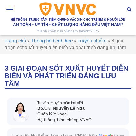
Toggle
navigation
HỆ THỐNG TRUNG TÂM TIÊM CHỦNG VẮC XIN CHO TRẺ EM & NGƯỜI LỚN
AN TOÀN - UY TÍN - CHẤT LƯỢNG HÀNG ĐẦU VIỆT NAM *
* Bình chọn của Vietnam Report 2025
Trang chủ
»
Thông tin bệnh học
»
Truyền nhiễm
»
3 giai
đoạn sốt xuất huyết diễn biến và phát triển đáng lưu tâm
3 GIAI ĐOẠN SỐT XUẤT HUYẾT DIỄN
BIẾN VÀ PHÁT TRIỂN ĐÁNG LƯU
TÂM
Tư vấn chuyên môn bài viết
BS.CKI Nguyễn Lê Nga
Quản lý Y khoa
Hệ thống Tiêm chủng VNVC