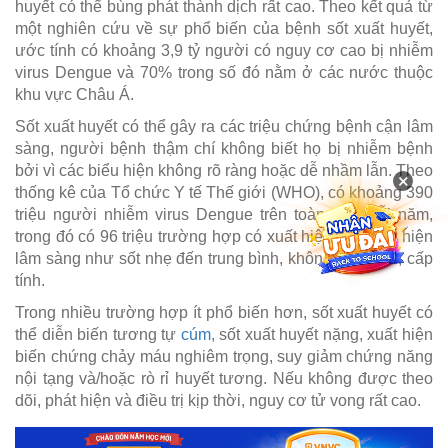
huyết có thể bùng phát thành dịch rất cao. Theo kết quả từ
một nghiên cứu về sự phổ biến của bệnh sốt xuất huyết,
ước tính có khoảng 3,9 tỷ người có nguy cơ cao bị nhiễm
virus Dengue và 70% trong số đó nằm ở các nước thuộc
khu vực Châu Á.
Sốt xuất huyết có thể gây ra các triệu chứng bệnh cận lâm
sàng, người bệnh thậm chí không biết họ bị nhiễm bệnh
bởi vì các biểu hiện không rõ ràng hoặc dễ nhầm lẫn. Theo
×
thống kê của Tổ chức Y tế Thế giới (WHO), có khoảng 390
triệu người nhiễm virus Dengue trên toàn cầu mỗi năm,
trong đó có 96 triệu trường hợp có xuất hiện các biểu hiện
lâm sàng như sốt nhẹ đến trung bình, không đặc hiệu, cấp
tính.
Trong nhiều trường hợp ít phổ biến hơn, sốt xuất huyết có
thể diễn biến tương tự
cúm
, sốt xuất huyết nặng, xuất hiện
biến chứng chảy máu nghiêm trọng, suy giảm chứng năng
nội tạng và/hoặc rò rỉ huyết tương. Nếu không được theo
dõi, phát hiện và điều trị kịp thời, nguy cơ tử vong rất cao.