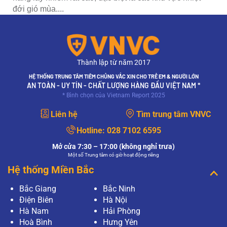
đới gió mùa....
Thành lập từ năm 2017
HỆ THỐNG TRUNG TÂM TIÊM CHỦNG VẮC XIN CHO TRẺ EM & NGƯỜI LỚN
AN TOÀN - UY TÍN - CHẤT LƯỢNG HÀNG ĐẦU VIỆT NAM *
* Bình chọn của Vietnam Report 2025
Liên hệ
Tìm trung tâm VNVC
Hotline:
028 7102 6595
Mở cửa 7:30 – 17:00 (không nghỉ trưa)
Một số Trung tâm có giờ hoạt động riêng
Hệ thống Miền Bắc
Bắc Giang
Bắc Ninh
Điện Biên
Hà Nội
Hà Nam
Hải Phòng
Hoà Bình
Hưng Yên