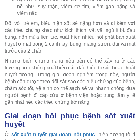
nề như: suy thận, viêm cơ tim, viêm gan nặng và
viêm não.
Đối với trẻ em, biểu hiện sốt sẽ nặng hơn và đi kèm với
các triệu chứng khác như kích thích, vật vã, ngủ li bì, đau
bụng, nôn mửa liên tục, xuất hiện nhiều nốt phát ban xuất
huyết ở mặt trong 2 cánh tay, bụng, mạng sườn, đùi và mặt
trước của 2 chân.
Những biến chứng nặng nêu trên có thể xảy ra ở các
trường hợp không xuất hiện các dấu hiệu bị sốc hoặc thoát
huyết tương. Trong giai đoạn nghiêm trọng này, người
bệnh cần được theo dõi sát sao các triệu chứng của bệnh,
chăm sóc tốt, vệ sinh cơ thể sạch sẽ và nhanh chóng đưa
người bệnh đi cấp cứu ở bệnh viện hoặc trung tâm y tế
gần nhất nếu các triệu chứng trở nặng.
Giai đoạn hồi phục bệnh sốt xuất
huyết
Ở
sốt xuất huyết giai đoạn hồi phục
, hiện tượng rò rỉ