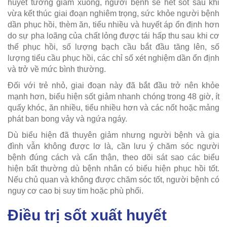
huyết tương giảm xuống, người bệnh sẽ hết sốt sau khi
vừa kết thúc giai đoạn nghiêm trọng, sức khỏe người bệnh
dần phục hồi, thèm ăn, tiểu nhiều và huyết áp ổn định hơn
do sự pha loãng của chất lỏng được tái hấp thu sau khi cơ
thể phục hồi, số lượng bạch cầu bắt đầu tăng lên, số
lượng tiểu cầu phục hồi, các chỉ số xét nghiệm dần ổn định
và trở về mức bình thường.
Đối với trẻ nhỏ, giai đoạn này đã bắt đầu trở nên khỏe
mạnh hơn, biểu hiện sốt giảm nhanh chóng trong 48 giờ, ít
quấy khóc, ăn nhiều, tiểu nhiều hơn và các nốt hoặc mảng
phát ban bong vảy và ngứa ngáy.
Dù biểu hiện đã thuyên giảm nhưng người bệnh và gia
đình vẫn không được lơ là, cần lưu ý chăm sóc người
bệnh đúng cách và cẩn thận, theo dõi sát sao các biểu
hiện bất thường dù bệnh nhân có biểu hiện phục hồi tốt.
Nếu chủ quan và không được chăm sóc tốt, người bệnh có
nguy cơ cao bị suy tim hoặc phù phổi.
Điều trị sốt xuất huyết