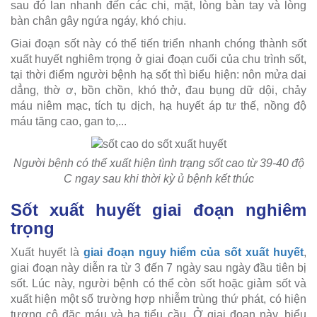
sau đó lan nhanh đến các chi, mặt, lòng bàn tay và lòng
bàn chân gây ngứa ngáy, khó chịu.
Giai đoạn sốt này có thể tiến triển nhanh chóng thành sốt
xuất huyết nghiêm trọng ở giai đoạn cuối của chu trình sốt,
tại thời điểm người bệnh hạ sốt thì biểu hiện: nôn mửa dai
dẳng, thờ ơ, bồn chồn, khó thở, đau bụng dữ dội, chảy
máu niêm mạc, tích tụ dịch, hạ huyết áp tư thế, nồng độ
máu tăng cao, gan to,...
Người bệnh có thể xuất hiện tình trạng sốt cao từ 39-40 độ
C ngay sau khi thời kỳ ủ bệnh kết thúc
Sốt xuất huyết giai đoạn nghiêm
trọng
Xuất huyết là
giai đoạn nguy hiểm của sốt xuất huyết
,
giai đoạn này diễn ra từ 3 đến 7 ngày sau ngày đầu tiên bị
sốt. Lúc này, người bệnh có thể còn sốt hoặc giảm sốt và
xuất hiện một số trường hợp nhiễm trùng thứ phát, có hiện
tượng cô đặc máu và hạ tiểu cầu. Ở giai đoạn này, biểu