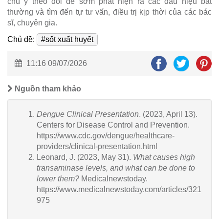
chú ý theo dõi để sớm phát hiện ra các dấu hiệu bất
thường và tìm đến tự tư vấn, điều trị kịp thời của các bác
sĩ, chuyên gia.
Chủ đề:
#sốt xuất huyết
11:16 09/07/2026
Nguồn tham khảo
Dengue Clinical Presentation
. (2023, April 13).
Centers for Disease Control and Prevention.
https://www.cdc.gov/dengue/healthcare-
providers/clinical-presentation.html
Leonard, J. (2023, May 31).
What causes high
transaminase levels, and what can be done to
lower them?
M
edicalnewstoday.
https://www.medicalnewstoday.com/articles/321
975