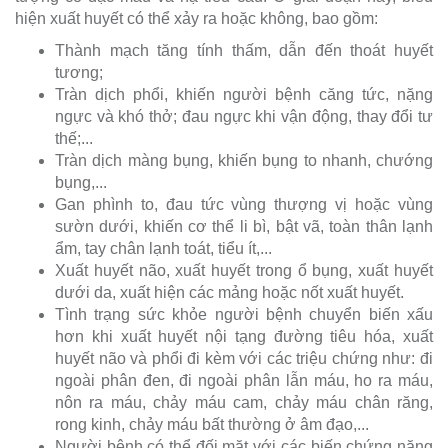
hiện xuất huyết có thể xảy ra hoặc không, bao gồm:
Thành mạch tăng tính thấm, dẫn đến thoát huyết
tương;
Tràn dịch phổi, khiến người bệnh căng tức, nặng
ngực và khó thở; đau ngực khi vận động, thay đổi tư
thế;...
Tràn dịch màng bụng, khiến bụng to nhanh, chướng
bụng,...
Gan phình to, đau tức vùng thượng vị hoặc vùng
sườn dưới, khiến cơ thể li bì, bật vã, toàn thân lạnh
ẩm, tay chân lạnh toát, tiểu ít,...
Xuất huyết não, xuất huyết trong ổ bụng, xuất huyết
dưới da, xuất hiện các mảng hoặc nốt xuất huyết.
Tình trạng sức khỏe người bệnh chuyển biến xấu
hơn khi xuất huyết nội tạng đường tiêu hóa, xuất
huyết não và phổi đi kèm với các triệu chứng như: đi
ngoài phân đen, đi ngoài phân lẫn máu, ho ra máu,
nôn ra máu, chảy máu cam, chảy máu chân răng,
rong kinh, chảy máu bất thường ở âm đạo,...
Người bệnh có thể đối mặt với các biến chứng nặng