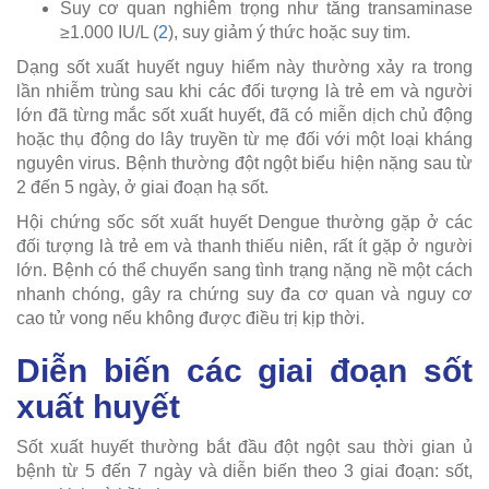
Suy cơ quan nghiêm trọng như tăng transaminase
≥1.000 IU/L (
2
), suy giảm ý thức hoặc suy tim.
Dạng sốt xuất huyết nguy hiểm này thường xảy ra trong
lần nhiễm trùng sau khi các đối tượng là trẻ em và người
lớn đã từng mắc sốt xuất huyết, đã có miễn dịch chủ động
hoặc thụ động do lây truyền từ mẹ đối với một loại kháng
nguyên virus. Bệnh thường đột ngột biểu hiện nặng sau từ
2 đến 5 ngày, ở giai đoạn hạ sốt.
Hội chứng sốc sốt xuất huyết Dengue thường gặp ở các
đối tượng là trẻ em và thanh thiếu niên, rất ít gặp ở người
lớn. Bệnh có thể chuyển sang tình trạng nặng nề một cách
nhanh chóng, gây ra chứng suy đa cơ quan và nguy cơ
cao tử vong nếu không được điều trị kịp thời.
Diễn biến các giai đoạn sốt
xuất huyết
Sốt xuất huyết thường bắt đầu đột ngột sau thời gian ủ
bệnh từ 5 đến 7 ngày và diễn biến theo 3 giai đoạn: sốt,