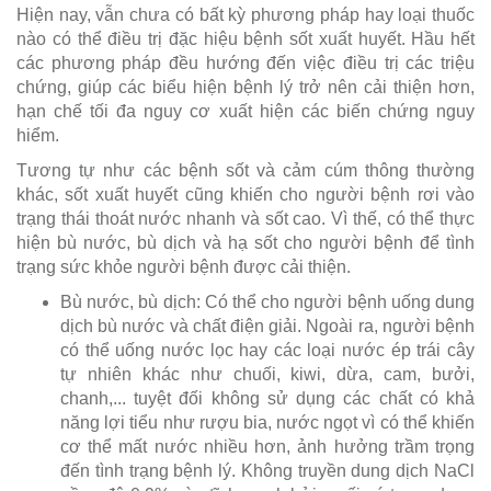
Hiện nay, vẫn chưa có bất kỳ phương pháp hay loại thuốc
nào có thể điều trị đặc hiệu bệnh sốt xuất huyết. Hầu hết
các phương pháp đều hướng đến việc điều trị các triệu
chứng, giúp các biểu hiện bệnh lý trở nên cải thiện hơn,
hạn chế tối đa nguy cơ xuất hiện các biến chứng nguy
hiểm.
Tương tự như các bệnh sốt và cảm cúm thông thường
khác, sốt xuất huyết cũng khiến cho người bệnh rơi vào
trạng thái thoát nước nhanh và sốt cao. Vì thế, có thể thực
hiện bù nước, bù dịch và hạ sốt cho người bệnh để tình
trạng sức khỏe người bệnh được cải thiện.
Bù nước, bù dịch: Có thể cho người bệnh uống dung
dịch bù nước và chất điện giải. Ngoài ra, người bệnh
có thể uống nước lọc hay các loại nước ép trái cây
tự nhiên khác như chuối, kiwi, dừa, cam, bưởi,
chanh,... tuyệt đối không sử dụng các chất có khả
năng lợi tiểu như rượu bia, nước ngọt vì có thể khiến
cơ thể mất nước nhiều hơn, ảnh hưởng trầm trọng
đến tình trạng bệnh lý. Không truyền dung dịch NaCl