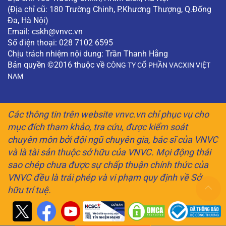
(Địa chỉ cũ: 180 Trường Chinh, P.Khương Thượng, Q.Đống
Đa, Hà Nội)
Email:
cskh@vnvc.vn
Số điện thoại: 028 7102 6595
Chịu trách nhiệm nội dung: Trần Thanh Hằng
Bản quyền ©2016 thuộc về
CÔNG TY CỔ PHẦN VACXIN VIỆT
NAM
Các thông tin trên website vnvc.vn chỉ phục vụ cho
mục đích tham khảo, tra cứu, được kiểm soát
chuyên môn bởi đội ngũ chuyên gia, bác sĩ của VNVC
và là tài sản thuộc sở hữu của VNVC. Mọi động thái
sao chép chưa được sự chấp thuận chính thức của
VNVC đều là trái phép và vi phạm quy định về Sở
hữu trí tuệ.