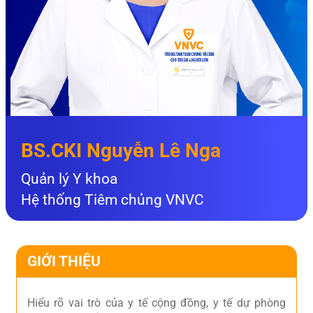
BS.CKI Nguyễn Lê Nga
Quản lý Y khoa
Hệ thống Tiêm chủng VNVC
GIỚI THIỆU
Hiểu rõ vai trò của y tế cộng đồng, y tế dự phòng