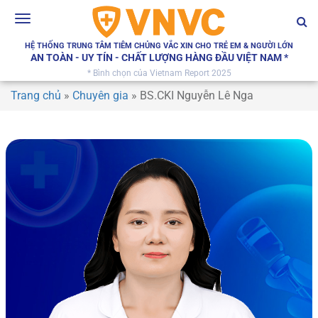
Toggle
navigation
HỆ THỐNG TRUNG TÂM TIÊM CHỦNG VẮC XIN CHO TRẺ EM & NGƯỜI LỚN
AN TOÀN - UY TÍN - CHẤT LƯỢNG HÀNG ĐẦU VIỆT NAM *
* Bình chọn của Vietnam Report 2025
Trang chủ
»
Chuyên gia
»
BS.CKI Nguyễn Lê Nga