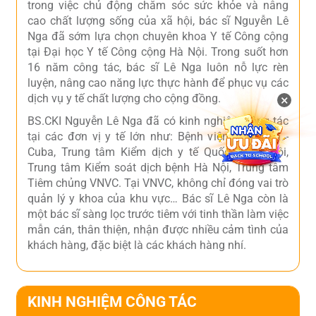
trong việc chủ động chăm sóc sức khỏe và nâng
cao chất lượng sống của xã hội, bác sĩ Nguyễn Lê
Nga đã sớm lựa chọn chuyên khoa Y tế Công cộng
tại Đại học Y tế Công cộng Hà Nội. Trong suốt hơn
16 năm công tác, bác sĩ Lê Nga luôn nỗ lực rèn
luyện, nâng cao năng lực thực hành để phục vụ các
×
dịch vụ y tế chất lượng cho cộng đồng.
BS.CKI Nguyễn Lê Nga đã có kinh nghiệm công tác
tại các đơn vị y tế lớn như: Bệnh viện Việt Nam -
Cuba, Trung tâm Kiểm dịch y tế Quốc tế Hà Nội,
Trung tâm Kiểm soát dịch bệnh Hà Nội, Trung tâm
Tiêm chủng VNVC. Tại VNVC, không chỉ đóng vai trò
quản lý y khoa của khu vực… Bác sĩ Lê Nga còn là
một bác sĩ sàng lọc trước tiêm với tinh thần làm việc
mẫn cán, thân thiện, nhận được nhiều cảm tình của
khách hàng, đặc biệt là các khách hàng nhí.
KINH NGHIỆM CÔNG TÁC