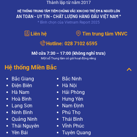
Thành lập từ năm 2017
HỆ THỐNG TRUNG TÂM TIÊM CHỦNG VẮC XIN CHO TRẺ EM & NGƯỜI LỚN
AN TOÀN - UY TÍN - CHẤT LƯỢNG HÀNG ĐẦU VIỆT NAM *
* Bình chọn của Vietnam Report 2025
Liên hệ
Tìm trung tâm VNVC
Hotline:
028 7102 6595
Mở cửa 7:30 – 17:00 (không nghỉ trưa)
Một số Trung tâm có giờ hoạt động riêng
Hệ thống Miền Bắc
Bắc Giang
Bắc Ninh
Điện Biên
Hà Nội
Hà Nam
Hải Phòng
Hoà Bình
Hưng Yên
Lạng Sơn
Nam Định
Ninh Bình
Phú Thọ
Quảng Ninh
Thái Bình
Thái Nguyên
Vĩnh Phúc
Yên Bái
Tuyên Quang