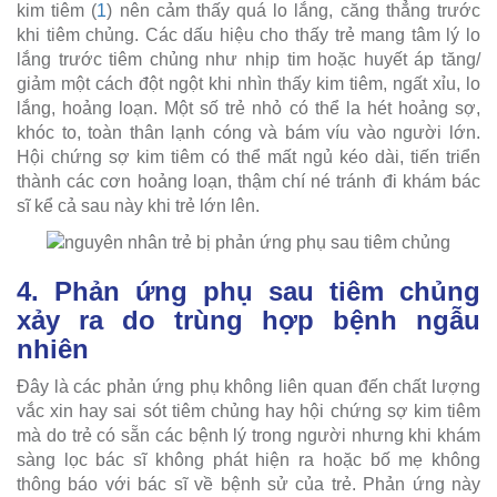
kim tiêm (
1
) nên cảm thấy quá lo lắng, căng thẳng trước
khi tiêm chủng. Các dấu hiệu cho thấy trẻ mang tâm lý lo
lắng trước tiêm chủng như nhịp tim hoặc huyết áp tăng/
giảm một cách đột ngột khi nhìn thấy kim tiêm, ngất xỉu, lo
lắng, hoảng loạn. Một số trẻ nhỏ có thể la hét hoảng sợ,
khóc to, toàn thân lạnh cóng và bám víu vào người lớn.
Hội chứng sợ kim tiêm có thể mất ngủ kéo dài, tiến triển
thành các cơn hoảng loạn, thậm chí né tránh đi khám bác
sĩ kể cả sau này khi trẻ lớn lên.
4. Phản ứng phụ sau tiêm chủng
xảy ra do trùng hợp bệnh ngẫu
nhiên
Đây là các phản ứng phụ không liên quan đến chất lượng
vắc xin hay sai sót tiêm chủng hay hội chứng sợ kim tiêm
mà do trẻ có sẵn các bệnh lý trong người nhưng khi khám
sàng lọc bác sĩ không phát hiện ra hoặc bố mẹ không
thông báo với bác sĩ về bệnh sử của trẻ. Phản ứng này