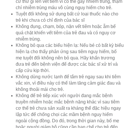
cứ thứ gì lên vết tiêm vì có thể gây nhiễm trùng, thậm
chí nhiễm trùng máu vô cùng nguy hiểm cho trẻ.
Tuyệt đối không sử dụng bất cứ loại thuốc nào cho
trẻ khi chưa có chỉ định của bác sĩ
Không đụng, chạm, bóp, nặn vết tiêm hoặc ẵm bế
quá chặt khiến vết tiêm của trẻ đau và có nguy cơ
nhiễm trùng.
Không bỏ qua các biểu hiện lạ: Nếu bé có bất kỳ biểu
hiện lạ cho thấy phản ứng sau tiêm nguy hiểm, bố
mẹ tuyệt đối không nên bỏ qua. Hãy khẩn trương
đưa trẻ đến bệnh viện để được các bác sĩ xử trí và
cấp cứu kịp thời.
Không dùng nước lạnh để tắm trẻ ngay sau khi tiêm
vắc xin, vì điều này có thể làm tăng cảm giác đau và
không thoải mái cho trẻ.
Không để trẻ tiếp xúc với người đang mắc bệnh
truyền nhiễm hoặc mắc bệnh nặng khác vì sau tiêm
cơ thể trẻ chưa sản xuất ra kháng thể đặc hiệu ngay
lập tức để chống chọi các mầm bệnh nguy hiểm
ngoài cộng đồng. Do đó, trong thời gian này, bố mẹ
hoặc người giám hộ cũng cần hạn chế cho trẻ đến