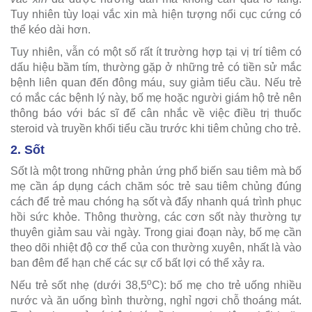
Tuy nhiên tùy loại vắc xin mà hiện tượng nổi cục cứng có
thể kéo dài hơn.
Tuy nhiên, vẫn có một số rất ít trường hợp tại vị trí tiêm có
dấu hiệu bầm tím, thường gặp ở những trẻ có tiền sử mắc
bệnh liên quan đến đông máu, suy giảm tiểu cầu. Nếu trẻ
có mắc các bệnh lý này, bố mẹ hoặc người giám hộ trẻ nên
thông báo với bác sĩ để cân nhắc về việc điều trị thuốc
steroid và truyền khối tiểu cầu trước khi tiêm chủng cho trẻ.
2. Sốt
Sốt là một trong những phản ứng phổ biến sau tiêm mà bố
mẹ cần áp dụng cách chăm sóc trẻ sau tiêm chủng đúng
cách để trẻ mau chóng hạ sốt và đẩy nhanh quá trình phục
hồi sức khỏe. Thông thường, các cơn sốt này thường tự
thuyên giảm sau vài ngày. Trong giai đoạn này, bố mẹ cần
theo dõi nhiệt độ cơ thể của con thường xuyên, nhất là vào
ban đêm để hạn chế các sự cố bất lợi có thể xảy ra.
o
Nếu trẻ sốt nhẹ (dưới 38,5
C): bố mẹ cho trẻ uống nhiều
nước và ăn uống bình thường, nghỉ ngơi chỗ thoáng mát.