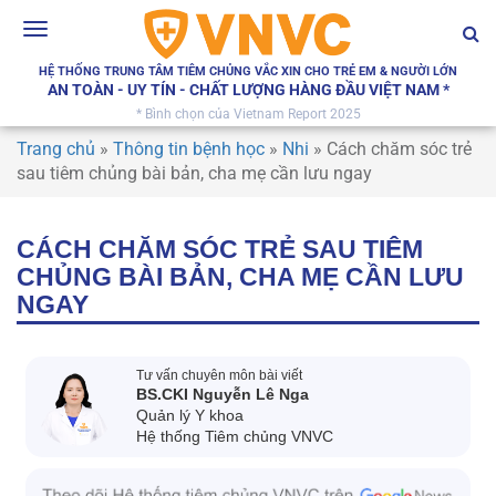
Toggle
navigation
HỆ THỐNG TRUNG TÂM TIÊM CHỦNG VẮC XIN CHO TRẺ EM & NGƯỜI LỚN
AN TOÀN - UY TÍN - CHẤT LƯỢNG HÀNG ĐẦU VIỆT NAM *
* Bình chọn của Vietnam Report 2025
Trang chủ
»
Thông tin bệnh học
»
Nhi
»
Cách chăm sóc trẻ
sau tiêm chủng bài bản, cha mẹ cần lưu ngay
CÁCH CHĂM SÓC TRẺ SAU TIÊM
CHỦNG BÀI BẢN, CHA MẸ CẦN LƯU
NGAY
Tư vấn chuyên môn bài viết
BS.CKI Nguyễn Lê Nga
Quản lý Y khoa
Hệ thống Tiêm chủng VNVC