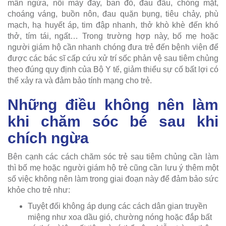
mẩn ngứa, nổi mày đay, ban đỏ, đau đầu, chóng mặt,
choáng váng, buồn nôn, đau quặn bụng, tiêu chảy, phù
mạch, hạ huyết áp, tim đập nhanh, thở khò khè đến khó
thở, tím tái, ngất… Trong trường hợp này, bố mẹ hoặc
người giám hộ cần nhanh chóng đưa trẻ đến bệnh viện để
được các bác sĩ cấp cứu xử trí sốc phản vệ sau tiêm chủng
theo đúng quy định của Bộ Y tế, giảm thiểu sự cố bất lợi có
thể xảy ra và đảm bảo tính mạng cho trẻ.
Những điều không nên làm
khi chăm sóc bé sau khi
chích ngừa
Bên cạnh các cách chăm sóc trẻ sau tiêm chủng cần làm
thì bố mẹ hoặc người giám hộ trẻ cũng cần lưu ý thêm một
số việc không nên làm trong giai đoạn này để đảm bảo sức
khỏe cho trẻ như:
Tuyệt đối không áp dụng các cách dân gian truyền
miệng như xoa dầu gió, chường nóng hoặc đắp bất