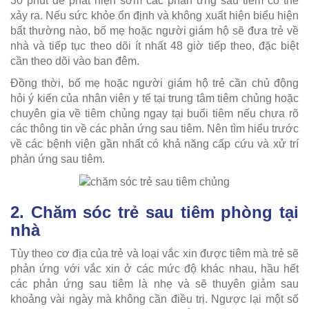
30 phút để phát hiện sớm các phản ứng sau tiêm có thể
xảy ra. Nếu sức khỏe ổn định và không xuất hiện biểu hiện
bất thường nào, bố mẹ hoặc người giám hộ sẽ đưa trẻ về
nhà và tiếp tục theo dõi ít nhất 48 giờ tiếp theo, đặc biệt
cần theo dõi vào ban đêm.
Đồng thời, bố mẹ hoặc người giám hộ trẻ cần chủ động
hỏi ý kiến của nhân viên y tế tại trung tâm tiêm chủng hoặc
chuyên gia về tiêm chủng ngay tại buổi tiêm nếu chưa rõ
các thông tin về các phản ứng sau tiêm. Nên tìm hiểu trước
về các bệnh viện gần nhất có khả năng cấp cứu và xử trí
phản ứng sau tiêm.
2. Chăm sóc trẻ sau tiêm phòng tại
nhà
Tùy theo cơ địa của trẻ và loại vắc xin được tiêm mà trẻ sẽ
phản ứng với vắc xin ở các mức độ khác nhau, hầu hết
các phản ứng sau tiêm là nhẹ và sẽ thuyên giảm sau
khoảng vài ngày mà không cần điều trị. Ngược lại một số