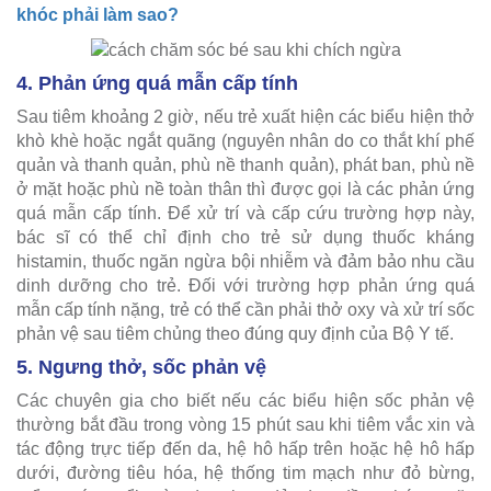
khóc phải làm sao?
4. Phản ứng quá mẫn cấp tính
Sau tiêm khoảng 2 giờ, nếu trẻ xuất hiện các biểu hiện thở
khò khè hoặc ngắt quãng (nguyên nhân do co thắt khí phế
quản và thanh quản, phù nề thanh quản), phát ban, phù nề
ở mặt hoặc phù nề toàn thân thì được gọi là các phản ứng
quá mẫn cấp tính. Để xử trí và cấp cứu trường hợp này,
bác sĩ có thể chỉ định cho trẻ sử dụng thuốc kháng
histamin, thuốc ngăn ngừa bội nhiễm và đảm bảo nhu cầu
dinh dưỡng cho trẻ. Đối với trường hợp phản ứng quá
mẫn cấp tính nặng, trẻ có thể cần phải thở oxy và xử trí sốc
phản vệ sau tiêm chủng theo đúng quy định của Bộ Y tế.
5. Ngưng thở, sốc phản vệ
Các chuyên gia cho biết nếu các biểu hiện sốc phản vệ
thường bắt đầu trong vòng 15 phút sau khi tiêm vắc xin và
tác động trực tiếp đến da, hệ hô hấp trên hoặc hệ hô hấp
dưới, đường tiêu hóa, hệ thống tim mạch như đỏ bừng,