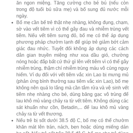
ăn ngon miệng. Tăng cường cho bé bú (nếu còn
trong độ tuổi bú sữa mẹ) và bổ sung đủ nước mỗi
ngày.
Bố mẹ cần bế trẻ thật nhẹ nhàng, không đụng, chạm,
sờ vào vết tiêm vì có thể gây đau và nhiễm trùng vết
tiêm. Nếu vết tiêm sưng đỏ, bố mẹ có thể áp dụng
phương pháp chườm lạnh để giúp trẻ giảm bớt cảm
giác đau nhức. Tuyệt đối không áp dụng các cách
dân gian truyền miệng như xoa dầu gió, chường
nóng hoặc đắp bất cứ thứ gì lên vết tiêm vì có thể gây
nhiễm trùng, thậm chí nhiễm trùng máu vô cùng nguy
hiểm. Ví dụ đối với vết tiêm vắc xin Lao bị mưng mủ
(phản ứng bình thường sau tiêm vắc xin Lao), bố mẹ
không nên quá lo lắng mà cần tắm rửa và vệ sinh vết
tiêm nhẹ nhàng cho bé, dùng băng gạc vô trùng để
lau khô mủ vàng chảy ra từ vết tiêm. Không dùng các
sát khuẩn như cồn, Betadin,... để lau khô mủ vàng
chảy ra từ vết thương.
Nếu trẻ bị sốt dưới 38.5 độ C, bố mẹ có thể chườm
khăn mát lên trán, nách, bẹn hoặc dùng miếng dán