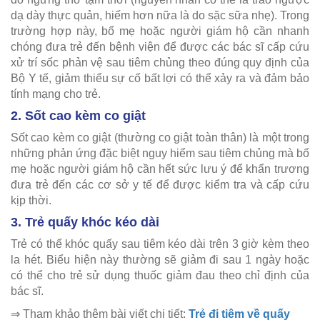
dạ dày thực quản, hiếm hơn nữa là do sặc sữa nhẹ). Trong
trường hợp này, bố mẹ hoặc người giám hộ cần nhanh
chóng đưa trẻ đến bệnh viện để được các bác sĩ cấp cứu
xử trí sốc phản vệ sau tiêm chủng theo đúng quy định của
Bộ Y tế, giảm thiểu sự cố bất lợi có thể xảy ra và đảm bảo
tính mạng cho trẻ.
2. Sốt cao kèm co giật
Sốt cao kèm co giật (thường co giật toàn thân) là một trong
những phản ứng đặc biệt nguy hiểm sau tiêm chủng mà bố
mẹ hoặc người giám hộ cần hết sức lưu ý để khẩn trương
đưa trẻ đến các cơ sở y tế để được kiểm tra và cấp cứu
kịp thời.
3. Trẻ quấy khóc kéo dài
Trẻ có thể khóc quấy sau tiêm kéo dài trên 3 giờ kèm theo
la hét. Biểu hiện này thường sẽ giảm đi sau 1 ngày hoặc
có thể cho trẻ sử dụng thuốc giảm đau theo chỉ định của
bác sĩ.
⇒ Tham khảo thêm bài viết chi tiết:
Trẻ đi tiêm về quấy