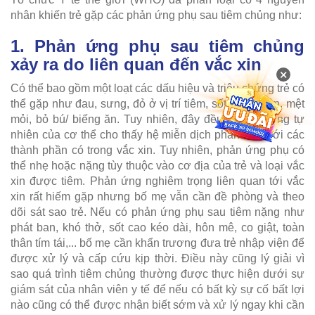
nhân khiến trẻ gặp các phản ứng phụ sau tiêm chủng như:
1. Phản ứng phụ sau tiêm chủng
xảy ra do liên quan đến vắc xin
×
Có thể bao gồm một loạt các dấu hiệu và triệu chứng trẻ có
thể gặp như đau, sưng, đỏ ở vị trí tiêm, sốt, buồn nôn, mệt
mỏi, bỏ bú/ biếng ăn. Tuy nhiên, đây đều là phản ứng tự
nhiên của cơ thể cho thấy hệ miễn dịch phản ứng với các
thành phần có trong vắc xin. Tuy nhiên, phản ứng phụ có
thể nhẹ hoặc nặng tùy thuộc vào cơ địa của trẻ và loại vắc
xin được tiêm. Phản ứng nghiêm trọng liên quan tới vắc
xin rất hiếm gặp nhưng bố mẹ vẫn cần đề phòng và theo
dõi sát sao trẻ. Nếu có phản ứng phụ sau tiêm nặng như
phát ban, khó thở, sốt cao kéo dài, hôn mê, co giật, toàn
thân tím tái,... bố mẹ cần khẩn trương đưa trẻ nhập viện để
được xử lý và cấp cứu kịp thời. Điều này cũng lý giải vì
sao quá trình tiêm chủng thường được thực hiện dưới sự
giám sát của nhân viên y tế để nếu có bất kỳ sự cố bất lợi
nào cũng có thể được nhận biết sớm và xử lý ngay khi cần