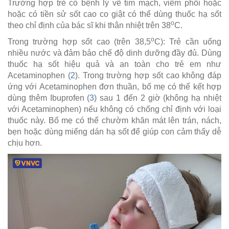
Trường hợp trẻ có bệnh lý về tim mạch, viêm phổi hoặc
hoặc có tiền sử sốt cao co giật có thể dùng thuốc hạ sốt
o
theo chỉ định của bác sĩ khi thân nhiệt trên 38
C.
o
Trong trường hợp sốt cao (trên 38,5
C): Trẻ cần uống
nhiều nước và đảm bảo chế độ dinh dưỡng đầy đủ. Dùng
thuốc hạ sốt hiệu quả và an toàn cho trẻ em như
Acetaminophen (
2
). Trong trường hợp sốt cao không đáp
ứng với Acetaminophen đơn thuần, bố mẹ có thể kết hợp
dùng thêm Ibuprofen (
3
) sau 1 đến 2 giờ (không hạ nhiệt
với Acetaminophen) nếu không có chống chỉ định với loại
thuốc này. Bố mẹ có thể chườm khăn mát lên trán, nách,
bẹn hoặc dùng miếng dán hạ sốt để giúp con cảm thấy dễ
chịu hơn.