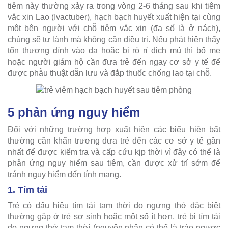
tiêm này thường xảy ra trong vòng 2-6 tháng sau khi tiêm
vắc xin Lao (Ivactuber), hạch bạch huyết xuất hiện tại cùng
một bên người với chỗ tiêm vắc xin (đa số là ở nách),
chúng sẽ tự lành mà không cần điều trị. Nếu phát hiện thấy
tổn thương dính vào da hoặc bị rò rỉ dịch mủ thì bố mẹ
hoặc người giám hộ cần đưa trẻ đến ngay cơ sở y tế để
được phẫu thuật dẫn lưu và đắp thuốc chống lao tại chỗ.
5 phản ứng nguy hiểm
Đối với những trường hợp xuất hiện các biểu hiện bất
thường cần khẩn trương đưa trẻ đến các cơ sở y tế gần
nhất để được kiểm tra và cấp cứu kịp thời vì đây có thể là
phản ứng nguy hiểm sau tiêm, cần được xử trí sớm để
tránh nguy hiểm đến tính mạng.
1. Tím tái
Trẻ có dấu hiệu tím tái tạm thời do ngưng thở đặc biệt
thường gặp ở trẻ sơ sinh hoặc một số ít hơn, trẻ bị tím tái
do ngưng thở tạm thời (nguyên nhân có thể là trào ngược