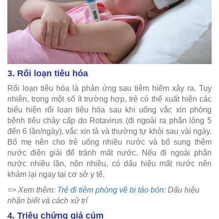
3. Rối loạn tiêu hóa
Rối loạn tiêu hóa là phản ứng sau tiêm hiếm xảy ra. Tuy
nhiên, trong một số ít trường hợp, trẻ có thể xuất hiện các
biểu hiện rối loạn tiêu hóa sau khi uống vắc xin phòng
bệnh tiêu chảy cấp do Rotavirus (đi ngoài ra phân lỏng 5
đến 6 lần/ngày), vắc xin tả và thường tự khỏi sau vài ngày.
Bố mẹ nên cho trẻ uống nhiều nước và bổ sung thêm
nước điện giải để tránh mất nước. Nếu đi ngoài phân
nước nhiều lần, nôn nhiều, có dấu hiệu mất nước nên
khám lại ngay tại cơ sở y tế.
=> Xem thêm:
Trẻ đi tiêm phòng về bị táo bón
: Dấu hiệu
nhận biết và cách xử trí
4. Triệu chứng giả cúm