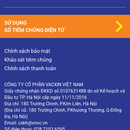
SỬ DỤNG
SỔ TIÊM CHỦNG ĐIỆN TỬ
Chính sách bảo mật
Khảo sát tiêm chủng
Chính sách thanh toán
CÔNG TY CỔ PHẦN VACXIN VIỆT NAM
Giấy chứng nhận ĐKKD số 0107631488 do sở Kế hoạch và
Đầu tư TP. Hà Nội cấp ngày 11/11/2016
Địa chỉ: 180 Trường Chinh, P.Kim Liên, Hà Nội
(Địa chỉ cũ: 180 Trường Chinh, P.Khương Thượng, Q.Đống
Đa, Hà Nội)
Email:
cskh@vnvc.vn
Số điện thoại: 028 7102 6595