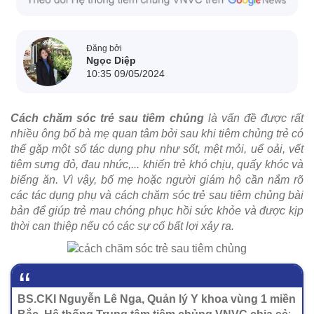
Đăng bởi
Ngọc Diệp
10:35 09/05/2024
Cách chăm sóc trẻ sau tiêm chủng
là vấn đề được rất
nhiều ông bố bà mẹ quan tâm bởi sau khi tiêm chủng trẻ có
thể gặp một số tác dụng phụ như sốt, mệt mỏi, uể oải, vết
tiêm sưng đỏ, đau nhức,... khiến trẻ khó chịu, quấy khóc và
biếng ăn. Vì vậy, bố mẹ hoặc người giám hộ cần nắm rõ
các tác dụng phụ và cách chăm sóc trẻ sau tiêm chủng bài
bản để giúp trẻ mau chóng phục hồi sức khỏe và được kịp
thời can thiệp nếu có các sự cố bất lợi xảy ra.
BS.CKI Nguyễn Lê Nga, Quản lý Y khoa vùng 1 miền