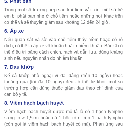
5. Phát ban
Trong một số trường hợp sau khi tiêm vắc xin, một số trẻ
em bị phát ban nhẹ ở chỗ tiêm hoặc những nơi khác trên
cơ thể và sẽ thuyên giảm sau khoảng 12 đến 24 giờ.
6. Áp xe
Nếu quan sát và sờ vào chỗ tiêm thấy mềm hoặc có rò
dịch, có thể là áp xe vô khuẩn hoặc nhiễm khuẩn. Bác sĩ có
thể điều trị bằng cách chích, rạch và dẫn lưu, dùng kháng
sinh nếu nguyên nhân do nhiễm khuẩn.
7. Đau khớp
Kể cả khớp nhỏ ngoại vi dai dẳng (trên 10 ngày) hoặc
thoáng qua (tối đa 10 ngày) đều có thể tự khỏi, một số
trường hợp cần dùng thuốc giảm đau theo chỉ định của
cán bộ y tế.
8. Viêm hạch bạch huyết
Viêm hạch bạch huyết được mô tả là có 1 hạch lympho
sưng to > 1,5cm hoặc có 1 hốc rò rỉ trên 1 hạch lympho
(còn gọi là viêm hạch bạch huyết có mủ). Phản ứng sau