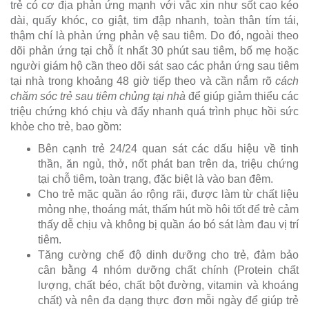
trẻ có cơ địa phản ứng mạnh với vắc xin như sốt cao kéo
dài, quấy khóc, co giật, tim đập nhanh, toàn thân tím tái,
thậm chí là phản ứng phản vệ sau tiêm. Do đó, ngoài theo
dõi phản ứng tại chỗ ít nhất 30 phút sau tiêm, bố mẹ hoặc
người giám hộ cần theo dõi sát sao các phản ứng sau tiêm
tại nhà trong khoảng 48 giờ tiếp theo và cần nắm rõ
cách
chăm sóc trẻ sau tiêm chủng tại nhà
để giúp giảm thiểu các
triệu chứng khó chịu và đẩy nhanh quá trình phục hồi sức
khỏe cho trẻ, bao gồm:
Bên cạnh trẻ 24/24 quan sát các dấu hiệu về tinh
thần, ăn ngủ, thở, nốt phát ban trên da, triệu chứng
tại chỗ tiêm, toàn trạng, đặc biệt là vào ban đêm.
Cho trẻ mặc quần áo rộng rãi, được làm từ chất liệu
mỏng nhẹ, thoáng mát, thấm hút mồ hôi tốt để trẻ cảm
thấy dễ chịu và không bị quần áo bó sát làm đau vị trí
tiêm.
Tăng cường chế độ dinh dưỡng cho trẻ, đảm bảo
cân bằng 4 nhóm dưỡng chất chính (Protein chất
lượng, chất béo, chất bột đường, vitamin và khoáng
chất) và nên đa dạng thực đơn mỗi ngày để giúp trẻ