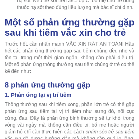
hạ sốt. Nếu trẻ sốt trên 38.5 độ C, bố mẹ cho trẻ dùng
thuốc hạ sốt theo đúng liều lượng mà bác sĩ chỉ định.
Một số phản ứng thường gặp
sau khi tiêm vắc xin cho trẻ
Trước hết, cần nhấn mạnh VẮC XIN RẤT AN TOÀN! Hầu
hết các phản ứng thường gặp sau tiêm chủng đều nhẹ và
tồn tại trong một thời gian ngắn, không cần phải điều trị.
Một số phản ứng thông thường sau tiêm chủng ở trẻ có thể
kể đến như:
8 phản ứng thường gặp
1. Phản ứng tại vị trí tiêm
Thông thường sau khi tiêm xong, phần lớn trẻ có thể gặp
phản ứng sau tiêm tại vị trí tiêm như sưng đỏ, nổi cục
cứng, đau. Đây là phản ứng bình thường sẽ tự khỏi trong
vòng vài ngày mà không cần điều trị, bố mẹ hoặc người
giám hộ chỉ cần thực hiện các cách
chăm sóc trẻ sau tiêm
vắc xin
đã được hướng dẫn mà không cần quá lo lắng.