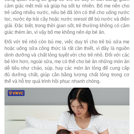
cảm giác mệt mỏi và giúp hạ sốt tự nhiên. Bố mẹ nên cho
trẻ uống nhiều nước, nếu bé đã lớn có thể cho uống nước
lọc, nước ép trái cây hoặc nước oresol để bù nước và điện
giải. Đặc biệt, trong thời gian sốt, trẻ thường không có cảm
giác thèm ăn, vì vậy bố mẹ không nên ép bé ăn.
Đối với trẻ nhỏ còn bú mẹ, việc duy trì cho trẻ bú sữa mẹ
hoặc uống sữa công thức là rất cần thiết, vì đây là nguồn
dinh dưỡng và chất lỏng tuyệt vời cho trẻ nhỏ. Đối với các
bé lớn hơn, ngoài sữa, mẹ có thể cho bé ăn những món ăn
dễ tiêu như cháo, súp, hay các món ăn lỏng để cung cấp
đủ dưỡng chất, giúp cân bằng lượng chất lỏng trong cơ
thể và hỗ trợ quá trình hồi phục nhanh chóng.