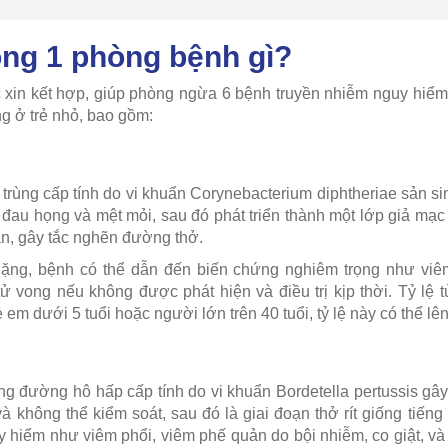
ong 1 phòng bệnh gì?
 xin kết hợp, giúp phòng ngừa 6 bệnh truyền nhiễm nguy hiểm
g ở trẻ nhỏ, bao gồm:
rùng cấp tính do vi khuẩn Corynebacterium diphtheriae sản sin
 đau họng và mệt mỏi, sau đó phát triển thành một lớp giả mạc
n, gây tắc nghẽn đường thở.
ặng, bệnh có thể dẫn đến biến chứng nghiêm trọng như viêm
tử vong nếu không được phát hiện và điều trị kịp thời. Tỷ lệ
 em dưới 5 tuổi hoặc người lớn trên 40 tuổi, tỷ lệ này có thể l
ng đường hô hấp cấp tính do vi khuẩn Bordetella pertussis gây
à không thể kiểm soát, sau đó là giai đoạn thở rít giống tiến
 hiểm như viêm phổi, viêm phế quản do bội nhiễm, co giật, v