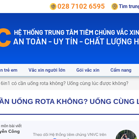
028 7102 6595
Tìm tru
HỆ THỐNG TRUNG TÂM TIÊM CHỦNG VẮC XIN
AN TOÀN - UY TÍN - CHẤT LƯỢNG 
in trẻ em
Vắc xin người lớn
Gói vắc xin
Cẩm nang
 6in1 có cần uống rota không? Uống cùng lúc được không?
 CẦN UỐNG ROTA KHÔNG? UỐNG CÙNG
môn bài viết
yễn Công