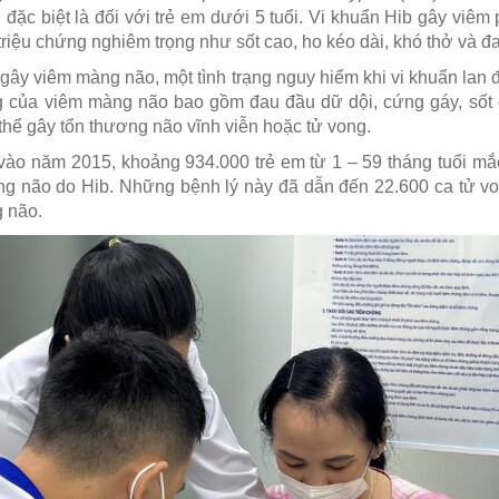
 đặc biệt là đối với trẻ em dưới 5 tuổi. Vi khuẩn Hib gây viêm
riệu chứng nghiêm trọng như sốt cao, ho kéo dài, khó thở và đ
ể gây viêm màng não, một tình trạng nguy hiểm khi vi khuẩn lan
ng của viêm màng não bao gồm đau đầu dữ dội, cứng gáy, sốt
ó thể gây tổn thương não vĩnh viễn hoặc tử vong.
vào năm 2015, khoảng 934.000 trẻ em từ 1 – 59 tháng tuổi mắ
g não do Hib. Những bệnh lý này đã dẫn đến 22.600 ca tử vo
 não.