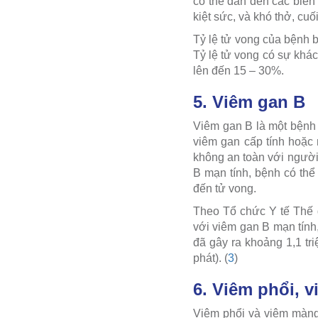
có thể dẫn đến các biến
kiệt sức, và khó thở, cuố
Tỷ lệ tử vong của bệnh 
Tỷ lệ tử vong có sự khác
lên đến 15 – 30%.
5. Viêm gan B
Viêm gan B là một bệnh 
viêm gan cấp tính hoặc 
không an toàn với người
B mạn tính, bệnh có th
đến tử vong.
Theo Tổ chức Y tế Thế 
với viêm gan B mạn tính
đã gây ra khoảng 1,1 tr
phát). (
3
)
6. Viêm phổi, 
Viêm phổi và viêm màng 