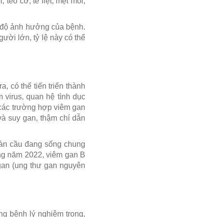
eo cơ, tê liệt, mệt mỏi,
c độ ảnh hưởng của bệnh.
ười lớn, tỷ lệ này có thể
 có thể tiến triển thành
 virus, quan hệ tình dục
 các trường hợp viêm gan
à suy gan, thậm chí dẫn
oàn cầu đang sống chung
ong năm 2022, viêm gan B
 gan (ung thư gan nguyên
ng bệnh lý nghiêm trọng,