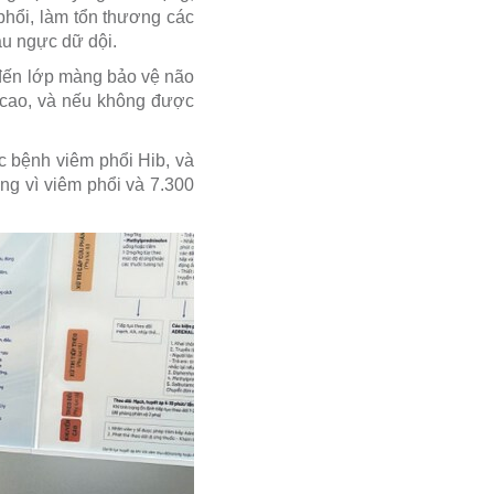
 phổi, làm tổn thương các
au ngực dữ dội.
 đến lớp màng bảo vệ não
 cao, và nếu không được
c bệnh viêm phổi Hib, và
ng vì viêm phổi và 7.300