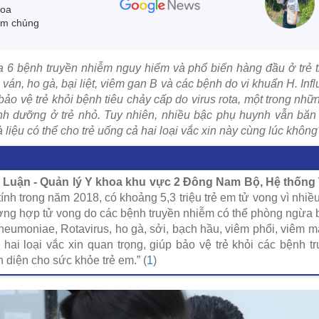
hoa
êm chủng
 6 bệnh truyền nhiễm nguy hiểm và phổ biến hàng đầu ở trẻ 
án, ho gà, bại liệt, viêm gan B và các bệnh do vi khuẩn H. Infl
p bảo vệ trẻ khỏi bệnh tiêu chảy cấp do virus rota, một trong n
nh dưỡng ở trẻ nhỏ. Tuy nhiên, nhiều bậc phụ huynh vẫn băn
à liệu có thể cho trẻ uống cả hai loại vắc xin này cùng lúc khôn
Luận - Quản lý Y khoa khu vực 2 Đông Nam Bộ, Hệ thống 
ính trong năm 2018, có khoảng 5,3 triệu trẻ em tử vong vì nhiề
ờng hợp tử vong do các bệnh truyền nhiễm có thể phòng ngừa 
neumoniae, Rotavirus, ho gà, sởi, bạch hầu, viêm phổi, viêm 
à hai loại vắc xin quan trọng, giúp bảo vệ trẻ khỏi các bệnh 
 diện cho sức khỏe trẻ em.” (
1
)