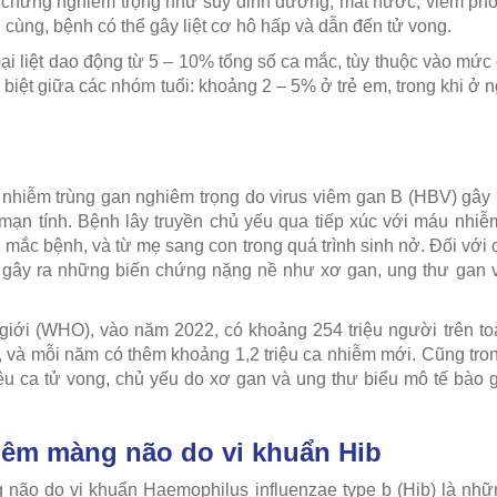
 chứng nghiêm trọng như suy dinh dưỡng, mất nước, viêm phổi, t
i cùng, bệnh có thể gây liệt cơ hô hấp và dẫn đến tử vong.
bại liệt dao động từ 5 – 10% tổng số ca mắc, tùy thuộc vào mứ
 biệt giữa các nhóm tuổi: khoảng 2 – 5% ở trẻ em, trong khi ở ng
nhiễm trùng gan nghiêm trọng do virus viêm gan B (HBV) gây ra,
mạn tính. Bệnh lây truyền chủ yếu qua tiếp xúc với máu nhiễm
 mắc bệnh, và từ mẹ sang con trong quá trình sinh nở. Đối với
ể gây ra những biến chứng nặng nề như xơ gan, ung thư gan v
giới (WHO), vào năm 2022, có khoảng 254 triệu người trên t
, và mỗi năm có thêm khoảng 1,2 triệu ca nhiễm mới. Cũng tr
iệu ca tử vong, chủ yếu do xơ gan và ung thư biểu mô tế bào
viêm màng não do vi khuẩn Hib
não do vi khuẩn Haemophilus influenzae type b (Hib) là nhữ