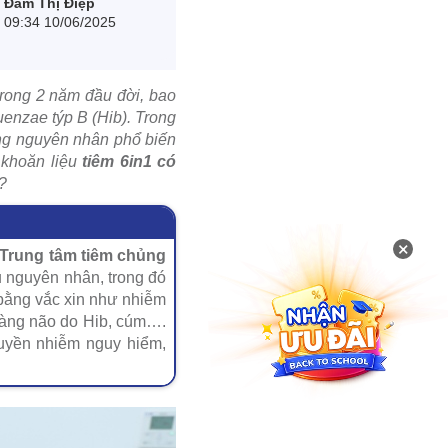
Đàm Thị Điệp
09:34 10/06/2025
trong 2 năm đầu đời, bao
uenzae týp B (Hib). Trong
hững nguyên nhân phổ biến
 khoăn liệu
tiêm 6in1 có
g?
×
Trung tâm tiêm chủng
u nguyên nhân, trong đó
bằng vắc xin như nhiễm
màng não do Hib, cúm….
truyền nhiễm nguy hiểm,