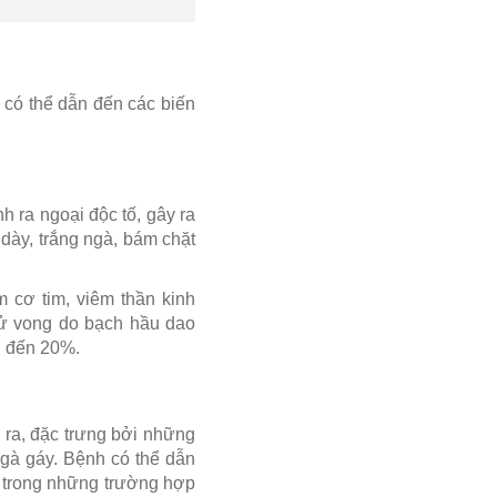
 có thể dẫn đến các biến
h ra ngoại độc tố, gây ra
 dày, trắng ngà, bám chặt
 cơ tim, viêm thần kinh
 tử vong do bạch hầu dao
ên đến 20%.
 ra, đặc trưng bởi những
g gà gáy. Bệnh có thể dẫn
à trong những trường hợp