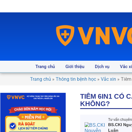
Trang chủ
Giới thiệu
Dịch vụ
Vắc x
Trang chủ
»
Thông tin bệnh học
»
Vắc xin
»
Tiêm
TIÊM 6IN1 CÓ
KHÔNG?
Tư vấn chuyên 
BS.CKI Ngu
Luận