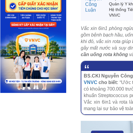
Quản lý Y k
Hệ thống Ti
VNVC
Vắc xin 6in1 phòng ngừa
gồm bệnh bạch hầu, uốn v
khi đó, vắc xin rota giú
gây mất nước và suy di
cần uống rota không
v
BS.CKI Nguyễn Công 
VNVC
cho biết:
“Ước t
có khoảng 700.000 trư
khuẩn Streptococcus p
Vắc xin 6in1 và rota l
mang lại sự bảo vệ toàn