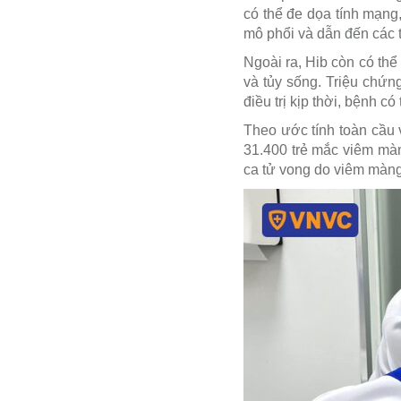
có thể đe dọa tính mạng,
mô phổi và dẫn đến các t
Ngoài ra, Hib còn có th
và tủy sống. Triệu chứ
điều trị kịp thời, bệnh c
Theo ước tính toàn cầu 
31.400 trẻ mắc viêm màn
ca tử vong do viêm màng