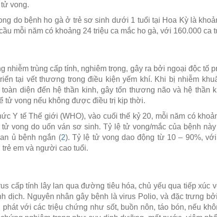
 tử vong.
vong do bệnh ho gà ở trẻ sơ sinh dưới 1 tuổi tại Hoa Kỳ là kh
cầu mỗi năm có khoảng 24 triệu ca mắc ho gà, với 160.000 ca t
 nhiễm trùng cấp tính, nghiêm trọng, gây ra bởi ngoại độc tố 
 triển tại vết thương trong điều kiện yếm khí. Khi bị nhiễm kh
 toàn diện đến hệ thần kinh, gây tổn thương não và hệ thần 
ể tử vong nếu không được điều trị kịp thời.
ức Y tế Thế giới (WHO), vào cuối thế kỷ 20, mỗi năm có khoản
n tử vong do uốn ván sơ sinh. Tỷ lệ tử vong/mắc của bệnh này 
gian ủ bệnh ngắn (
2
). Tỷ lệ tử vong dao động từ 10 – 90%, v
 trẻ em và người cao tuổi.
irus cấp tính lây lan qua đường tiêu hóa, chủ yếu qua tiếp xúc
h dịch. Nguyên nhân gây bệnh là virus Polio, và đặc trưng bở
 phát với các triệu chứng như sốt, buồn nôn, táo bón, nếu khôn