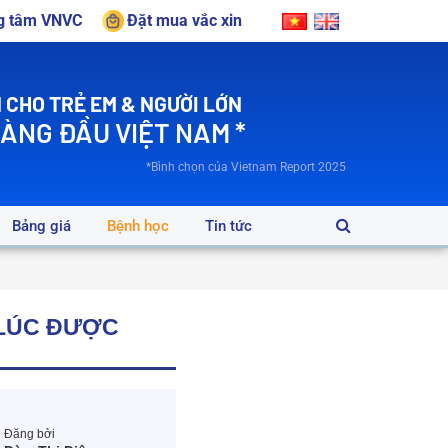
ng tâm VNVC
Đặt mua vắc xin
 CHO TRẺ EM & NGƯỜI LỚN
HÀNG ĐẦU VIỆT NAM *
*Bình chọn của Vietnam Report 2025
Bảng giá
Bệnh học
Tin tức
 LÚC ĐƯỢC
Đăng bởi