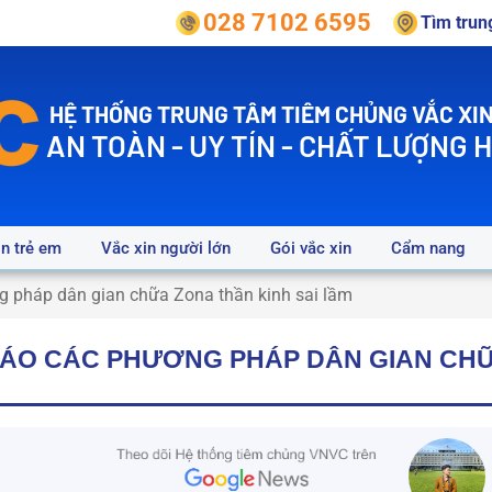
028 7102 6595
Tìm tru
HỆ THỐNG TRUNG TÂM TIÊM CHỦNG VẮC XIN
AN TOÀN - UY TÍN - CHẤT LƯỢNG 
in trẻ em
Vắc xin người lớn
Gói vắc xin
Cẩm nang
g pháp dân gian chữa Zona thần kinh sai lầm
BÁO CÁC PHƯƠNG PHÁP DÂN GIAN CH