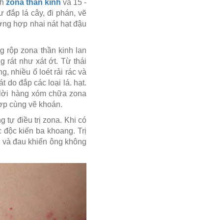
nh
zona thần kinh
và 15 -
 đắp lá cây, đi phán, vẽ
ng hợp nhai nát hạt đậu
g rộp zona thần kinh lan
 rát như xát ớt. Từ thái
, nhiều ổ loét rải rác và
 do đắp các loại lá. hạt.
e lời hàng xóm chữa zona
hợp cùng vẽ khoán.
 tự điều trị zona. Khi có
 độc kiến ba khoang. Trị
g và đau khiến ông không