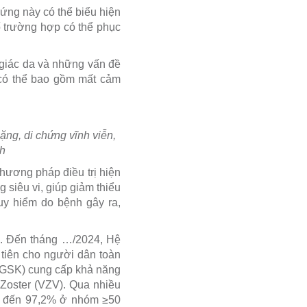
hứng này có thể biểu hiện
 trường hợp có thể phục
 giác da và những vấn đề
g có thể bao gồm mất cảm
ặng, di chứng vĩnh viễn,
nh
hương pháp điều trị hiện
g siêu vi, giúp giảm thiểu
uy hiểm do bệnh gây ra,
4. Đến tháng …/2024, Hệ
 tiên cho người dân toàn
 (GSK) cung cấp khả năng
 Zoster (VZV). Qua nhiều
o đến 97,2% ở nhóm ≥50