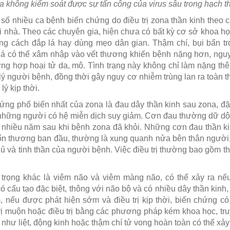
a không kiểm soát được sự tấn công của virus sâu trong hạch t
g số nhiều ca bệnh biến chứng do điều trị zona thần kinh theo
tại nhà. Theo các chuyên gia, hiện chưa có bất kỳ cơ sở khoa 
g cách đắp lá hay dùng mẹo dân gian. Thậm chí, bụi bẩn tro
 lá có thể xâm nhập vào vết thương khiến bệnh nặng hơn, ngu
ờng hợp hoại tử da, mô. Tình trạng này không chỉ làm nặng t
ý người bệnh, đồng thời gây nguy cơ nhiễm trùng lan ra toàn t
ý kịp thời.
ứng phổ biến nhất của zona là đau dây thần kinh sau zona, đặ
 những người có hệ miễn dịch suy giảm. Cơn đau thường dữ dội, 
n nhiều năm sau khi bệnh zona đã khỏi. Những cơn đau thần 
ị tổn thương ban đầu, thường là xung quanh nửa bên thân ngườ
ủ và tinh thần của người bệnh. Việc điều trị thường bao gồm t
trọng khác là viêm não và viêm màng não, có thể xảy ra nếu
có cấu tạo đặc biệt, thông với não bộ và có nhiều dây thần kinh,
, nếu được phát hiện sớm và điều trị kịp thời, biến chứng có
rị muộn hoặc điều trị bằng các phương pháp kém khoa học, tr
 như liệt, động kinh hoặc thậm chí tử vong hoàn toàn có thể xảy 