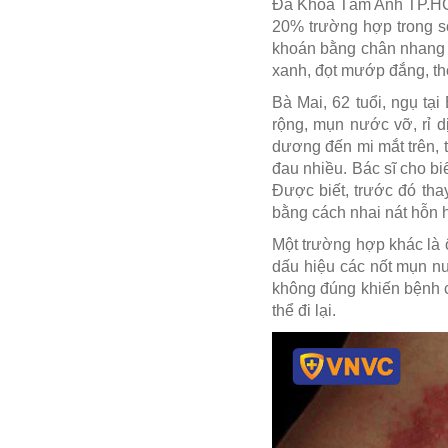
Đa Khoa Tâm Anh TP.HCM
20% trường hợp trong số
khoán bằng chân nhang 
xanh, đọt mướp đắng, tho
Bà Mai, 62 tuổi, ngụ tạ
rộng, mụn nước vỡ, rỉ d
dương đến mi mắt trên, t
đau nhiều. Bác sĩ cho bi
Được biết, trước đó tha
bằng cách nhai nát hỗn h
Một trường hợp khác là ô
dấu hiệu các nốt mụn nư
không đúng khiến bệnh c
thể đi lại.