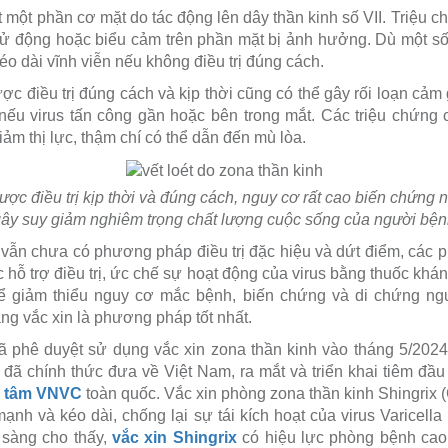
t một phần cơ mặt do tác động lên dây thần kinh số VII. Triệu c
cử động hoặc biểu cảm trên phần mặt bị ảnh hưởng. Dù một số
éo dài vĩnh viễn nếu không điều trị đúng cách.
ợc điều trị đúng cách và kịp thời cũng có thể gây rối loạn cảm
 nếu virus tấn công gần hoặc bên trong mắt. Các triệu chứn
iảm thị lực, thậm chí có thể dẫn đến mù lòa.
ợc điều trị kịp thời và đúng cách, nguy cơ rất cao biến chứng n
ây suy giảm nghiêm trọng chất lượng cuộc sống của người bệ
h vẫn chưa có phương pháp điều trị đặc hiệu và dứt điểm, các p
c hỗ trợ điều trị, ức chế sự hoạt động của virus bằng thuốc khán
để giảm thiểu nguy cơ mắc bệnh, biến chứng và di chứng ng
g vắc xin là phương pháp tốt nhất.
đã phê duyệt sử dụng vắc xin zona thần kinh vào tháng 5/202
ã chính thức đưa về Việt Nam, ra mắt và triển khai tiêm đầu
g tâm VNVC
toàn quốc. Vắc xin phòng zona thần kinh Shingrix
ạnh và kéo dài, chống lại sự tái kích hoạt của virus Varicella
 sàng cho thấy,
vắc xin Shingrix
có hiệu lực phòng bệnh ca