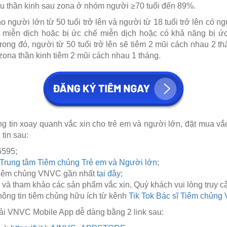
au thần kinh sau zona ở nhóm người ≥70 tuổi đến 89%.
o người lớn từ 50 tuổi trở lên và người từ 18 tuổi trở lên có 
m miễn dịch hoặc bị ức chế miễn dịch hoặc có khả năng bị ứ
 Trong đó, người từ 50 tuổi trở lên sẽ tiêm 2 mũi cách nhau 2 th
zona thần kinh tiêm 2 mũi cách nhau 1 tháng.
g tin xoay quanh vắc xin cho trẻ em và người lớn, đặt mua vắc
tin sau:
6595;
rung tâm Tiêm chủng Trẻ em và Người lớn
;
 tiêm chủng VNVC gần nhất
tại đây
;
 và tham khảo các sản phẩm vắc xin, Quý khách vui lòng truy c
ông tin tiêm chủng hữu ích từ kênh
Tik Tok Bác sĩ Tiêm chủn
ải VNVC Mobile App dễ dàng bằng 2 link sau: