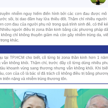
 truyền nhiễm nguy hiểm điển hình bởi các cơn đau được mô
ước sôi, bị dao đâm hay lửa thiêu đốt. Thậm chí nhiều ngườ
n cơn đau của người phụ nữ trong quá trình sinh đẻ, có thể ké
 Nhiều người điều trị zona thần kinh bằng các phương pháp d
, không chỉ không thuyên giảm mà còn gây nhiễm trùng da, vi
trọng khác
.
 tại TP.HCM cho biết, cô từng bị zona thần kinh hơn 1 năm
 vẫn không khỏi. Thậm chí, trước đây cô từng dùng nhiều p
 tàu khoanh vùng sang thương nhưng vẫn không khỏi. Khi biế
u, con của cô là bác sĩ đã trách cô không điều trị bằng phươn
 triển nặng và nhiễm trùng thương tổn.