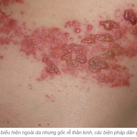
 biểu hiện ngoài da nhưng gốc rễ thần kinh, các biện pháp dân g