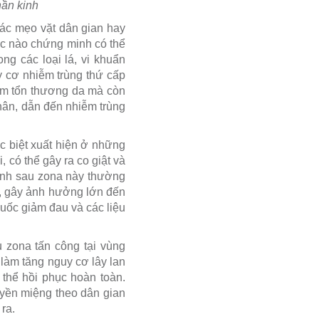
hần kinh
 các mẹo vặt dân gian hay
học nào chứng minh có thể
ng các loại lá, vi khuẩn
y cơ nhiễm trùng thứ cấp
hêm tổn thương da mà còn
hân, dẫn đến nhiễm trùng
c biệt xuất hiện ở những
có thể gây ra co giật và
kinh sau zona này thường
i, gây ảnh hưởng lớn đến
huốc giảm đau và các liệu
 zona tấn công tại vùng
 làm tăng nguy cơ lây lan
 thể hồi phục hoàn toàn.
uyền miệng theo dân gian
ra.