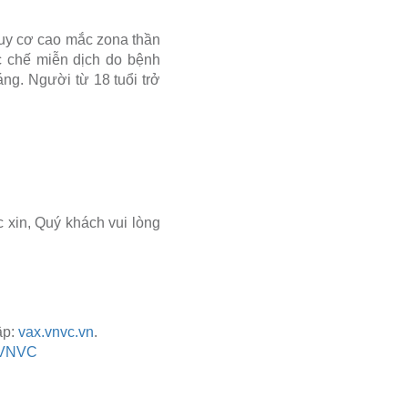
nguy cơ cao mắc zona thần
c chế miễn dịch do bệnh
áng. Người từ 18 tuổi trở
 xin, Quý khách vui lòng
ập:
vax.vnvc.vn
.
g VNVC