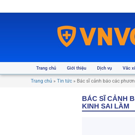
Trang chủ
Giới thiệu
Dịch vụ
Vắc x
Trang chủ
»
Tin tức
»
Bác sĩ cảnh báo các phươn
BÁC SĨ CẢNH 
KINH SAI LẦM