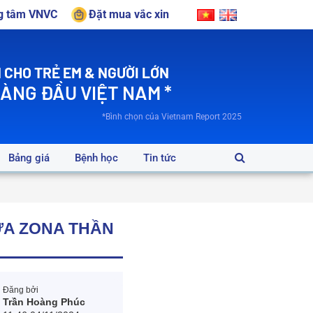
ng tâm VNVC
Đặt mua vắc xin
 CHO TRẺ EM & NGƯỜI LỚN
HÀNG ĐẦU VIỆT NAM *
*Bình chọn của Vietnam Report 2025
Bảng giá
Bệnh học
Tin tức
ỮA ZONA THẦN
Đăng bởi
Trần Hoàng Phúc