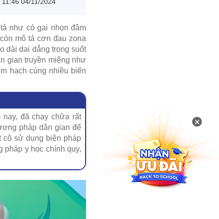
11:46 04/11/2024
 tả như có gai nhọn đâm
i còn mô tả cơn đau zona
o dài dai dẳng trong suốt
ân gian truyền miệng như
êm hạch cùng nhiều biến
 nay, đã chạy chữa rất
×
hương pháp dân gian để
t cô sử dụng biện pháp
g pháp y học chính quy,