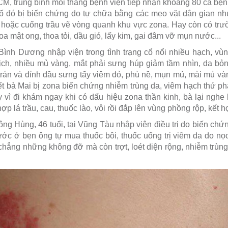
, trung bình mỗi tháng bệnh viện tiếp nhận khoảng 80 ca bệ
 đó bị biến chứng do tự chữa bằng các mẹo vặt dân gian như
hoặc cuống trầu vẽ vòng quanh khu vực zona. Hay còn có trườ
a mật ong, thoa tỏi, dầu gió, lấy kim, gai đâm vỡ mụn nước...
i Bình Dương nhập viện trong tình trạng cổ nổi nhiều hạch, vùn
ịch, nhiều mủ vàng, mắt phải sưng húp giảm tầm nhìn, da bỏng
rán và đỉnh đầu sưng tấy viêm đỏ, phù nề, mụn mủ, mài mủ vàng
ết bà Mai bị zona biến chứng nhiễm trùng da, viêm hạch thứ phát
y vì đi khám ngay khi có dấu hiệu zona thần kinh, bà lại ngh
ợp lá trầu, cau, thuốc lào, vôi rồi đắp lên vùng phồng rộp, kết 
ng Hùng, 46 tuổi, tại Vũng Tàu nhập viện điều trị do biến chứng
ớc ở bẹn ông tự mua thuốc bôi, thuốc uống trị viêm da do nọc
hẳng những không đỡ mà còn trợt, loét diện rộng, nhiễm trùn