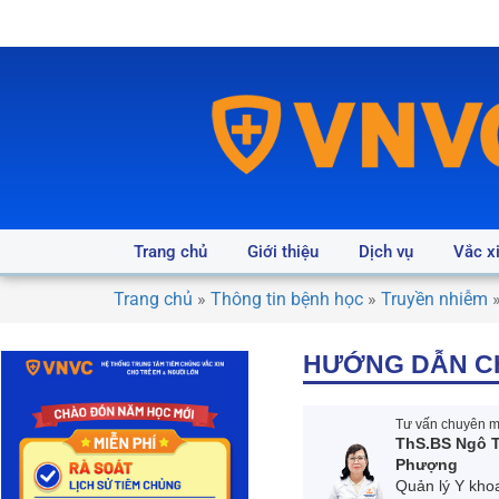
Trang chủ
Giới thiệu
Dịch vụ
Vắc x
Trang chủ
»
Thông tin bệnh học
»
Truyền nhiễm
HƯỚNG DẪN CH
Tư vấn chuyên mô
ThS.BS Ngô T
Phượng
Quản lý Y kho