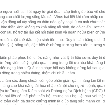
người sốt bại liệt ngay từ giai đoạn cấp tính giúp bảo vệ chức
g cao chất lượng sống lâu dài. Virus bại liệt khi xâm nhập cơ
h vận động tại tủy sống và thân não, gây hoại tử và mất chức nă
 bào thần kinh không có khả năng tái sinh, do đó chiến lược c
òn lại, hỗ trợ tái lập kết nối thần kinh và ngăn ngừa biến chứn
o dõi chặt chẽ dấu hiệu sinh tồn như: Duy trì cân bằng dịch đ
 đến tỷ lệ sống sót, đặc biệt ở những trường hợp tổn thương v
c biện pháp phục hồi chức năng như vật lý trị liệu sớm, duy tr
ản ứng viêm có ý nghĩa quan trọng trong tối ưu hóa khả năng b
biến dạng khớp. Quá trình phục hồi này không dừng lại sau giai
ận động trong nhiều tháng, thậm chí nhiều năm.
ệc chăm sóc đúng chuẩn còn góp phần giảm gánh nặng tàn tật m
à nâng cao khả năng tái hòa nhập xã hội cho người bệnh, qua đ
liệu từ Trung tâm Kiểm soát và Phòng ngừa Dịch bệnh (CDC) 
 bại liệt có thể phát triển hội chứng sau bại liệt sau vài thậ
c toàn diện đã được chứng minh là giúp tăng sức mạnh cơ, du