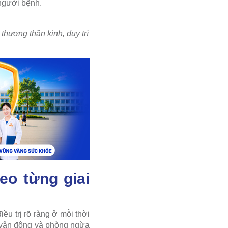
 người bệnh.
thương thần kinh, duy trì
eo từng giai
ều trị rõ ràng ở mỗi thời
i vận động và phòng ngừa