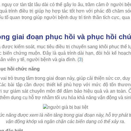
nguy cơ tàn tật lâu dài có thể gây lo âu, trầm cảm ở người bệ
 quá trình điều trị giúp họ hợp tác tốt hơn với phác đồ chăm s
ếu tố quan trọng giúp người bệnh duy trì tinh thần tích cực, qua
ong giai đoạn phục hồi và phục hồi ch
ã được kiểm soát, mục tiêu điều trị chuyển sang khôi phục thể l
biến chứng muộn. Đây là quá trình dài hạn, đòi hỏi kế hoạch
ân viên y tế, người bệnh và gia đình. (
3
)
 phục hồi chức năng
ai trò trung tâm trong giai đoạn này, giúp cải thiện sức cơ, du
ác bài tập cần được thiết kế phù hợp với mức độ tổn thương 
ới sự giám sát chuyên môn để đảm bảo hiệu quả và an toàn.
p thêm dụng cụ hỗ trợ nhằm tối ưu hóa khả năng vận động và si
c năng được xem là nền tảng trong giai đoạn này, hỗ trợ phát t
vận động khớp và ngăn chặn các biến dạng có thể xảy ra.
g đặc biệt