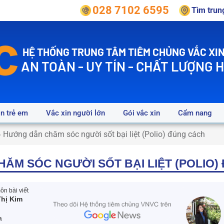
028 7102 6595
Tìm tru
HỆ THỐNG TRUNG TÂM TIÊM CHỦNG VẮC XIN
AN TOÀN - UY TÍN - CHẤT LƯỢNG 
in trẻ em
Vắc xin người lớn
Gói vắc xin
Cẩm nang
»
Hướng dẫn chăm sóc người sốt bại liệt (Polio) đúng cách
ĂM SÓC NGƯỜI SỐT BẠI LIỆT (POLIO)
n bài viết
hị Kim
a