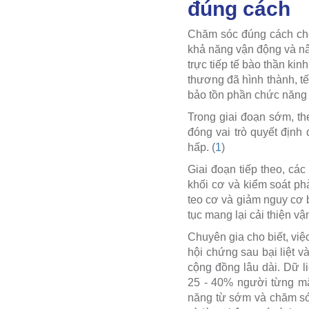
đúng cách
Chăm sóc đúng cách cho 
khả năng vận động và nân
trực tiếp tế bào thần kin
thương đã hình thành, tế
bảo tồn phần chức năng c
Trong giai đoạn sớm, the
đóng vai trò quyết định
hấp. (
1
)
Giai đoạn tiếp theo, cá
khối cơ và kiểm soát ph
teo cơ và giảm nguy cơ 
tục mang lại cải thiện v
Chuyên gia cho biết, vi
hội chứng sau bại liệt v
cộng đồng lâu dài. Dữ 
25 - 40% người từng mắc
năng từ sớm và chăm só