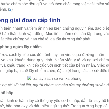
 bước chăm sóc đều giữ vai trò then chốt trong việc cải thiện 
nh. (
2
)
ong giai đoạn cấp tính
ến triển nhanh và tiềm ẩn nhiều biến chứng nguy hiểm, đặc biệt
ế bào thần kinh vận động. Mục tiêu chăm sóc cần tập trung vào 
t triệu chứng và hạn chế tối đa tổn thương thứ phát.
 phòng ngừa lây nhiễm
ược cách ly tiếp xúc để tránh lây lan virus qua đường phân - 
 và khử khuẩn đúng quy trình. Nhân viên y tế và người chăm
và khẩu trang khi tiếp xúc với dịch tiết của bệnh nhân. Việc d
nh giúp hạn chế lây nhiễm chéo, đặc biệt trong các cơ sở điều 
c người sốt bại liệt, người chăm sóc cần rửa tay thường xuyên 
 hô hấp
hần kinh ở hành tủy có thể gây yếu cơ hô hấp, dẫn tới suy hô
thở, bão hòa oxy và dấu hiệu ngừng thở. Trong trường hợp có