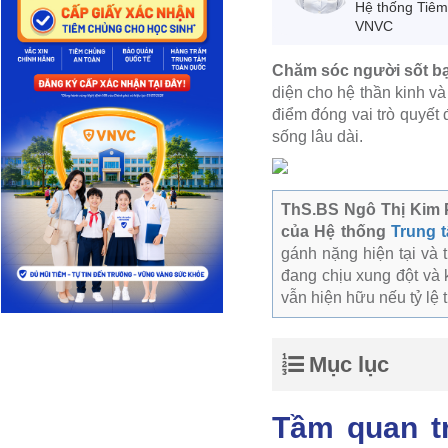
Hệ thống Tiê
VNVC
Chăm sóc người sốt bại
diện cho hệ thần kinh và
điểm đóng vai trò quyết
sống lâu dài.
ThS.BS Ngô Thị Kim 
của Hệ thống
Trung 
gánh nặng hiện tại và 
đang chịu xung đột và 
vẫn hiện hữu nếu tỷ lệ 
Mục lục
Tầm quan tr