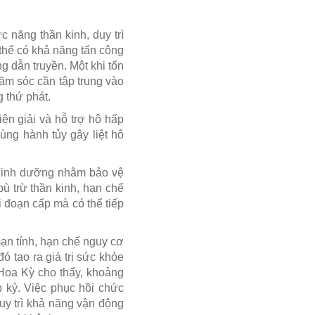
 năng thần kinh, duy trì
 thể có khả năng tấn công
ng dẫn truyền. Một khi tổn
hăm sóc cần tập trung vào
g thứ phát.
iện giải và hỗ trợ hô hấp
ùng hành tủy gây liệt hô
ì dinh dưỡng nhằm bảo vệ
ù trừ thần kinh, hạn chế
 đoạn cấp mà có thể tiếp
ạn tính, hạn chế nguy cơ
ó tạo ra giá trị sức khỏe
Hoa Kỳ cho thấy, khoảng
p kỷ. Việc phục hồi chức
y trì khả năng vận động