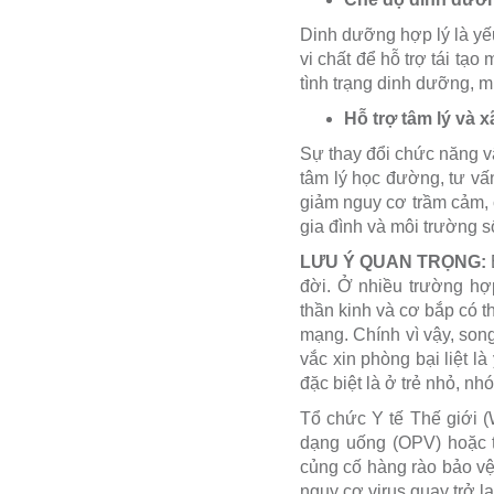
Dinh dưỡng hợp lý là yế
vi chất để hỗ trợ tái tạ
tình trạng dinh dưỡng, m
Hỗ trợ tâm lý và x
Sự thay đổi chức năng v
tâm lý học đường, tư vấn
giảm nguy cơ trầm cảm, 
gia đình và môi trường s
LƯU Ý QUAN TRỌNG:
B
đời. Ở nhiều trường hợ
thần kinh và cơ bắp có t
mạng. Chính vì vậy, son
vắc xin phòng bại liệt 
đặc biệt là ở trẻ nhỏ, n
Tổ chức Y tế Thế giới (
dạng uống (OPV) hoặc t
củng cố hàng rào bảo vệ
nguy cơ virus quay trở lạ