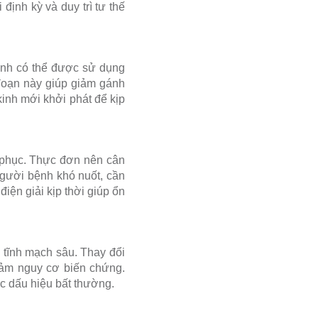
ịnh kỳ và duy trì tư thế
bệnh có thể được sử dụng
i đoạn này giúp giảm gánh
kinh mới khởi phát để kịp
i phục. Thực đơn nên cân
 người bệnh khó nuốt, cần
ện giải kịp thời giúp ổn
 tĩnh mạch sâu. Thay đổi
iảm nguy cơ biến chứng.
ác dấu hiệu bất thường.