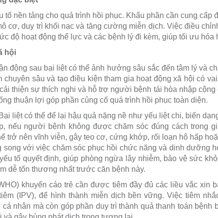
u tố nền tảng cho quá trình hồi phục. Khẩu phần cần cung cấp đ
o mô cơ, duy trì khối nạc và tăng cường miễn dịch. Việc điều chỉ
ức độ hoạt động thể lực và các bệnh lý đi kèm, giúp tối ưu hóa 
ã hội
ận động sau bại liệt có thể ảnh hưởng sâu sắc đến tâm lý và ch
 chuyên sâu và tạo điều kiện tham gia hoạt động xã hội có vai 
cải thiện sự thích nghi và hỗ trợ người bệnh tái hòa nhập cộn
ống thuận lợi góp phần củng cố quá trình hồi phục toàn diện.
ại liệt có thể để lại hậu quả nặng nề như yếu liệt chi, biến dạng
p, nếu người bệnh không được chăm sóc đúng cách trong gi
hể trở nên vĩnh viễn, gây teo cơ, cứng khớp, rối loạn hô hấp ho
g song với việc chăm sóc phục hồi chức năng và dinh dưỡng hợ
là yếu tố quyết định, giúp phòng ngừa lây nhiễm, bảo vệ sức kh
hóm dễ tổn thương nhất trước căn bệnh này.
WHO) khuyến cáo trẻ cần được tiêm đầy đủ các liều vắc xin bại
iêm (IPV), để hình thành miễn dịch bền vững. Việc tiêm nhắc
 cá nhân mà còn góp phần duy trì thành quả thanh toán bệnh bại
i và gây bùng phát dịch trong tương lai.