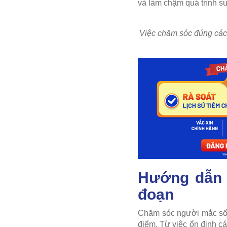
và làm chậm quá trình su
Việc chăm sóc đúng cách 
Hướng dẫn c
đoạn
Chăm sóc người mắc sốt b
điểm. Từ việc ổn định c