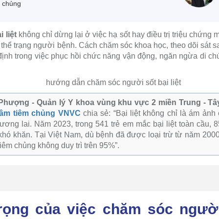
m chủng
 liệt
không chỉ dừng lại ở việc hạ sốt hay điều trị triệu chứng m
 thể trạng người bệnh. Cách chăm sóc khoa học, theo dõi sát s
 định trong việc phục hồi chức năng vận động, ngăn ngừa di chứ
Phượng - Quản lý Y khoa vùng khu vực 2 miền Trung - Tâ
tâm tiêm chủng VNVC
chia sẻ: “Bại liệt không chỉ là ám ản
tương lai. Năm 2023, trong 541 trẻ em mắc bại liệt toàn cầu,
khó khăn. Tại Việt Nam, dù bệnh đã được loại trừ từ năm 2000
tiêm chủng không duy trì trên 95%”.
ọng của việc chăm sóc người 