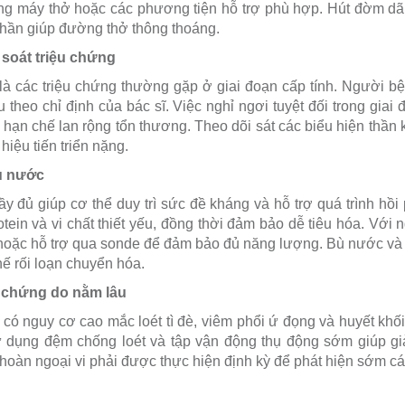
ng máy thở hoặc các phương tiện hỗ trợ phù hợp. Hút đờm dãi đ
hần giúp đường thở thông thoáng.
soát triệu chứng
là các triệu chứng thường gặp ở giai đoạn cấp tính. Người 
 theo chỉ định của bác sĩ. Việc nghỉ ngơi tuyệt đối trong gia
 hạn chế lan rộng tổn thương. Theo dõi sát các biểu hiện thần 
hiệu tiến triển nặng.
ù nước
 đủ giúp cơ thể duy trì sức đề kháng và hỗ trợ quá trình hồ
tein và vi chất thiết yếu, đồng thời đảm bảo dễ tiêu hóa. Với
hoặc hỗ trợ qua sonde để đảm bảo đủ năng lượng. Bù nước và đi
ế rối loạn chuyển hóa.
 chứng do nằm lâu
 có nguy cơ cao mắc loét tì đè, viêm phổi ứ đọng và huyết khối
ử dụng đệm chống loét và tập vận động thụ động sớm giúp g
 hoàn ngoại vi phải được thực hiện định kỳ để phát hiện sớm c