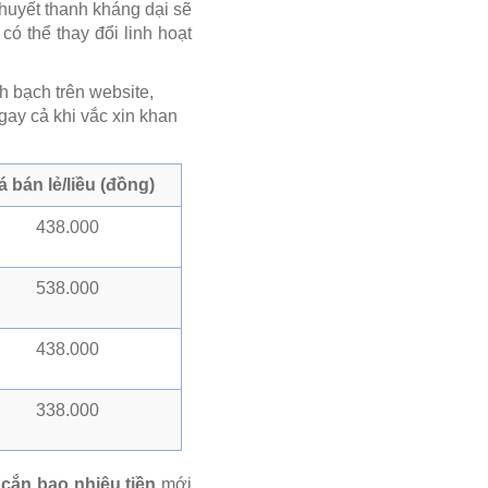
 huyết thanh kháng dại sẽ
có thể thay đổi linh hoạt
h bạch trên website,
gay cả khi vắc xin khan
á bán lẻ/liều (đồng)
438.000
538.000
438.000
338.000
cắn bao nhiêu tiền
mới