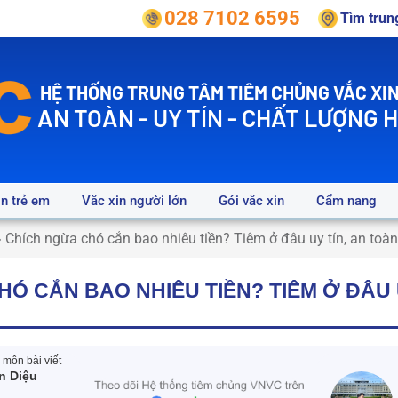
028 7102 6595
Tìm tru
HỆ THỐNG TRUNG TÂM TIÊM CHỦNG VẮC XIN
AN TOÀN - UY TÍN - CHẤT LƯỢNG 
in trẻ em
Vắc xin người lớn
Gói vắc xin
Cẩm nang
»
Chích ngừa chó cắn bao nhiêu tiền? Tiêm ở đâu uy tín, an toà
Ó CẮN BAO NHIÊU TIỀN? TIÊM Ở ĐÂU U
môn bài viết
n Diệu