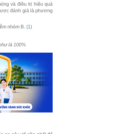
ng và điều trị hiệu quả
 được đánh giá là phương
iễm nhóm B. (
1
)
 như là 100%