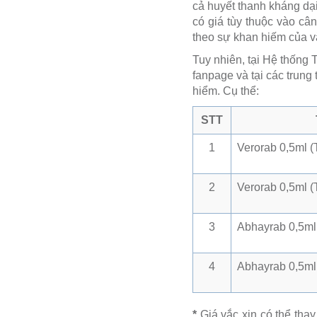
cả huyết thanh kháng dại
có giá tùy thuộc vào cân
theo sự khan hiếm của vắ
Tuy nhiên, tại Hệ thống
fanpage và tại các trung
hiểm. Cụ thể:
STT
1
Verorab 0,5ml 
2
Verorab 0,5ml (
3
Abhayrab 0,5ml
4
Abhayrab 0,5ml
*
Giá vắc xin có thể thay