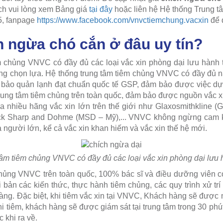
ch vui lòng xem Bảng giá
tại đây
hoặc liên hệ Hệ thống Trung 
5, fanpage
https://www.facebook.com/vnvctiemchung.vacxin
để 
h ngừa chó cắn ở đâu uy tín?
m chủng VNVC có đầy đủ các loại vắc xin phòng dại lưu hành 
ởng chọn lựa. Hệ thống trung tâm tiêm chủng VNVC có đầy đủ 
 bảo quản lạnh đạt chuẩn quốc tế GSP, đảm bảo được việc dự 
rung tâm tiêm chủng trên toàn quốc, đảm bảo được nguồn vắc xi
ủa nhiều hãng vắc xin lớn trên thế giới như Glaxosmithkline (G
erck Sharp and Dohme (MSD – Mỹ),... VNVC không ngừng cam 
và người lớn, kể cả vắc xin khan hiếm và vắc xin thế hệ mới.
âm tiêm chủng VNVC có đầy đủ các loại vắc xin phòng dại lưu 
chủng VNVC trên toàn quốc, 100% bác sĩ và điều dưỡng viên c
 bản các kiến thức, thực hành tiêm chủng, các quy trình xử tr
àng. Đặc biệt, khi tiêm vắc xin tại VNVC, Khách hàng sẽ được 
hi tiêm, khách hàng sẽ được giám sát tại trung tâm trong 30 ph
c khi ra về.