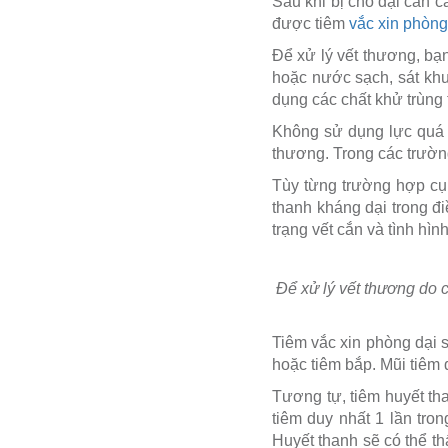
Sau khi bị chó dại cắn 
được tiêm
vắc xin phòng
Để xử lý vết thương, bạn
hoặc nước sạch, sát khuẩ
dụng các chất khử trùng
Không sử dụng lực quá m
thương. Trong các trường
Tùy từng trường hợp cụ
thanh kháng dại trong điề
trạng vết cắn và tình hìn
Để xử lý vết thương do c
Tiêm vắc xin phòng dại 
hoặc tiêm bắp. Mũi tiêm 
Tương tự, tiêm huyết th
tiêm duy nhất 1 lần tro
Huyết thanh sẽ có thể t