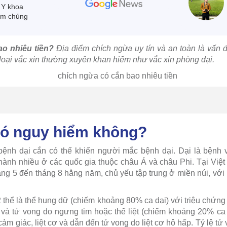
 Y khoa
êm chủng
o nhiêu tiền?
Địa điểm chích ngừa uy tín và an toàn là vấn
 loại vắc xin thường xuyên khan hiếm như vắc xin phòng dại.
có nguy hiểm không?
bệnh dại cắn có thể khiến người mắc bệnh dại. Dại là bệnh v
ành nhiều ở các quốc gia thuộc châu Á và châu Phi. Tại Việt
ng 5 đến tháng 8 hằng năm, chủ yếu tập trung ở miền núi, với 
 2 thể là thể hung dữ (chiếm khoảng 80% ca dại) với triệu chứng
à tử vong do ngưng tim hoặc thể liệt (chiếm khoảng 20% ca 
ảm giác, liệt cơ và dẫn đến tử vong do liệt cơ hô hấp. Tỷ lệ t