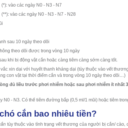
n (*): vào các ngày N0 - N3 - N7
n (**): vào các ngày N0 - N3 - N7 - N28
ũi
ạnh sau 10 ngày theo dõi
 không theo dõi được trong vòng 10 ngày
 sau khi bị động vật cắn hoặc càng tiêm càng sớm càng tốt.
 vắc xin dại với huyết thanh kháng dại (tùy thuộc vào vết thương
rạng con vật tại thời điểm cắn và trong vòng 10 ngày theo dõi…)
òng đủ liều trước phơi nhiễm hoặc sau phơi nhiễm ít nhất 3
y N0 - N3. Có thể tiêm đường bắp (0,5 ml/1 mũi) hoặc tiêm trong
chó cắn bao nhiêu tiền?
cắn
tùy thuộc vào tình trạng vết thương của người bị cắn/ cào, 