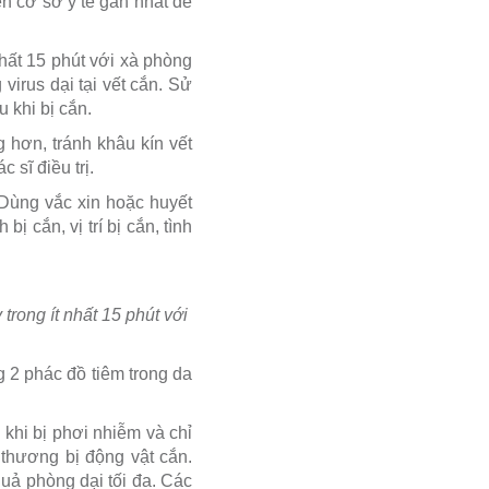
n cơ sở y tế gần nhất để
nhất 15 phút với xà phòng
virus dại tại vết cắn. Sử
 khi bị cắn.
 hơn, tránh khâu kín vết
sĩ điều trị.
Dùng vắc xin hoặc huyết
ị cắn, vị trí bị cắn, tình
trong ít nhất 15 phút với
 2 phác đồ tiêm trong da
khi bị phơi nhiễm và chỉ
 thương bị động vật cắn.
uả phòng dại tối đa. Các