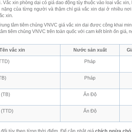
. Vắc xin phòng dại có giá dao động tùy thuộc vào loại vắc xin,
 nặng của từng người và thậm chí giá vắc xin dại ở nhiều nơi 
c xin.
 Trung tâm tiêm chủng VNVC giá vắc xin dại được công khai min
 tâm tiêm chủng VNVC trên toàn quốc với cam kết bình ổn giá, n
Tên vắc xin
Nước sản xuất
Gi
(TTD)
Pháp
TB)
Pháp
 (TB)
Ấn Độ
 (TTD)
Ấn Độ
 đổi tùy theo từng thời điểm. Để cập nhật giá
chích ngừa chó 