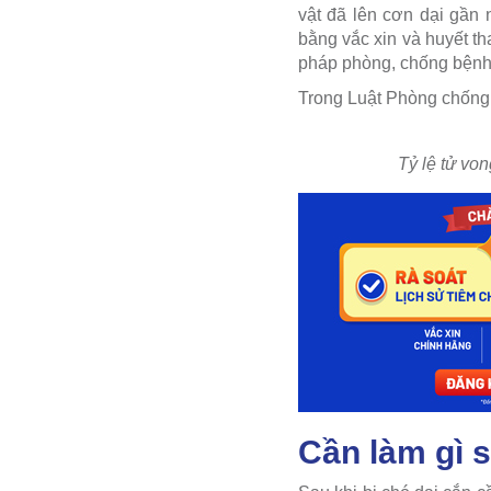
vật đã lên cơn dại gần
bằng vắc xin và huyết t
pháp phòng, chống bệnh 
Trong Luật Phòng chống 
Tỷ lệ tử vo
Cần làm gì s