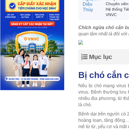
Chuyên viên
Hệ thống Ti
VNVC
Chích ngừa chó cắn ba
quan tâm nhất là đối với
Mục lục
Bị chó cắn 
Nếu bị chó mang virus 
virus. Bệnh thường lưu h
nhiều địa phương, từ thá
là chó.
Bệnh dại trên người có
hoảng loạn, tăng động…v
mê từ từ, yếu cơ và mất c