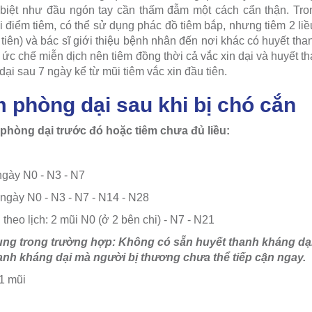
ặc biệt như đầu ngón tay cần thấm đẫm một cách cẩn thận. T
i điểm tiêm, có thể sử dụng phác đồ tiêm bắp, nhưng tiêm 2 li
 tiên) và bác sĩ giới thiệu bệnh nhân đến nơi khác có huyết th
 ức chế miễn dịch nên tiêm đồng thời cả vắc xin dại và huyết 
ại sau 7 ngày kể từ mũi tiêm vắc xin đầu tiên.
 phòng dại sau khi bị chó cắn
phòng dại trước đó hoặc tiêm chưa đủ liều:
 ngày N0 - N3 - N7
c ngày N0 - N3 - N7 - N14 - N28
 theo lịch: 2 mũi N0 (ở 2 bên chi) - N7 - N21
dụng trong trường hợp: Không có sẵn huyết thanh kháng dại 
hanh kháng dại mà người bị thương chưa thể tiếp cận ngay.
/1 mũi