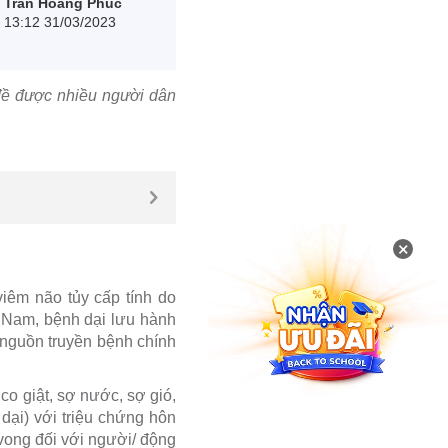
Trần Hoàng Phúc
13:12 31/03/2023
 đề được nhiều người dân
×
iêm não tủy cấp tính do
 Nam, bệnh dại lưu hành
nguồn truyền bệnh chính
 co giật, sợ nước, sợ gió,
dại) với triệu chứng hôn
ử vong đối với người/ động