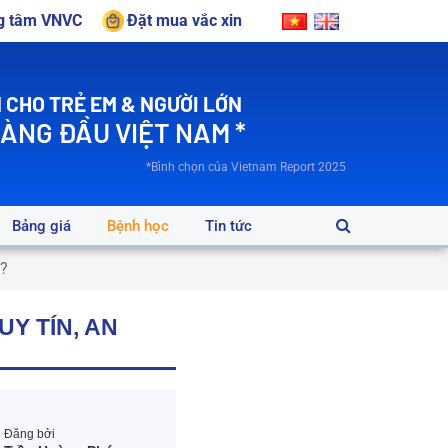
ng tâm VNVC
Đặt mua vắc xin
 CHO TRẺ EM & NGƯỜI LỚN
HÀNG ĐẦU VIỆT NAM *
*Bình chọn của Vietnam Report 2025
Bảng giá
Bệnh học
Tin tức
n?
Y TÍN, AN
Đăng bởi