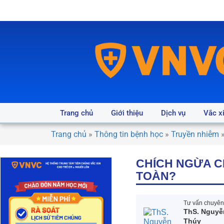
Trang chủ
Giới thiệu
Dịch vụ
Vắc x
Trang chủ
»
Thông tin bệnh học
»
Truyền nhiễm
CHÍCH NGỪA CH
TOÀN?
Tư vấn chuyên 
ThS. Nguyễ
Thúy