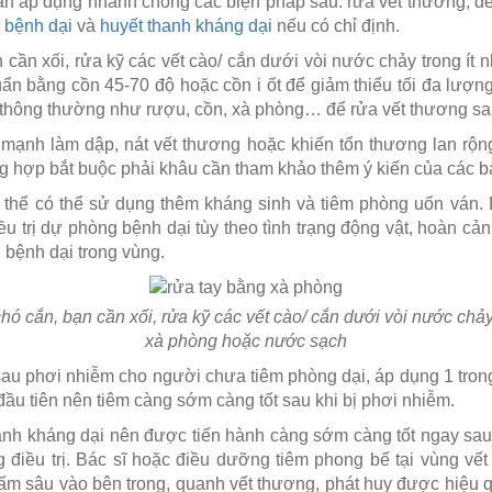
cần áp dụng nhanh chóng các biện pháp sau: rửa vết thương, đế
 bệnh dại
và
huyết thanh kháng dại
nếu có chỉ định.
 cần xối, rửa kỹ các vết cào/ cắn dưới vòi nước chảy trong ít 
n bằng cồn 45-70 độ hoặc cồn i ốt để giảm thiểu tối đa lượng 
 thông thường như rượu, cồn, xà phòng… để rửa vết thương sau
ạnh làm dập, nát vết thương hoặc khiến tổn thương lan rộng
 hợp bắt buộc phải khâu cần tham khảo thêm ý kiến của các bác 
 thể có thể sử dụng thêm kháng sinh và tiêm phòng uốn ván. 
u trị dự phòng bệnh dại tùy theo tình trạng động vật, hoàn cảnh b
h bệnh dại trong vùng.
hó cắn, bạn cần xối, rửa kỹ các vết cào/ cắn dưới vòi nước chảy 
xà phòng hoặc nước sạch
sau phơi nhiễm cho người chưa tiêm phòng dại, áp dụng 1 trong
đầu tiên nên tiêm càng sớm càng tốt sau khi bị phơi nhiễm.
anh kháng dại nên được tiến hành càng sớm càng tốt ngay sau 
ng điều trị. Bác sĩ hoặc điều dưỡng tiêm phong bế tại vùng vết
hấm sâu vào bên trong, quanh vết thương, phát huy được hiệu q