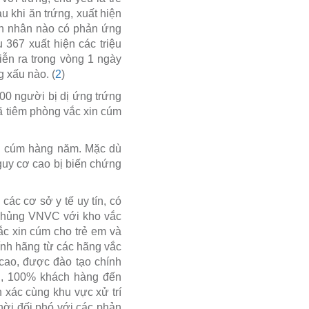
 khi ăn trứng, xuất hiện
ệnh nhân nào có phản ứng
 367 xuất hiện các triệu
ễn ra trong vòng 1 ngày
g xấu nào. (
2
)
00 người bị dị ứng trứng
ã tiêm phòng vắc xin cúm
òng cúm hàng năm. Mặc dù
guy cơ cao bị biến chứng
các cơ sở y tế uy tín, có
m chủng VNVC với kho vắc
ắc xin cúm cho trẻ em và
ính hãng từ các hãng vắc
cao, được đào tạo chính
ng, 100% khách hàng đến
 xác cùng khu vực xử trí
thời đối phó với các phản