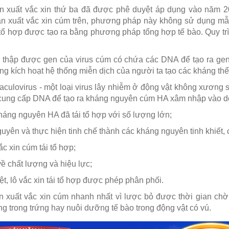
 xuất vắc xin thứ ba đã được phê duyệt áp dụng vào năm 20
ản xuất vắc xin cúm trên, phương pháp này không sử dụng mẫu
 tổ hợp được tạo ra bằng phương pháp tổng hợp tế bào. Quy trìn
u thập được gen của virus cúm có chứa các DNA để tạo ra ge
ng kích hoạt hệ thống miễn dịch của người ta tạo các kháng th
aculovirus - một loại virus lây nhiễm ở động vật không xương
p, cung cấp DNA để tạo ra kháng nguyên cúm HA xâm nhập vào d
kháng nguyên HA đã tái tổ hợp với số lượng lớn;
uyên và thực hiện tinh chế thành các kháng nguyên tinh khiết, 
c xin cúm tái tổ hợp;
ề chất lượng và hiệu lực;
t, lô vắc xin tái tổ hợp được phép phân phối.
xuất vắc xin cúm nhanh nhất vì lược bỏ được thời gian chờ 
ng trong trứng hay nuôi dưỡng tế bào trong động vật có vú.