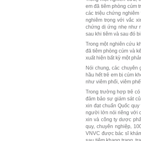
em đã tiêm phòng cúm tr
các triệu chứng nghiêm 
nghiêm trọng với vắc xi
chứng dị ứng nhẹ như n
sau khi tiêm và sau đó b
Trong một nghiên cứu kh
đã tiêm phòng cúm và kế
xuất hiện bất kỳ một ph
Nói chung, các chuyên g
hầu hết trẻ em bị cúm k
như viêm phổi, viêm phế
Trong trường hợp trẻ có 
đảm bảo sự giám sát của
xin đạt chuẩn Quốc quy 
người lớn nói riêng với
xin và công ty dược ph
quy, chuyên nghiệp, 10
VNVC được bác sĩ khám s
sau tiêm khang trang, tr