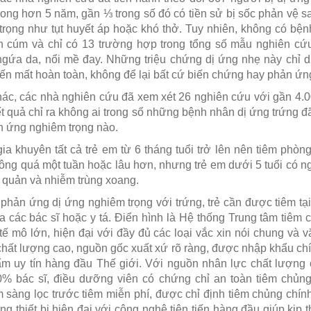
ong hơn 5 năm, gần ⅓ trong số đó có tiền sử bị sốc phản vệ sau
trọng như tụt huyết áp hoặc khó thở. Tuy nhiên, không có b
n cúm và chỉ có 13 trường hợp trong tổng số mẫu nghiên cứu
gứa da, nổi mề đay. Những triệu chứng dị ứng nhẹ này chỉ di
iến mất hoàn toàn, không để lại bất cứ biến chứng hay phản ứn
ác, các nhà nghiên cứu đã xem xét 26 nghiên cứu với gần 4.0
t quả chỉ ra không ai trong số những bệnh nhân dị ứng trứng đ
ản ứng nghiêm trọng nào.
ia khuyên tất cả trẻ em từ 6 tháng tuổi trở lên nên tiêm ph
hông quá một tuần hoặc lâu hơn, nhưng trẻ em dưới 5 tuổi có n
 quản và nhiễm trùng xoang.
phản ứng dị ứng nghiêm trọng với trứng, trẻ cần được tiêm tại 
 các bác sĩ hoặc y tá. Điển hình là Hệ thống Trung tâm tiê
tế mô lớn, hiện đại với đầy đủ các loại vắc xin nói chung và v
 chất lượng cao, nguồn gốc xuất xứ rõ ràng, được nhập khẩu ch
ẩm uy tín hàng đầu Thế giới. Với nguồn nhân lực chất lượng 
0% bác sĩ, điều dưỡng viên có chứng chỉ an toàn tiêm chủ
àng lọc trước tiêm miễn phí, được chỉ định tiêm chủng chính
ang thiết bị hiện đại với công nghệ tiên tiến hàng đầu giúp kịp 