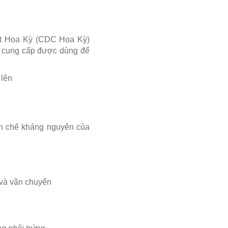
ật Hoa Kỳ (CDC Hoa Kỳ)
 cung cấp được dùng để
 lên
tinh chế kháng nguyên của
h và vận chuyển