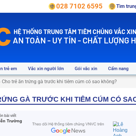
028 7102 6595
Tìm tru
HỆ THỐNG TRUNG TÂM TIÊM CHỦNG VẮC XIN
AN TOÀN - UY TÍN - CHẤT LƯỢNG 
in trẻ em
Vắc xin người lớn
Gói vắc xin
Cẩm nang
»
Cho trẻ ăn trứng gà trước khi tiêm cúm có sao không?
RỨNG GÀ TRƯỚC KHI TIÊM CÚM CÓ S
n bài viết
yễn Trường
a