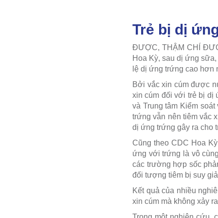
Trẻ bị dị ứ
ĐƯỢC, THẬM CHÍ ĐƯỢC K
Hoa Kỳ, sau dị ứng sữa,
lệ dị ứng trứng cao hơn 
Bởi vắc xin cúm được nu
xin cúm đối với trẻ bị d
và Trung tâm Kiểm soát
trứng vẫn nên tiêm vắc x
dị ứng trứng gây ra cho t
Cũng theo CDC Hoa Kỳ, n
ứng với trứng là vô cùng
các trường hợp sốc phản
đối tượng tiêm bị suy gi
Kết quả của nhiều nghiên
xin cúm mà không xảy ra
Trong một nghiên cứu, c