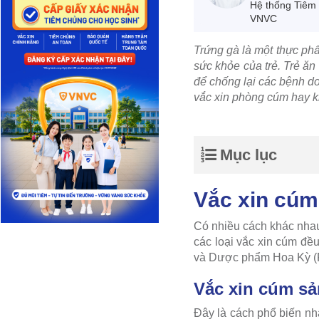
Hệ thống Tiêm
VNVC
Trứng gà là một thực phẩ
sức khỏe của trẻ. Trẻ ăn
để chống lại các bệnh do 
vắc xin phòng cúm hay 
Mục lục
Vắc xin cúm
Có nhiều cách khác nha
các loại vắc xin cúm đề
và Dược phẩm Hoa Kỳ (
Vắc xin cúm sả
Đây là cách phổ biến nh