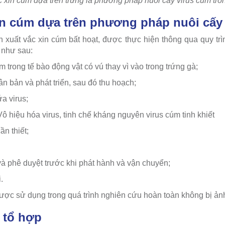
 xin cúm dựa trên trứng là phương pháp nuôi cấy virus cúm tro
in cúm dựa trên phương pháp nuôi cấy 
 xuất vắc xin cúm bất hoạt, được thực hiện thông qua quy t
 như sau:
 trong tế bào động vật có vú thay vì vào trong trứng gà;
n bản và phát triển, sau đó thu hoạch;
a virus;
Vô hiệu hóa virus, tinh chế kháng nguyên virus cúm tinh khiết
ần thiết;
và phê duyệt trước khi phát hành và vận chuyển;
.
ược sử dụng trong quá trình nghiên cứu hoàn toàn không bị ả
i tổ hợp