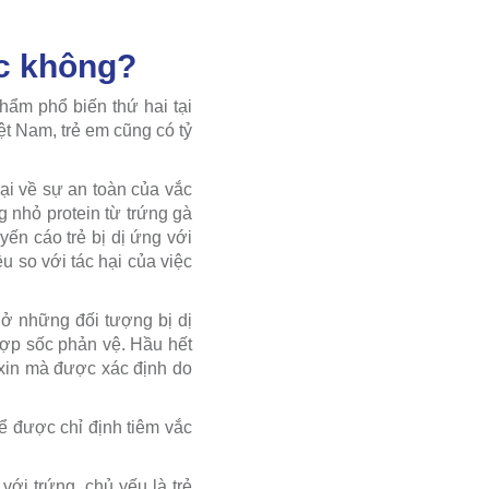
ợc không?
m phổ biến thứ hai tại
t Nam, trẻ em cũng có tỷ
ại về sự an toàn của vắc
g nhỏ protein từ trứng gà
n cáo trẻ bị dị ứng với
u so với tác hại của việc
 ở những đối tượng bị dị
 hợp sốc phản vệ. Hầu hết
 xin mà được xác định do
hể được chỉ định tiêm vắc
ới trứng, chủ yếu là trẻ