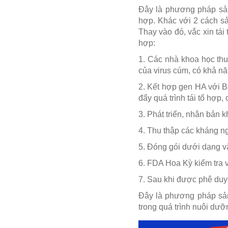
Đây là phương pháp sản
hợp. Khác với 2 cách s
Thay vào đó, vắc xin tái
hợp:
1. Các nhà khoa học th
của virus cúm, có khả nă
2. Kết hợp gen HA với B
đẩy quá trình tái tổ hợ
3. Phát triển, nhân bản 
4. Thu thập các kháng ng
5. Đóng gói dưới dạng vắ
6. FDA Hoa Kỳ kiểm tra v
7. Sau khi được phê duyệ
Đây là phương pháp sản 
trong quá trình nuôi dưỡ