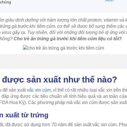
 chủng
m giàu dinh dưỡng với hàm lượng lớn chất protein, vitamin và 
 trứng gà trước khi tiêm cúm, cơ thể sẽ được bổ sung thêm các 
virus gây ra. Tuy nhiên, đối với những đối tượng trẻ dị ứng với 
không?
Cho trẻ ăn trứng gà trước khi tiêm cúm liệu có tốt?
 được sản xuất như thế nào?
u để sản xuất
vắc xin cúm
, vì thế có rất nhiều loại vắc xin trên t
u đáp ứng được các tiêu chuẩn về tính hiệu quả và an toàn c
FDA Hoa Kỳ). Các phương pháp mà vắc xin cúm được sản xuấ
n xuất từ trứng
ất, đã được sử dụng hơn 70 năm để sản xuất vắc xin cúm. Ph