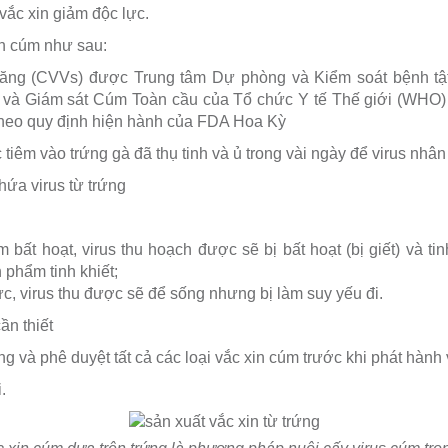
 vắc xin giảm độc lực.
in cúm như sau:
 năng (CVVs) được Trung tâm Dự phòng và Kiểm soát bệnh t
và Giám sát Cúm Toàn cầu của Tổ chức Y tế Thế giới (WHO)
 theo quy định hiện hành của FDA Hoa Kỳ
êm vào trứng gà đã thụ tinh và ủ trong vài ngày để virus nhân
hứa virus từ trứng
m bất hoạt, virus thu hoạch được sẽ bị bất hoạt (bị giết) và 
 phẩm tinh khiết;
ực, virus thu được sẽ để sống nhưng bị làm suy yếu đi.
ần thiết
ng và phê duyệt tất cả các loại vắc xin cúm trước khi phát hàn
.