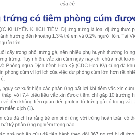
của trẻ
ng trứng có tiêm phòng cúm đư
HUYẾN KHÍCH TIÊM. Dị ứng trứng là loại dị ứng thực phẩ
 ảnh hưởng đến khoảng 1,3% trẻ em và 0,2% người lớn. Tại Việ
người lớn.
ôi cấy trong phôi trứng gà, nên nhiều phụ huynh thường lo ng
ị ứng trứng. Tuy nhiên, vắc xin cúm ngày nay chỉ chứa một lượn
 và Phòng ngừa Dịch bệnh Hoa Kỳ (CDC Hoa Kỳ) cũng đã khuyế
in phòng cúm vì lợi ích của việc dự phòng cúm lớn hơn rất nhiề
rẻ.
guy cơ xuất hiện các phản ứng bất lợi khi tiêm vắc xin cúm
 thấp, với 7.4 triệu liều vắc xin được tiêm, chỉ gặp 10 trường
 vệ đều không liên quan đến protein từ trứng gà có trong vắc
ảm miễn dịch (
1
).
 cứu đã chỉ ra rằng trẻ em bị dị ứng với trứng hoàn toàn có t
 bất kỳ phản ứng nghiêm trọng nào.
ác nhà nghiên cứu đã tiến hành theo dõi 367 người bị dị ứng v