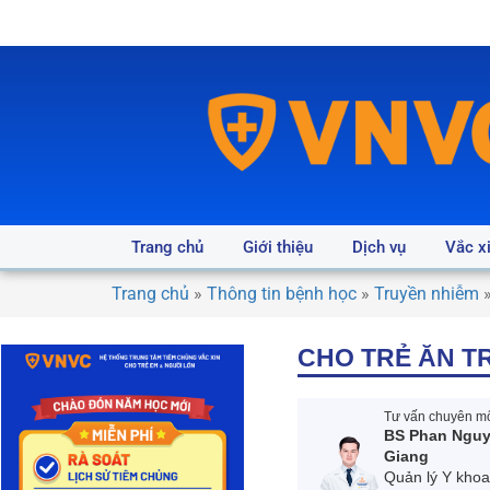
Trang chủ
Giới thiệu
Dịch vụ
Vắc x
Trang chủ
»
Thông tin bệnh học
»
Truyền nhiễm
CHO TRẺ ĂN T
Tư vấn chuyên mô
BS Phan Ngu
Giang
Quản lý Y kho