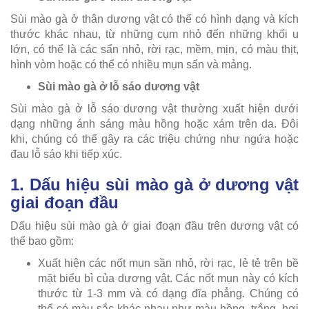
Sùi mào gà ở thân dương vật có thể có hình dạng và kích
thước khác nhau, từ những cụm nhỏ đến những khối u
lớn, có thể là các sẩn nhỏ, rời rạc, mềm, mịn, có màu thịt,
hình vòm hoặc có thể có nhiều mụn sẩn và mảng.
Sùi mào gà ở lỗ sáo dương vật
Sùi mào gà ở lỗ sáo dương vật thường xuất hiện dưới
dạng những ánh sáng màu hồng hoặc xám trên da. Đôi
khi, chúng có thể gây ra các triệu chứng như ngứa hoặc
đau lỗ sáo khi tiếp xúc.
1. Dấu hiệu sùi mào gà ở dương vật
giai đoạn đầu
Dấu hiệu sùi mào gà ở giai đoạn đầu trên dương vật có
thể bao gồm:
Xuất hiện các nốt mụn sần nhỏ, rời rạc, lẻ tẻ trên bề
mặt biểu bì của dương vật. Các nốt mụn này có kích
thước từ 1-3 mm và có dạng đĩa phẳng. Chúng có
thể có màu sắc khác nhau như màu hồng, trắng, hơi