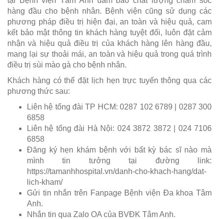
tại Bệnh viện Tâm Anh đảm bảo chất lượng chăm sóc
hàng đầu cho bệnh nhân. Bệnh viện cũng sử dụng các
phương pháp điều trị hiện đại, an toàn và hiệu quả, cam
kết bảo mật thông tin khách hàng tuyệt đối, luôn đặt cảm
nhận và hiệu quả điều trị của khách hàng lên hàng đầu,
mang lại sự thoải mái, an toàn và hiệu quả trong quá trình
điều trị sùi mào gà cho bệnh nhân.
Khách hàng có thể đặt lịch hẹn trực tuyến thông qua các
phương thức sau:
Liên hệ tổng đài TP HCM: 0287 102 6789 | 0287 300
6858
Liên hệ tổng đài Hà Nội: 024 3872 3872 | 024 7106
6858
Đăng ký hẹn khám bệnh với bất kỳ bác sĩ nào mà
mình tin tưởng tại đường link:
https://tamanhhospital.vn/danh-cho-khach-hang/dat-
lich-kham/
Gửi tin nhắn trên Fanpage Bệnh viện Đa khoa Tâm
Anh.
Nhắn tin qua Zalo OA của BVĐK Tâm Anh.