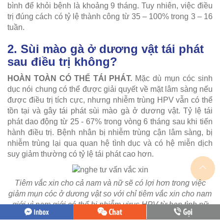
bình để khỏi bệnh là khoảng 9 tháng. Tuy nhiên, việc điều
trị đúng cách có tỷ lệ thành công từ 35 – 100% trong 3 – 16
tuần.
2. Sùi mào gà ở dương vật tái phát
sau điều trị không?
HOÀN TOÀN CÓ THỂ TÁI PHÁT.
Mặc dù mụn cóc sinh
dục nói chung có thể được giải quyết về mặt lâm sàng nếu
được điều trị tích cực, nhưng nhiễm trùng HPV vẫn có thể
tồn tại và gây tái phát sùi mào gà ở dương vật. Tỷ lệ tái
phát dao động từ 25 - 67% trong vòng 6 tháng sau khi tiến
hành điều trị. Bệnh nhân bị nhiễm trùng cận lâm sàng, bị
nhiễm trùng lại qua quan hệ tình dục và có hệ miễn dịch
suy giảm thường có tỷ lệ tái phát cao hơn.
Tiêm vắc xin cho cả nam và nữ sẽ có lợi hơn trong việc
giảm mụn cóc ở dương vật so với chỉ tiêm vắc xin cho nam
giới vì nam giới có thể bị nhiễm virus HPV từ bạn tình nữ
của họ (ảnh minh hoạ)