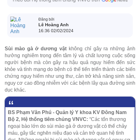
Đăng bởi
Lê Hoàng Anh
16:36 02/02/2024
Sùi mào gà ở dương vật
không chỉ gây ra những ảnh
hưởng nghiêm trọng đến tâm lý và chất lượng cuộc sống
người bệnh mà còn gây ra hậu quả nguy hiểm đến sức
khỏe và tính mạng do bệnh có thể tiến triển thành các biến
chứng nguy hiểm như ung thư, cản trở khả năng sinh sản,
nguy cơ cao đồng nhiễm với các bệnh lây qua đường sinh
dục khác.
BS Phạm Văn Phú - Quản lý Y khoa KV Đông Nam
Bộ 2, Hệ thống tiêm chủng VNVC:
“Các tổn thương
ngoại bào lớn do sùi mào gà ở dương vật có thể chảy
máu, gây tắc nghẽn niệu đạo và cản trở quan hệ tình
dục. Những người bị sùi mào gà dương vật có nguy cơ