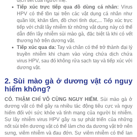
dịch tiết của người mẹ.
Tiếp xúc trực tiếp qua đồ dùng cá nhân:
Virus
HPV có thể tồn tại trên các vật dụng cá nhân như
quần lót, khăn tắm, đồ chơi tình dục,... Tiếp xúc trực
tiếp với chất lây nhiễm từ những vật dụng này có thể
dẫn đến lây nhiễm sùi mào gà, đặc biệt là khi có vết
thương hở trên dương vật.
Tiếp xúc qua da:
Tay và chân có thể trở thành đại lý
truyền nhiễm khi chạm vào vùng chứa dịch chứa
virus HPV, sau đó không rửa sạch tay và tiếp xúc với
dương vật.
2. Sùi mào gà ở dương vật có nguy
hiểm không?
CÓ. THẬM CHÍ VÔ CÙNG NGUY HIỂM.
Sùi mào gà ở
dương vật có thể gây ra nhiều tác động tiêu cực và nguy
hiểm đối với sức khỏe và tính mạng của người bị nhiễm.
Sự lây nhiễm virus HPV gây ra sự phát triển của những
nốt sùi trên dương vật có thể làm cho da dương vật trở nên
sưng, viêm nhiễm và đau đớn. Sự viêm nhiễm có thể lan