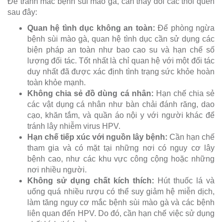
Để tránh mắc bệnh sùi mào gà, cần thay đổi các thói quen
sau đây:
Quan hệ tình dục không an toàn:
Để phòng ngừa
bệnh sùi mào gà, quan hệ tình dục cần sử dụng các
biện pháp an toàn như bao cao su và hạn chế số
lượng đối tác. Tốt nhất là chỉ quan hệ với một đối tác
duy nhất đã được xác định tình trạng sức khỏe hoàn
toàn khỏe mạnh.
Không chia sẻ đồ dùng cá nhân:
Hạn chế chia sẻ
các vật dụng cá nhân như bàn chải đánh răng, dao
cạo, khăn tắm, và quần áo nội y với người khác để
tránh lây nhiễm virus HPV.
Hạn chế tiếp xúc với nguồn lây bệnh:
Cần hạn chế
tham gia và có mặt tại những nơi có nguy cơ lây
bệnh cao, như các khu vực công cộng hoặc những
nơi nhiều người.
Không sử dụng chất kích thích:
Hút thuốc lá và
uống quá nhiều rượu có thể suy giảm hệ miễn dịch,
làm tăng nguy cơ mắc bệnh sùi mào gà và các bệnh
liên quan đến HPV. Do đó, cần hạn chế việc sử dụng