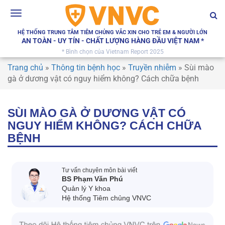
Toggle
navigation
HỆ THỐNG TRUNG TÂM TIÊM CHỦNG VẮC XIN CHO TRẺ EM & NGƯỜI LỚN
AN TOÀN - UY TÍN - CHẤT LƯỢNG HÀNG ĐẦU VIỆT NAM *
* Bình chọn của Vietnam Report 2025
Trang chủ
»
Thông tin bệnh học
»
Truyền nhiễm
»
Sùi mào
gà ở dương vật có nguy hiểm không? Cách chữa bệnh
SÙI MÀO GÀ Ở DƯƠNG VẬT CÓ
NGUY HIỂM KHÔNG? CÁCH CHỮA
BỆNH
Tư vấn chuyên môn bài viết
BS Phạm Văn Phú
Quản lý Y khoa
Hệ thống Tiêm chủng VNVC