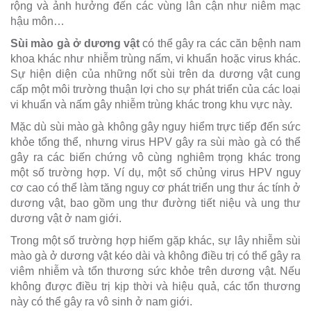
rộng và ảnh hưởng đến các vùng lân cận như niêm mạc
hậu môn…
Sùi mào gà ở dương vật
có thể gây ra các căn bệnh nam
khoa khác như nhiễm trùng nấm, vi khuẩn hoặc virus khác.
Sự hiện diện của những nốt sùi trên da dương vật cung
cấp một môi trường thuận lợi cho sự phát triển của các loại
vi khuẩn và nấm gây nhiễm trùng khác trong khu vực này.
Mặc dù sùi mào gà không gây nguy hiểm trực tiếp đến sức
khỏe tổng thể, nhưng virus HPV gây ra sùi mào gà có thể
gây ra các biến chứng vô cùng nghiêm trọng khác trong
một số trường hợp. Ví dụ, một số chủng virus HPV nguy
cơ cao có thể làm tăng nguy cơ phát triển ung thư ác tính ở
dương vật, bao gồm ung thư đường tiết niệu và ung thư
dương vật ở nam giới.
Trong một số trường hợp hiếm gặp khác, sự lây nhiễm sùi
mào gà ở dương vật kéo dài và không điều trị có thể gây ra
viêm nhiễm và tổn thương sức khỏe trên dương vật. Nếu
không được điều trị kịp thời và hiệu quả, các tổn thương
này có thể gây ra vô sinh ở nam giới.