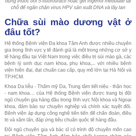
dụng thuốc bôi 5-fluorouracil hoặc gel ingenol mebutate tại
chỗ để ngăn chặn virus HPV sản xuất DNA và lây lan
Chữa sùi mào dương vật ở
đâu tốt?
Hệ thống Bệnh viện Đa khoa Tâm Anh được nhiều chuyên
gia trong lĩnh vực y tế đánh giá là một trong những cơ sở y
tế hàng đầu tại Việt Nam trong việc điều trị sùi mào gà, các
bệnh lý sinh dục nam khoa, phụ khoa,... với nhiều bệnh
viện hiện đại, đạt chuẩn cao cấp, quy mô lớn tại Hà Nội và
TP.HCM.
Khoa Da liễu - Thẩm mỹ Da, Trung tâm tiết niệu - thận học
- nam khoa… của Hệ thống Bệnh viện được trang bị đội
ngũ chuyên gia hàng đầu trong lĩnh vực Nội khoa và Ngoại
khoa, đảm bảo sự chuyên nghiệp và chính xác tuyệt đối.
Bệnh viện áp dụng công nghệ tiên tiến để chẩn đoán, điều
trị và xâm lấn, đáp ứng tiêu chuẩn quốc tế hàng đầu.
Đội ngũ chuyên gia và bác sĩ có trình độ chuyên môn cao