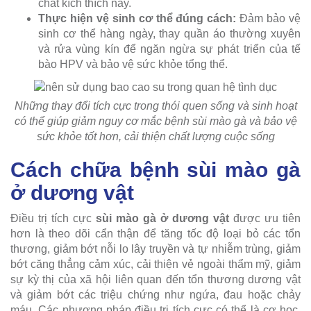
chất kích thích này.
Thực hiện vệ sinh cơ thể đúng cách:
Đảm bảo vệ
sinh cơ thể hàng ngày, thay quần áo thường xuyên
và rửa vùng kín để ngăn ngừa sự phát triển của tế
bào HPV và bảo vệ sức khỏe tổng thể.
Những thay đổi tích cực trong thói quen sống và sinh hoạt
có thể giúp giảm nguy cơ mắc bệnh sùi mào gà và bảo vệ
sức khỏe tốt hơn, cải thiện chất lượng cuộc sống
Cách chữa bệnh sùi mào gà
ở dương vật
Điều trị tích cực
sùi mào gà ở dương vật
được ưu tiên
hơn là theo dõi cẩn thận để tăng tốc độ loại bỏ các tổn
thương, giảm bớt nỗi lo lây truyền và tự nhiễm trùng, giảm
bớt căng thẳng cảm xúc, cải thiện vẻ ngoài thẩm mỹ, giảm
sự kỳ thị của xã hội liên quan đến tổn thương dương vật
và giảm bớt các triệu chứng như ngứa, đau hoặc chảy
máu. Các phương pháp điều trị tích cực có thể là cơ học,