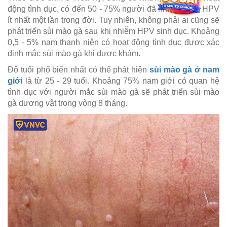
động tình dục, có đến 50 - 75% người đã nhiễm virus HPV
ít nhất một lần trong đời. Tuy nhiên, không phải ai cũng sẽ
phát triển sùi mào gà sau khi nhiễm HPV sinh dục. Khoảng
0,5 - 5% nam thanh niên có hoạt động tình dục được xác
định mắc sùi mào gà khi được khám.
Độ tuổi phổ biến nhất có thể phát hiện
sùi mào gà ở nam
giới
là từ 25 - 29 tuổi. Khoảng 75% nam giới có quan hệ
tình dục với người mắc sùi mào gà sẽ phát triển sùi mào
gà dương vật trong vòng 8 tháng.