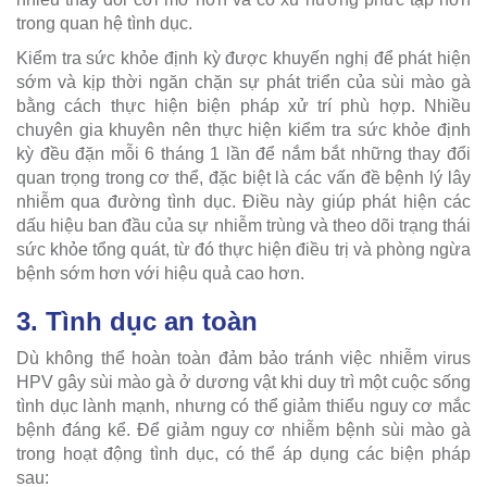
trong quan hệ tình dục.
Kiểm tra sức khỏe định kỳ được khuyến nghị để phát hiện
sớm và kịp thời ngăn chặn sự phát triển của sùi mào gà
bằng cách thực hiện biện pháp xử trí phù hợp. Nhiều
chuyên gia khuyên nên thực hiện kiểm tra sức khỏe định
kỳ đều đặn mỗi 6 tháng 1 lần để nắm bắt những thay đổi
quan trọng trong cơ thể, đặc biệt là các vấn đề bệnh lý lây
nhiễm qua đường tình dục. Điều này giúp phát hiện các
dấu hiệu ban đầu của sự nhiễm trùng và theo dõi trạng thái
sức khỏe tổng quát, từ đó thực hiện điều trị và phòng ngừa
bệnh sớm hơn với hiệu quả cao hơn.
3. Tình dục an toàn
Dù không thể hoàn toàn đảm bảo tránh việc nhiễm virus
HPV gây sùi mào gà ở dương vật khi duy trì một cuộc sống
tình dục lành mạnh, nhưng có thể giảm thiểu nguy cơ mắc
bệnh đáng kể. Để giảm nguy cơ nhiễm bệnh sùi mào gà
trong hoạt động tình dục, có thể áp dụng các biện pháp
sau: