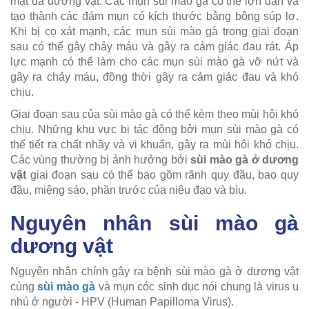
mặt da dương vật. Các mụn sùi mào gà có thể lớn dần và
tạo thành các đám mụn có kích thước bằng bông súp lơ.
Khi bị cọ xát mạnh, các mụn sùi mào gà trong giai đoạn
sau có thể gây chảy máu và gây ra cảm giác đau rát. Áp
lực mạnh có thể làm cho các mụn sùi mào gà vỡ nứt và
gây ra chảy máu, đồng thời gây ra cảm giác đau và khó
chịu.
Giai đoạn sau của sùi mào gà có thể kèm theo mùi hôi khó
chịu. Những khu vực bị tác động bởi mụn sùi mào gà có
thể tiết ra chất nhầy và vi khuẩn, gây ra mùi hôi khó chịu.
Các vùng thường bị ảnh hưởng bởi
sùi mào gà ở dương
vật
giai đoạn sau có thể bao gồm rãnh quy đầu, bao quy
đầu, miệng sáo, phần trước của niệu đạo và bìu.
Nguyên nhân sùi mào gà
dương vật
Nguyên nhân chính gây ra bệnh sùi mào gà ở dương vật
cùng
sùi mào gà
và mụn cóc sinh dục nói chung là virus u
nhú ở người - HPV (Human Papilloma Virus).