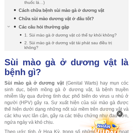
thuốc lá…)
Cách chữa bệnh sùi mào gà ở dương vật
Chữa sùi mào dương vật ở đâu tốt?
Các câu hỏi thường gặp
1. Sùi mào gà ở dương vật có thể tự khỏi không?
2. Sùi mào gà ở dương vật tái phát sau điều trị
không?
Sùi mào gà ở dương vật là
bệnh gì?
Sùi mào gà ở dương vật
(Genital Warts) hay mụn cóc
sinh dục, bệnh mồng gà ở dương vật, là bệnh truyền
nhiễm lây qua đường tình dục phổ biến do virus u nhú ở
người (HPV) gây ra. Sự xuất hiện của sùi mào gà được
thể hiện dưới dạng những nốt sùi mềm trên dương vật và
×
các khu vực lân cận, gây ra các triệu chứng như đau đớn,
ngứa ngáy và khó chịu.
Theo ước tính, ở Hoa Kỳ, trong số những người đã hoạt