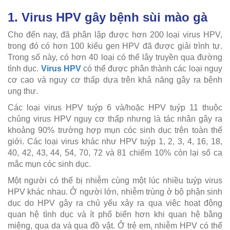
1. Virus HPV gây bệnh sùi mào gà
Cho đến nay, đã phân lập được hơn 200 loại virus HPV,
trong đó có hơn 100 kiểu gen HPV đã được giải trình tự.
Trong số này, có hơn 40 loại có thể lây truyền qua đường
tình dục.
Virus HPV
có thể được phân thành các loại nguy
cơ cao và nguy cơ thấp dựa trên khả năng gây ra bệnh
ung thư.
Các loại virus HPV tuýp 6 và/hoặc HPV tuýp 11 thuộc
chủng virus HPV nguy cơ thấp nhưng là tác nhân gây ra
khoảng 90% trường hợp mụn cóc sinh dục trên toàn thế
giới. Các loại virus khác như HPV tuýp 1, 2, 3, 4, 16, 18,
40, 42, 43, 44, 54, 70, 72 và 81 chiếm 10% còn lại số ca
mắc mụn cóc sinh dục.
Một người có thể bị nhiễm cùng một lúc nhiều tuýp virus
HPV khác nhau. Ở người lớn, nhiễm trùng ở bộ phận sinh
dục do HPV gây ra chủ yếu xảy ra qua việc hoạt động
quan hệ tình dục và ít phổ biến hơn khi quan hệ bằng
miệng, qua da và qua đồ vật. Ở trẻ em, nhiễm HPV có thể