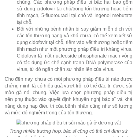
chúng. Các phương pháp điều trị bậc hai bao gồm
sử dụng cidofovir tại chỗ/trong tổn thương hoặc tiêm
tĩnh mạch, 5-fluorouracil tại chỗ và ingenol mebutate
tại chỗ.
Đối với những bệnh nhân bị suy giảm miễn dịch với
các tổn thương nặng và khó chữa, có thể xem xét sử
dụng cidofovir tại chỗ, tiêm vào vết thương hoặc tiêm
tĩnh mạch như một phương pháp điều trị kháng virus.
Cidofovir là một nucleoside phosphonate mạch vòng
có tác dụng ức chế cạnh tranh DNA polymerase của
virus, từ đó ngăn chặn sự nhân lên của virus.
Cho đến nay, chưa có một phương pháp điều trị nào được
chứng minh là có hiệu quả vượt trội có thể đặc trị được sùi
mào gà nói chung. Việc lựa chọn phương pháp điều trị
nên phụ thuộc vào quyết định khuyến nghị bác sĩ và khả
năng dung nạp điều trị của bệnh nhân cũng như số lượng
và mức độ nghiêm trọng của tổn thương.
Trong nhiều trường hợp, bác sĩ cũng có thể chỉ định sử