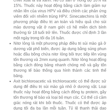
chiết xuất lá trà xanh. Nó có sẵn ở nồng độ 10% và
15%. Thuốc này hoạt động bằng cách làm giảm sự
nhân lên của virus HPV và điều chỉnh các phản ứng
viêm đối với nhiễm trùng HPV. Sinecatechins là một
phương pháp điều trị an toàn và hiệu quả cho sùi
mào dương vật ở nam giới có hệ miễn dịch bình
thường từ 18 tuổi trở lên. Thuốc được chỉ định 3 lần
một ngày trong tối đa 16 tuần.
Nitơ lỏng là một phương pháp điều trị sùi mào gà ở
dương vật phổ biến, được áp dụng bằng súng phun
hoặc đầu bông chứa nitơ lỏng bôi trực tiếp lên vùng
tổn thương và 2mm xung quanh. Nitơ lỏng hoạt động
bằng cách đóng băng nhanh chóng mô và gây tổn
thương tế bào thông qua hình thành các tinh thể
băng.
Axit bichloroacetic và trichloroacetic có thể được sử
dụng để điều trị sùi mào gà nhỏ ở dương vật. Loại
thuốc này hoạt động bằng cách đông tụ protein, gây
tổn thương tế bào và loại bỏ mụn cóc. Có thể có cảm
giác nóng rát khi bôi thuốc. Thuốc có thể được áp
dụng tối đa ba lần mỗi tuần. Tỷ lệ thanh thải dao