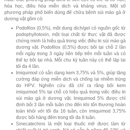
hóa học, điều hòa miễn dịch và kháng virus. Một số
phương pháp phổ biến dùng để chữa bệnh sùi mào gà ở
dương vật gồm có:
Podofilox (0,5%), một dung dịch/gel có nguồn gốc từ
podophyllotoxin, một loại chất từ thực vật đã được
chứng minh là hiệu quả trong việc điều trị sùi mào gà
dương vật. Podofilox (0,5%) được bôi tại chỗ 2 lần
mỗi ngày trong 3 ngày liên tiếp trên mỗi tuần và có
thể tự bôi tại nhà. Mỗi chu kỳ tuần này có thể lặp lại
tối đa 4 lần.
Imiquimod có sẵn dạng kem 3,75% và 5%, giúp tăng
cường đáp ứng miễn dịch và chống lại nhiễm trùng
do HPV. Nghiên cứu đã chỉ ra rằng bôi kem
imiquimod 5% tại chỗ có hiệu quả trong việc điều trị
sùi mào gà ở dương vật. Imiquimod 5% được chỉ
định bôi 3 lần mỗi tuần cho đến khi tổn thương hoàn
toàn khỏi với tối đa 16 tuần, còn imiquimod 3,75%
được bôi hàng đêm trong tối đa 8 tuần.
Sinecatechins là một loại thuốc mỡ được làm từ