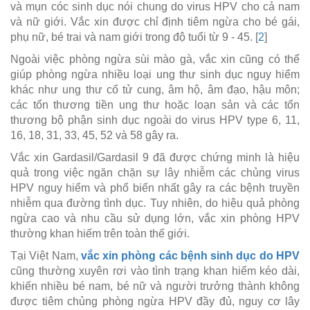
và mụn cóc sinh dục nói chung do virus HPV cho cả nam
và nữ giới. Vắc xin được chỉ định tiêm ngừa cho bé gái,
phụ nữ, bé trai và nam giới trong độ tuổi từ 9 - 45. [
2
]
Ngoài việc phòng ngừa sùi mào gà, vắc xin cũng có thể
giúp phòng ngừa nhiều loại ung thư sinh dục nguy hiểm
khác như ung thư cổ tử cung, âm hộ, âm đạo, hậu môn;
các tổn thương tiền ung thư hoặc loạn sản và các tổn
thương bộ phận sinh dục ngoài do virus HPV type 6, 11,
16, 18, 31, 33, 45, 52 và 58 gây ra.
Vắc xin Gardasil/Gardasil 9 đã được chứng minh là hiệu
quả trong việc ngăn chặn sự lây nhiễm các chủng virus
HPV nguy hiểm và phổ biến nhất gây ra các bệnh truyền
nhiễm qua đường tình dục. Tuy nhiên, do hiệu quả phòng
ngừa cao và nhu cầu sử dụng lớn, vắc xin phòng HPV
thường khan hiếm trên toàn thế giới.
Tại Việt Nam,
vắc xin phòng các bệnh sinh dục do HPV
cũng thường xuyên rơi vào tình trạng khan hiếm kéo dài,
khiến nhiều bé nam, bé nữ và người trưởng thành không
được tiêm chủng phòng ngừa HPV đầy đủ, nguy cơ lây