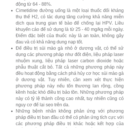
động từ 64 - 88%.
Cimetidine đường uống là một loại thuốc đối kháng
thụ thể H2, có tác dụng tăng cường khả năng miễn
dịch qua trung gian tế bào để chống lại HPV. Liều
khuyến cáo để sử dụng là từ 25 - 40 mg/kg mỗi ngày.
Điểm đặc biệt của thuốc này là an toàn, không gây
đau và có khả năng dung nạp tốt.
Để điều trị sùi mào gà nhỏ ở dương vật, có thể sử
dụng các phương pháp như đốt điện, liệu pháp laser
nhuộm xung, liệu pháp laser carbon dioxide hoặc
phẫu thuật cắt bỏ. Tất cả những phương pháp này
đều hoạt động bằng cách phá hủy cơ học sùi mào gà
ở dương vật. Tuy nhiên, cần xem xét thực hiện
phương pháp này nếu tổn thương lan rộng, cồng
kềnh hoặc khó điều trị bảo tồn. Những phương pháp
này có tỷ lệ thành công cao nhất, tuy nhiên cũng có
nguy cơ để lại sẹo trên da.
Những bệnh nhân không phản ứng với phương
pháp điều trị ban đầu có thể có phản ứng tích cực với
các phương pháp điều trị khác hoặc kết hợp của