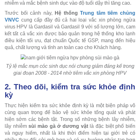
nhiễm và mắc bệnh sinh dục vào độ tuổi dậy thì tăng cao.
Trước bối cảnh này,
Hệ thống
Trung tâm tiêm chủng
VNVC
cung cấp đầy đủ cả hai loại vắc xin phòng ngừa
virus HPV là Gardasil và Gardasil 9 với số lượng lớn, cam
kết tất cả vắc xin được bảo quản trong hệ thống kho lạnh
điều kiện tối ưu, đạt chuẩn Quốc tế GSP, mang đến hiệu
quả, chất lượng và tính an toàn cao cho Khách hàng.
Tỷ lệ mắc mụn cóc sinh dục nói chung giảm đáng kể trong
giai đoạn 2008 - 2014 nhờ tiêm vắc xin phòng HPV
2. Theo dõi, kiểm tra sức khỏe định
kỳ
Thực hiện kiểm tra sức khỏe định kỳ là một biện pháp vô
cùng quan trọng để bảo vệ sức khỏe tổng quát và phát
hiện sớm các bệnh tật. Trong số những bệnh lây nhiễm,
lây nhiễm
sùi mào gà ở dương vật
là đặc biệt phổ biến
và nguy hiểm, nhất là khi thời điểm hiện tại giới trẻ có
nhiều thay đổi cởi mở hơn và có xu hướng phức tạp hơn