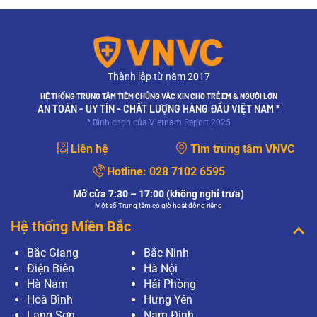
Thành lập từ năm 2017
HỆ THỐNG TRUNG TÂM TIÊM CHỦNG VẮC XIN CHO TRẺ EM & NGƯỜI LỚN
AN TOÀN - UY TÍN - CHẤT LƯỢNG HÀNG ĐẦU VIỆT NAM *
* Bình chọn của Vietnam Report 2025
Liên hệ
Tìm trung tâm VNVC
Hotline:
028 7102 6595
Mở cửa 7:30 – 17:00 (không nghỉ trưa)
Một số Trung tâm có giờ hoạt động riêng
Hệ thống Miền Bắc
Bắc Giang
Bắc Ninh
Điện Biên
Hà Nội
Hà Nam
Hải Phòng
Hoà Bình
Hưng Yên
Lạng Sơn
Nam Định