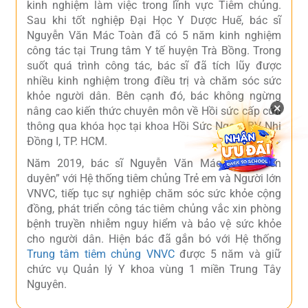
kinh nghiệm làm việc trong lĩnh vực Tiêm chủng.
Sau khi tốt nghiệp Đại Học Y Dược Huế, bác sĩ
Nguyễn Văn Mác Toàn đã có 5 năm kinh nghiệm
công tác tại Trung tâm Y tế huyện Trà Bồng. Trong
suốt quá trình công tác, bác sĩ đã tích lũy được
nhiều kinh nghiệm trong điều trị và chăm sóc sức
khỏe người dân. Bên cạnh đó, bác không ngừng
×
nâng cao kiến thức chuyên môn về Hồi sức cấp cứu
thông qua khóa học tại khoa Hồi Sức Ngoại BV Nhi
Đồng I, TP. HCM.
Năm 2019, bác sĩ Nguyễn Văn Mác Toàn “bén
duyên” với Hệ thống tiêm chủng Trẻ em và Người lớn
VNVC, tiếp tục sự nghiệp chăm sóc sức khỏe cộng
đồng, phát triển công tác tiêm chủng vắc xin phòng
bệnh truyền nhiễm nguy hiểm và bảo vệ sức khỏe
cho người dân. Hiện bác đã gắn bó với Hệ thống
Trung tâm tiêm chủng VNVC
được 5 năm và giữ
chức vụ Quản lý Y khoa vùng 1 miền Trung Tây
Nguyên.