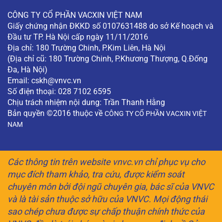
CÔNG TY CỔ PHẦN VACXIN VIỆT NAM
Giấy chứng nhận ĐKKD số 0107631488 do sở Kế hoạch và
Đầu tư TP. Hà Nội cấp ngày 11/11/2016
Địa chỉ: 180 Trường Chinh, P.Kim Liên, Hà Nội
(Địa chỉ cũ: 180 Trường Chinh, P.Khương Thượng, Q.Đống
Đa, Hà Nội)
Email:
cskh@vnvc.vn
Số điện thoại: 028 7102 6595
Chịu trách nhiệm nội dung: Trần Thanh Hằng
Bản quyền ©2016 thuộc về
CÔNG TY CỔ PHẦN VACXIN VIỆT
NAM
Các thông tin trên website vnvc.vn chỉ phục vụ cho
mục đích tham khảo, tra cứu, được kiểm soát
chuyên môn bởi đội ngũ chuyên gia, bác sĩ của VNVC
và là tài sản thuộc sở hữu của VNVC. Mọi động thái
sao chép chưa được sự chấp thuận chính thức của