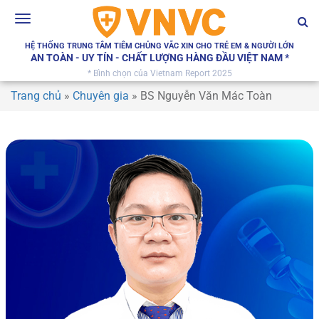
Toggle
navigation
HỆ THỐNG TRUNG TÂM TIÊM CHỦNG VẮC XIN CHO TRẺ EM & NGƯỜI LỚN
AN TOÀN - UY TÍN - CHẤT LƯỢNG HÀNG ĐẦU VIỆT NAM *
* Bình chọn của Vietnam Report 2025
Trang chủ
»
Chuyên gia
»
BS Nguyễn Văn Mác Toàn