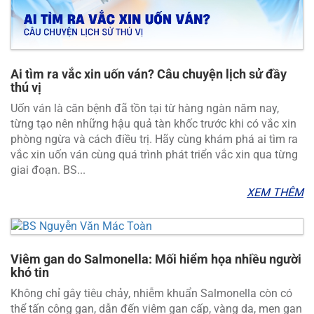
Ai tìm ra vắc xin uốn ván? Câu chuyện lịch sử đầy
thú vị
Uốn ván là căn bệnh đã tồn tại từ hàng ngàn năm nay,
từng tạo nên những hậu quả tàn khốc trước khi có vắc xin
phòng ngừa và cách điều trị. Hãy cùng khám phá ai tìm ra
vắc xin uốn ván cùng quá trình phát triển vắc xin qua từng
giai đoạn. BS...
XEM THÊM
Viêm gan do Salmonella: Mối hiểm họa nhiều người
khó tin
Không chỉ gây tiêu chảy, nhiễm khuẩn Salmonella còn có
thể tấn công gan, dẫn đến viêm gan cấp, vàng da, men gan