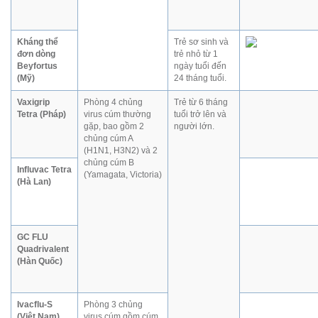
Kháng thể
Trẻ sơ sinh và
đơn dòng
trẻ nhỏ từ 1
Beyfortus
ngày tuổi đến
(Mỹ)
24 tháng tuổi.
Vaxigrip
Phòng 4 chủng
Trẻ từ 6 tháng
Tetra (Pháp)
virus cúm thường
tuổi trở lên và
gặp, bao gồm 2
người lớn.
chủng cúm A
(H1N1, H3N2) và 2
chủng cúm B
Influvac Tetra
(Yamagata, Victoria)
(Hà Lan)
GC FLU
Quadrivalent
(Hàn Quốc)
Ivacflu-S
Phòng 3 chủng
(Việt Nam)
virus cúm gồm cúm