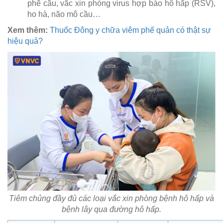
phế cầu, vắc xin phòng virus hợp bào hô hấp (RSV),
ho hà, não mô cầu…
Xem thêm:
Thuốc Đông y chữa viêm phế quản có thật sự
hiệu quả?
Tiêm chủng đầy đủ các loại vắc xin phòng bệnh hô hấp và
bệnh lây qua đường hô hấp.