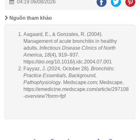
04:19 06/08/2026
Nguồn tham khảo
Aagaard, E., & Gonzales, R. (2004).
Management of acute bronchitis in healthy
adults.
Infectious Disease Clinics of North
America
,
18
(4), 919–937.
https://doi.org/10.1016/j.idc.2004.07.001
Fayyaz, J. (2024, October 28).
Bronchitis:
Practice Essentials, Background,
Pathophysiology
. Medscape.com; Medscape.
https://emedicine.medscape.com/article/297108
-overview?form=fpf