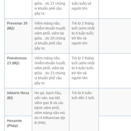
giữa... do 15 chủng
tuần tuổi) và
vi khuẩn phế cầu
người lớn.
gây ra.
Prevenar 20
Viêm màng não,
Trẻ từ 2 tháng
(Mỹ)
nhiễm khuẩn huyết,
tuổi (sớm nhất
viêm phổi, viêm tai
từ 6 tuần tuổi)
giữa... do 20 chủng
trở lên và
vi khuẩn phế cầu
người lớn
gây ra.
Pneumovax
Viêm màng não,
Trẻ từ 2 tháng
23 (Mỹ)
nhiễm khuẩn huyết,
tuổi (sớm nhất
viêm phổi, viêm tai
từ 6 tuần tuổi)
giữa... do 23 chủng
trở lên và
vi khuẩn phế cầu
người lớn.
gây ra.
Infanrix Hexa
Ho gà, bạch hầu,
Trẻ từ 6 tuần
(Bỉ)
uốn ván, bại liệt,
tuổi đến 2 tuổi.
viêm gan B và các
bệnh viêm phổi,
viêm màng não mủ
do H.Influenzae týp
Hexaxim
B (Hib).
(Pháp)