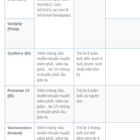
A(H3N2), cúm
A(H1N1) và cúm B
(Victoria/Yamagata).
Vaxigrip
(Pháp)
Synflorix (Bỉ)
Viêm màng não,
Trẻ từ 6 tuần
nhiễm khuẩn huyết,
tuổi đến dưới 6
viêm phổi, viêm tai
tuổi (trước sinh
giữa... do 10 chủng
nhật năm thứ
vi khuẩn phế cầu
6).
gây ra.
Prevenar 13
Viêm màng não,
Trẻ từ 6 tuần
(Bỉ)
nhiễm khuẩn huyết,
tuổi và người
viêm phổi, viêm tai
lớn.
giữa... do 13 chủng
vi khuẩn phế cầu
gây ra.
Vaxneuvance
Viêm màng não,
Trẻ từ 2 tháng
(Ireland)
nhiễm khuẩn huyết,
tuổi (có thể
viêm phổi, viêm tai
tiêm sớm từ 6