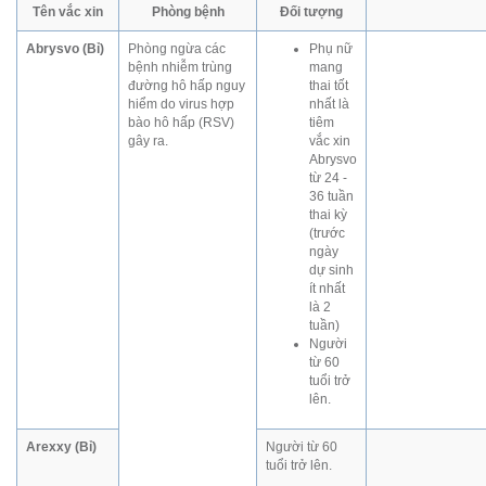
Tên vắc xin
Phòng bệnh
Đối tượng
Abrysvo (Bỉ)
Phòng ngừa các
Phụ nữ
bệnh nhiễm trùng
mang
đường hô hấp nguy
thai tốt
hiểm do virus hợp
nhất là
bào hô hấp (RSV)
tiêm
gây ra.
vắc xin
Abrysvo
từ 24 -
36 tuần
thai kỳ
(trước
ngày
dự sinh
ít nhất
là 2
tuần)
Người
từ 60
tuổi trở
lên.
Arexxy (Bỉ)
Người từ 60
tuổi trở lên.