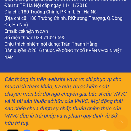
Đầu tư TP. Hà Nội cấp ngày 11/11/2016
Địa chỉ: 180 Trường Chinh, P.Kim Liên, Hà Nội
(Địa chỉ cũ: 180 Trường Chinh, P.Khương Thượng, Q.Đống
Đa, Hà Nội)
Email:
cskh@vnvc.vn
Số điện thoại: 028 7102 6595
Chịu trách nhiệm nội dung: Trần Thanh Hằng
Bản quyền ©2016 thuộc về
CÔNG TY CỔ PHẦN VACXIN VIỆT
NAM
Các thông tin trên website vnvc.vn chỉ phục vụ cho
mục đích tham khảo, tra cứu, được kiểm soát
chuyên môn bởi đội ngũ chuyên gia, bác sĩ của VNVC
và là tài sản thuộc sở hữu của VNVC. Mọi động thái
sao chép chưa được sự chấp thuận chính thức của
VNVC đều là trái phép và vi phạm quy định về Sở
hữu trí tuệ.