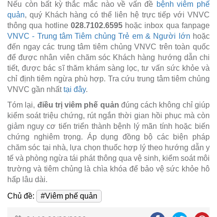
Nếu còn bất kỳ thắc mắc nào về vấn đề
bệnh viêm phế
quản
, quý Khách hàng có thể liên hệ trực tiếp với VNVC
thông qua hotline
028.7102.6595
hoặc inbox qua fanpage
VNVC - Trung tâm Tiêm chủng Trẻ em & Người lớn
hoặc
đến ngay các trung tâm tiêm chủng VNVC trên toàn quốc
để được nhân viên chăm sóc Khách hàng hướng dẫn chi
tiết, được bác sĩ thăm khám sàng lọc, tư vấn sức khỏe và
chỉ định tiêm ngừa phù hợp. Tra cứu trung tâm tiêm chủng
VNVC gần nhất
tại đây
.
Tóm lại,
điều trị viêm phế quản
đúng cách không chỉ giúp
kiểm soát triệu chứng, rút ngắn thời gian hồi phục mà còn
giảm nguy cơ tiến triển thành bệnh lý mãn tính hoặc biến
chứng nghiêm trọng. Áp dụng đồng bộ các biện pháp
chăm sóc tại nhà, lựa chọn thuốc hợp lý theo hướng dẫn y
tế và phòng ngừa tái phát thông qua vệ sinh, kiểm soát môi
trường và tiêm chủng là chìa khóa để bảo vệ sức khỏe hô
hấp lâu dài.
Chủ đề:
#Viêm phế quản