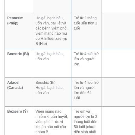
Pentaxim
Ho gà, bạch hầu,
Trẻ từ 2 tháng
(Pháp)
uốn ván, bại liệt và
tuổi đến tròn 2
các bệnh viêm phổi,
tuổi
viêm màng não mủ
do H.Influenzae týp
B (Hib)
Boostrix (Bỉ)
Ho gà, bạch hầu,
Trẻ từ 4 tuổi trở
uốn ván
lên và người
lớn.
Adacel
Boostrix (Bỉ)
Trẻ từ 4 tuổi trở
(Canada)
Ho gà, bạch hầu,
lên và người
uốn ván
lớn đến 64
tuổi.
Bexsero (Ý)
Viêm màng não,
Trẻ em và
nhiễm khuẩn huyết,
người lớn từ 2
viêm phổi... do vi
tháng tuổi đến
khuẩn não mô cầu
50 tuổi (chưa
nhóm B.
đến sinh nhật