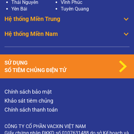
Thái Nguyên
Vĩnh Phúc
Yên Bái
Tuyên Quang
Hệ thống Miền Trung
Hệ thống Miền Nam
SỬ DỤNG
SỔ TIÊM CHỦNG ĐIỆN TỬ
Chính sách bảo mật
Khảo sát tiêm chủng
Chính sách thanh toán
CÔNG TY CỔ PHẦN VACXIN VIỆT NAM
Giấy chứng nhận ĐKKD số 0107631488 do sở Kế hoạch và