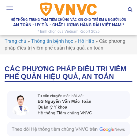
Toggle
navigation
HỆ THỐNG TRUNG TÂM TIÊM CHỦNG VẮC XIN CHO TRẺ EM & NGƯỜI LỚN
AN TOÀN - UY TÍN - CHẤT LƯỢNG HÀNG ĐẦU VIỆT NAM *
* Bình chọn của Vietnam Report 2025
Trang chủ
»
Thông tin bệnh học
»
Hô Hấp
»
Các phương
pháp điều trị viêm phế quản hiệu quả, an toàn
CÁC PHƯƠNG PHÁP ĐIỀU TRỊ VIÊM
PHẾ QUẢN HIỆU QUẢ, AN TOÀN
Tư vấn chuyên môn bài viết
BS Nguyễn Văn Mác Toàn
Quản lý Y khoa
Hệ thống Tiêm chủng VNVC