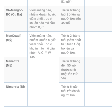
51 tuổi).
VA-Mengoc-
Viêm màng não,
Trẻ từ 6 tháng
BC (Cu Ba)
nhiễm khuẩn huyết,
tuổi trở lên và
viêm phổi... do vi
người lớn đến
khuẩn não mô cầu
45 tuổi.
nhóm B, C.
MenQuadfi
Viêm màng não,
Trẻ từ 2 tháng
(Mỹ)
nhiễm khuẩn huyết,
tuổi (sớm nhất
viêm phổi... do vi
từ 6 tuần tuổi)
khuẩn não mô cầu
trở lên và
nhóm A, C, Y, W-
người lớn.
135.
Menactra
Trẻ từ 9 tháng
(Mỹ)
đến 55 tuổi
(trước sinh
nhật lần thứ
56)
Nimenrix (Bỉ)
Trẻ từ 6 tuần
tuổi trở lên và
người lớn.