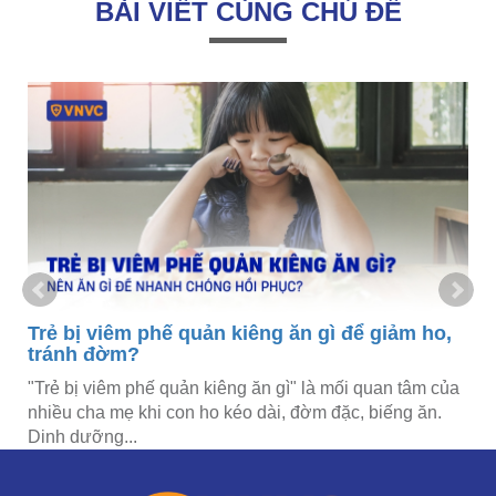
BÀI VIẾT CÙNG CHỦ ĐỀ
Trẻ bị viêm phế quản kiêng ăn gì để giảm ho,
tránh đờm?
"Trẻ bị viêm phế quản kiêng ăn gì" là mối quan tâm của
nhiều cha mẹ khi con ho kéo dài, đờm đặc, biếng ăn.
Dinh dưỡng...