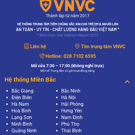
Thành lập từ năm 2017
HỆ THỐNG TRUNG TÂM TIÊM CHỦNG VẮC XIN CHO TRẺ EM & NGƯỜI LỚN
AN TOÀN - UY TÍN - CHẤT LƯỢNG HÀNG ĐẦU VIỆT NAM *
* Bình chọn của Vietnam Report 2025
Liên hệ
Tìm trung tâm VNVC
Hotline:
028 7102 6595
Mở cửa 7:30 – 17:00 (không nghỉ trưa)
Một số Trung tâm có giờ hoạt động riêng
Hệ thống Miền Bắc
Bắc Giang
Bắc Ninh
Điện Biên
Hà Nội
Hà Nam
Hải Phòng
Hoà Bình
Hưng Yên
Lạng Sơn
Nam Định
Ninh Bình
Phú Thọ
Quảng Ninh
Thái Bình