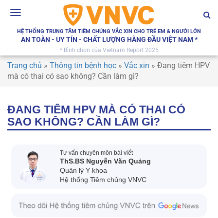
Toggle
navigation
HỆ THỐNG TRUNG TÂM TIÊM CHỦNG VẮC XIN CHO TRẺ EM & NGƯỜI LỚN
AN TOÀN - UY TÍN - CHẤT LƯỢNG HÀNG ĐẦU VIỆT NAM *
* Bình chọn của Vietnam Report 2025
Trang chủ
»
Thông tin bệnh học
»
Vắc xin
»
Đang tiêm HPV
mà có thai có sao không? Cần làm gì?
ĐANG TIÊM HPV MÀ CÓ THAI CÓ
SAO KHÔNG? CẦN LÀM GÌ?
Tư vấn chuyên môn bài viết
ThS.BS Nguyễn Văn Quảng
Quản lý Y khoa
Hệ thống Tiêm chủng VNVC