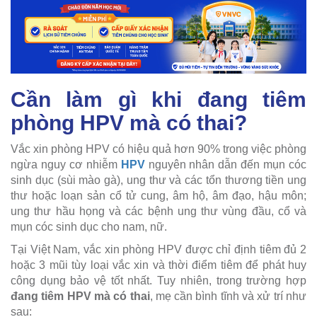
Cần làm gì khi đang tiêm
phòng HPV mà có thai?
Vắc xin phòng HPV có hiệu quả hơn 90% trong việc phòng
ngừa nguy cơ nhiễm
HPV
nguyên nhân dẫn đến mụn cóc
sinh dục (sùi mào gà), ung thư và các tổn thương tiền ung
thư hoặc loạn sản cổ tử cung, âm hộ, âm đạo, hậu môn;
ung thư hầu họng và các bệnh ung thư vùng đầu, cổ và
mụn cóc sinh dục cho nam, nữ.
Tại Việt Nam, vắc xin phòng HPV được chỉ định tiêm đủ 2
hoặc 3 mũi tùy loại vắc xin và thời điểm tiêm để phát huy
công dụng bảo vệ tốt nhất. Tuy nhiên, trong trường hợp
đang tiêm HPV mà có thai
, mẹ cần bình tĩnh và xử trí như
sau: