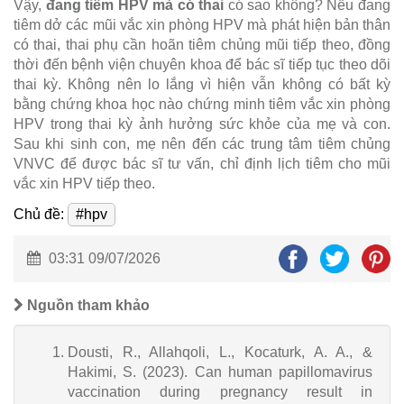
Vậy,
đang tiêm HPV mà có thai
có sao không? Nếu đang
tiêm dở các mũi vắc xin phòng HPV mà phát hiện bản thân
có thai, thai phụ cần hoãn tiêm chủng mũi tiếp theo, đồng
thời đến bệnh viện chuyên khoa để bác sĩ tiếp tục theo dõi
thai kỳ. Không nên lo lắng vì hiện vẫn không có bất kỳ
bằng chứng khoa học nào chứng minh tiêm vắc xin phòng
HPV trong thai kỳ ảnh hưởng sức khỏe của mẹ và con.
Sau khi sinh con, mẹ nên đến các trung tâm tiêm chủng
VNVC để được bác sĩ tư vấn, chỉ định lịch tiêm cho mũi
vắc xin HPV tiếp theo.
Chủ đề:
#hpv
03:31 09/07/2026
Nguồn tham khảo
Dousti, R., Allahqoli, L., Kocaturk, A. A., &
Hakimi, S. (2023). Can human papillomavirus
vaccination during pregnancy result in