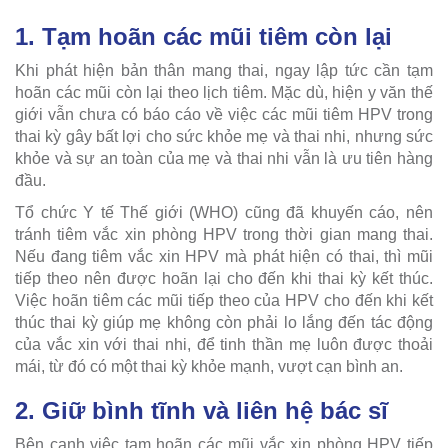
1. Tạm hoãn các mũi tiêm còn lại
Khi phát hiện bản thân mang thai, ngay lập tức cần tạm
hoãn các mũi còn lại theo lịch tiêm. Mặc dù, hiện y văn thế
giới vẫn chưa có báo cáo về việc các mũi tiêm HPV trong
thai kỳ gây bất lợi cho sức khỏe mẹ và thai nhi, nhưng sức
khỏe và sự an toàn của mẹ và thai nhi vẫn là ưu tiên hàng
đầu.
Tổ chức Y tế Thế giới (WHO) cũng đã khuyến cáo, nên
tránh tiêm vắc xin phòng HPV trong thời gian mang thai.
Nếu đang tiêm vắc xin HPV mà phát hiện có thai, thì mũi
tiếp theo nên được hoãn lại cho đến khi thai kỳ kết thúc.
Việc hoãn tiêm các mũi tiếp theo của HPV cho đến khi kết
thúc thai kỳ giúp mẹ không còn phải lo lắng đến tác động
của vắc xin với thai nhi, để tinh thần mẹ luôn được thoải
mái, từ đó có một thai kỳ khỏe mạnh, vượt cạn bình an.
2. Giữ bình tĩnh và liên hệ bác sĩ
Bên cạnh việc tạm hoãn các mũi vắc xin phòng HPV tiếp