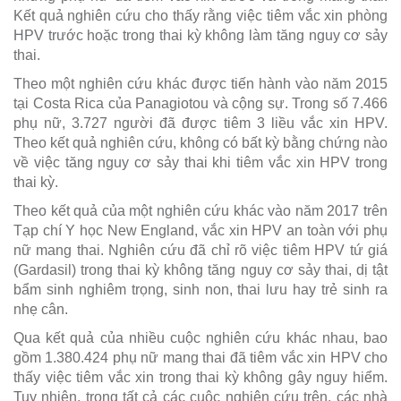
Kết quả nghiên cứu cho thấy rằng việc tiêm vắc xin phòng
HPV trước hoặc trong thai kỳ không làm tăng nguy cơ sảy
thai.
Theo một nghiên cứu khác được tiến hành vào năm 2015
tại Costa Rica của Panagiotou và cộng sự. Trong số 7.466
phụ nữ, 3.727 người đã được tiêm 3 liều vắc xin HPV.
Theo kết quả nghiên cứu, không có bất kỳ bằng chứng nào
về việc tăng nguy cơ sảy thai khi tiêm vắc xin HPV trong
thai kỳ.
Theo kết quả của một nghiên cứu khác vào năm 2017 trên
Tạp chí Y học New England, vắc xin HPV an toàn với phụ
nữ mang thai. Nghiên cứu đã chỉ rõ việc tiêm HPV tứ giá
(Gardasil) trong thai kỳ không tăng nguy cơ sảy thai, dị tật
bẩm sinh nghiêm trọng, sinh non, thai lưu hay trẻ sinh ra
nhẹ cân.
Qua kết quả của nhiều cuộc nghiên cứu khác nhau, bao
gồm 1.380.424 phụ nữ mang thai đã tiêm vắc xin HPV cho
thấy việc tiêm vắc xin trong thai kỳ không gây nguy hiểm.
Tuy nhiên, trong tất cả các cuộc nghiên cứu trên, các nhà