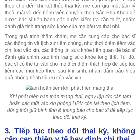
theo cho đến khi kết thúc thai kỳ, mẹ cần giữ một tâm lý
thoải mái và đến bệnh viện chuyên khoa Sản Phụ Khoa để
được bác sĩ tiến hành các bước kiểm tra cần thiết, nhằm
đánh giá tình trạng sức khỏe của mẹ bầu và thai nhi.
Trong quá trình thăm khám, mẹ cần cung cấp cho bác sĩ
các thông tin về lịch sử tiêm chủng, như thời điểm tiêm vắc
xin, loại vắc xin, các thông tin sức khỏe liên quan để bác sĩ
đánh giá chính xác tình trạng sức khỏe tổng thể. Từ đó,
bác sĩ có thể tư vấn cho mẹ thời điểm thích hợp để tiếp tục
tiêm các mũi tiếp theo sau khi sinh, nhằm đảm bảo hiệu
quả phòng bệnh tối ưu của vắc xin.
Khi phát hiện bản thân mang thai, ngay lập tức cần tạm
hoãn các mũi vắc xin phòng HPV còn lại theo lịch tiêm,
đồng thời giữ bình tĩnh & thông báo cho bác sĩ để tiếp tục
theo dõi thai kỳ.
3. Tiếp tục theo dõi thai kỳ, không
cần can thiệp y tế hay đình chỉ thai