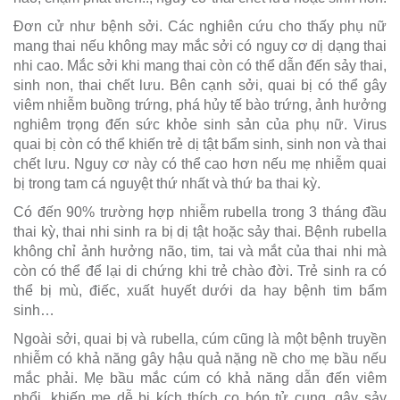
Đơn cử như bệnh sởi. Các nghiên cứu cho thấy phụ nữ
mang thai nếu không may mắc sởi có nguy cơ dị dạng thai
nhi cao. Mắc sởi khi mang thai còn có thể dẫn đến sảy thai,
sinh non, thai chết lưu. Bên cạnh sởi, quai bị có thể gây
viêm nhiễm buồng trứng, phá hủy tế bào trứng, ảnh hưởng
nghiêm trọng đến sức khỏe sinh sản của phụ nữ. Virus
quai bị còn có thể khiến trẻ dị tật bẩm sinh, sinh non và thai
chết lưu. Nguy cơ này có thể cao hơn nếu mẹ nhiễm quai
bị trong tam cá nguyệt thứ nhất và thứ ba thai kỳ.
Có đến 90% trường hợp nhiễm rubella trong 3 tháng đầu
thai kỳ, thai nhi sinh ra bị dị tật hoặc sảy thai. Bệnh rubella
không chỉ ảnh hưởng não, tim, tai và mắt của thai nhi mà
còn có thể để lại di chứng khi trẻ chào đời. Trẻ sinh ra có
thể bị mù, điếc, xuất huyết dưới da hay bệnh tim bẩm
sinh…
Ngoài sởi, quai bị và rubella, cúm cũng là một bệnh truyền
nhiễm có khả năng gây hậu quả nặng nề cho mẹ bầu nếu
mắc phải. Mẹ bầu mắc cúm có khả năng dẫn đến viêm
phổi, khiến mẹ dễ bị kích thích co bóp tử cung, gây sảy