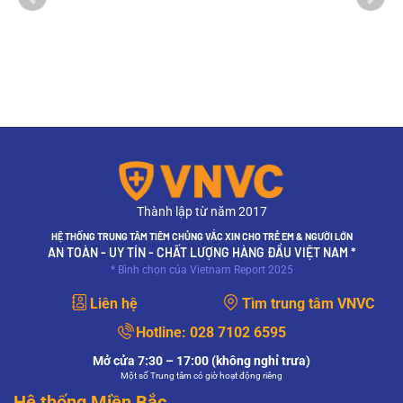
Thành lập từ năm 2017
HỆ THỐNG TRUNG TÂM TIÊM CHỦNG VẮC XIN CHO TRẺ EM & NGƯỜI LỚN
AN TOÀN - UY TÍN - CHẤT LƯỢNG HÀNG ĐẦU VIỆT NAM *
* Bình chọn của Vietnam Report 2025
Liên hệ
Tìm trung tâm VNVC
Hotline:
028 7102 6595
Mở cửa 7:30 – 17:00 (không nghỉ trưa)
Một số Trung tâm có giờ hoạt động riêng
Hệ thống Miền Bắc