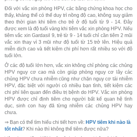
Đối với vắc xin phòng HPV, các bằng chứng khoa học cho
thấy, kháng thể có thể duy trì nồng độ cao, không suy giảm
theo thời gian khi tiêm cho trẻ ở độ tuổi từ 9 - 14. Đây
được xem là độ tuổi vàng khi tiêm vắc xin phòng HPV. Nếu
tiêm vắc xin Gardasil 9, trẻ từ 9 - 14 tuổi chỉ cần tiêm 2 mũi
vắc xin thay vì 3 mũi như độ tuổi từ 15 trở lên. Hiệu quả
miễn dịch cao và tiết kiệm chi phí hơn rất nhiều so với độ
tuổi lớn.
Ở các độ tuổi lớn hơn, vắc xin không chỉ phòng các chủng
HPV nguy cơ cao mà còn giúp phòng nguy cơ lây các
chủng HPV chưa nhiễm cũng như chặn nguy cơ tái nhiễm
HPV, đặc biệt với người có nhiều bạn tình, tiết kiệm các
chi phí liên quan đến điều trị bệnh do HPV. Vắc xin phòng
HPV được chỉ định tiêm cho người bất kể quan hệ tình
dục, sinh con hay đã từng nhiễm các chủng HPV hay
chưa.
⇒ Bạn có thể tìm hiểu chi tiết hơn về:
HPV tiêm khi nào là
tốt nhất
? Khi nào thì không thể tiêm được nữa?