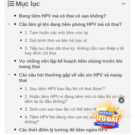
Mục lục
Đang tiêm HPV mà có thai có sao không?
Cần làm gì khi đang tiêm phòng HPV mà có thai?
1. Tạm hoãn các mũi tiêm còn lại
2. Giữ bình tĩnh và liên hệ bác sĩ
3. Tiếp tục theo dõi thai kỳ, không cần can thiệp y tế
hay đình chỉ thai
Vợ chồng nên lập kế hoạch tiêm chủng trước khi
mang thai
Các câu hỏi thường gặp về vắc xin HPV và mang
thai
1. Sau tiêm HPV bao lâu thì có thai được?
2. Hoãn tiêm HPV vì đang tiêm mà có bầu thì có cần
×
tiêm lại từ đầu không?
3. Sinh con sau bao lâu có thể tiêm HPV tiếp tục?
4. Tiêm HPV khi đang cho con bú có ảnh hưởng gì
không?
Các thời điểm lý tưởng để tiêm ngừa HPV