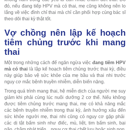
đó, nếu đang tiếp HPV mà có thai, mẹ cũng không nên lo
lắng về việc đình chỉ thai mà chỉ cần phối hợp cùng bác sĩ
theo dõi thai kỳ thật tốt.
Vợ chồng nên lập kế hoạch
tiêm chủng trước khi mang
thai
Một trong những cách để ngăn ngừa việc
đang tiêm HPV
mà có thai
là lập kế hoạch tiêm chủng trước thai kỳ, điều
này giúp bảo vệ sức khỏe của mẹ bầu và thai nhi trước
nguy cơ mắc bệnh truyền nhiễm, diễn biến nặng.
Trong quá trình mang thai, hệ miễn dịch của người mẹ suy
giảm khi phải cùng lúc nuôi dưỡng 2 cơ thể. Nếu không
được tiêm chủng trước mang thai, mẹ có khả năng mắc
các bệnh truyền nhiễm trong thai kỳ, ảnh hưởng xấu đến
sức khỏe người mẹ, thai nhi cũng có nguy cơ gặp phải
các dị tật bẩm sinh như điếc, mù, liệt, tim bẩm sinh, bại
não, chậm phát triển.., nguy cơ thai chết lưu hoặc sinh non.