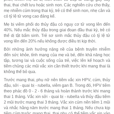
thai, thai chết lưu hoặc sinh non. Các nghiên cứu cho thấy,
mẹ nhiễm cúm trong thai kỳ, trẻ có thể sinh non, nhẹ cân và
có tỷ lệ tử vong cao đáng kể.
Mẹ bị viêm phổi do thủy đậu có nguy cơ tử vong lên đến
40%. Nếu mắc thủy đậu trong giai đoạn đầu thai kỳ, trẻ có
thể dị tật bẩm sinh. Trẻ sơ sinh mắc thủy đậu có tỷ lệ tử
vong lên đến 20% nếu không được điều trị kịp thời.
Bởi những ảnh hưởng nặng nề của bệnh truyền nhiễm
đến sức khỏe, tính mạng của mẹ và bé, đến khả năng học
tập, tương lai và cuộc sống của trẻ, việc lên kế hoạch và
tiêm chủng các mũi vắc xin cần thiết trước khi mang thai là
không thể bỏ qua.
Trước mang thai, phụ nữ nên tiêm vắc xin HPV, cúm, thủy
đậu, sởi - quai bị - rubella, viêm gan B. Trong đó, HPV tiêm
theo phác đồ 0 - 2 - 6 tháng và hoàn thành trước khi mang
thai 1 tháng. Vắc xin sởi - quai bị - rubella và thủy đậu tiêm
2 mũi trước mang thai 3 tháng. Vắc xin cúm nên tiêm 1 mũi
và nhắc hằng năm trước mang thai 1 tháng. Nếu chưa kịp
tiêm cúm trước mang thai, thai phụ có thể tiêm vắc xin vào