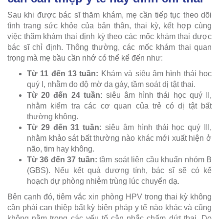
Sau khi được bác sĩ thăm khám, mẹ cần tiếp tục theo dõi
tình trạng sức khỏe của bản thân, thai kỳ, kết hợp cùng
việc thăm khám thai định kỳ theo các mốc khám thai được
bác sĩ chỉ định. Thông thường, các mốc khám thai quan
trọng mà mẹ bầu cần nhớ có thể kể đến như:
Từ 11 đến 13 tuần:
Khám và siêu âm hình thái học
quý I, nhằm đo độ mờ da gáy, tầm soát dị tật thai.
Từ 20 đến 24 tuần:
siêu âm hình thái học quý II,
nhằm kiểm tra các cơ quan của trẻ có dị tật bất
thường không.
Từ 29 đến 31 tuần:
siêu âm hình thái học quý III,
nhằm khảo sát bất thường nào khác mới xuất hiện ở
não, tim hay không.
Từ 36 đến 37 tuần:
tầm soát liên cầu khuẩn nhóm B
(GBS). Nếu kết quả dương tính, bác sĩ sẽ có kế
hoạch dự phòng nhiễm trùng lúc chuyển dạ.
Bên cạnh đó, tiêm vắc xin phòng HPV trong thai kỳ không
cần phải can thiệp bất kỳ biện pháp y tế nào khác và cũng
không nằm trong các yếu tố cân nhắc chấm dứt thai. Do