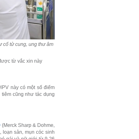
 cổ tử cung, ung thư âm
được từ vắc xin này
n HPV này có một số điểm
h tiêm cũng như tác dụng
D
(Merck Sharp & Dohme,
, loạn sản, mụn cóc sinh
bé gái và nữ giới từ 9-26