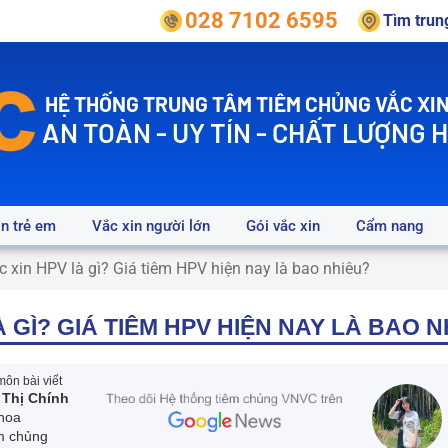
028 7102 6595
Tìm tru
HỆ THỐNG TRUNG TÂM TIÊM CHỦNG VẮC XIN
AN TOÀN - UY TÍN - CHẤT LƯỢNG 
in trẻ em
Vắc xin người lớn
Gói vắc xin
Cẩm nang
c xin HPV là gì? Giá tiêm HPV hiện nay là bao nhiêu?
À GÌ? GIÁ TIÊM HPV HIỆN NAY LÀ BAO 
ôn bài viết
 Thị Chính
hoa
m chủng