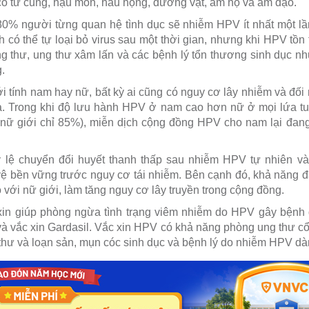
ổ tử cung, hậu môn, hầu họng, dương vật, âm hộ và âm đạo.
0% người từng quan hệ tình dục sẽ nhiễm HPV ít nhất một lầ
 có thể tự loại bỏ virus sau một thời gian, nhưng khi HPV tồn 
ng thư, ung thư xâm lấn và các bệnh lý tổn thương sinh dục nh
.
i tính nam hay nữ, bất kỳ ai cũng có nguy cơ lây nhiễm và đối
a. Trong khi độ lưu hành HPV ở nam cao hơn nữ ở mọi lứa tu
ở nữ giới chỉ 85%), miễn dịch cộng đồng HPV cho nam lại đan
tỷ lệ chuyển đổi huyết thanh thấp sau nhiễm HPV tự nhiên và
 bền vững trước nguy cơ tái nhiễm. Bên cạnh đó, khả năng đ
với nữ giới, làm tăng nguy cơ lây truyền trong cộng đồng.
c xin giúp phòng ngừa tình trạng viêm nhiễm do HPV gây bện
 và vắc xin Gardasil. Vắc xin HPV có khả năng phòng ung thư cổ
thư và loạn sản, mụn cóc sinh dục và bệnh lý do nhiễm HPV dàn