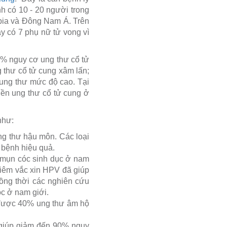
nh có 10 - 20 người trong
mbia và Đông Nam Á. Trên
ày có 7 phụ nữ tử vong vì
90% nguy cơ ung thư cổ tử
 thư cổ tử cung xâm lấn;
 ung thư mức độ cao. Tại
tiền ung thư cổ tử cung ở
như:
g thư hậu môn. Các loại
 bệnh hiệu quả.
 mụn cóc sinh dục ở nam
iêm vắc xin HPV đã giúp
đồng thời các nghiên cứu
c ở nam giới.
 được 40% ung thư âm hộ
 giúp giảm đến 90% nguy