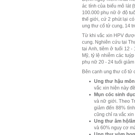
ác tính của biểu mô lát 
100.000 phụ nữ ở độ tuổ
thế giới, cứ 2 phút lại 
ung thư cổ tử cung, 14
Từ khi vắc xin HPV được 
cung. Nghiên cứu tại Th
tại Anh, tiêm ở tuổi 12
Mỹ, tỷ lệ nhiễm các tuýp
phụ nữ 20 - 24 tuổi giảm
Bên cạnh ung thư cổ tử 
Ung thư hậu môn
vắc xin hiện này 
Mụn cóc sinh dục
và nữ giới. Theo 
giảm đến 88% tình
cũng chỉ ra vắc xi
Ung thư âm hộ/â
và 60% nguy cơ mắ
Ung thư vòm họ