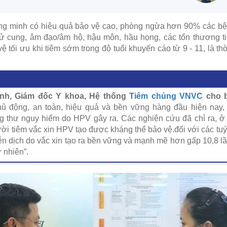
g minh có hiệu quả bảo vệ cao, phòng ngừa hơn 90% các bệ
ử cung, âm đạo/âm hộ, hậu môn, hầu họng, các tổn thương ti
ệ tối ưu khi tiêm sớm trong độ tuổi khuyến cáo từ 9 - 11, là thờ
ính, Giám đốc Y khoa, Hệ thống
Tiêm chủng VNVC
cho b
ủ động, an toàn, hiệu quả và bền vững hàng đầu hiện nay, 
 thư nguy hiểm do HPV gây ra. Các nghiên cứu đã chỉ ra, ở n
i tiêm vắc xin HPV tạo được kháng thể bảo vệ.đối với các tuý
n dịch do vắc xin tạo ra bền vững và mạnh mẽ hơn gấp 10,8 lầ
 nhiên”.