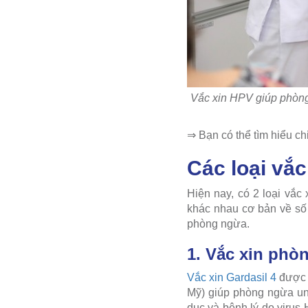
Vắc xin HPV giúp phòng
⇒ Bạn có thể tìm hiểu chi
Các loại vắ
Hiện nay, có 2 loại vắc
khác nhau cơ bản về số 
phòng ngừa.
1. Vắc xin phò
Vắc xin Gardasil 4
được s
Mỹ) giúp phòng ngừa ung
dục và bệnh lý do virus 