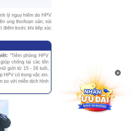
nh lý nguy hiểm do HPV
ền ung thư/loạn sản, sùi
i điểm trước khi tiếp xúc
iết:
“Tiêm phòng HPV
giúp chống lại các tổn
ữ giới từ 15 - 26 tuổi,
×
p HPV có trong vắc xin.
n so với miễn dịch hình