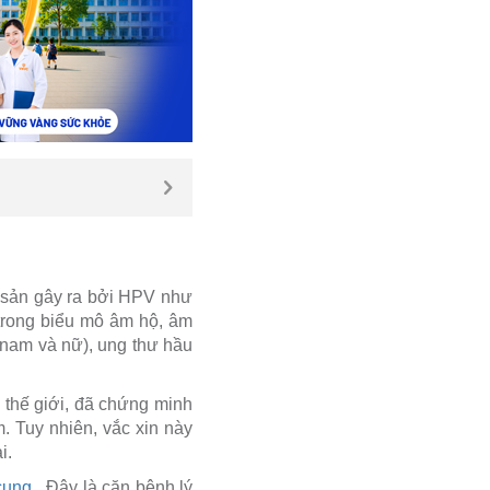
 sản gây ra bởi HPV như
 trong biểu mô âm hộ, âm
 nam và nữ), ung thư hầu
 thế giới, đã chứng minh
m. Tuy nhiên, vắc xin này
i.
cung
. Đây là căn bệnh lý