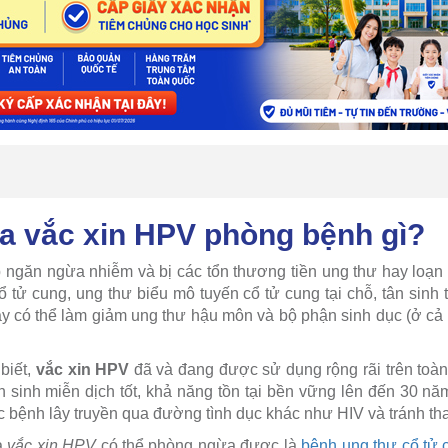
a vắc xin HPV phòng bệnh gì?
 ngăn ngừa nhiễm và bị các tổn thương tiền ung thư hay loạn
cổ tử cung, ung thư biểu mô tuyến cổ tử cung tại chỗ, tân sinh
này có thể làm giảm ung thư hậu môn và bộ phận sinh dục (ở cả
biết,
vắc xin HPV
đã và đang được sử dụng rộng rãi trên toàn
h sinh miễn dịch tốt, khả năng tồn tại bền vững lên đến 30 nă
 bệnh lây truyền qua đường tình dục khác như HIV và tránh tha
à
vắc xin HPV
có thể phòng ngừa được là
bệnh ung thư cổ tử 