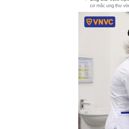
cơ mắc ung thư vò