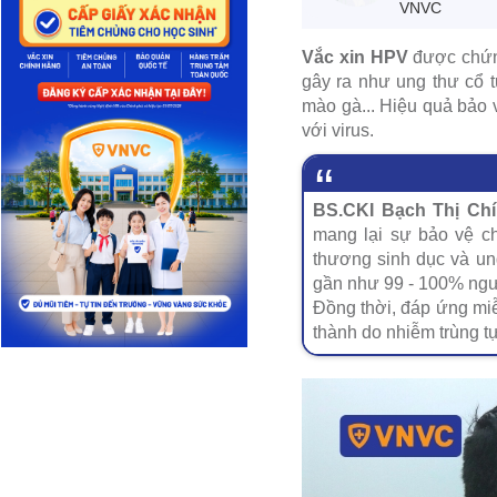
VNVC
Vắc xin HPV
được chứn
gây ra như ung thư cổ t
mào gà... Hiệu quả bảo v
với virus.
BS.CKI Bạch Thị Ch
mang lại sự bảo vệ ch
thương sinh dục và ung
gần như 99 - 100% ngườ
Đồng thời, đáp ứng miễ
thành do nhiễm trùng tự