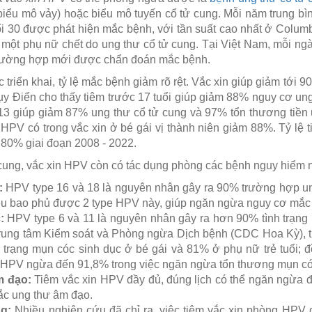
(biểu mô vảy) hoặc biểu mô tuyến cổ tử cung. Mỗi năm trung bì
i 30 được phát hiện mắc bệnh, với tần suất cao nhất ở Colu
có một phụ nữ chết do ung thư cổ tử cung. Tại Việt Nam, mỗi ng
 trường hợp mới được chẩn đoán mắc bệnh.
triển khai, tỷ lệ mắc bệnh giảm rõ rệt. Vắc xin giúp giảm tới 
ụy Điển cho thấy tiêm trước 17 tuổi giúp giảm 88% nguy cơ ung
 - 13 giúp giảm 87% ung thư cổ tử cung và 97% tổn thương tiền
 HPV có trong vắc xin ở bé gái vị thành niên giảm 88%. Tỷ lệ 
 80% giai đoạn 2008 - 2022.
cung, vắc xin HPV còn có tác dụng phòng các bệnh nguy hiểm 
:
HPV type 16 và 18 là nguyên nhân gây ra 90% trường hợp un
đều bao phủ được 2 type HPV này, giúp ngăn ngừa nguy cơ mắc
:
HPV type 6 và 11 là nguyên nhân gây ra hơn 90% tình trạng
Trung tâm Kiểm soát và Phòng ngừa Dịch bệnh (CDC Hoa Kỳ), t
 trạng mụn cóc sinh dục ở bé gái và 81% ở phụ nữ trẻ tuổi; 
n HPV ngừa đến 91,8% trong việc ngăn ngừa tổn thương mụn có
m đạo:
Tiêm vắc xin HPV đầy đủ, đúng lịch có thể ngăn ngừa
c ung thư âm đạo.
ng:
Nhiều nghiên cứu đã chỉ ra, việc tiêm vắc xin phòng HPV