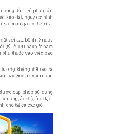
n trong đời. Dù phần lớn
tại kéo dài, nguy cơ hình
ư sùi mào gà có thể xuất
 mặt với các bệnh lý nguy
ổi (tỷ lệ lưu hành ở nam
g phụ thuộc vào việc bao
 lượng kháng thể tạo ra
ào thải virus ở nam cũng
h được cấp phép sử dụng
 tử cung, âm hộ, âm đạo,
h cho tất cả các giới.