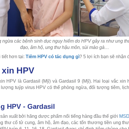
 ngừa các bệnh sinh dục nguy hiểm do HPV gây ra như ung thư
đạo, âm hộ, ung thư hậu môn, sùi mào gà…
 tiết hơn tại:
Tiêm HPV có tác dụng gì
? 5 lợi ích bạn sẽ nhận 
c xin HPV
 xin HPV là Gardasil (Mỹ) và Gardasil 9 (Mỹ). Hai loại vắc xi
lượng tuýp virus HPV có thể phòng ngừa, đối tượng tiêm, lịc
ng HPV - Gardasil
ản xuất bởi hãng dược phẩm nổi tiếng hàng đầu thế giới
MS
 thư cổ tử cung, âm hộ, âm đạo, các tổn thương tiền ung thư
HPV tuýp 6, 11, 16, 18. Gardasil được chỉ định tiêm chủng cho 