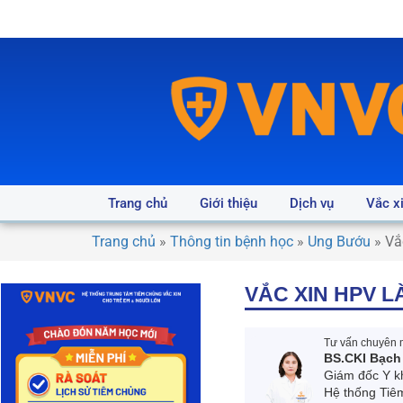
Trang chủ
Giới thiệu
Dịch vụ
Vắc x
Trang chủ
»
Thông tin bệnh học
»
Ung Bướu
»
Vắ
VẮC XIN HPV L
Tư vấn chuyên m
BS.CKI Bạch
Giám đốc Y k
Hệ thống Tiê