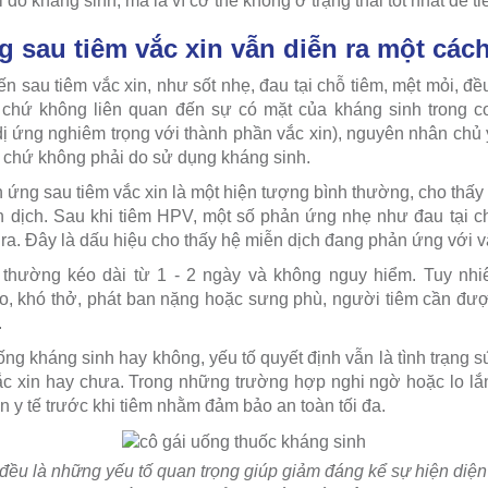
do kháng sinh, mà là vì cơ thể không ở trạng thái tốt nhất để ti
g sau tiêm vắc xin vẫn diễn ra một các
sau tiêm vắc xin, như sốt nhẹ, đau tại chỗ tiêm, mệt mỏi, đều
, chứ không liên quan đến sự có mặt của kháng sinh trong c
ị ứng nghiêm trọng với thành phần vắc xin), nguyên nhân chủ 
, chứ không phải do sử dụng kháng sinh.
n ứng sau tiêm vắc xin là một hiện tượng bình thường, cho thấ
n dịch. Sau khi tiêm HPV, một số phản ứng nhẹ như đau tại ch
ra. Đây là dấu hiệu cho thấy hệ miễn dịch đang phản ứng với v
thường kéo dài từ 1 - 2 ngày và không nguy hiểm. Tuy nhi
o, khó thở, phát ban nặng hoặc sưng phù, người tiêm cần đư
.
ng kháng sinh hay không, yếu tố quyết định vẫn là tình trạng 
ắc xin hay chưa. Trong những trường hợp nghi ngờ hoặc lo lắ
n y tế trước khi tiêm nhằm đảm bảo an toàn tối đa.
 đều là những yếu tố quan trọng giúp giảm đáng kể sự hiện diệ