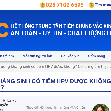
028 7102 6595
Tìm tru
HỆ THỐNG TRUNG TÂM TIÊM CHỦNG VẮC XIN
AN TOÀN - UY TÍN - CHẤT LƯỢNG 
in trẻ em
Vắc xin người lớn
Gói vắc xin
Cẩm nang
 uống kháng sinh có tiêm HPV được không? Có làm giảm hiệu 
ÁNG SINH CÓ TIÊM HPV ĐƯỢC KHÔNG
Ả?
môn bài viết
guyễn
ng