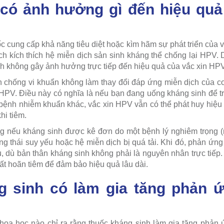
có ảnh hưởng gì đến hiệu quả
 cung cấp khả năng tiêu diệt hoặc kìm hãm sự phát triển của vi
 kích thích hệ miễn dịch sản sinh kháng thể chống lại HPV.
inh không gây ảnh hưởng trực tiếp đến hiệu quả của vắc xin HPV
 chống vi khuẩn không làm thay đổi đáp ứng miễn dịch của cơ 
 HPV. Điều này có nghĩa là nếu bạn đang uống kháng sinh để tr
 bệnh nhiễm khuẩn khác, vắc xin HPV vẫn có thể phát huy hiệu
hi tiêm.
ng nếu kháng sinh được kê đơn do một bệnh lý nghiêm trọng 
ạng thái suy yếu hoặc hệ miễn dịch bị quá tải. Khi đó, phản ứng
, dù bản thân kháng sinh không phải là nguyên nhân trực tiếp.
ất hoãn tiêm để đảm bảo hiệu quả lâu dài.
 sinh có làm gia tăng phản ứ
oa học nào chỉ ra rằng thuốc kháng sinh làm gia tăng phản ứ