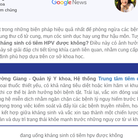
hoa
êm chủng
 trong những biện pháp hiệu quả nhất để phòng ngừa các bện
ng thư cổ tử cung, mụn cóc sinh dục hay ung thư hậu môn. Tu
háng sinh có tiêm HPV được không?
Điều này có ảnh hưởn
ày sẽ giải đáp chi tiết từng khía cạnh liên quan, nhằm cung cấp
định phù hợp dựa trên cơ sở khoa học.
ờng Giang - Quản lý Y khoa, Hệ thống
Trung tâm tiêm
oại thuốc thiết yếu, có khả năng tiêu diệt hoặc kìm hãm vi kh
khi cơ thể bị ảnh hưởng bởi bệnh tật. Trái lại, vắc xin đóng v
g hệ miễn dịch nhằm ngăn chặn các bệnh lý nguy hiểm trước kh
 trọng trong việc kiểm soát và đẩy lùi các bệnh truyền nhiễm, h
 kết hợp giữa kháng sinh và vắc xin tạo thành một chiến lượ
n và duy trì trạng thái khỏe mạnh trước những nguy cơ từ vi khu