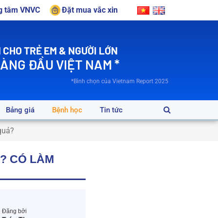
ng tâm VNVC
Đặt mua vắc xin
 CHO TRẺ EM & NGƯỜI LỚN
HÀNG ĐẦU VIỆT NAM *
*Bình chọn của Vietnam Report 2025
Bảng giá
Bệnh học
Tin tức
quả?
? CÓ LÀM
Đăng bởi