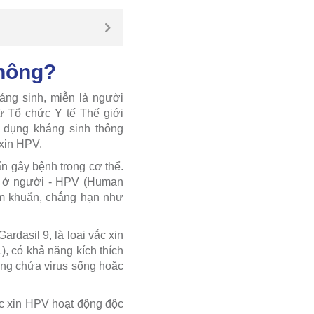
hông?
áng sinh, miễn là người
ừ Tổ chức Y tế Thế giới
 dụng kháng sinh thông
 xin HPV.
n gây bệnh trong cơ thể.
hú ở người - HPV (Human
ễm khuẩn, chẳng hạn như
rdasil 9, là loại vắc xin
, có khả năng kích thích
ông chứa virus sống hoặc
vắc xin HPV hoạt động độc