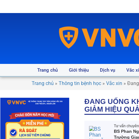
Trang chủ
Giới thiệu
Dịch vụ
Vắc x
Trang chủ
»
Thông tin bệnh học
»
Vắc xin
»
Đang
ĐANG UỐNG KH
GIẢM HIỆU QU
Tư vấn chuyên 
BS Phan N
Trường Gia