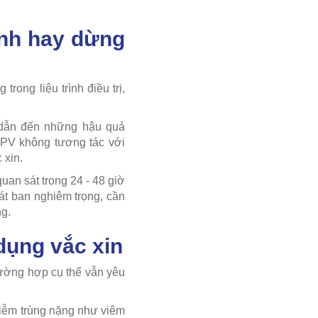
inh hay dừng
rong liệu trình điều trị,
 dẫn đến những hậu quả
HPV không tương tác với
 xin.
quan sát trong 24 - 48 giờ
át ban nghiêm trọng, cần
ng.
dụng vắc xin
rường hợp cụ thể vẫn yêu
nhiễm trùng nặng như viêm