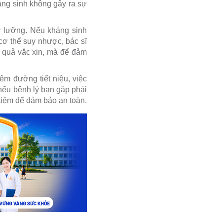
háng sinh không gây ra sự
ỹ lưỡng. Nếu kháng sinh
cơ thể suy nhược, bác sĩ
u quả vắc xin, mà để đảm
êm đường tiết niệu, việc
nếu bệnh lý bạn gặp phải
 tiêm để đảm bảo an toàn.