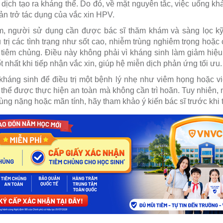
 dịch tạo ra kháng thể. Do đó, về mặt nguyên tắc, việc uống k
cản trở tác dụng của vắc xin HPV.
iêm, người sử dụng cần được bác sĩ thăm khám và sàng lọc k
trị các tình trạng như sốt cao, nhiễm trùng nghiêm trọng hoặc 
 tiêm chủng. Điều này không phải vì kháng sinh làm giảm hiệ
ốt nhất khi tiếp nhận vắc xin, giúp hệ miễn dịch phản ứng tối ưu.
áng sinh để điều trị một bệnh lý nhẹ như viêm họng hoặc vi
 thể được thực hiện an toàn mà không cần trì hoãn. Tuy nhiên, 
trùng nặng hoặc mãn tính, hãy tham khảo ý kiến bác sĩ trước khi