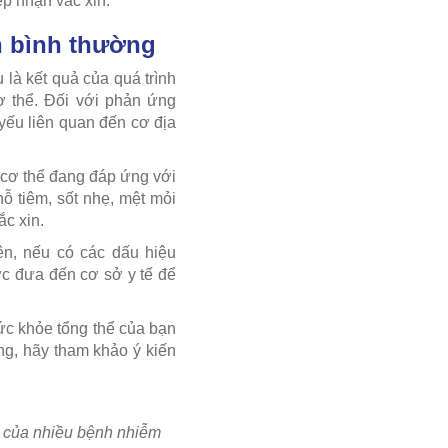
ếp nhận vắc xin.
h bình thường
 là kết quả của quá trình
ơ thể. Đối với phản ứng
yếu liên quan đến cơ địa
y cơ thể đang đáp ứng với
ỗ tiêm, sốt nhẹ, mệt mỏi
ắc xin.
ên, nếu có các dấu hiệu
ợc đưa đến cơ sở y tế để
sức khỏe tổng thể của bạn
ng, hãy tham khảo ý kiến
n của nhiều bệnh nhiễm