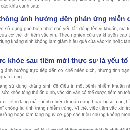
 các khía cạnh sau:
không ảnh hưởng đến phản ứng miễn d
ợc sử dụng phổ biến nhất chủ yếu tác động lên vi khuẩn, mà
của cơ thể khi tiêm vắc xin. Theo nghiên cứu và khuyến cáo 
dụng kháng sinh không làm giảm hiệu quả của vắc xin hoặc tă
ức khỏe sau tiêm mới thực sự là yếu tố
 ảnh hưởng trực tiếp đến cơ chế miễn dịch, nhưng tình trạn
 quan trọng.
ng sử dụng kháng sinh để điều trị một bệnh nhiễm khuẩn n
à sức khỏe tổng thể ổn định, vắc xin vẫn có thể được tiêm an toà
ợc tiêm đang mắc bệnh nhiễm khuẩn nặng hoặc bị sốt cao, hệ
n” chống lại tình trạng nhiễm trùng. Vì thế, việc tiêm vắc xin 
thường hoặc làm tăng nguy cơ gặp các triệu chứng không mon