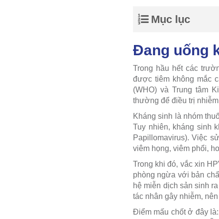
Mục lục
Đang uống k
Trong hầu hết các trườ
được tiêm không mắc cá
(WHO) và Trung tâm Ki
thường để điều trị nhiễm
Kháng sinh là nhóm thuố
Tuy nhiên, kháng sinh 
Papillomavirus). Việc 
viêm họng, viêm phổi, h
Trong khi đó, vắc xin HP
phòng ngừa với bản chất
hệ miễn dịch sản sinh r
tác nhân gây nhiễm, nên
Điểm mấu chốt ở đây là: 