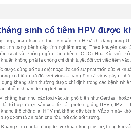
háng sinh có tiêm HPV được k
ng hợp, hoàn toàn có thể tiêm vắc xin HPV khi đang uống kh
c tình trạng bệnh cấp tính nghiêm trọng. Theo khuyến cáo t
ểm soát và Phòng ngừa Dịch bệnh (CDC) Hoa Kỳ, việc sử
 khuẩn không phải là chống chỉ định tuyệt đối với việc tiêm vắc
c được dùng để tiêu diệt hoặc ức chế sự phát triển của vi khuẩ
không có hiệu quả đối với virus – bao gồm cả virus gây u n
sử dụng kháng sinh thường được chỉ định trong các bệnh nhi
oặc nhiễm khuẩn đường tiết niệu.
V, chẳng hạn như các loại vắc xin phổ biến như Gardasil hoặc Ga
 tái tổ hợp, được sản xuất từ các protein giống HPV (HPV - L1)
a kháng thể chống lại HPV mà không gây bệnh. Vắc xin này kh
 được xem là an toàn cho hầu hết các đối tượng.
Kháng sinh chỉ tác động tới vi khuẩn trong cơ thể, trong khi 