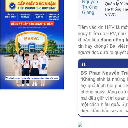
Quản lý Y k
Hệ thống Ti
VNVC
Tiêm vắc xin HPV là một
nguy hiểm do HPV, như u
khoăn liệu
đang uống k
xin hay không? Bài viết n
người đọc đưa ra quyết 
BS Phan Nguyễn Trư
“Kháng sinh là những l
trợ quá trình hồi phục 
phòng ngừa, tăng cườn
hai đều giữ vị trí quan
một cách hiệu quả. Sự
diện, đảm bảo sự an toà