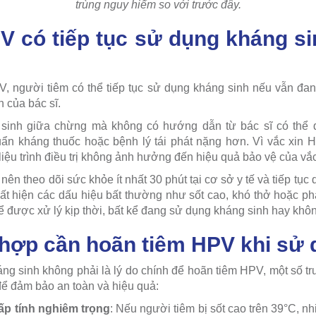
trùng nguy hiểm so với trước đây.
V có tiếp tục sử dụng kháng s
, người tiêm có thể tiếp tục sử dụng kháng sinh nếu vẫn đang t
h của bác sĩ.
 sinh giữa chừng mà không có hướng dẫn từ bác sĩ có thể
uẩn kháng thuốc hoặc bệnh lý tái phát nặng hơn. Vì vắc xin 
 liệu trình điều trị không ảnh hưởng đến hiệu quả bảo vệ của vắc
nên theo dõi sức khỏe ít nhất 30 phút tại cơ sở y tế và tiếp tục 
xuất hiện các dấu hiệu bất thường như sốt cao, khó thở hoặc ph
để được xử lý kịp thời, bất kể đang sử dụng kháng sinh hay khô
hợp cần hoãn tiêm HPV khi sử 
ng sinh không phải là lý do chính để hoãn tiêm HPV, một số t
để đảm bảo an toàn và hiệu quả:
p tính nghiêm trọng
: Nếu người tiêm bị sốt cao trên 39°C, 