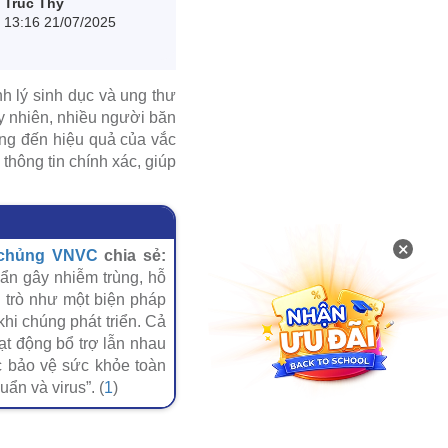
Trúc Thy
13:16 21/07/2025
h lý sinh dục và ung thư
y nhiên, nhiều người băn
g đến hiệu quả của vắc
 thông tin chính xác, giúp
×
 chủng VNVC
chia sẻ:
uẩn gây nhiễm trùng, hỗ
ai trò như một biện pháp
i chúng phát triển. Cả
oạt động bổ trợ lẫn nhau
c bảo vệ sức khỏe toàn
ẩn và virus”. (
1
)