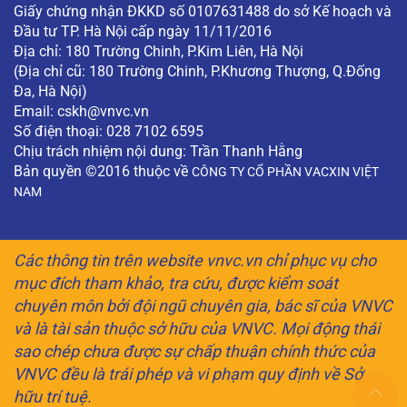
Giấy chứng nhận ĐKKD số 0107631488 do sở Kế hoạch và
Đầu tư TP. Hà Nội cấp ngày 11/11/2016
Địa chỉ: 180 Trường Chinh, P.Kim Liên, Hà Nội
(Địa chỉ cũ: 180 Trường Chinh, P.Khương Thượng, Q.Đống
Đa, Hà Nội)
Email:
cskh@vnvc.vn
Số điện thoại: 028 7102 6595
Chịu trách nhiệm nội dung: Trần Thanh Hằng
Bản quyền ©2016 thuộc về
CÔNG TY CỔ PHẦN VACXIN VIỆT
NAM
Các thông tin trên website vnvc.vn chỉ phục vụ cho
mục đích tham khảo, tra cứu, được kiểm soát
chuyên môn bởi đội ngũ chuyên gia, bác sĩ của VNVC
và là tài sản thuộc sở hữu của VNVC. Mọi động thái
sao chép chưa được sự chấp thuận chính thức của
VNVC đều là trái phép và vi phạm quy định về Sở
hữu trí tuệ.