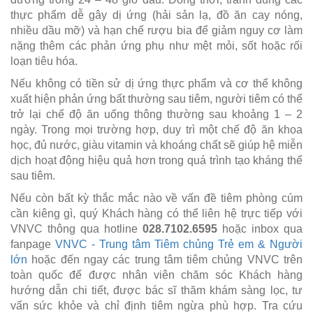
thực phẩm dễ gây dị ứng (hải sản lạ, đồ ăn cay nóng,
nhiều dầu mỡ) và hạn chế rượu bia để giảm nguy cơ làm
nặng thêm các phản ứng phụ như mệt mỏi, sốt hoặc rối
loạn tiêu hóa.
Nếu không có tiền sử dị ứng thực phẩm và cơ thể không
xuất hiện phản ứng bất thường sau tiêm, người tiêm có thể
trở lại chế độ ăn uống thông thường sau khoảng 1 – 2
ngày. Trong mọi trường hợp, duy trì một chế độ ăn khoa
học, đủ nước, giàu vitamin và khoáng chất sẽ giúp hệ miễn
dịch hoạt động hiệu quả hơn trong quá trình tạo kháng thể
sau tiêm.
Nếu còn bất kỳ thắc mắc nào về vấn đề tiêm phòng cúm
cần kiêng gì, quý Khách hàng có thể liên hệ trực tiếp với
VNVC thông qua hotline
028.7102.6595
hoặc inbox qua
fanpage
VNVC - Trung tâm Tiêm chủng Trẻ em & Người
lớn
hoặc đến ngay các trung tâm tiêm chủng VNVC trên
toàn quốc để được nhân viên chăm sóc Khách hàng
hướng dẫn chi tiết, được bác sĩ thăm khám sàng lọc, tư
vấn sức khỏe và chỉ định tiêm ngừa phù hợp. Tra cứu