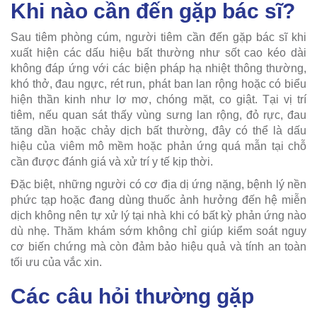
Khi nào cần đến gặp bác sĩ?
Sau tiêm phòng cúm, người tiêm cần đến gặp bác sĩ khi
xuất hiện các dấu hiệu bất thường như sốt cao kéo dài
không đáp ứng với các biện pháp hạ nhiệt thông thường,
khó thở, đau ngực, rét run, phát ban lan rộng hoặc có biểu
hiện thần kinh như lơ mơ, chóng mặt, co giật. Tại vị trí
tiêm, nếu quan sát thấy vùng sưng lan rộng, đỏ rực, đau
tăng dần hoặc chảy dịch bất thường, đây có thể là dấu
hiệu của viêm mô mềm hoặc phản ứng quá mẫn tại chỗ
cần được đánh giá và xử trí y tế kịp thời.
Đặc biệt, những người có cơ địa dị ứng nặng, bệnh lý nền
phức tạp hoặc đang dùng thuốc ảnh hưởng đến hệ miễn
dịch không nên tự xử lý tại nhà khi có bất kỳ phản ứng nào
dù nhẹ. Thăm khám sớm không chỉ giúp kiểm soát nguy
cơ biến chứng mà còn đảm bảo hiệu quả và tính an toàn
tối ưu của vắc xin.
Các câu hỏi thường gặp