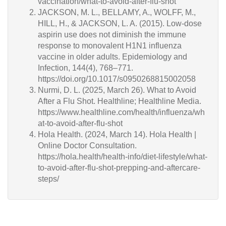
vaccination/what-to-avoid-after-flu-shot
JACKSON, M. L., BELLAMY, A., WOLFF, M.,
HILL, H., & JACKSON, L. A. (2015). Low-dose
aspirin use does not diminish the immune
response to monovalent H1N1 influenza
vaccine in older adults. Epidemiology and
Infection, 144(4), 768–771.
https://doi.org/10.1017/s0950268815002058
Nurmi, D. L. (2025, March 26). What to Avoid
After a Flu Shot. Healthline; Healthline Media.
https://www.healthline.com/health/influenza/wh
at-to-avoid-after-flu-shot
Hola Health. (2024, March 14). Hola Health |
Online Doctor Consultation.
https://hola.health/health-info/diet-lifestyle/what-
to-avoid-after-flu-shot-prepping-and-aftercare-
steps/