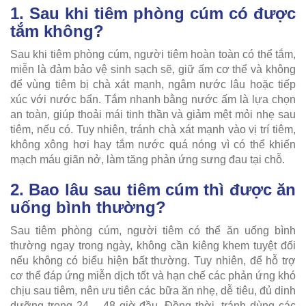
1. Sau khi tiêm phòng cúm có được
tắm không?
Sau khi tiêm phòng cúm, người tiêm hoàn toàn có thể tắm,
miễn là đảm bảo vệ sinh sạch sẽ, giữ ấm cơ thể và không
để vùng tiêm bị chà xát mạnh, ngâm nước lâu hoặc tiếp
xúc với nước bẩn. Tắm nhanh bằng nước ấm là lựa chọn
an toàn, giúp thoải mái tinh thần và giảm mệt mỏi nhẹ sau
tiêm, nếu có. Tuy nhiên, tránh chà xát mạnh vào vị trí tiêm,
không xông hơi hay tắm nước quá nóng vì có thể khiến
mạch máu giãn nở, làm tăng phản ứng sưng đau tại chỗ.
2. Bao lâu sau tiêm cúm thì được ăn
uống bình thường?
Sau tiêm phòng cúm, người tiêm có thể ăn uống bình
thường ngay trong ngày, không cần kiêng khem tuyệt đối
nếu không có biểu hiện bất thường. Tuy nhiên, để hỗ trợ
cơ thể đáp ứng miễn dịch tốt và hạn chế các phản ứng khó
chịu sau tiêm, nên ưu tiên các bữa ăn nhẹ, dễ tiêu, đủ dinh
dưỡng trong 24 – 48 giờ đầu. Đồng thời, tránh dùng các