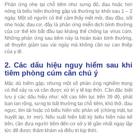
Phản ứng nhẹ tại chỗ tiêm như sưng đỏ, đau hoặc hơi
nóng là biểu hiện thường gặp và thường tự khỏi sau 1 – 2
ngày. Một số người có thể cảm thấy mệt mỏi, đau đầu, sốt
nhẹ hoặc đau cơ, đây là phản ứng miễn dịch bình thường
của cơ thể khi bắt đầu tạo kháng thể chống lại virus cúm.
Những phản ứng sau tiêm này là hoàn toàn bình thường,
sẽ thuyên giảm sau vài ngày mà không cần sự can thiệp
của y tế.
2. Các dấu hiệu nguy hiểm sau khi
tiêm phòng cúm cần chú ý
Mặc dù hiếm gặp, nhưng một số phản ứng nghiêm trọng
có thể xảy ra và cần được xử trí y tế kịp thời. Cần đặc biệt
lưu ý các dấu hiệu như: sốt cao liên tục trên 39 độ, phát
ban lan rộng, sưng to bất thường tại chỗ tiêm, khó thở, đau
ngực, tím tái hoặc có biểu hiện sốc phản vệ (chóng mặt, tụt
huyết áp, lơ mơ). Nếu xuất hiện bất kỳ biểu hiện nào kể
trên, cần đưa người tiêm đến cơ sở y tế gần nhất ngay lập
tức để được thăm khám và điều trị kịp thời.