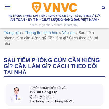
Toggle
navigation
HỆ THỐNG TRUNG TÂM TIÊM CHỦNG VẮC XIN CHO TRẺ EM & NGƯỜI LỚN
AN TOÀN - UY TÍN - CHẤT LƯỢNG HÀNG ĐẦU VIỆT NAM *
* Bình chọn của Vietnam Report 2025
Trang chủ
»
Thông tin bệnh học
»
Vắc xin
»
Sau tiêm
phòng cúm cần kiêng gì? Cần làm gì? Cách theo dõi tại
nhà
SAU TIÊM PHÒNG CÚM CẦN KIÊNG
GÌ? CẦN LÀM GÌ? CÁCH THEO DÕI
TẠI NHÀ
Tư vấn chuyên môn bài viết
BS Bùi Công Sự
Quản lý Y khoa
Hệ thống Tiêm chủng VNVC