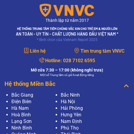
Thành lập từ năm 2017
HỆ THỐNG TRUNG TÂM TIÊM CHỦNG VẮC XIN CHO TRẺ EM & NGƯỜI LỚN
AN TOÀN - UY TÍN - CHẤT LƯỢNG HÀNG ĐẦU VIỆT NAM *
* Bình chọn của Vietnam Report 2025
Liên hệ
Tìm trung tâm VNVC
Hotline:
028 7102 6595
Mở cửa 7:30 – 17:00 (không nghỉ trưa)
Một số Trung tâm có giờ hoạt động riêng
Hệ thống Miền Bắc
Bắc Giang
Bắc Ninh
Điện Biên
Hà Nội
Hà Nam
Hải Phòng
Hoà Bình
Hưng Yên
Lạng Sơn
Nam Định
Ninh Bình
Phú Thọ