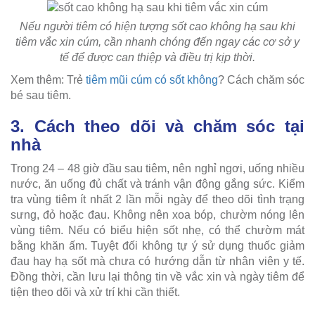
Nếu người tiêm có hiện tượng sốt cao không hạ sau khi
tiêm vắc xin cúm, cần nhanh chóng đến ngay các cơ sở y
tế để được can thiệp và điều trị kịp thời.
Xem thêm: Trẻ
tiêm mũi cúm có sốt không
? Cách chăm sóc
bé sau tiêm.
3. Cách theo dõi và chăm sóc tại
nhà
Trong 24 – 48 giờ đầu sau tiêm, nên nghỉ ngơi, uống nhiều
nước, ăn uống đủ chất và tránh vận động gắng sức. Kiểm
tra vùng tiêm ít nhất 2 lần mỗi ngày để theo dõi tình trạng
sưng, đỏ hoặc đau. Không nên xoa bóp, chườm nóng lên
vùng tiêm. Nếu có biểu hiện sốt nhẹ, có thể chườm mát
bằng khăn ấm. Tuyệt đối không tự ý sử dụng thuốc giảm
đau hay hạ sốt mà chưa có hướng dẫn từ nhân viên y tế.
Đồng thời, cần lưu lại thông tin về vắc xin và ngày tiêm để
tiện theo dõi và xử trí khi cần thiết.