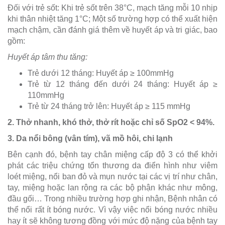
Đối với trẻ sốt: Khi trẻ sốt trên 38°C, mạch tăng mỗi 10 nhịp
khi thân nhiệt tăng 1°C; Một số trường hợp có thể xuất hiện
mạch chậm, cần đánh giá thêm về huyết áp và tri giác, bao
gồm:
Huyết áp tâm thu tăng:
Trẻ dưới 12 tháng: Huyết áp ≥ 100mmHg
Trẻ từ 12 tháng đến dưới 24 tháng: Huyết áp ≥
110mmHg
Trẻ từ 24 tháng trở lên: Huyết áp ≥ 115 mmHg
2. Thở nhanh, khó thở, thở rít hoặc chỉ số SpO
2
< 94%.
3. Da nổi bông (vân tím), vã mồ hôi, chi lạnh
Bên cạnh đó, bệnh tay chân miệng cấp độ 3 có thể khởi
phát các triệu chứng tổn thương da điển hình như viêm
loét miệng, nổi ban đỏ và mụn nước tại các vị trí như chân,
tay, miệng hoặc lan rộng ra các bộ phận khác như mông,
đầu gối… Trong nhiều trường hợp ghi nhận, Bệnh nhân có
thể nổi rất ít bóng nước. Vì vậy việc nổi bóng nước nhiều
hay ít sẽ không tương đồng với mức độ nặng của bệnh tay