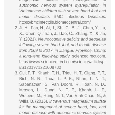
autonomic nervous system dysregulation in
Vietnamese children with severe hand foot and
mouth disease
. BMC Infectious Diseases.
https://bmcinfectdis.biomedcentral.com/
Ji, H., Fan, H., Ai, J., Shi, C., Bi, J., Chen, Y., Lu,
X., Chen, Q., Tian, J., Bao, C., Zhang, X., & Jin,
Y. (2021).
Neurocognitive deficits and sequelae
following severe hand, foot, and mouth disease
from 2009 to 2017, in JiangSu Province, China:
a long-term follow-up study
. sciencedirect.com.
https://www.sciencedirect.com/science/article/pi
i/S1201971221008730
Qui, P. T., Khanh, T. H., Trieu, H. T., Giang, P. T.,
Bich, N. N., Thoa, L. P. K., Nhan, L. N. T.,
Sabanathan, S., Van Doorn, R., Toan, N. D.,
Merson, L., Dung, N. T. P., Khanh, L. P.,
Wolbers, M., Hung, N. T., Van Vinh Chau, N., &
Wills, B. (2016).
Intravenous magnesium sulfate
for the management of severe hand, foot, and
mouth disease with autonomic nervous system