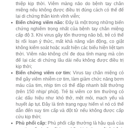
thiệp kịp thời. Viêm màng não do bệnh tay chân
miệng nếu không được điều trị đúng cách có thể để
lại di chứng thần kinh vĩnh viễn;
Biến chứng viêm não:
Đây là một trong những biến
chứng nghiêm trọng nhất của bệnh tay chân miệng
cấp độ 3. Khi virus gây tổn thương não bộ, trẻ có thể
bị rối loạn ý thức, mất khả năng vận động, co giật
không kiểm soát hoặc xuất hiện các biểu hiện liệt tạm
thời. Viêm não không chỉ đe dọa tính mạng mà còn
để lại các di chứng lâu dài nếu không được điều trị
kịp thời;
Biến chứng viêm cơ tim:
Virus tay chân miệng có
thể gây viêm nhiễm cơ tim, làm giảm chức năng bơm
máu của tim, nhịp tim có thể đập nhanh bất thường
(trên 150 nhịp/ phút). Trẻ bị viêm cơ tim thường có
các dấu hiệu như khó thở, mệt mỏi, mạch yếu và
huyết áp tụt. Đây là tình trạng nguy hiểm vì nó có thể
dẫn đến suy tim cấp và đột tử nếu không được cấp
cứu kịp thời;
Phù phổi cấp:
Phù phổi cấp thường là hậu quả của