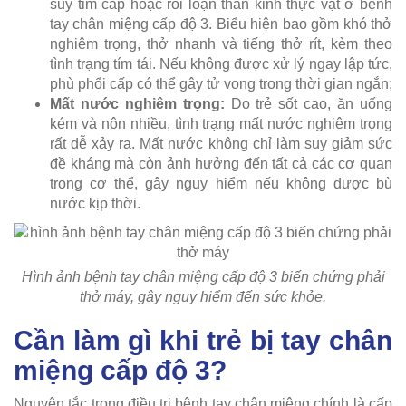
suy tim cấp hoặc rối loạn thần kinh thực vật ở bệnh
tay chân miệng cấp độ 3. Biểu hiện bao gồm khó thở
nghiêm trọng, thở nhanh và tiếng thở rít, kèm theo
tình trạng tím tái. Nếu không được xử lý ngay lập tức,
phù phổi cấp có thể gây tử vong trong thời gian ngắn;
Mất nước nghiêm trọng:
Do trẻ sốt cao, ăn uống
kém và nôn nhiều, tình trạng mất nước nghiêm trọng
rất dễ xảy ra. Mất nước không chỉ làm suy giảm sức
đề kháng mà còn ảnh hưởng đến tất cả các cơ quan
trong cơ thể, gây nguy hiểm nếu không được bù
nước kịp thời.
Hình ảnh bệnh tay chân miệng cấp độ 3 biến chứng phải
thở máy, gây nguy hiểm đến sức khỏe.
Cần làm gì khi trẻ bị tay chân
miệng cấp độ 3?
Nguyên tắc trong điều trị bệnh tay chân miệng chính là cấp