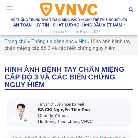
Toggle
navigation
HỆ THỐNG TRUNG TÂM TIÊM CHỦNG VẮC XIN CHO TRẺ EM & NGƯỜI LỚN
AN TOÀN - UY TÍN - CHẤT LƯỢNG HÀNG ĐẦU VIỆT NAM *
* Bình chọn của Vietnam Report 2025
Trang chủ
»
Thông tin bệnh học
»
Nhi
»
Hình ảnh bệnh tay
chân miệng cấp độ 3 và các biến chứng nguy hiểm
HÌNH ẢNH BỆNH TAY CHÂN MIỆNG
CẤP ĐỘ 3 VÀ CÁC BIẾN CHỨNG
NGUY HIỂM
Tư vấn chuyên môn bài viết
BS.CKI Nguyễn Tiến Đạo
Quản lý Y khoa
Hệ thống Tiêm chủng VNVC