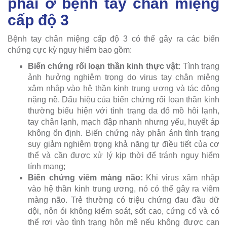
phải ở bệnh tay chân miệng
cấp độ 3
Bệnh tay chân miệng cấp độ 3 có thể gây ra các biến
chứng cực kỳ nguy hiểm bao gồm:
Biến chứng rối loạn thần kinh thực vật:
Tình trạng
ảnh hưởng nghiêm trọng do virus tay chân miệng
xâm nhập vào hệ thần kinh trung ương và tác động
nặng nề. Dấu hiệu của biến chứng rối loạn thần kinh
thường biểu hiện với tình trạng da đổ mồ hôi lạnh,
tay chân lạnh, mạch đập nhanh nhưng yếu, huyết áp
không ổn định. Biến chứng này phản ánh tình trạng
suy giảm nghiêm trọng khả năng tự điều tiết của cơ
thể và cần được xử lý kịp thời để tránh nguy hiểm
tính mạng;
Biến chứng viêm màng não:
Khi virus xâm nhập
vào hệ thần kinh trung ương, nó có thể gây ra viêm
màng não. Trẻ thường có triệu chứng đau đầu dữ
dội, nôn ói không kiểm soát, sốt cao, cứng cổ và có
thể rơi vào tình trạng hôn mê nếu không được can