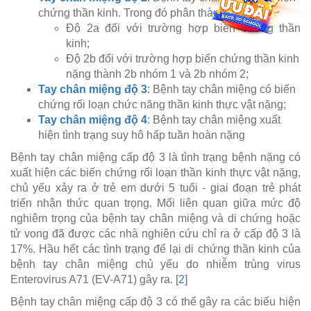
chứng thần kinh. Trong đó phân thành
Độ 2a đối với trường hợp biến chứng thần
kinh;
Độ 2b đối với trường hợp biến chứng thần kinh
nặng thành 2b nhóm 1 và 2b nhóm 2;
Tay chân miệng độ 3
: Bệnh tay chân miệng có biến
chứng rối loạn chức năng thần kinh thực vật nặng;
Tay chân miệng độ 4
: Bệnh tay chân miệng xuất
hiện tình trạng suy hô hấp tuần hoàn nặng
Bệnh tay chân miệng cấp độ 3 là tình trạng bệnh nặng có
xuất hiện các biến chứng rối loạn thần kinh thực vật nặng,
chủ yếu xảy ra ở trẻ em dưới 5 tuổi - giai đoạn trẻ phát
triển nhận thức quan trọng. Mối liên quan giữa mức độ
nghiêm trọng của bệnh tay chân miệng và di chứng hoặc
tử vong đã được các nhà nghiên cứu chỉ ra ở cấp độ 3 là
17%. Hầu hết các tình trạng để lại di chứng thần kinh của
bệnh tay chân miệng chủ yếu do nhiễm trùng virus
Enterovirus A71 (EV-A71) gây ra. [
2
]
Bệnh tay chân miệng cấp độ 3 có thể gây ra các biểu hiện