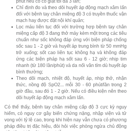
phút nếu có co giật tối đa 3 lần;
Chỉ định đo và theo dõi huyết áp động mạch xâm lấn
đối với bệnh tay chân miệng độ 3 có truyền thuốc vận
mạch hay được đặt nội khí quản;
Lọc máu liên tục đối với trường hợp bệnh tay chân
miệng cấp độ 3 đang thở máy kèm một trong các tiêu
chuẩn như sốc không đáp ứng với biện pháp chống
sốc sau 1 - 2 giờ và huyết áp trung bình từ 50 mmHg
trở xuống; sốt cao liên tục không hạ và không đáp
ứng các biện pháp hạ sốt sau 6 - 12 giờ; nhịp tim
nhanh (từ 180 lần/phút) và da nổi vân tím dù huyết áp
bình thường;
Theo dõi mạch, nhiệt độ, huyết áp, nhịp thở, nhận
thức, nồng độ SpO2... mỗi 30 - 60 phút/lần trong 2
giờ đầu, sau đó 1 - 2 giờ. Nếu có điều kiện nên theo
dõi huyết áp động mạch xâm lấn.
Có thể thấy, bệnh tay chân miệng cấp độ 3 cực kỳ nguy
hiểm, có nguy cơ gây biến chứng nặng, nhập viện và tử
vong với tỷ lệ cao, trong khi hiện nay vẫn chưa có phương
pháp điều trị đặc hiệu, đòi hỏi việc phòng ngừa chủ động