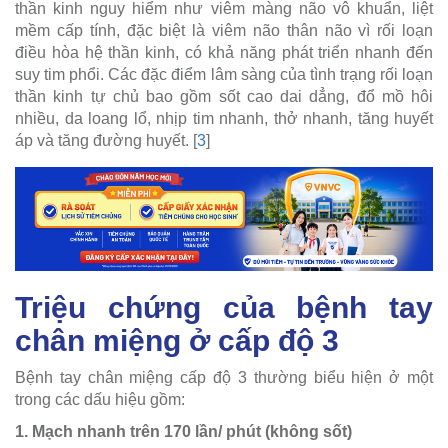
thần kinh nguy hiểm như viêm màng não vô khuẩn, liệt
mềm cấp tính, đặc biệt là viêm não thân não vì rối loạn
điều hòa hệ thần kinh, có khả năng phát triển nhanh đến
suy tim phổi. Các đặc điểm lâm sàng của tình trạng rối loạn
thần kinh tự chủ bao gồm sốt cao dai dẳng, đổ mồ hôi
nhiều, da loang lổ, nhịp tim nhanh, thở nhanh, tăng huyết
áp và tăng đường huyết. [
3
]
Triệu chứng của bệnh tay
chân miệng ở cấp độ 3
Bệnh tay chân miệng cấp độ 3 thường biểu hiện ở một
trong các dấu hiệu gồm:
1. Mạch nhanh trên 170 lần/ phút (không sốt)