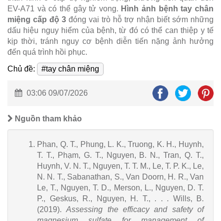
EV-A71 và có thể gây tử vong.
Hình ảnh bệnh tay chân
miệng cấp độ 3
đóng vai trò hỗ trợ nhận biết sớm những
dấu hiệu nguy hiểm của bệnh, từ đó có thể can thiệp y tế
kịp thời, tránh nguy cơ bệnh diễn tiến nặng ảnh hưởng
đến quá trình hồi phục.
Chủ đề:
#tay chân miệng
03:06 09/07/2026
Nguồn tham khảo
Phan, Q. T., Phung, L. K., Truong, K. H., Huynh,
T. T., Phạm, G. T., Nguyen, B. N., Tran, Q. T.,
Huynh, V. N. T., Nguyen, T. T. M., Le, T. P. K., Le,
N. N. T., Sabanathan, S., Van Doorn, H. R., Van
Le, T., Nguyen, T. D., Merson, L., Nguyen, D. T.
P., Geskus, R., Nguyen, H. T., . . . Wills, B.
(2019).
Assessing the efficacy and safety of
magnesium sulfate for management of