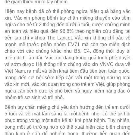
để giảm thiểu rủi ro lây nhiễm.
Hiện nay bệnh đã có thể phòng ngừa hiệu quả bằng vắc
xin. Vắc xin phòng bệnh tay chân miệng khuyến cáo tiêm
ngừa cho trẻ từ 2 tháng đến dưới 6 tuổi, được chứng minh
an toàn và hiệu quả đến 96,8% theo nghiên cứu đăng tải
trên tạp chí y khoa The Lancet. Vắc xin không chỉ bảo vệ
mạnh mẽ trước phân nhóm EV71 mà còn tạo miễn dịch
chéo với các chủng khác như B5, C4, đồng thời duy trì
miễn dịch lâu dài. Vắc xin đang trong quá trình phê duyệt
và sớm được Hệ thống tiêm chủng vắc xin VNVC đưa về
Việt Nam, ra mắt và triển khai tiêm đầu tiên trên toàn quốc,
mang đến cơ hội sớm tiếp cận với một trong những loại
vắc xin mới, vắc xin quan trọng cho trẻ em Việt, giúp phòng
ngừa căn bệnh cực kỳ phổ biến và nguy hiểm hàng đầu ở
nhóm trẻ sơ sinh và trẻ nhỏ.
Bệnh tay chân miệng chủ yếu ảnh hưởng đến trẻ em dưới
5 tuổi và về mặt lâm sàng là một bệnh nhẹ, có thể tự hồi
phục trong vòng một tuần kể từ khi phát bệnh. Tuy nhiên,
trong một số trường hợp có thể xuất hiện các biến chứng
thần kinh ở cấp độ nghiêm trọng, thường liên quan đến