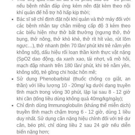
nếu bệnh nhân đáp ứng kém nên đặt kèm theo nội
khí quản để hỗ trợ hô hấp kịp thời;
Bác sĩ sẽ chỉ định đặt nội khí quản và thở máy đối với
các bệnh nhân tay chân miệng cấp độ 3 kèm theo
các biểu hiện như thở bất thường (ngưng thở, thở
bụng, thở nông, thở khò khè, thở rít hít vào, rút lõm
ngực…), thở nhanh (trên 70 lần/ phút khi trẻ nằm yên
không sốt), dấu hiệu rối loạn thần kinh thực vật nặng
(SpO2 dao động, da xanh xao, tái nhợt, vã mồ hôi,
mạch đập nhanh trên 180 lần/ phút, khi trẻ nằm yên,
không sốt), trẻ gồng chi hoặc hôn mê;
Sử dụng Phenobarbital (thuốc chống co giật, an
thần) với liều lượng 10 - 20mg/ kg dưới dạng truyền
tĩnh mạch trong vòng 30 phút, lặp lại sau 8 - 12 giờ
khi cần (tổng liều dùng không quá 40mg/kg/ngày);
Chỉ định dùng Immunoglobulin (kháng thể miễn dịch)
truyền tĩnh mạch chậm trong 6 - 12 giờ, dùng 1 liều
duy nhất. Sử dụng cân nặng hiệu chỉnh đối với trẻ dư
cân, béo phì, chỉ dùng liều 2 sau 24 giờ nếu diễn
biến nặng hơn;