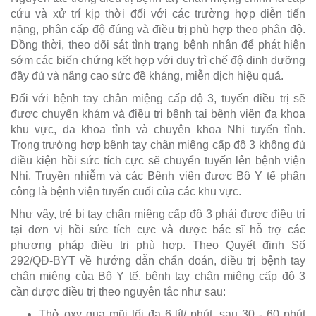
cứu và xử trí kịp thời đối với các trường hợp diễn tiến
nặng, phân cấp độ đúng và điều trị phù hợp theo phân độ.
Đồng thời, theo dõi sát tình trạng bệnh nhân để phát hiện
sớm các biến chứng kết hợp với duy trì chế độ dinh dưỡng
đầy đủ và nâng cao sức đề kháng, miễn dịch hiệu quả.
Đối với bệnh tay chân miệng cấp độ 3, tuyến điều trị sẽ
được chuyển khám và điều trị bệnh tại bệnh viện đa khoa
khu vực, đa khoa tỉnh và chuyên khoa Nhi tuyến tỉnh.
Trong trường hợp bệnh tay chân miệng cấp độ 3 không đủ
điều kiện hồi sức tích cực sẽ chuyển tuyến lên bệnh viện
Nhi, Truyền nhiễm và các Bệnh viện được Bộ Y tế phân
công là bệnh viện tuyến cuối của các khu vực.
Như vậy, trẻ bị tay chân miệng cấp độ 3 phải được điều trị
tại đơn vị hồi sức tích cực và được bác sĩ hỗ trợ các
phương pháp điều trị phù hợp. Theo Quyết định Số
292/QĐ-BYT về hướng dẫn chẩn đoán, điều trị bệnh tay
chân miệng của Bộ Y tế, bệnh tay chân miệng cấp độ 3
cần được điều trị theo nguyên tắc như sau:
Thở oxy qua mũi tối đa 6 lít/ phút, sau 30 - 60 phút