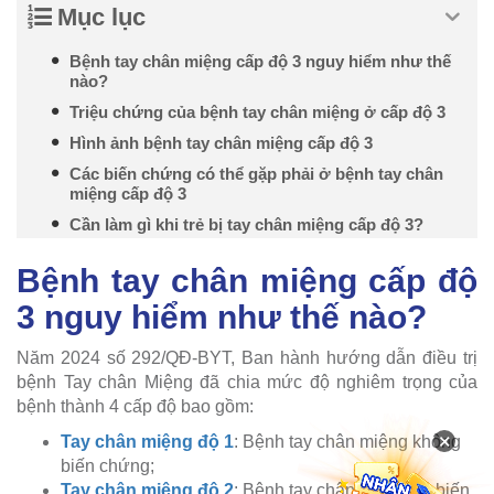
Mục lục
Bệnh tay chân miệng cấp độ 3 nguy hiểm như thế
nào?
Triệu chứng của bệnh tay chân miệng ở cấp độ 3
Hình ảnh bệnh tay chân miệng cấp độ 3
Các biến chứng có thể gặp phải ở bệnh tay chân
miệng cấp độ 3
Cần làm gì khi trẻ bị tay chân miệng cấp độ 3?
Bệnh tay chân miệng cấp độ
3 nguy hiểm như thế nào?
Năm 2024 số 292/QĐ-BYT, Ban hành hướng dẫn điều trị
bệnh Tay chân Miệng đã chia mức độ nghiêm trọng của
bệnh thành 4 cấp độ bao gồm:
×
Tay chân miệng độ 1
: Bệnh tay chân miệng không
biến chứng;
Tay chân miệng độ 2
: Bệnh tay chân miệng có biến