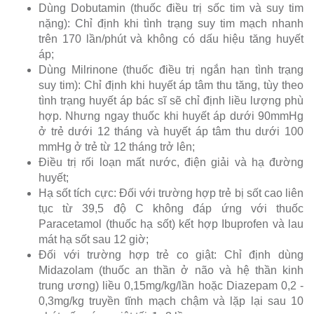
Dùng Dobutamin (thuốc điều trị sốc tim và suy tim
nặng): Chỉ định khi tình trạng suy tim mạch nhanh
trên 170 lần/phút và không có dấu hiệu tăng huyết
áp;
Dùng Milrinone (thuốc điều trị ngắn hạn tình trạng
suy tim): Chỉ định khi huyết áp tâm thu tăng, tùy theo
tình trạng huyết áp bác sĩ sẽ chỉ định liều lượng phù
hợp. Nhưng ngay thuốc khi huyết áp dưới 90mmHg
ở trẻ dưới 12 tháng và huyết áp tâm thu dưới 100
mmHg ở trẻ từ 12 tháng trở lên;
Điều trị rối loạn mất nước, điện giải và hạ đường
huyết;
Hạ sốt tích cực: Đối với trường hợp trẻ bị sốt cao liên
tục từ 39,5 độ C không đáp ứng với thuốc
Paracetamol (thuốc hạ sốt) kết hợp Ibuprofen và lau
mát hạ sốt sau 12 giờ;
Đối với trường hợp trẻ co giật: Chỉ định dùng
Midazolam (thuốc an thần ở não và hệ thần kinh
trung ương) liều 0,15mg/kg/lần hoặc Diazepam 0,2 -
0,3mg/kg truyền tĩnh mạch chậm và lặp lại sau 10