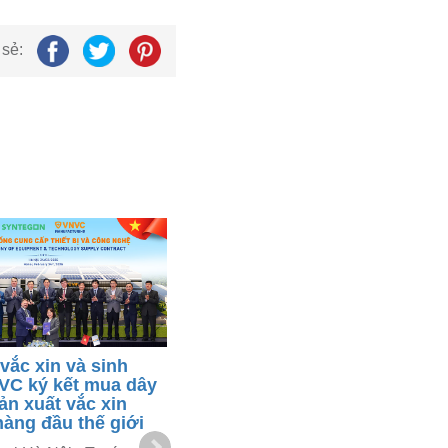
 sẻ:
vắc xin và sinh
Tổng Bí thư Tô Lâm chứng
C ký kết mua dây
kiến lễ trao văn kiện hợp tác
ản xuất vắc xin
giữa VNVC và GSK tại Anh
hàng đầu thế giới
London, chiều ngày 30/10/2025