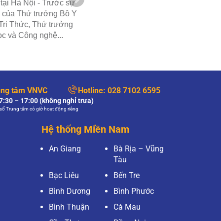
tại Hà Nội - Trước sự
(theo giờ Việt Nam) - Dưới sự
 của Thứ trưởng Bộ Y
chứng kiến của Tổng Bí thư Tô
Tri Thức, Thứ trưởng
Lâm, Ngài Matt Western - Đặc phái
c và Công nghệ...
viên Thương...
ung tâm VNVC
Hotline:
028 7102 6595
:30 – 17:00 (không nghỉ trưa)
số Trung tâm có giờ hoạt động riêng
Hệ thống Miền Nam
An Giang
Bà Rịa – Vũng
Tàu
Bạc Liêu
Bến Tre
Bình Dương
Bình Phước
Bình Thuận
Cà Mau