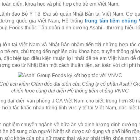
toàn diện, khoa học và phù hợp cho trẻ em Việt Nam.
Lãnh đạo Bộ Y Tế, Đại sứ quán Nhật Bản tại Việt Nam, Cơ qu
 dưỡng quốc gia Việt Nam, Hệ thống
trung tâm tiêm chủng
oup Foods thuộc Tập đoàn dinh dưỡng Asahi - thương hiệu lớn
 lớn tại Việt Nam và Nhật Bản nhằm tiến tới những hợp tác 
 trẻ em, chú trọng đến nghiên cứu khoa học, truyền thông giá
 đặc biệt tạo điều kiện thuận lợi nhất để trẻ em Việt Nam dễ d
ng cao từ Nhật Bản một cách thuận tiện, an toàn với chi phí h
hủ tịch kiêm Giám đốc đại diện của Công ty cổ phần Asahi Gr
chiến lược cùng đại diện Hệ thống tiêm chủng VNVC
ng đại diện văn phòng JICA Việt Nam cho biết, trong hơn 30 
nh hợp tác khác nhau trong lĩnh vực y tế tại Việt Nam, đặc biệ
nh nghiệm chuyên ngành về bữa ăn và định lượng dinh dưỡng h
 ăn bổ sung của người Nhật sẽ được sử dụng và phổ biến rộng 
ện sức khỏe của phụ nữ mang thai và sự phát triển khỏe mạnh củ