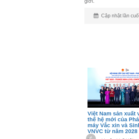
giới.
Cập nhật lần cuối
Việt Nam sản xuất 
Ba thương hiệu lớn về y tế,
thế hệ mới của Phá
dinh dưỡng ký kết hợp tác
máy Vắc xin và Si
nâng cao sức khoẻ cộng
VNVC từ năm 2028
đồng