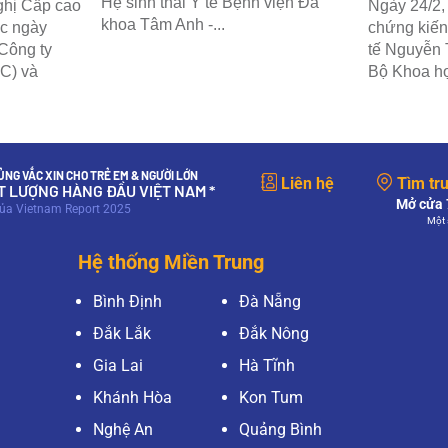
Hệ sinh thái Y tế Bệnh viện Đa
ghị Cấp cao
Ngày 24/2, 
khoa Tâm Anh -...
ức ngày
chứng kiến
 Công ty
tế Nguyễn 
C) và
Bộ Khoa họ
NG VẮC XIN CHO TRẺ EM & NGƯỜI LỚN
Liên hệ
Tìm tr
ẤT LƯỢNG HÀNG ĐẦU VIỆT NAM *
Mở cửa 7
của Vietnam Report 2025
Một 
Hệ thống Miền Trung
Bình Định
Đà Nẵng
Đắk Lắk
Đắk Nông
Gia Lai
Hà Tĩnh
Khánh Hòa
Kon Tum
Nghệ An
Quảng Bình