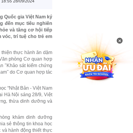
18:55 28/09/2024
g Quốc gia Việt Nam ký
g đến mục tiêu nghiên
ỏe và tăng cơ hội tiếp
óc, trí tuệ cho trẻ em
×
i thiện thực hành ăn dặm
, Văn phòng Cơ quan hợp
án "Khảo sát kiểm chứng
Nam'' do Cơ quan hợp tác
học “Nhật Bản - Việt Nam
ại Hà Nội sáng 28/9, Việt
ỡng, thừa dinh dưỡng và
 phòng khám dinh dưỡng
ia sẻ thông tin khoa học
 và hành động thiết thực