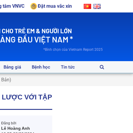
ng tâm VNVC
Đặt mua vắc xin
 CHO TRẺ EM & NGƯỜI LỚN
HÀNG ĐẦU VIỆT NAM *
*Bình chọn của Vietnam Report 2025
Bảng giá
Bệnh học
Tin tức
t Bản)
 LƯỢC VỚI TẬP
Đăng bởi
Lê Hoàng Anh