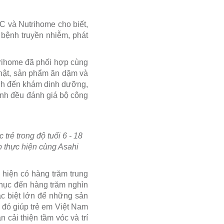
C và Nutrihome cho biết,
 bệnh truyền nhiễm, phát
rihome đã phối hợp cùng
hật, sản phẩm ăn dặm và
ynh đến khám dinh dưỡng,
ynh đều đánh giá bộ công
rẻ trong độ tuổi 6 - 18
 thực hiện cùng Asahi
hiện có hàng trăm trung
chục đến hàng trăm nghìn
ặc biệt lớn để những sản
 đó giúp trẻ em Việt Nam
cải thiện tầm vóc và trí