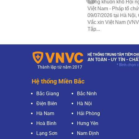
Trong khuôn khổ Hội n
Lần đầu tiên tại Việt Nam, Hệ
Việt Nam - Pháp tổ ch
thống trung tâm tiêm chủng vắc xin
09/07/2026 tại Hà Nội,
Việt Nam (VNVC), Bệnh viện Đa
Vắc xin Việt Nam (VNV
khoa Tâm Anh và Công ty Cổ...
Tập...
HỆ THỐNG TRUNG TÂM TIÊM CHỦ
AN TOÀN - UY TÍN - CH
* Bình chọn 
Thành lập từ năm 2017
Hệ thống Miền Bắc
Bắc Giang
Bắc Ninh
Điện Biên
Hà Nội
Hà Nam
Hải Phòng
Hoà Bình
Hưng Yên
Lạng Sơn
Nam Định