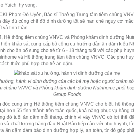
o Yuichi hy vọng.
S.CKI Phạm Đỗ Uyên, Bác sĩ Trưởng Trung tâm tiêm chủng VNV
n đầy đủ cùng chế độ dinh dưỡng tốt sẽ hạn chế nguy cơ mắc
t và tinh thần.
24, Hệ thống tiêm chủng VNVC và Phòng khám dinh dưỡng Nut
 hiện khảo sát cung cấp bộ công cụ hướng dẫn ăn dặm kiểu N
h cho ăn bổ sung cho trẻ từ 6 - 18 tháng tuổi với các phụ hu
Nutrihome và Hệ thống trung tâm tiêm chủng VNVC. Các phụ hu
 cách thức phù hợp cho trẻ ăn dặm.
hướng, hành vi dinh dưỡng của các bà mẹ hoặc người chăm sóc t
êm chủng VNVC và Phòng khám dinh dưỡng Nutrihome phối hợp
Group Foods
 đốc cung ứng Hệ thống tiêm chủng VNVC cho biết, hệ thống 
 tại hơn 55 tỉnh thành trên toàn quốc, khả năng phục vụ hàng 
ong độ tuổi ăn dặm mỗi tháng, chính vì vậy VNVC có lợi thế đ
 và chất lượng hàng đầu Nhật Bản tiếp cận với phụ huynh, từ
a ăn dặm đảm bảo dinh dưỡng hợp lý, an toàn, từ đó góp phần 