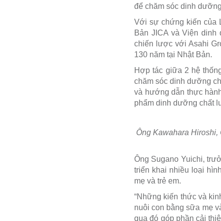
để chăm sóc dinh dưỡng 
Với sự chứng kiến của 
Bản JICA và Viện dinh
chiến lược với Asahi Gr
130 năm tại Nhật Bản.
Hợp tác giữa 2 hệ thống
chăm sóc dinh dưỡng cho
và hướng dẫn thực hành,
phẩm dinh dưỡng chất lượ
Ông Kawahara Hiroshi, C
Ông Sugano Yuichi, trưở
triển khai nhiều loại hì
mẹ và trẻ em.
“Những kiến thức và ki
nuôi con bằng sữa mẹ và
qua đó góp phần cải thi