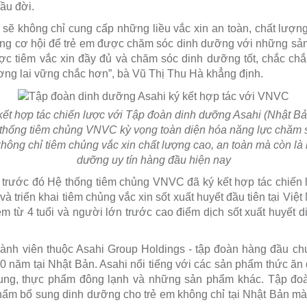
ầu đời.
sẽ không chỉ cung cấp những liều vắc xin an toàn, chất lượng 
g cơ hội để trẻ em được chăm sóc dinh dưỡng với những sản 
c tiêm vắc xin đầy đủ và chăm sóc dinh dưỡng tốt, chắc chắ
ơng lai vững chắc hơn”, bà Vũ Thị Thu Hà khẳng định.
kết hợp tác chiến lược với Tập đoàn dinh dưỡng Asahi (Nhật B
thống tiêm chủng VNVC kỳ vọng toàn diện hóa năng lực chăm 
hông chỉ tiêm chủng vắc xin chất lượng cao, an toàn mà còn l
dưỡng uy tín hàng đầu hiện nay
 trước đó Hệ thống tiêm chủng VNVC đã ký kết hợp tác chiến
 triển khai tiêm chủng vắc xin sốt xuất huyết đầu tiên tại Việt
em từ 4 tuổi và người lớn trước cao điểm dịch sốt xuất huyết 
hành viên thuộc Asahi Group Holdings - tập đoàn hàng đầu ch
0 năm tại Nhật Bản. Asahi nổi tiếng với các sản phẩm thức ăn
ung, thực phẩm đông lạnh và những sản phẩm khác. Tập đo
ẩm bổ sung dinh dưỡng cho trẻ em không chỉ tại Nhật Bản mà