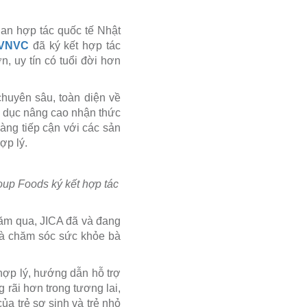
an hợp tác quốc tế Nhật
 VNVC
đã ký kết hợp tác
, uy tín có tuổi đời hơn
chuyên sâu, toàn diện về
o dục nâng cao nhận thức
àng tiếp cận với các sản
ợp lý.
oup Foods ký kết hợp tác
năm qua, JICA đã và đang
t là chăm sóc sức khỏe bà
ợp lý, hướng dẫn hỗ trợ
rãi hơn trong tương lai,
a trẻ sơ sinh và trẻ nhỏ