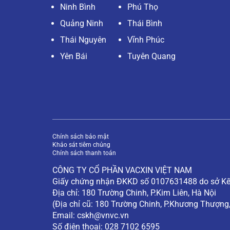
Ninh Bình
Phú Thọ
Quảng Ninh
Thái Bình
Thái Nguyên
Vĩnh Phúc
Yên Bái
Tuyên Quang
Chính sách bảo mật
Khảo sát tiêm chủng
Chính sách thanh toán
CÔNG TY CỔ PHẦN VACXIN VIỆT NAM
Giấy chứng nhận ĐKKD số 0107631488 do sở Kế 
Địa chỉ: 180 Trường Chinh, P.Kim Liên, Hà Nội
(Địa chỉ cũ: 180 Trường Chinh, P.Khương Thượng
Email:
cskh@vnvc.vn
Số điện thoại: 028 7102 6595