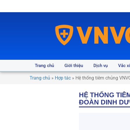
Trang chủ
Giới thiệu
Dịch vụ
Vắc x
Trang chủ
»
Hợp tác
»
Hệ thống tiêm chủng VNVC 
HỆ THỐNG TIÊ
ĐOÀN DINH DƯ