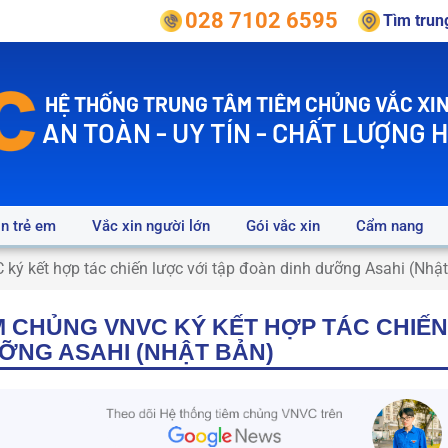
028 7102 6595
Tìm tru
HỆ THỐNG TRUNG TÂM TIÊM CHỦNG VẮC XIN
AN TOÀN - UY TÍN - CHẤT LƯỢNG 
in trẻ em
Vắc xin người lớn
Gói vắc xin
Cẩm nang
ký kết hợp tác chiến lược với tập đoàn dinh dưỡng Asahi (Nhậ
M CHỦNG VNVC KÝ KẾT HỢP TÁC CHIẾN
ỠNG ASAHI (NHẬT BẢN)