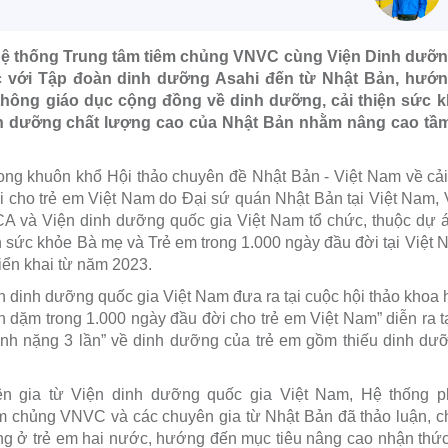
Hệ thống Trung tâm tiêm chủng VNVC cùng Viện Dinh dưỡn
ợc với Tập đoàn dinh dưỡng Asahi đến từ Nhật Bản, hướn
thông giáo dục cộng đồng về dinh dưỡng, cải thiện sức kh
 dưỡng chất lượng cao của Nhật Bản nhằm nâng cao tầm v
trong khuôn khổ Hội thảo chuyên đề Nhật Bản - Việt Nam về cả
ời cho trẻ em Việt Nam do Đại sứ quán Nhật Bản tại Việt Nam
ICA và Viện dinh dưỡng quốc gia Việt Nam tổ chức, thuộc dự 
n sức khỏe Bà mẹ và Trẻ em trong 1.000 ngày đầu đời tại Việt 
iển khai từ năm 2023.
n dinh dưỡng quốc gia Việt Nam đưa ra tại cuộc hội thảo khoa 
n dặm trong 1.000 ngày đầu đời cho trẻ em Việt Nam” diễn ra t
nh nặng 3 lần” về dinh dưỡng của trẻ em gồm thiếu dinh dư
.
yên gia từ Viện dinh dưỡng quốc gia Việt Nam, Hệ thống
m chủng VNVC và các chuyên gia từ Nhật Bản đã thảo luận, ch
g ở trẻ em hai nước, hướng đến mục tiêu nâng cao nhận thức