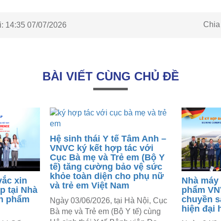
Chia
:
14:35 07/07/2026
BÀI VIẾT CÙNG CHỦ ĐỀ
Hệ sinh thái Y tế Tâm Anh –
VNVC ký kết hợp tác với
Cục Bà mẹ và Trẻ em (Bộ Y
tế) tăng cường bảo vệ sức
khỏe toàn diện cho phụ nữ
vắc xin
Nhà máy 
và trẻ em Việt Nam
p tại Nhà
phẩm VNV
nh phẩm
chuyền s
Ngày 03/06/2026, tại Hà Nội, Cục
hiện đại 
Bà mẹ và Trẻ em (Bộ Y tế) cùng