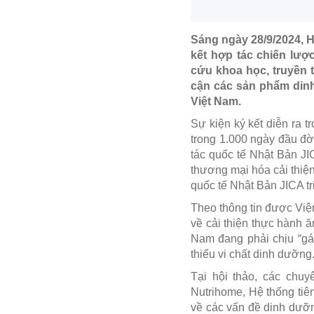
Sáng ngày 28/9/2024, 
kết hợp tác chiến lư
cứu khoa học, truyền 
cận các sản phẩm dinh
Việt Nam.
Sự kiện ký kết diễn ra 
trong 1.000 ngày đầu đ
tác quốc tế Nhật Bản J
thương mại hóa cải thiệ
quốc tế Nhật Bản JICA tr
Theo thông tin được Việ
về cải thiện thực hành ă
Nam đang phải chịu “gá
thiếu vi chất dinh dưỡng
Tại hội thảo, các chu
Nutrihome, Hệ thống tiê
về các vấn đề dinh dưỡn