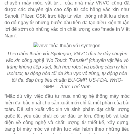
chuyền máy móc, vật tư… của nhà máy VNVC cũng đã
được các chuyên gia cao cấp từ các hãng vắc xin như
Sanofi, Pfizer, GSK trực tiếp tư vấn, thống nhất lựa chọn,
do đó ngay từ những bước đầu tiên đã tạo điều kiện thuận
lợi để sớm có những vắc xin chất lượng cao “made in Việt
Nam”.
Theo thỏa thuận với Syntegon, VNVC đầu tư dây chuyền
vắc xin công nghệ “No Touch Transfer” (chuyển vật liệu vô
trùng không tiếp xúc), tích hợp robot và buồng cách ly kín
isolator, tự động hóa tối đa khu vực vô trùng, tự động hóa
tối đa, đáp ứng tiêu chuẩn EU-GMP, US-FDA, WHO-
GMP… Ảnh: Thế Vinh
“Mặc dù vậy, việc đầu tư mua những hệ thống máy móc
hiện đại bậc nhất cho sản xuất mới chỉ là một phần của bài
toán. Để sản xuất vắc xin và sinh phẩm đạt chất lượng
quốc tế, yêu cầu phải có sự đầu tư lớn, đồng bộ và toàn
diện về công nghệ và chất lượng từ thiết kế, xây dựng,
trang bị máy móc và nhân lực vận hành theo những tiêu