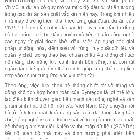
Bình Dương
cho biết, Nhà máy Vắc xin và Sinh phẩm
VNVC là dự án có quy mô và mức độ đầu tư rất ấn tượng
trong các dự án sản xuất vắc xin hiện nay. Trong khi nhiều
nhà máy thường triển khai theo từng giai đoạn, dự án của
VNVC thể hiện tầm nhìn dài hạn khi lựa chọn đầu tư đồng
bộ hệ thống thiết bị, dây chuyền và tiêu chuẩn công nghệ
cao ngay từ giai đoạn khởi đầu. Việc áp dụng các giải
pháp tự động hóa, kiểm soát vô trùng, truy xuất dữ liệu và
quản lý chất lượng theo tiêu chuẩn châu Âu không chỉ tạo
nền tảng cho năng lực cạnh tranh bền vững, mà còn rút
ngắn đáng kể quá trình thẩm định, giúp tăng khả năng tích
hợp vào chuỗi cung ứng vắc xin toàn cầu.
Theo ông, việc lựa chọn hệ thống chiết rót vô trùng và
đông khô tích hợp hoàn toàn của Syntegon là lợi thế lớn,
tạo điều kiện chuyển giao liền mạch các công nghệ và sản
phẩm sinh học thế hệ mới vào Việt Nam. Dây chuyền nổi
bật ở tính linh hoạt, khả năng sản xuất đa dạng dạng bào
chế, công nghệ isolator kiểm soát vô trùng ở mức cao nhất,
hệ thống giám sát điều khiển và thu thập dữ liệu (SCADA)
kết nối toàn bộ nhà máy và định hướng phát triển bền