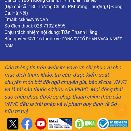
Địa chỉ: 180 Trường Chinh, P.Kim Liên, Hà Nội
(Địa chỉ cũ: 180 Trường Chinh, P.Khương Thượng, Q.Đống
Đa, Hà Nội)
Email:
cskh@vnvc.vn
Số điện thoại: 028 7102 6595
Chịu trách nhiệm nội dung: Trần Thanh Hằng
Bản quyền ©2016 thuộc về
CÔNG TY CỔ PHẦN VACXIN VIỆT
NAM
Các thông tin trên website vnvc.vn chỉ phục vụ cho
mục đích tham khảo, tra cứu, được kiểm soát
chuyên môn bởi đội ngũ chuyên gia, bác sĩ của VNVC
và là tài sản thuộc sở hữu của VNVC. Mọi động thái
sao chép chưa được sự chấp thuận chính thức của
VNVC đều là trái phép và vi phạm quy định về Sở
hữu trí tuệ.