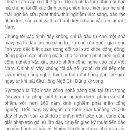
chuẩn cao cấp của thế giới. Đó chính là tầm nhìn dài hạn
mà chúng tôi đã xác định trong chiến lược kiến tạo hệ sinh
thái nghiên cứu phát triển, thử nghiệm lâm sàng, đào tạo
nhân lực, sản xuất và thực hành tiêm chủng vắc xin tại Việt
Nam.
Chúng tôi xác định đây không chỉ là đầu tư cho một nhà
máy, mà là đầu tư cho năng lực tự chủ của quốc gia trong
lĩnh vực đặc biệt quan trọng đối với sức khỏe cộng đồng,
đóng góp được những giá trị cho tiến trình phát triển ngành
công nghiệp vắc xin, dược phẩm công nghệ cao của Việt
Nam. Chính vì vậy, chúng tôi đã nỗ lực tối đa để tiếp cận
với những công nghệ, thiết bị hiện đại hàng đầu thế giới
ngay từ khi bắt đầu”, ông Ngô Chí Dũng kỳ vọng.
Syntegon là Tập đoàn công nghệ hàng đầu tại Đức trong
lĩnh vực giải pháp thiết bị cho ngành dược phẩm và sinh
phẩm, với hơn 160 năm kinh nghiệm phát triển công
nghiệp. Đến nay, Syntegon đã triển khai khoảng 75.000
dây chuyền sản xuất dược phẩm trên toàn cầu, cung cấp
giải pháp trọn gói từ lắp đặt, chuyển giao kỹ thuật đến đào
tạo vận hành và bảo trì. Nhiều tập đoàn dược phẩm và vắc