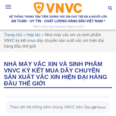
Toggle
navigation
HỆ THỐNG TRUNG TÂM TIÊM CHỦNG VẮC XIN CHO TRẺ EM & NGƯỜI LỚN
AN TOÀN - UY TÍN - CHẤT LƯỢNG HÀNG ĐẦU VIỆT NAM *
* Bình chọn của Vietnam Report 2025
Trang chủ
»
Hợp tác
»
Nhà máy vắc xin và sinh phẩm
VNVC ký kết mua dây chuyền sản xuất vắc xin hiện đại
hàng đầu thế giới
NHÀ MÁY VẮC XIN VÀ SINH PHẨM
VNVC KÝ KẾT MUA DÂY CHUYỀN
SẢN XUẤT VẮC XIN HIỆN ĐẠI HÀNG
ĐẦU THẾ GIỚI