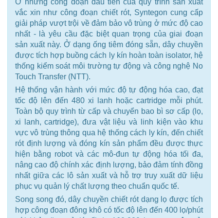
Ở những công đoạn đầu tiên của quy trình sản xuất
vắc xin như công đoạn chiết rót, Syntegon cung cấp
giải pháp vượt trội về đảm bảo vô trùng ở mức độ cao
nhất - là yêu cầu đặc biệt quan trọng của giai đoạn
sản xuất này. Ở dạng ống tiêm đóng sẵn, dây chuyền
được tích hợp buồng cách ly kín hoàn toàn isolator, hệ
thống kiểm soát môi trường tự động và công nghệ No
Touch Transfer (NTT).
Hệ thống vận hành với mức độ tự động hóa cao, đạt
tốc độ lên đến 480 xi lanh hoặc cartridge mỗi phút.
Toàn bộ quy trình từ cấp và chuyển bao bì sơ cấp (lọ,
xi lanh, cartridge), đưa vật liệu và linh kiện vào khu
vực vô trùng thông qua hệ thống cách ly kín, đến chiết
rót định lượng và đóng kín sản phẩm đều được thực
hiện bằng robot và các mô-đun tự động hóa tối đa,
nâng cao độ chính xác định lượng, bảo đảm tính đồng
nhất giữa các lô sản xuất và hỗ trợ truy xuất dữ liệu
phục vụ quản lý chất lượng theo chuẩn quốc tế.
Song song đó, dây chuyền chiết rót dạng lọ được tích
hợp công đoạn đông khô có tốc độ lên đến 400 lọ/phút