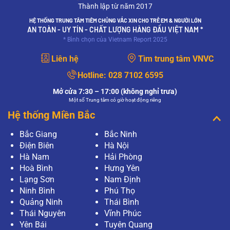
Thành lập từ năm 2017
HỆ THỐNG TRUNG TÂM TIÊM CHỦNG VẮC XIN CHO TRẺ EM & NGƯỜI LỚN
AN TOÀN - UY TÍN - CHẤT LƯỢNG HÀNG ĐẦU VIỆT NAM *
* Bình chọn của Vietnam Report 2025
Liên hệ
Tìm trung tâm VNVC
Hotline:
028 7102 6595
Mở cửa 7:30 – 17:00 (không nghỉ trưa)
Một số Trung tâm có giờ hoạt động riêng
Hệ thống Miền Bắc
Bắc Giang
Bắc Ninh
Điện Biên
Hà Nội
Hà Nam
Hải Phòng
Hoà Bình
Hưng Yên
Lạng Sơn
Nam Định
Ninh Bình
Phú Thọ
Quảng Ninh
Thái Bình
Thái Nguyên
Vĩnh Phúc
Yên Bái
Tuyên Quang