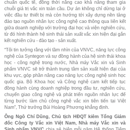
chuẩn quốc tế, đồng thời nâng cao khả năng tham gia
chuỗi giá trị vắc xin toàn cầu. Dự án không chỉ dừng lại ở
việc đầu tư thiết bị mà còn hướng tới xây dựng nền tảng
đào tạo nguồn nhân lực công nghệ cao thông qua liên kết
giữa doanh nghiệp với trường đại học và viện nghiên cứu,
từ đó hình thành hệ sinh thái sản xuất vắc xin hiện đại gắn
kết nghiên cứu - đào tạo - sản xuất.
“Tôi tin tưởng rằng với tầm nhìn của VNVC, năng lực công
nghệ của Syntegon và sự đồng hành của hệ sinh thái khoa
học - công nghệ trong nước, Nhà máy Vắc xin và Sinh
phẩm VNVC sẽ trở thành trung tâm sản xuất hiện đại của
khu vực, góp phần nâng cao năng lực công nghệ sinh học
quốc gia. Bộ Khoa học và Công nghệ cam kết tiếp tục
đồng hành cùng doanh nghiệp trong đầu tư, nghiên cứu,
chuyển giao công nghệ và phát triển nguồn nhân lực để
từng bước làm chủ công nghệ vắc xin tiên tiến tại Việt
Nam”, Thứ trưởng Bùi Hoàng Phương khẳng định.
Ông Ngô Chí Dũng, Chủ tịch HĐQT kiêm Tổng Giám
đốc Công ty Vắc xin Việt Nam, Nhà máy Vắc xin và
Sinh phẩm VNVC
chia sẻ hiện mỗi năm Hệ thống Tiêm