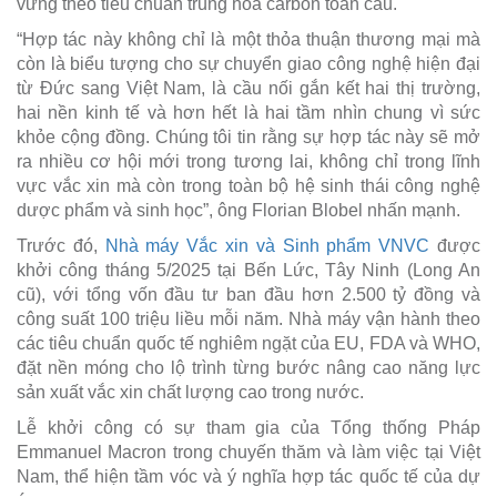
vững theo tiêu chuẩn trung hòa carbon toàn cầu.
“Hợp tác này không chỉ là một thỏa thuận thương mại mà
còn là biểu tượng cho sự chuyển giao công nghệ hiện đại
từ Đức sang Việt Nam, là cầu nối gắn kết hai thị trường,
hai nền kinh tế và hơn hết là hai tầm nhìn chung vì sức
khỏe cộng đồng. Chúng tôi tin rằng sự hợp tác này sẽ mở
ra nhiều cơ hội mới trong tương lai, không chỉ trong lĩnh
vực vắc xin mà còn trong toàn bộ hệ sinh thái công nghệ
dược phẩm và sinh học”, ông Florian Blobel nhấn mạnh.
Trước đó,
Nhà máy Vắc xin và Sinh phẩm VNVC
được
khởi công tháng 5/2025 tại Bến Lức, Tây Ninh (Long An
cũ), với tổng vốn đầu tư ban đầu hơn 2.500 tỷ đồng và
công suất 100 triệu liều mỗi năm. Nhà máy vận hành theo
các tiêu chuẩn quốc tế nghiêm ngặt của EU, FDA và WHO,
đặt nền móng cho lộ trình từng bước nâng cao năng lực
sản xuất vắc xin chất lượng cao trong nước.
Lễ khởi công có sự tham gia của Tổng thống Pháp
Emmanuel Macron trong chuyến thăm và làm việc tại Việt
Nam, thể hiện tầm vóc và ý nghĩa hợp tác quốc tế của dự