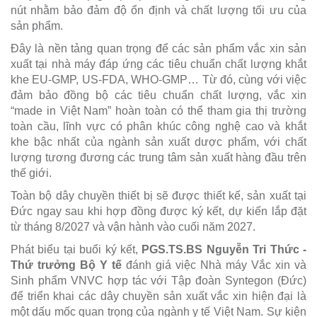
nút nhằm bảo đảm độ ổn định và chất lượng tối ưu của
sản phẩm.
Đây là nền tảng quan trọng để các sản phẩm vắc xin sản
xuất tại nhà máy đáp ứng các tiêu chuẩn chất lượng khắt
khe EU-GMP, US-FDA, WHO-GMP… Từ đó, cùng với việc
đảm bảo đồng bộ các tiêu chuẩn chất lượng, vắc xin
“made in Việt Nam” hoàn toàn có thể tham gia thị trường
toàn cầu, lĩnh vực có phân khúc công nghệ cao và khắt
khe bậc nhất của ngành sản xuất dược phẩm, với chất
lượng tương đương các trung tâm sản xuất hàng đầu trên
thế giới.
Toàn bộ dây chuyền thiết bị sẽ được thiết kế, sản xuất tại
Đức ngay sau khi hợp đồng được ký kết, dự kiến lắp đặt
từ tháng 8/2027 và vận hành vào cuối năm 2027.
Phát biểu tại buổi ký kết,
PGS.TS.BS Nguyễn Tri Thức -
Thứ trưởng Bộ Y tế
đánh giá việc Nhà máy Vắc xin và
Sinh phẩm VNVC hợp tác với Tập đoàn Syntegon (Đức)
để triển khai các dây chuyền sản xuất vắc xin hiện đại là
một dấu mốc quan trọng của ngành y tế Việt Nam. Sự kiện