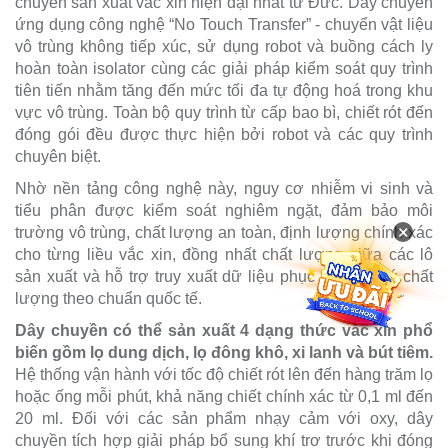
chuyền sản xuất vắc xin hiện đại nhất từ Đức. Dây chuyền
ứng dụng công nghệ “No Touch Transfer” - chuyển vật liệu
vô trùng không tiếp xúc, sử dụng robot và buồng cách ly
hoàn toàn isolator cùng các giải pháp kiểm soát quy trình
tiên tiến nhằm tăng đến mức tối đa tự động hoá trong khu
vực vô trùng. Toàn bộ quy trình từ cấp bao bì, chiết rót đến
đóng gói đều được thực hiện bởi robot và các quy trình
chuyên biệt.
Nhờ nền tảng công nghệ này, nguy cơ nhiễm vi sinh và
tiểu phân được kiểm soát nghiêm ngặt, đảm bảo môi
×
trường vô trùng, chất lượng an toàn, định lượng chính xác
cho từng liều vắc xin, đồng nhất chất lượng giữa các lô
sản xuất và hỗ trợ truy xuất dữ liệu phục vụ quản lý chất
lượng theo chuẩn quốc tế.
Dây chuyền có thể sản xuất 4 dạng thức vắc xin phổ
biến gồm lọ dung dịch, lọ đông khô, xi lanh và bút tiêm.
Hệ thống vận hành với tốc độ chiết rót lên đến hàng trăm lọ
hoặc ống mỗi phút, khả năng chiết chính xác từ 0,1 ml đến
20 ml. Đối với các sản phẩm nhạy cảm với oxy, dây
chuyền tích hợp giải pháp bổ sung khí trơ trước khi đóng