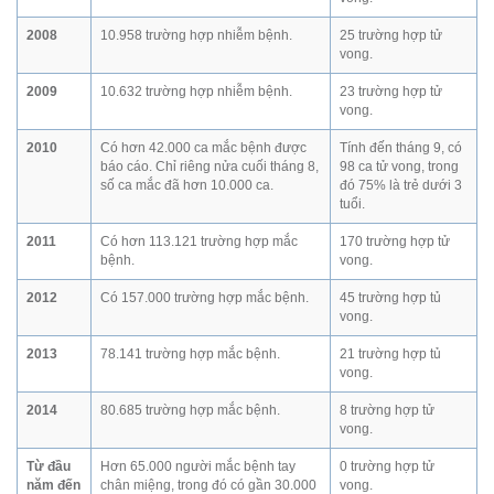
2008
10.958 trường hợp nhiễm bệnh.
25 trường hợp tử
vong.
2009
10.632 trường hợp nhiễm bệnh.
23 trường hợp tử
vong.
2010
Có hơn 42.000 ca mắc bệnh được
Tính đến tháng 9, có
báo cáo. Chỉ riêng nửa cuối tháng 8,
98 ca tử vong, trong
số ca mắc đã hơn 10.000 ca.
đó 75% là trẻ dưới 3
tuổi.
2011
Có hơn 113.121 trường hợp mắc
170 trường hợp tử
bệnh.
vong.
2012
Có 157.000 trường hợp mắc bệnh.
45 trường hợp tủ
vong.
2013
78.141 trường hợp mắc bệnh.
21 trường hợp tủ
vong.
2014
80.685 trường hợp mắc bệnh.
8 trường hợp tử
vong.
Từ đầu
Hơn 65.000 người mắc bệnh tay
0 trường hợp tử
năm đến
chân miệng, trong đó có gần 30.000
vong.