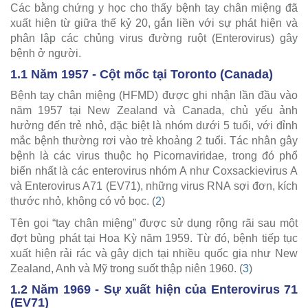
Các bằng chứng y học cho thấy bệnh tay chân miệng đã
xuất hiện từ giữa thế kỷ 20, gắn liền với sự phát hiện và
phân lập các chủng virus đường ruột (Enterovirus) gây
bệnh ở người.
1.1 Năm 1957 - Cột mốc tại Toronto (Canada)
Bệnh tay chân miệng (HFMD) được ghi nhận lần đầu vào
năm 1957 tại New Zealand và Canada, chủ yếu ảnh
hưởng đến trẻ nhỏ, đặc biệt là nhóm dưới 5 tuổi, với đỉnh
mắc bệnh thường rơi vào trẻ khoảng 2 tuổi. Tác nhân gây
bệnh là các virus thuộc họ Picornaviridae, trong đó phổ
biến nhất là các enterovirus nhóm A như Coxsackievirus A
và Enterovirus A71 (EV71), những virus RNA sợi đơn, kích
thước nhỏ, không có vỏ bọc. (
2
)
Tên gọi “tay chân miệng” được sử dụng rộng rãi sau một
đợt bùng phát tại Hoa Kỳ năm 1959. Từ đó, bệnh tiếp tục
xuất hiện rải rác và gây dịch tại nhiều quốc gia như New
Zealand, Anh và Mỹ trong suốt thập niên 1960. (
3
)
1.2 Năm 1969 - Sự xuất hiện của Enterovirus 71
(EV71)