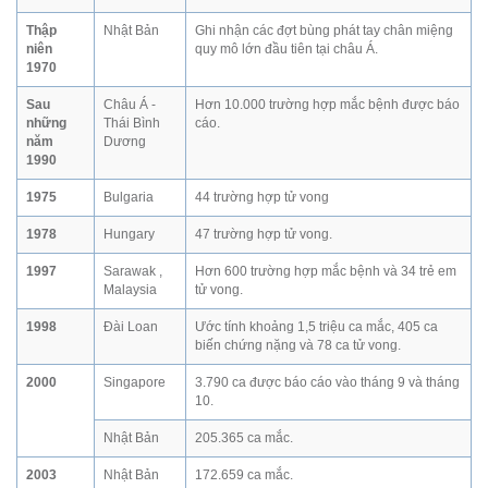
Thập
Nhật Bản
Ghi nhận các đợt bùng phát tay chân miệng
niên
quy mô lớn đầu tiên tại châu Á.
1970
Sau
Châu Á -
Hơn 10.000 trường hợp mắc bệnh được báo
những
Thái Bình
cáo.
năm
Dương
1990
1975
Bulgaria
44 trường hợp tử vong
1978
Hungary
47 trường hợp tử vong.
1997
Sarawak ,
Hơn 600 trường hợp mắc bệnh và 34 trẻ em
Malaysia
tử vong.
1998
Đài Loan
Ước tính khoảng 1,5 triệu ca mắc, 405 ca
biến chứng nặng và 78 ca tử vong.
2000
Singapore
3.790 ca được báo cáo vào tháng 9 và tháng
10.
Nhật Bản
205.365 ca mắc.
2003
Nhật Bản
172.659 ca mắc.