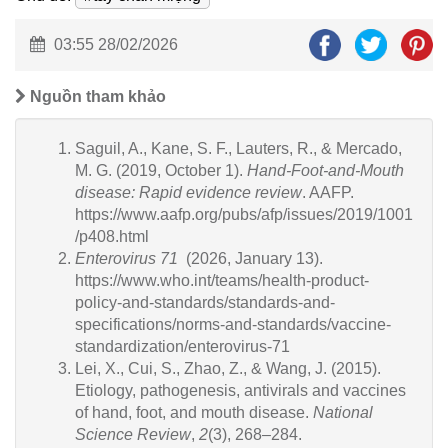
03:55 28/02/2026
Nguồn tham khảo
Saguil, A., Kane, S. F., Lauters, R., & Mercado,
M. G. (2019, October 1).
Hand-Foot-and-Mouth
disease: Rapid evidence review
. AAFP.
https://www.aafp.org/pubs/afp/issues/2019/1001
/p408.html
Enterovirus 71
(2026, January 13).
https://www.who.int/teams/health-product-
policy-and-standards/standards-and-
specifications/norms-and-standards/vaccine-
standardization/enterovirus-71
Lei, X., Cui, S., Zhao, Z., & Wang, J. (2015).
Etiology, pathogenesis, antivirals and vaccines
of hand, foot, and mouth disease.
National
Science Review
,
2
(3), 268–284.