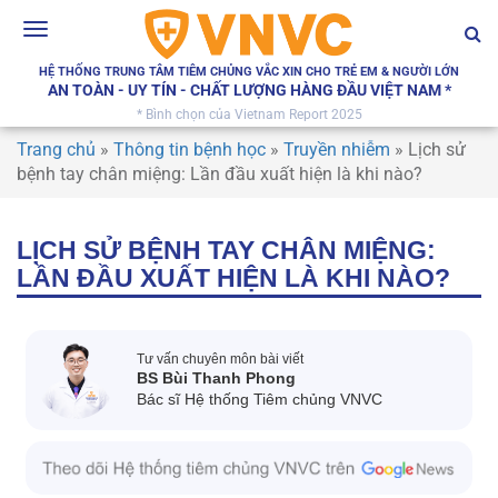
Toggle
navigation
HỆ THỐNG TRUNG TÂM TIÊM CHỦNG VẮC XIN CHO TRẺ EM & NGƯỜI LỚN
AN TOÀN - UY TÍN - CHẤT LƯỢNG HÀNG ĐẦU VIỆT NAM *
* Bình chọn của Vietnam Report 2025
Trang chủ
»
Thông tin bệnh học
»
Truyền nhiễm
»
Lịch sử
bệnh tay chân miệng: Lần đầu xuất hiện là khi nào?
LỊCH SỬ BỆNH TAY CHÂN MIỆNG:
LẦN ĐẦU XUẤT HIỆN LÀ KHI NÀO?
Tư vấn chuyên môn bài viết
BS Bùi Thanh Phong
Bác sĩ Hệ thống Tiêm chủng VNVC