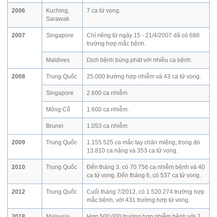
2006
Kuching,
7 ca tử vong.
Sarawak
2007
Singapore
Chỉ riêng từ ngày 15 - 21/4/2007 đã có 688
trường hợp mắc bệnh.
Maldives
Dịch bệnh bùng phát với nhiều ca bệnh.
2008
Trung Quốc
25.000 trường hợp nhiễm và 43 ca tử vong.
Singapore
2.600 ca nhiễm.
Mông Cổ
1.600 ca nhiễm.
Brunei
1.053 ca nhiễm.
2009
Trung Quốc
1.155.525 ca mắc tay chân miệng, trong đó
13.810 ca nặng và 353 ca tử vong.
2010
Trung Quốc
Đến tháng 3, có 70.756 ca nhiễm bệnh và 40
ca tử vong. Đến tháng 6, có 537 ca tử vong.
2012
Trung Quốc
Cuối tháng 7/2012, có 1.520.274 trường hợp
mắc bệnh, với 431 trường hợp tử vong.
2018
Malaysia
Hơn 500.000 trường hợp nhiễm bệnh với 2