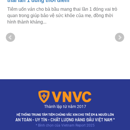
thai lần 1 đúng thời điểm
Tiêm uốn ván cho bà bầu mang thai lần 1 đóng vai trò
quan trong giúp bảo vệ sức khỏe của mẹ, đồng thời
hình thành kháng...
Thành lập từ năm 2017
HỆ THỐNG TRUNG TÂM TIÊM CHỦNG VẮC XIN CHO TRẺ EM & NGƯỜI LỚN
AN TOÀN - UY TÍN - CHẤT LƯỢNG HÀNG ĐẦU VIỆT NAM *
* Bình chọn của Vietnam Report 2025