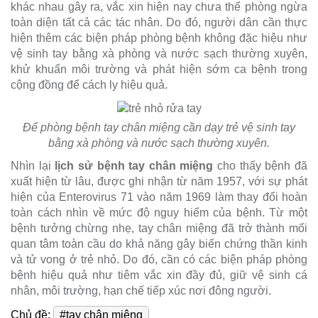
khác nhau gây ra, vắc xin hiện nay chưa thể phòng ngừa
toàn diện tất cả các tác nhân. Do đó, người dân cần thực
hiện thêm các biện pháp phòng bệnh không đặc hiệu như
vệ sinh tay bằng xà phòng và nước sạch thường xuyên,
khử khuẩn môi trường và phát hiện sớm ca bệnh trong
cộng đồng để cách ly hiệu quả.
Để phòng bệnh tay chân miệng cần dạy trẻ vệ sinh tay
bằng xà phòng và nước sạch thường xuyên.
Nhìn lại
lịch sử bệnh tay chân miệng
cho thấy bệnh đã
xuất hiện từ lâu, được ghi nhận từ năm 1957, với sự phát
hiện của Enterovirus 71 vào năm 1969 làm thay đổi hoàn
toàn cách nhìn về mức độ nguy hiểm của bệnh. Từ một
bệnh tưởng chừng nhẹ, tay chân miệng đã trở thành mối
quan tâm toàn cầu do khả năng gây biến chứng thần kinh
và tử vong ở trẻ nhỏ. Do đó, cần có các biện pháp phòng
bệnh hiệu quả như tiêm vắc xin đầy đủ, giữ vệ sinh cá
nhân, môi trường, hạn chế tiếp xúc nơi đông người.
Chủ đề:
#tay chân miệng