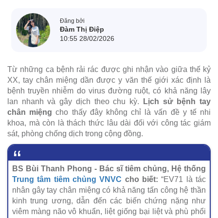
Đăng bởi
Đàm Thị Điệp
10:55 28/02/2026
Từ những ca bệnh rải rác được ghi nhận vào giữa thế kỷ
XX, tay chân miệng dần được y văn thế giới xác định là
bệnh truyền nhiễm do virus đường ruột, có khả năng lây
lan nhanh và gây dịch theo chu kỳ.
Lịch sử bệnh tay
chân miệng
cho thấy đây không chỉ là vấn đề y tế nhi
khoa, mà còn là thách thức lâu dài đối với công tác giám
sát, phòng chống dịch trong cộng đồng.
BS Bùi Thanh Phong - Bác sĩ tiêm chủng, Hệ thống
Trung tâm tiêm chủng VNVC
cho biết:
“EV71 là tác
nhân gây tay chân miệng có khả năng tấn công hệ thần
kinh trung ương, dẫn đến các biến chứng nặng như
viêm màng não vô khuẩn, liệt giống bại liệt và phù phổi