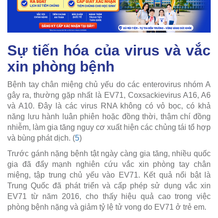
Sự tiến hóa của virus và vắc
xin phòng bệnh
Bệnh tay chân miệng chủ yếu do các enterovirus nhóm A
gây ra, thường gặp nhất là EV71, Coxsackievirus A16, A6
và A10. Đây là các virus RNA không có vỏ bọc, có khả
năng lưu hành luân phiên hoặc đồng thời, thậm chí đồng
nhiễm, làm gia tăng nguy cơ xuất hiện các chủng tái tổ hợp
và bùng phát dịch. (
5
)
Trước gánh nặng bệnh tật ngày càng gia tăng, nhiều quốc
gia đã đẩy mạnh nghiên cứu vắc xin phòng tay chân
miệng, tập trung chủ yếu vào EV71. Kết quả nổi bật là
Trung Quốc đã phát triển và cấp phép sử dụng vắc xin
EV71 từ năm 2016, cho thấy hiệu quả cao trong việc
phòng bệnh nặng và giảm tỷ lệ tử vong do EV71 ở trẻ em.