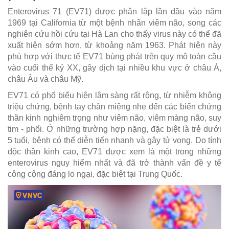
Enterovirus 71 (EV71) được phân lập lần đầu vào năm
1969 tại California từ một bệnh nhân viêm não, song các
nghiên cứu hồi cứu tại Hà Lan cho thấy virus này có thể đã
xuất hiện sớm hơn, từ khoảng năm 1963. Phát hiện này
phù hợp với thực tế EV71 bùng phát trên quy mô toàn cầu
vào cuối thế kỷ XX, gây dịch tại nhiều khu vực ở châu Á,
châu Âu và châu Mỹ.
EV71 có phổ biểu hiện lâm sàng rất rộng, từ nhiễm không
triệu chứng, bệnh tay chân miệng nhẹ đến các biến chứng
thần kinh nghiêm trọng như viêm não, viêm màng não, suy
tim - phổi. Ở những trường hợp nặng, đặc biệt là trẻ dưới
5 tuổi, bệnh có thể diễn tiến nhanh và gây tử vong. Do tính
độc thần kinh cao, EV71 được xem là một trong những
enterovirus nguy hiểm nhất và đã trở thành vấn đề y tế
công cộng đáng lo ngại, đặc biệt tại Trung Quốc.