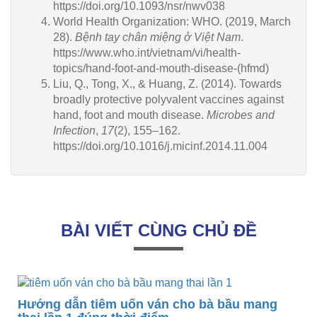
https://doi.org/10.1093/nsr/nwv038
World Health Organization: WHO. (2019, March
28).
Bệnh tay chân miệng ở Việt Nam
.
https://www.who.int/vietnam/vi/health-
topics/hand-foot-and-mouth-disease-(hfmd)
Liu, Q., Tong, X., & Huang, Z. (2014). Towards
broadly protective polyvalent vaccines against
hand, foot and mouth disease.
Microbes and
Infection
,
17
(2), 155–162.
https://doi.org/10.1016/j.micinf.2014.11.004
BÀI VIẾT CÙNG CHỦ ĐỀ
Hướng dẫn tiêm uốn ván cho bà bầu mang