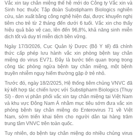
Vắc xin tay chân miệng thế hệ mới do Công ty Vắc xin và
Sinh học thuộc Tập đoàn Substipharm Biologics nghiên
cứu, sản xuất bằng công nghệ hiện đại, được khuyến nghị
tiêm cho trẻ từ 2 tháng đến dưới 6 tuổi. Vắc xin cho thấy
hiệu quả bảo vệ cao, lên đến 96,8%, khả năng sinh miễn
dịch tốt và duy trì miễn dịch bền vững.
Ngày 17/3/2026, Cục Quản lý Dược (Bộ Y tế) đã chính
thức cấp phép lưu hành vắc xin phòng bệnh tay chân
miệng do virus EV71. Đây là bước tiến quan trọng trong
công tác phòng ngừa bệnh tay chân miệng, một bệnh
truyền nhiễm nguy hiểm thường gặp ở trẻ nhỏ.
Trước đó, ngày 18/2/2025, Hệ thống tiêm chủng VNVC đã
ký kết hợp tác chiến lược với Substipharm Biologics (Thụy
Sĩ) - đơn vị phân phối vắc xin tay chân miệng tại Việt Nam
và khu vực Đông Nam Á nhằm mục tiêu sớm đưa vắc xin
phòng bệnh tay chân miệng do Enterovirus 71 về Việt
Nam, sớm triển khai tiêm cho người dân tại hàng trăm
trung tâm VNVC trên toàn quốc.
Tuy nhiên, do bệnh tay chân miệng do nhiều chủng virus