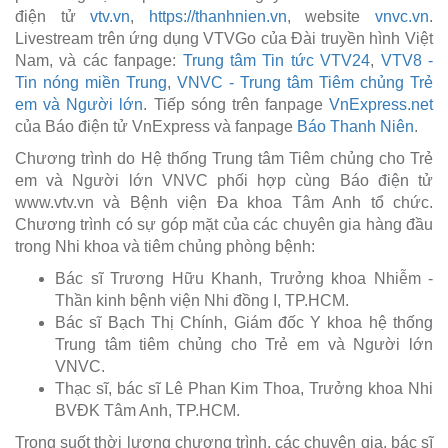
điện tử
vtv.vn
,
https://thanhnien.vn
, website
vnvc.vn
.
Livestream trên ứng dụng VTVGo của Đài truyền hình Việt
Nam, và các fanpage:
Trung tâm Tin tức VTV24
,
VTV8 -
Tin nóng miền Trung
,
VNVC - Trung tâm Tiêm chủng Trẻ
em và Người lớn
. Tiếp sóng trên fanpage
VnExpress.net
của Báo điện tử VnExpress và fanpage
Báo Thanh Niên
.
Chương trình do Hệ thống Trung tâm Tiêm chủng cho Trẻ
em và Người lớn VNVC phối hợp cùng Báo điện tử
www.vtv.vn và Bệnh viện Đa khoa Tâm Anh tổ chức.
Chương trình có sự góp mặt của các chuyên gia hàng đầu
trong Nhi khoa và tiêm chủng phòng bệnh:
Bác sĩ Trương Hữu Khanh, Trưởng khoa Nhiễm -
Thần kinh bệnh viện Nhi đồng I, TP.HCM.
Bác sĩ Bạch Thị Chính, Giám đốc Y khoa hệ thống
Trung tâm tiêm chủng cho Trẻ em và Người lớn
VNVC.
Thạc sĩ, bác sĩ Lê Phan Kim Thoa, Trưởng khoa Nhi
BVĐK Tâm Anh, TP.HCM.
Trong suốt thời lượng chương trình, các chuyên gia, bác sĩ