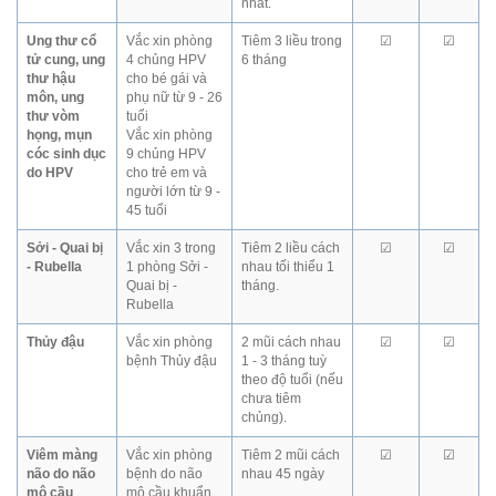
nhất.
Ung thư cổ
Vắc xin phòng
Tiêm 3 liều trong
☑
☑
tử cung, ung
4 chủng HPV
6 tháng
thư hậu
cho bé gái và
môn, ung
phụ nữ từ 9 - 26
thư vòm
tuổi
họng, mụn
Vắc xin phòng
cóc sinh dục
9 chủng HPV
do HPV
cho trẻ em và
người lớn từ 9 -
45 tuổi
Sởi - Quai bị
Vắc xin 3 trong
Tiêm 2 liều cách
☑
☑
- Rubella
1 phòng Sởi -
nhau tối thiểu 1
Quai bị -
tháng.
Rubella
Thủy đậu
Vắc xin phòng
2 mũi cách nhau
☑
☑
bệnh Thủy đậu
1 - 3 tháng tuỳ
theo độ tuổi (nếu
chưa tiêm
chủng).
Viêm màng
Vắc xin phòng
Tiêm 2 mũi cách
☑
☑
não do não
bệnh do não
nhau 45 ngày
mô cầu
mô cầu khuẩn