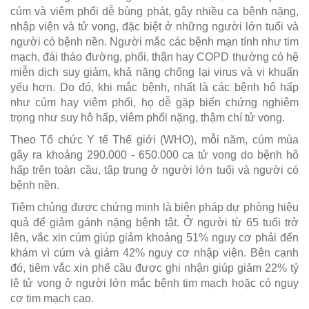
cúm và viêm phổi dễ bùng phát, gây nhiều ca bệnh nặng,
nhập viện và tử vong, đặc biệt ở những người lớn tuổi và
người có bệnh nền. Người mắc các bệnh mạn tính như tim
mạch, đái tháo đường, phổi, thận hay COPD thường có hệ
miễn dịch suy giảm, khả năng chống lại virus và vi khuẩn
yếu hơn. Do đó, khi mắc bệnh, nhất là các bệnh hô hấp
như cúm hay viêm phổi, họ dễ gặp biến chứng nghiêm
trọng như suy hô hấp, viêm phổi nặng, thậm chí tử vong.
Theo Tổ chức Y tế Thế giới (WHO), mỗi năm, cúm mùa
gây ra khoảng 290.000 - 650.000 ca tử vong do bệnh hô
hấp trên toàn cầu, tập trung ở người lớn tuổi và người có
bệnh nền.
Tiêm chủng được chứng minh là biện pháp dự phòng hiệu
quả để giảm gánh nặng bệnh tật. Ở người từ 65 tuổi trở
lên, vắc xin cúm giúp giảm khoảng 51% nguy cơ phải đến
khám vì cúm và giảm 42% nguy cơ nhập viện. Bên cạnh
đó, tiêm vắc xin phế cầu được ghi nhận giúp giảm 22% tỷ
lệ tử vong ở người lớn mắc bệnh tim mạch hoặc có nguy
cơ tim mạch cao.