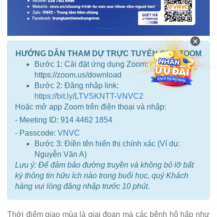
×
HƯỚNG DẪN THAM DỰ TRỰC TUYẾN QUA ZOOM
Bước 1: Cài đặt ứng dụng Zoom:
https://zoom.us/download
Bước 2: Đăng nhập link:
https://bit.ly/LTVSKNTT-VNVC2
Hoặc mở app Zoom trên điện thoại và nhập:
- Meeting ID: 914 4462 1854
- Passcode:
VNVC
Bước 3: Điền tên hiển thị chính xác (Ví dụ:
Nguyễn Văn A)
Lưu ý: Để đảm bảo đường truyền và không bỏ lỡ bất
kỳ thông tin hữu ích nào trong buổi học, quý Khách
hàng vui lòng đăng nhập trước 10 phút.
Thời điểm giao mùa là giai đoạn mà các bệnh hô hấp như