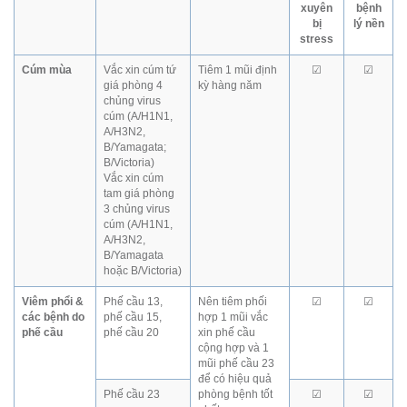
xuyên
bệnh
bị
lý nền
stress
Cúm mùa
Vắc xin cúm tứ
Tiêm 1 mũi định
☑
☑
giá phòng 4
kỳ hàng năm
chủng virus
cúm (A/H1N1,
A/H3N2,
B/Yamagata;
B/Victoria)
Vắc xin cúm
tam giá phòng
3 chủng virus
cúm (A/H1N1,
A/H3N2,
B/Yamagata
hoặc B/Victoria)
Viêm phổi &
Phế cầu 13,
Nên tiêm phối
☑
☑
các bệnh do
phế cầu 15,
hợp 1 mũi vắc
phế cầu
phế cầu 20
xin phế cầu
cộng hợp và 1
mũi phế cầu 23
để có hiệu quả
Phế cầu 23
phòng bệnh tốt
☑
☑