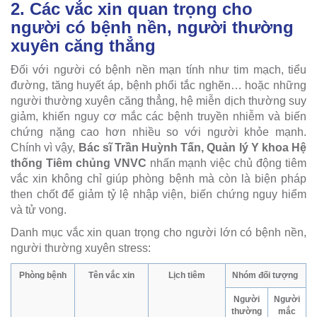
2. Các vắc xin quan trọng cho
người có bệnh nền, người thường
xuyên căng thẳng
Đối với người có bệnh nền mạn tính như tim mạch, tiểu
đường, tăng huyết áp, bệnh phổi tắc nghẽn… hoặc những
người thường xuyên căng thẳng, hệ miễn dịch thường suy
giảm, khiến nguy cơ mắc các bệnh truyền nhiễm và biến
chứng nặng cao hơn nhiều so với người khỏe mạnh.
Chính vì vậy,
Bác sĩ Trần Huỳnh Tấn, Quản lý Y khoa Hệ
thống Tiêm chủng VNVC
nhấn mạnh việc chủ động tiêm
vắc xin không chỉ giúp phòng bệnh mà còn là biện pháp
then chốt để giảm tỷ lệ nhập viện, biến chứng nguy hiểm
và tử vong.
Danh mục vắc xin quan trọng cho người lớn có bệnh nền,
người thường xuyên stress:
Phòng bệnh
Tên vắc xin
Lịch tiêm
Nhóm đối tượng
Người
Người
thường
mắc