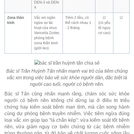
DEN-3 và DEN-
4
Zona thần
Vắc xin ngăn
Tiêm 2 liều, có
☑
☑
kinh
ngừa sự tái
thể cách nhau 1
(có yếu
hoạt của virus
- 2 tháng.
tố nguy
Varicella Zoster,
cơ cao)
phòng bệnh
zona thần kinh
(giời leo)
Bác sĩ Trần Huỳnh Tấn nhấn mạnh vai trò của tiêm chủng
vắc xin trong việc bảo vệ sức khỏe người dân, đặc biệt là
người cao tuổi, người có bệnh nền.
Bác sĩ Tấn cũng nhấn mạnh rằng, chăm sóc sức khỏe
người có bệnh nền không chỉ dừng lại ở điều trị triệu
chứng hay kiểm soát bệnh mạn tính, mà cần song hành
cùng dự phòng bệnh truyền nhiễm. Việc tiêm ngừa đúng
loại vắc xin giúp tạo “lá chắn kép”: vừa kiểm soát tốt bệnh
nền, vừa giảm nguy cơ biến chứng từ các bệnh nhiễm
trùng thường gặp, từ đó bảo vệ chất lượng cuộc sống lâu