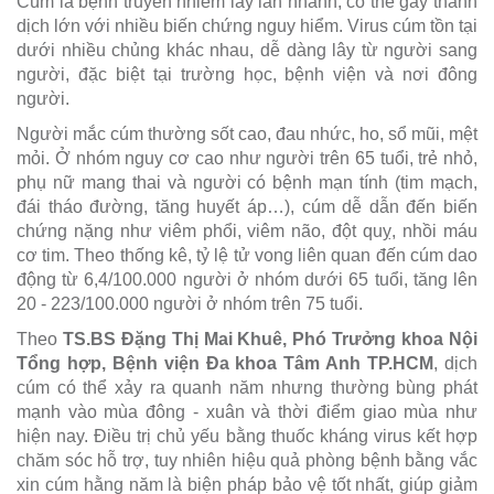
Cúm là bệnh truyền nhiễm lây lan nhanh, có thể gây thành
dịch lớn với nhiều biến chứng nguy hiểm. Virus cúm tồn tại
dưới nhiều chủng khác nhau, dễ dàng lây từ người sang
người, đặc biệt tại trường học, bệnh viện và nơi đông
người.
Người mắc cúm thường sốt cao, đau nhức, ho, sổ mũi, mệt
mỏi. Ở nhóm nguy cơ cao như người trên 65 tuổi, trẻ nhỏ,
phụ nữ mang thai và người có bệnh mạn tính (tim mạch,
đái tháo đường, tăng huyết áp…), cúm dễ dẫn đến biến
chứng nặng như viêm phổi, viêm não, đột quỵ, nhồi máu
cơ tim. Theo thống kê, tỷ lệ tử vong liên quan đến cúm dao
động từ 6,4/100.000 người ở nhóm dưới 65 tuổi, tăng lên
20 - 223/100.000 người ở nhóm trên 75 tuổi.
Theo
TS.BS Đặng Thị Mai Khuê, Phó Trưởng khoa Nội
Tổng hợp, Bệnh viện Đa khoa Tâm Anh TP.HCM
, dịch
cúm có thể xảy ra quanh năm nhưng thường bùng phát
mạnh vào mùa đông - xuân và thời điểm giao mùa như
hiện nay. Điều trị chủ yếu bằng thuốc kháng virus kết hợp
chăm sóc hỗ trợ, tuy nhiên hiệu quả phòng bệnh bằng vắc
xin cúm hằng năm là biện pháp bảo vệ tốt nhất, giúp giảm