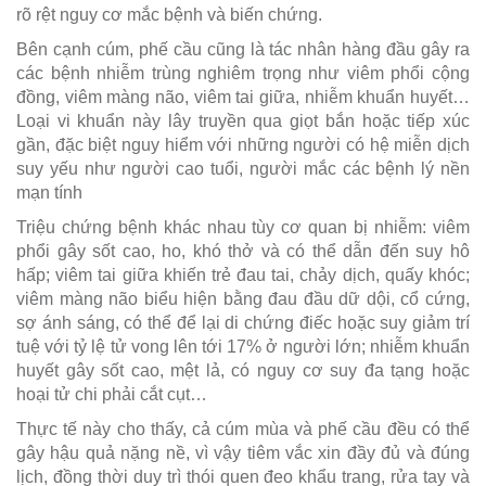
rõ rệt nguy cơ mắc bệnh và biến chứng.
Bên cạnh cúm, phế cầu cũng là tác nhân hàng đầu gây ra
các bệnh nhiễm trùng nghiêm trọng như viêm phổi cộng
đồng, viêm màng não, viêm tai giữa, nhiễm khuẩn huyết…
Loại vi khuẩn này lây truyền qua giọt bắn hoặc tiếp xúc
gần, đặc biệt nguy hiểm với những người có hệ miễn dịch
suy yếu như người cao tuổi, người mắc các bệnh lý nền
mạn tính
Triệu chứng bệnh khác nhau tùy cơ quan bị nhiễm: viêm
phổi gây sốt cao, ho, khó thở và có thể dẫn đến suy hô
hấp; viêm tai giữa khiến trẻ đau tai, chảy dịch, quấy khóc;
viêm màng não biểu hiện bằng đau đầu dữ dội, cổ cứng,
sợ ánh sáng, có thể để lại di chứng điếc hoặc suy giảm trí
tuệ với tỷ lệ tử vong lên tới 17% ở người lớn; nhiễm khuẩn
huyết gây sốt cao, mệt lả, có nguy cơ suy đa tạng hoặc
hoại tử chi phải cắt cụt…
Thực tế này cho thấy, cả cúm mùa và phế cầu đều có thể
gây hậu quả nặng nề, vì vậy tiêm vắc xin đầy đủ và đúng
lịch, đồng thời duy trì thói quen đeo khẩu trang, rửa tay và