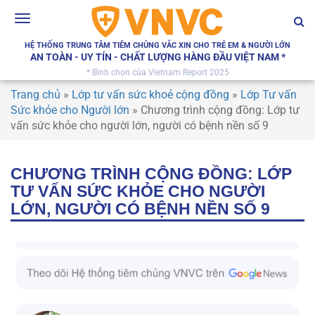
Toggle
navigation
HỆ THỐNG TRUNG TÂM TIÊM CHỦNG VẮC XIN CHO TRẺ EM & NGƯỜI LỚN
AN TOÀN - UY TÍN - CHẤT LƯỢNG HÀNG ĐẦU VIỆT NAM *
* Bình chọn của Vietnam Report 2025
Trang chủ
»
Lớp tư vấn sức khoẻ cộng đồng
»
Lớp Tư vấn
Sức khỏe cho Người lớn
»
Chương trình cộng đồng: Lớp tư
vấn sức khỏe cho người lớn, người có bệnh nền số 9
CHƯƠNG TRÌNH CỘNG ĐỒNG: LỚP
TƯ VẤN SỨC KHỎE CHO NGƯỜI
LỚN, NGƯỜI CÓ BỆNH NỀN SỐ 9