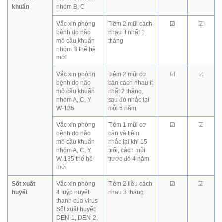
khuẩn
nhóm B, C
Vắc xin phòng
Tiêm 2 mũi cách
☑
☑
bệnh do não
nhau ít nhất 1
mô cầu khuẩn
tháng
nhóm B thế hệ
mới
Vắc xin phòng
Tiêm 2 mũi cơ
☑
☑
bệnh do não
bản cách nhau ít
mô cầu khuẩn
nhất 2 tháng,
nhóm A, C, Y,
sau đó nhắc lại
W-135
mỗi 5 năm
Vắc xin phòng
Tiêm 1 mũi cơ
☑
☑
bệnh do não
bản và tiêm
mô cầu khuẩn
nhắc lại khi 15
nhóm A, C, Y,
tuổi, cách mũi
W-135 thế hệ
trước đó 4 năm
mới
Sốt xuất
Vắc xin phòng
Tiêm 2 liều cách
☑
☑
huyết
4 tuýp huyết
nhau 3 tháng
thanh của virus
Sốt xuất huyết:
DEN-1, DEN-2,