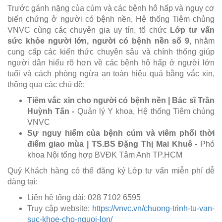
Trước gánh nặng của cúm và các bệnh hô hấp và nguy cơ
biến chứng ở người có bệnh nền, Hệ thống Tiêm chủng
VNVC cùng các chuyên gia uy tín, tổ chức
Lớp tư vấn
sức khỏe người lớn, người có bệnh nền số 9
, nhằm
cung cấp các kiến thức chuyên sâu và chính thống giúp
người dân hiểu rõ hơn về các bệnh hô hấp ở người lớn
tuổi và cách phòng ngừa an toàn hiệu quả bằng vắc xin,
thông qua các chủ đề:
Tiêm vắc xin cho người có bệnh nền | Bác sĩ Trần
Huỳnh Tấn -
Quản lý Y khoa, Hệ thống Tiêm chủng
VNVC
Sự nguy hiểm của bệnh cúm và viêm phổi thời
điểm giao mùa | TS.BS Đặng Thị Mai Khuê -
Phó
khoa Nội tổng hợp BVĐK Tâm Anh TP.HCM
Quý Khách hàng có thể đăng ký Lớp tư vấn miễn phí dễ
dàng tại:
Liên hệ tổng đài: 028 7102 6595
Truy cập website:
https://vnvc.vn/chuong-trinh-tu-van-
suc-khoe-cho-nguoi-lon/