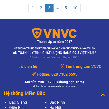
←
1
2
3
4
5
10
→
Thành lập từ năm 2017
HỆ THỐNG TRUNG TÂM TIÊM CHỦNG VẮC XIN CHO TRẺ EM & NGƯỜI LỚN
AN TOÀN - UY TÍN - CHẤT LƯỢNG HÀNG ĐẦU VIỆT NAM *
* Bình chọn của Vietnam Report 2025
Liên hệ
Tìm trung tâm VNVC
Hotline:
028 7102 6595
Mở cửa 7:30 – 17:00 (không nghỉ trưa)
Một số Trung tâm có giờ hoạt động riêng
Hệ thống Miền Bắc
Bắc Giang
Bắc Ninh
Điện Biên
Hà Nội