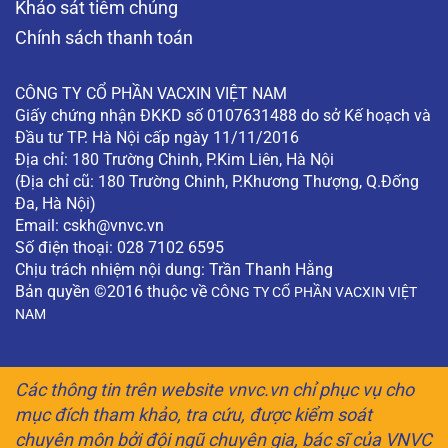
Khảo sát tiêm chủng
Chính sách thanh toán
CÔNG TY CỔ PHẦN VACXIN VIỆT NAM
Giấy chứng nhận ĐKKD số 0107631488 do sở Kế hoạch và
Đầu tư TP. Hà Nội cấp ngày 11/11/2016
Địa chỉ: 180 Trường Chinh, P.Kim Liên, Hà Nội
(Địa chỉ cũ: 180 Trường Chinh, P.Khương Thượng, Q.Đống
Đa, Hà Nội)
Email:
cskh@vnvc.vn
Số điện thoại: 028 7102 6595
Chịu trách nhiệm nội dung: Trần Thanh Hằng
Bản quyền ©2016 thuộc về
CÔNG TY CỔ PHẦN VACXIN VIỆT
NAM
Các thông tin trên website vnvc.vn chỉ phục vụ cho
mục đích tham khảo, tra cứu, được kiểm soát
chuyên môn bởi đội ngũ chuyên gia, bác sĩ của VNVC