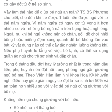
cơ gây đột tử ở trẻ sơ sinh.
Vậy làm thế nào để giúp bé ngủ an toàn? TS.BS Phượng
cho biết, cho đến khi trẻ được 1 tuổi nên được ngủ với tư
thế nằm ngửa. Vì nằm ngửa có nguy cơ tử vong ít hơn
nhiều so với những bé ngủ nằm trên bụng hoặc nghiêng.
Ngoài ra, khi bé ngủ không nên có chăn, gối, đồ chơi nhồi
bông hoặc miếng đệm xung quanh để bé không lăn vào
bất kỳ vật dụng nào có thể gây tắc nghẽn luồng không khí.
Nếu phụ huynh lo lắng về việc bé lạnh, có thể sử dụng
quần áo ngủ cho trẻ sơ sinh và đắp chăn.
Trong 6 tháng đầu đời hay lý tưởng nhất là trong năm đầu
tiên, phụ huynh nên đặt nôi trong phòng ngủ gần giường
ngủ bố mẹ. Theo Viện Hàn lâm Nhi khoa Hoa Kỳ khuyến
nghị điều này giúp giảm nguy cơ đột tử sơ sinh tới 50% và
an toàn hơn nhiều so với việc để bé ngủ cùng giường với
bố mẹ.
Không nên ngủ chung giường với bé, nếu:
Bé nhỏ hơn 4 tháng tuổi;