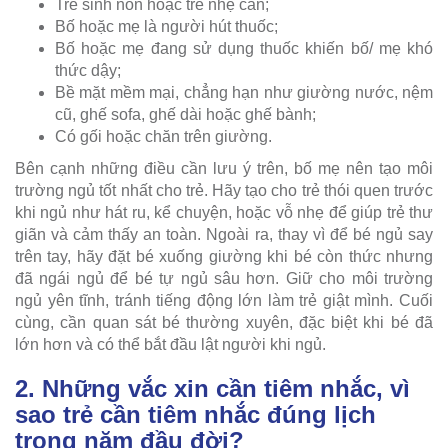
Trẻ sinh non hoặc trẻ nhẹ cân;
Bố hoặc mẹ là người hút thuốc;
Bố hoặc mẹ đang sử dụng thuốc khiến bố/ mẹ khó
thức dậy;
Bề mặt mềm mại, chẳng hạn như giường nước, nệm
cũ, ghế sofa, ghế dài hoặc ghế bành;
Có gối hoặc chăn trên giường.
Bên cạnh những điều cần lưu ý trên, bố mẹ nên tạo môi
trường ngủ tốt nhất cho trẻ. Hãy tạo cho trẻ thói quen trước
khi ngủ như hát ru, kể chuyện, hoặc vỗ nhẹ để giúp trẻ thư
giãn và cảm thấy an toàn. Ngoài ra, thay vì để bé ngủ say
trên tay, hãy đặt bé xuống giường khi bé còn thức nhưng
đã ngái ngủ để bé tự ngủ sâu hơn. Giữ cho môi trường
ngủ yên tĩnh, tránh tiếng động lớn làm trẻ giật mình. Cuối
cùng, cần quan sát bé thường xuyên, đặc biệt khi bé đã
lớn hơn và có thể bắt đầu lật người khi ngủ.
2. Những vắc xin cần tiêm nhắc, vì
sao trẻ cần tiêm nhắc đúng lịch
trong năm đầu đời?