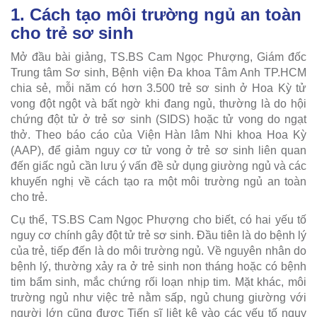
1. Cách tạo môi trường ngủ an toàn
cho trẻ sơ sinh
Mở đầu bài giảng, TS.BS Cam Ngọc Phượng, Giám đốc
Trung tâm Sơ sinh, Bệnh viện Đa khoa Tâm Anh TP.HCM
chia sẻ, mỗi năm có hơn 3.500 trẻ sơ sinh ở Hoa Kỳ tử
vong đột ngột và bất ngờ khi đang ngủ, thường là do hội
chứng đột tử ở trẻ sơ sinh (SIDS) hoặc tử vong do ngạt
thở. Theo báo cáo của Viện Hàn lâm Nhi khoa Hoa Kỳ
(AAP), để giảm nguy cơ tử vong ở trẻ sơ sinh liên quan
đến giấc ngủ cần lưu ý vấn đề sử dụng giường ngủ và các
khuyến nghị về cách tạo ra một môi trường ngủ an toàn
cho trẻ.
Cụ thể, TS.BS Cam Ngọc Phượng cho biết, có hai yếu tố
nguy cơ chính gây đột tử trẻ sơ sinh. Đầu tiên là do bệnh lý
của trẻ, tiếp đến là do môi trường ngủ. Về nguyên nhân do
bệnh lý, thường xảy ra ở trẻ sinh non tháng hoặc có bệnh
tim bẩm sinh, mắc chứng rối loạn nhịp tim. Mặt khác, môi
trường ngủ như việc trẻ nằm sấp, ngủ chung giường với
người lớn cũng được Tiến sĩ liệt kê vào các yếu tố nguy