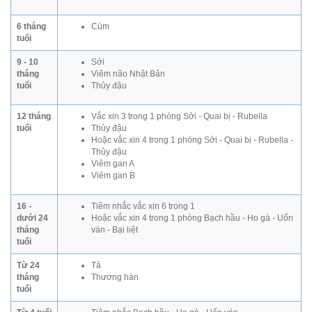
6 tháng
Cúm
tuổi
9 - 10
Sởi
tháng
Viêm não Nhật Bản
tuổi
Thủy đậu
12 tháng
Vắc xin 3 trong 1 phòng Sởi - Quai bị - Rubella
tuổi
Thủy đậu
Hoặc vắc xin 4 trong 1 phòng Sởi - Quai bị - Rubella -
Thủy đậu
Viêm gan A
Viêm gan B
16 -
Tiêm nhắc vắc xin 6 trong 1
dưới 24
Hoặc vắc xin 4 trong 1 phòng Bạch hầu - Ho gà - Uốn
tháng
ván - Bại liệt
tuổi
Từ 24
Tả
tháng
Thương hàn
tuổi