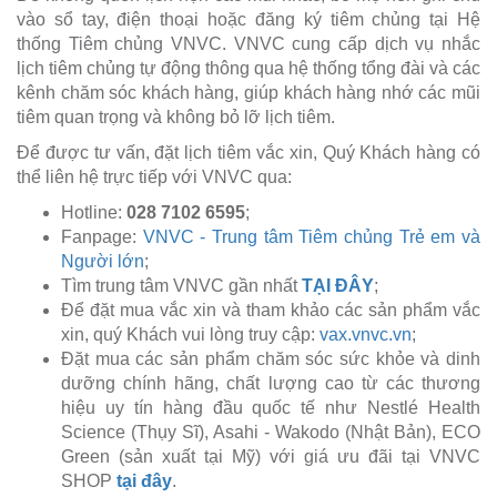
vào sổ tay, điện thoại hoặc đăng ký tiêm chủng tại Hệ
thống Tiêm chủng VNVC. VNVC cung cấp dịch vụ nhắc
lịch tiêm chủng tự động thông qua hệ thống tổng đài và các
kênh chăm sóc khách hàng, giúp khách hàng nhớ các mũi
tiêm quan trọng và không bỏ lỡ lịch tiêm.
Để được tư vấn, đặt lịch tiêm vắc xin, Quý Khách hàng có
thể liên hệ trực tiếp với VNVC qua:
Hotline:
028 7102 6595
;
Fanpage:
VNVC - Trung tâm Tiêm chủng Trẻ em và
Người lớn
;
Tìm trung tâm VNVC gần nhất
TẠI ĐÂY
;
Để đặt mua vắc xin và tham khảo các sản phẩm vắc
xin, quý Khách vui lòng truy cập:
vax.vnvc.vn
;
Đặt mua các sản phẩm chăm sóc sức khỏe và dinh
dưỡng chính hãng, chất lượng cao từ các thương
hiệu uy tín hàng đầu quốc tế như Nestlé Health
Science (Thụy Sĩ), Asahi - Wakodo (Nhật Bản), ECO
Green (sản xuất tại Mỹ) với giá ưu đãi tại VNVC
SHOP
tại đây
.