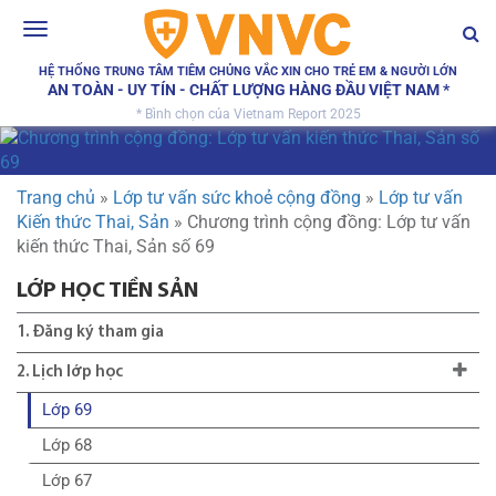
Toggle
navigation
HỆ THỐNG TRUNG TÂM TIÊM CHỦNG VẮC XIN CHO TRẺ EM & NGƯỜI LỚN
AN TOÀN - UY TÍN - CHẤT LƯỢNG HÀNG ĐẦU VIỆT NAM *
* Bình chọn của Vietnam Report 2025
Trang chủ
»
Lớp tư vấn sức khoẻ cộng đồng
»
Lớp tư vấn
Kiến thức Thai, Sản
»
Chương trình cộng đồng: Lớp tư vấn
kiến thức Thai, Sản số 69
LỚP HỌC TIỀN SẢN
1. Đăng ký tham gia
2. Lịch lớp học
Lớp 69
Lớp 68
Lớp 67