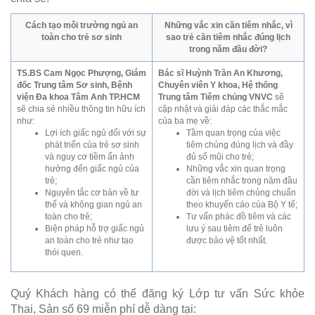
Cách tạo môi trường ngủ an
Những vắc xin cần tiêm nhắc, vì
toàn cho trẻ sơ sinh
sao trẻ cần tiêm nhắc đúng lịch
trong năm đầu đời?
TS.BS Cam Ngọc Phượng, Giám
Bác sĩ Huỳnh Trần An Khương,
đốc Trung tâm Sơ sinh, Bệnh
Chuyên viên Y khoa, Hệ thống
viện Đa khoa Tâm Anh TP.HCM
Trung tâm Tiêm chủng VNVC
sẽ
sẽ chia sẻ nhiều thông tin hữu ích
cập nhật và giải đáp các thắc mắc
như:
của ba mẹ về:
Lợi ích giấc ngủ đối với sự
Tầm quan trọng của việc
phát triển của trẻ sơ sinh
tiêm chủng đúng lịch và đầy
và nguy cơ tiềm ẩn ảnh
đủ số mũi cho trẻ;
hưởng đến giấc ngủ của
Những vắc xin quan trọng
trẻ;
cần tiêm nhắc trong năm đầu
Nguyên tắc cơ bản về tư
đời và lịch tiêm chủng chuẩn
thế và không gian ngủ an
theo khuyến cáo của Bộ Y tế;
toàn cho trẻ;
Tư vấn phác đồ tiêm và các
Biện pháp hỗ trợ giấc ngủ
lưu ý sau tiêm để trẻ luôn
an toàn cho trẻ như tạo
được bảo vệ tốt nhất.
thói quen.
Quý Khách hàng có thể đăng ký Lớp tư vấn Sức khỏe
Thai, Sản số 69 miễn phí dễ dàng tại: