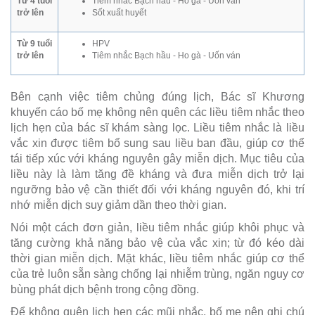
Từ 4 tuổi
Tiêm nhắc Bạch hầu - Ho gà - Uốn ván
trở lên
Sốt xuất huyết
Từ 9 tuổi
HPV
trở lên
Tiêm nhắc Bạch hầu - Ho gà - Uốn ván
Bên cạnh việc tiêm chủng đúng lịch, Bác sĩ Khương
khuyến cáo bố mẹ không nên quên các liều tiêm nhắc theo
lịch hẹn của bác sĩ khám sàng lọc. Liều tiêm nhắc là liều
vắc xin được tiêm bổ sung sau liều ban đầu, giúp cơ thể
tái tiếp xúc với kháng nguyên gây miễn dịch. Mục tiêu của
liều này là làm tăng đề kháng và đưa miễn dịch trở lại
ngưỡng bảo vệ cần thiết đối với kháng nguyên đó, khi trí
nhớ miễn dịch suy giảm dần theo thời gian.
Nói một cách đơn giản, liều tiêm nhắc giúp khôi phục và
tăng cường khả năng bảo vệ của vắc xin; từ đó kéo dài
thời gian miễn dịch. Mặt khác, liều tiêm nhắc giúp cơ thể
của trẻ luôn sẵn sàng chống lại nhiễm trùng, ngăn nguy cơ
bùng phát dịch bệnh trong cộng đồng.
Để không quên lịch hẹn các mũi nhắc, bố mẹ nên ghi chú