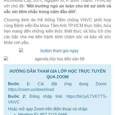
Richmond City, 207C Nguyễn Xí, P. Bình Thạnh, TP.HCM)
với chủ đề: “
Môi trường ngủ an toàn cho trẻ sơ sinh và
vắc xin tiêm nhắc trong năm đầu đời
”.
Chương trình do Hệ thống Tiêm chủng VNVC phối hợp
cùng Bệnh viện Đa khoa Tâm Anh TP.HCM thực hiện, hứa
hẹn mang đến những kiến thức thiết thực và hữu ích cho
các bậc cha mẹ trên hành trình chăm sóc và bảo vệ sức
khỏe con yêu.
HƯỚNG DẪN THAM GIA LỚP HỌC TRỰC TUYẾN
QUA ZOOM
Bước 1:
Cài đặt ứng dụng Zoom:
https://zoom.us/download
Bước 2:
Đăng nhập link:
https://bit.ly/LTVKTTS-
VNVC
Hoặc mở app Zoom trên điện thoại và nhập:
Meeting ID: 957 2115 0466