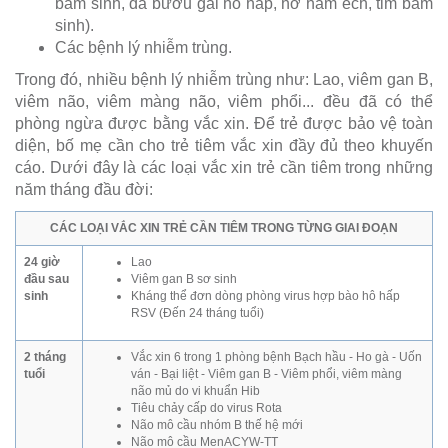
bẩm sinh, đa bướu gai hô hấp, hở hàm ếch, tim bẩm
sinh).
Các bệnh lý nhiễm trùng.
Trong đó, nhiều bệnh lý nhiễm trùng như: Lao, viêm gan B,
viêm não, viêm màng não, viêm phổi... đều đã có thể
phòng ngừa được bằng vắc xin. Để trẻ được bảo vệ toàn
diện, bố mẹ cần cho trẻ tiêm vắc xin đầy đủ theo khuyến
cáo. Dưới đây là các loại vắc xin trẻ cần tiêm trong những
năm tháng đầu đời:
CÁC LOẠI VẮC XIN TRẺ CẦN TIÊM TRONG TỪNG GIAI ĐOẠN
24 giờ
Lao
đầu sau
Viêm gan B sơ sinh
sinh
Kháng thể đơn dòng phòng virus hợp bào hô hấp
RSV (Đến 24 tháng tuổi)
2 tháng
Vắc xin 6 trong 1 phòng bệnh Bạch hầu - Ho gà - Uốn
tuổi
ván - Bại liệt - Viêm gan B - Viêm phổi, viêm màng
não mủ do vi khuẩn Hib
Tiêu chảy cấp do virus Rota
Não mô cầu nhóm B thế hệ mới
Não mô cầu MenACYW-TT