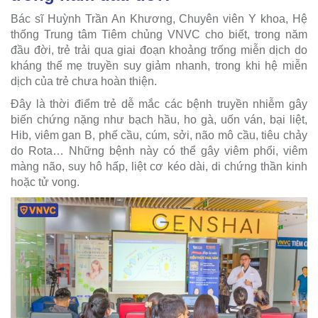
Bác sĩ Huỳnh Trần An Khương, Chuyên viên Y khoa, Hệ
thống Trung tâm Tiêm chủng VNVC cho biết, trong năm
đầu đời, trẻ trải qua giai đoạn khoảng trống miễn dịch do
kháng thể mẹ truyền suy giảm nhanh, trong khi hệ miễn
dịch của trẻ chưa hoàn thiện.
Đây là thời điểm trẻ dễ mắc các bệnh truyền nhiễm gây
biến chứng nặng như bạch hầu, ho gà, uốn ván, bại liệt,
Hib, viêm gan B, phế cầu, cúm, sởi, não mô cầu, tiêu chảy
do Rota… Những bệnh này có thể gây viêm phổi, viêm
màng não, suy hô hấp, liệt cơ kéo dài, di chứng thần kinh
hoặc tử vong.