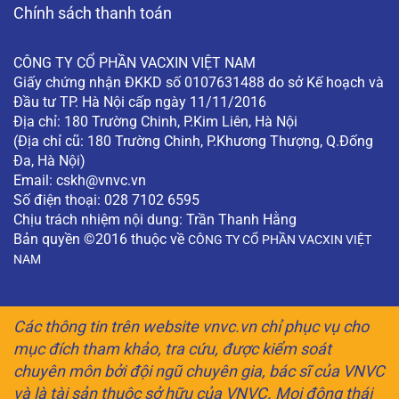
Chính sách thanh toán
CÔNG TY CỔ PHẦN VACXIN VIỆT NAM
Giấy chứng nhận ĐKKD số 0107631488 do sở Kế hoạch và
Đầu tư TP. Hà Nội cấp ngày 11/11/2016
Địa chỉ: 180 Trường Chinh, P.Kim Liên, Hà Nội
(Địa chỉ cũ: 180 Trường Chinh, P.Khương Thượng, Q.Đống
Đa, Hà Nội)
Email:
cskh@vnvc.vn
Số điện thoại: 028 7102 6595
Chịu trách nhiệm nội dung: Trần Thanh Hằng
Bản quyền ©2016 thuộc về
CÔNG TY CỔ PHẦN VACXIN VIỆT
NAM
Các thông tin trên website vnvc.vn chỉ phục vụ cho
mục đích tham khảo, tra cứu, được kiểm soát
chuyên môn bởi đội ngũ chuyên gia, bác sĩ của VNVC
và là tài sản thuộc sở hữu của VNVC. Mọi động thái