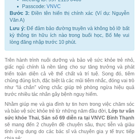
Passcode:
VNVC
Bước 3:
Điền tên hiển thị chính xác (Ví dụ: Nguyễn
Văn A)
Lưu ý:
Để đảm bảo đường truyền và không bỏ lỡ bất
kỳ thông tin hữu ích nào trong buổi học, Bố Mẹ vui
lòng đăng nhập trước 10 phút.
Trên hành trình nuôi dưỡng và bảo vệ sức khỏe trẻ nhỏ,
giấc ngủ chính là nền tảng cho sự tăng trưởng và phát
triển toàn diện cả về thể chất và trí tuệ. Song đó, tiêm
chủng đúng lịch, đặc biệt là các mũi tiêm nhắc, đóng vai trò
như “lá chắn” vững chắc giúp trẻ phòng ngừa hiệu quả
trước nhiều tác nhân gây bệnh nguy hiểm.
Nhằm giúp mẹ và gia đình tự tin hơn trong việc chăm sóc
và bảo vệ sức khỏe trẻ từ những năm đầu đời,
Lớp tư vấn
sức khỏe Thai, Sản số 69 diễn ra tại VNVC Bình Thạnh
sẽ mang đến 2 chuyên đề chuyên sâu, thực tiễn và giàu
tính ứng dụng do các bác sĩ và chuyên gia y tế trực tiếp
chia sẻ: