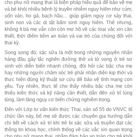
cho phụ nữ mang thai là biện pháp hiệu quả để bảo vệ mẹ
và bé khỏi nhiều bệnh lý truyền nhiễm nguy hiểm như cúm,
uốn ván, ho gà, bạch hầu… giúp giảm nguy cơ sảy thai,
sinh non và các dị tật bẩm sinh nguy hiểm. Thế nhưng,
không ít bà mẹ vẫn còn còn mơ hồ về các loại vắc xin cần
thiết, thời điểm tiêm an toàn và vai trò của chúng đối với
thai kỳ.
Song song đó, sặc sữa là một trong những nguyên nhân
hàng đầu gây tắc nghẽn đường thở và tử vong ở trẻ sơ
sinh với diễn biến nhanh chóng, đòi hỏi các bậc cha mẹ
hay những người chăm sóc trẻ phải nhận diện kịp thời và
thực hiện đúng kỹ thuật sơ cứu để bảo vệ tính mạng con
yêu. Tuy nhiên, thực tế cho thấy nhiều bậc cha mẹ còn
thiếu kiến thức và kỹ năng cần thiết, dẫn đến xử trí lúng
túng, làm tăng nguy cơ biến chứng nghiêm trọng.
Đến với Lớp tư vấn kiến thức Thai, sản số 55 do VNVC tổ
chức lần này, bố mẹ sẽ được các chuyên gia hướng dẫn
chi tiết về cách xử trí khi trẻ bị sặc sữa và truyền đạt các
thông tin khoa học, chính thống về các vắc xin quan trọng
cho phụ nữ mang thai, nhằm đảm bảo an toàn cho trẻ khỏi