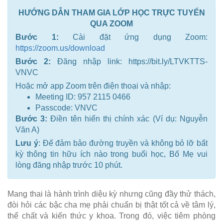
HƯỚNG DẪN THAM GIA LỚP HỌC TRỰC TUYẾN
QUA ZOOM
Bước 1:
Cài đặt ứng dụng Zoom:
https://zoom.us/download
Bước 2:
Đăng nhập link: https://bit.ly/LTVKTTS-
VNVC
Hoặc mở app Zoom trên điện thoại và nhập:
Meeting ID: 957 2115 0466
Passcode: VNVC
Bước 3:
Điền tên hiển thị chính xác (Ví dụ: Nguyễn
Văn A)
Lưu ý
: Để đảm bảo đường truyền và không bỏ lỡ bất
kỳ thông tin hữu ích nào trong buổi học, Bố Mẹ vui
lòng đăng nhập trước 10 phút.
Mang thai là hành trình diệu kỳ nhưng cũng đầy thử thách,
đòi hỏi các bậc cha mẹ phải chuẩn bị thật tốt cả về tâm lý,
thể chất và kiến thức y khoa. Trong đó, việc tiêm phòng