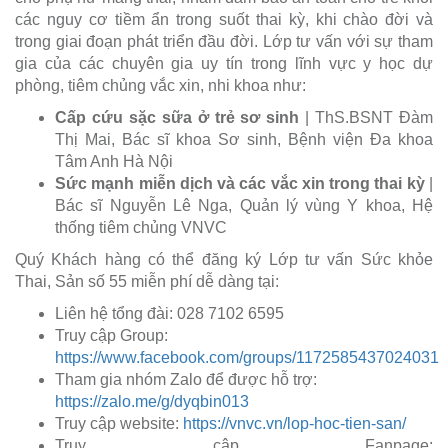
các nguy cơ tiềm ẩn trong suốt thai kỳ, khi chào đời và
trong giai đoạn phát triển đầu đời. Lớp tư vấn với sự tham
gia của các chuyên gia uy tín trong lĩnh vực y học dự
phòng, tiêm chủng vắc xin, nhi khoa như:
Cấp cứu sặc sữa ở trẻ sơ sinh
| ThS.BSNT Đàm
Thị Mai, Bác sĩ khoa Sơ sinh, Bệnh viện Đa khoa
Tâm Anh Hà Nội
Sức mạnh miễn dịch và các vắc xin trong thai kỳ
|
Bác sĩ Nguyễn Lê Nga, Quản lý vùng Y khoa, Hệ
thống tiêm chủng VNVC
Quý Khách hàng có thể đăng ký Lớp tư vấn Sức khỏe
Thai, Sản số 55 miễn phí dễ dàng tại:
Liên hệ tổng đài: 028 7102 6595
Truy cập Group:
https://www.facebook.com/groups/1172585437024031
Tham gia nhóm Zalo để được hỗ trợ:
https://zalo.me/g/dyqbin013
Truy cập website:
https://vnvc.vn/lop-hoc-tien-san/
Truy cập Fanpage: