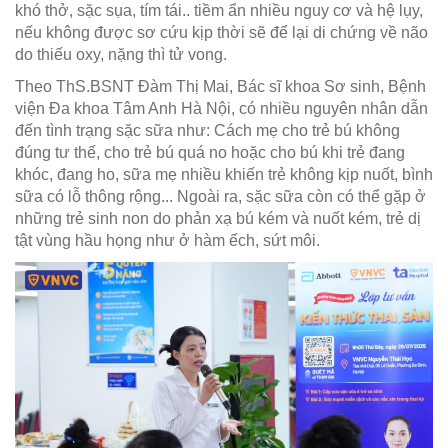
khó thở, sặc sụa, tím tái.. tiềm ẩn nhiều nguy cơ và hệ lụy,
nếu không được sơ cứu kịp thời sẽ để lại di chứng về não
do thiếu oxy, nặng thì tử vong.
Theo ThS.BSNT Đàm Thị Mai, Bác sĩ khoa Sơ sinh, Bệnh
viện Đa khoa Tâm Anh Hà Nội, có nhiều nguyên nhân dẫn
đến tình trạng sặc sữa như: Cách mẹ cho trẻ bú không
đúng tư thế, cho trẻ bú quá no hoặc cho bú khi trẻ đang
khóc, đang ho, sữa mẹ nhiều khiến trẻ không kịp nuốt, bình
sữa có lỗ thông rộng... Ngoài ra, sặc sữa còn có thể gặp ở
những trẻ sinh non do phản xạ bú kém và nuốt kém, trẻ dị
tật vùng hầu họng như ở hàm ếch, sứt môi.