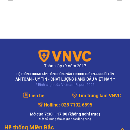
Thành lập từ năm 2017
HỆ THỐNG TRUNG TÂM TIÊM CHỦNG VẮC XIN CHO TRẺ EM & NGƯỜI LỚN
AN TOÀN - UY TÍN - CHẤT LƯỢNG HÀNG ĐẦU VIỆT NAM *
* Bình chọn của Vietnam Report 2025
Liên hệ
Tìm trung tâm VNVC
Hotline:
028 7102 6595
Mở cửa 7:30 – 17:00 (không nghỉ trưa)
Một số Trung tâm có giờ hoạt động riêng
Hệ thống Miền Bắc