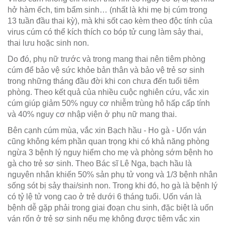
hở hàm ếch, tim bẩm sinh… (nhất là khi mẹ bị cúm trong
13 tuần đầu thai kỳ), mà khi sốt cao kèm theo độc tính của
virus cúm có thể kích thích co bóp tử cung làm sảy thai,
thai lưu hoặc sinh non.
Do đó, phụ nữ trước và trong mang thai nên tiêm phòng
cúm để bảo vệ sức khỏe bản thân và bảo vệ trẻ sơ sinh
trong những tháng đầu đời khi con chưa đến tuổi tiêm
phòng. Theo kết quả của nhiều cuộc nghiên cứu, vắc xin
cúm giúp giảm 50% nguy cơ nhiễm trùng hô hấp cấp tính
và 40% nguy cơ nhập viện ở phụ nữ mang thai.
Bên cạnh cúm mùa, vắc xin Bạch hầu - Ho gà - Uốn ván
cũng không kém phần quan trọng khi có khả năng phòng
ngừa 3 bệnh lý nguy hiểm cho mẹ và phòng sớm bệnh ho
gà cho trẻ sơ sinh. Theo Bác sĩ Lê Nga, bạch hầu là
nguyên nhân khiến 50% sản phụ tử vong và 1/3 bệnh nhân
sống sót bị sảy thai/sinh non. Trong khi đó, ho gà là bệnh lý
có tỷ lệ tử vong cao ở trẻ dưới 6 tháng tuổi. Uốn ván là
bệnh dễ gặp phải trong giai đoạn chu sinh, đặc biệt là uốn
ván rốn ở trẻ sơ sinh nếu mẹ không được tiêm vắc xin