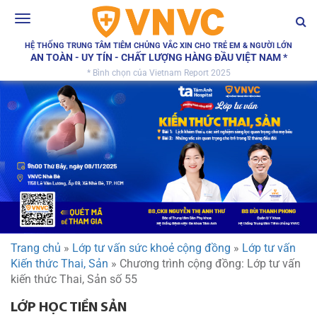
Toggle
navigation
HỆ THỐNG TRUNG TÂM TIÊM CHỦNG VẮC XIN CHO TRẺ EM & NGƯỜI LỚN
AN TOÀN - UY TÍN - CHẤT LƯỢNG HÀNG ĐẦU VIỆT NAM *
* Bình chọn của Vietnam Report 2025
Trang chủ
»
Lớp tư vấn sức khoẻ cộng đồng
»
Lớp tư vấn
Kiến thức Thai, Sản
»
Chương trình cộng đồng: Lớp tư vấn
kiến thức Thai, Sản số 55
LỚP HỌC TIỀN SẢN