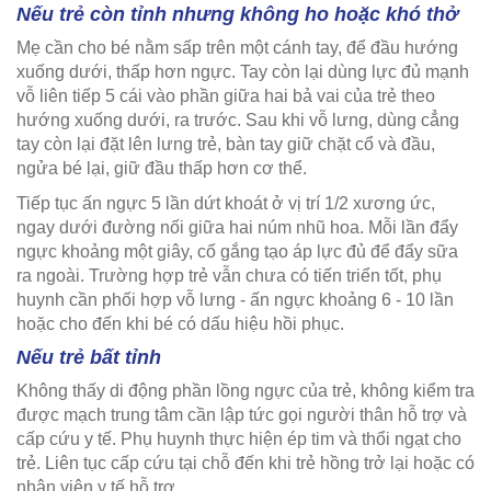
Nếu trẻ còn tỉnh nhưng không ho hoặc khó thở
Mẹ cần cho bé nằm sấp trên một cánh tay, để đầu hướng
xuống dưới, thấp hơn ngực. Tay còn lại dùng lực đủ mạnh
vỗ liên tiếp 5 cái vào phần giữa hai bả vai của trẻ theo
hướng xuống dưới, ra trước. Sau khi vỗ lưng, dùng cẳng
tay còn lại đặt lên lưng trẻ, bàn tay giữ chặt cổ và đầu,
ngửa bé lại, giữ đầu thấp hơn cơ thể.
Tiếp tục ấn ngực 5 lần dứt khoát ở vị trí 1/2 xương ức,
ngay dưới đường nối giữa hai núm nhũ hoa. Mỗi lần đẩy
ngực khoảng một giây, cố gắng tạo áp lực đủ để đẩy sữa
ra ngoài. Trường hợp trẻ vẫn chưa có tiến triển tốt, phụ
huynh cần phối hợp vỗ lưng - ấn ngực khoảng 6 - 10 lần
hoặc cho đến khi bé có dấu hiệu hồi phục.
Nếu trẻ bất tỉnh
Không thấy di động phần lồng ngực của trẻ, không kiểm tra
được mạch trung tâm cần lập tức gọi người thân hỗ trợ và
cấp cứu y tế. Phụ huynh thực hiện ép tim và thổi ngạt cho
trẻ. Liên tục cấp cứu tại chỗ đến khi trẻ hồng trở lại hoặc có
nhân viên y tế hỗ trợ.