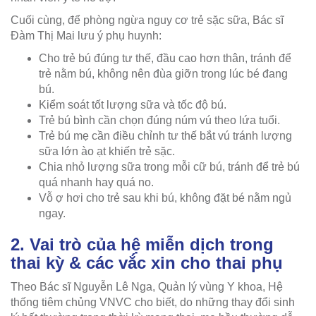
Cuối cùng, để phòng ngừa nguy cơ trẻ sặc sữa, Bác sĩ
Đàm Thị Mai lưu ý phụ huynh:
Cho trẻ bú đúng tư thế, đầu cao hơn thân, tránh để
trẻ nằm bú, không nên đùa giỡn trong lúc bé đang
bú.
Kiểm soát tốt lượng sữa và tốc độ bú.
Trẻ bú bình cần chọn đúng núm vú theo lứa tuổi.
Trẻ bú mẹ cần điều chỉnh tư thế bắt vú tránh lượng
sữa lớn ào ạt khiến trẻ sặc.
Chia nhỏ lượng sữa trong mỗi cữ bú, tránh để trẻ bú
quá nhanh hay quá no.
Vỗ ợ hơi cho trẻ sau khi bú, không đặt bé nằm ngủ
ngay.
2. Vai trò của hệ miễn dịch trong
thai kỳ & các vắc xin cho thai phụ
Theo Bác sĩ Nguyễn Lê Nga, Quản lý vùng Y khoa, Hệ
thống tiêm chủng VNVC cho biết, do những thay đổi sinh