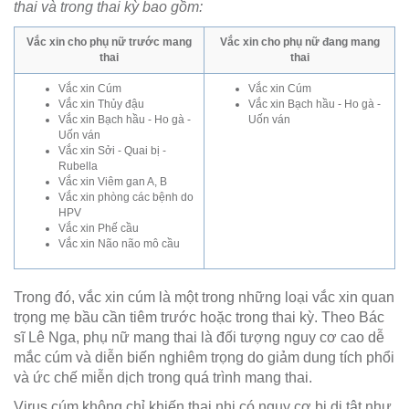
thai và trong thai kỳ bao gồm:
Vắc xin cho phụ nữ trước mang
Vắc xin cho phụ nữ đang mang
thai
thai
Vắc xin Cúm
Vắc xin Cúm
Vắc xin Thủy đậu
Vắc xin Bạch hầu - Ho gà -
Vắc xin Bạch hầu - Ho gà -
Uốn ván
Uốn ván
Vắc xin Sởi - Quai bị -
Rubella
Vắc xin Viêm gan A, B
Vắc xin phòng các bệnh do
HPV
Vắc xin Phế cầu
Vắc xin Não não mô cầu
Trong đó, vắc xin cúm là một trong những loại vắc xin quan
trọng mẹ bầu cần tiêm trước hoặc trong thai kỳ. Theo Bác
sĩ Lê Nga, phụ nữ mang thai là đối tượng nguy cơ cao dễ
mắc cúm và diễn biến nghiêm trọng do giảm dung tích phổi
và ức chế miễn dịch trong quá trình mang thai.
Virus cúm không chỉ khiến thai nhi có nguy cơ bị dị tật như