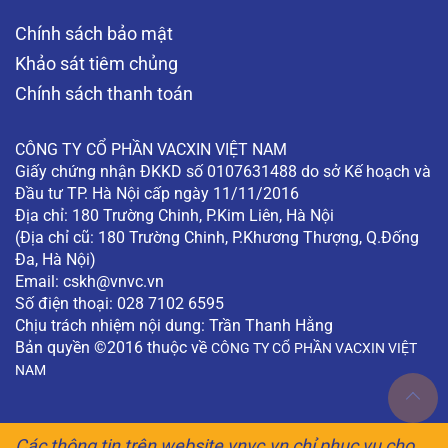
Chính sách bảo mật
Khảo sát tiêm chủng
Chính sách thanh toán
CÔNG TY CỔ PHẦN VACXIN VIỆT NAM
Giấy chứng nhận ĐKKD số 0107631488 do sở Kế hoạch và
Đầu tư TP. Hà Nội cấp ngày 11/11/2016
Địa chỉ: 180 Trường Chinh, P.Kim Liên, Hà Nội
(Địa chỉ cũ: 180 Trường Chinh, P.Khương Thượng, Q.Đống
Đa, Hà Nội)
Email:
cskh@vnvc.vn
Số điện thoại: 028 7102 6595
Chịu trách nhiệm nội dung: Trần Thanh Hằng
Bản quyền ©2016 thuộc về
CÔNG TY CỔ PHẦN VACXIN VIỆT
NAM
Các thông tin trên website vnvc.vn chỉ phục vụ cho