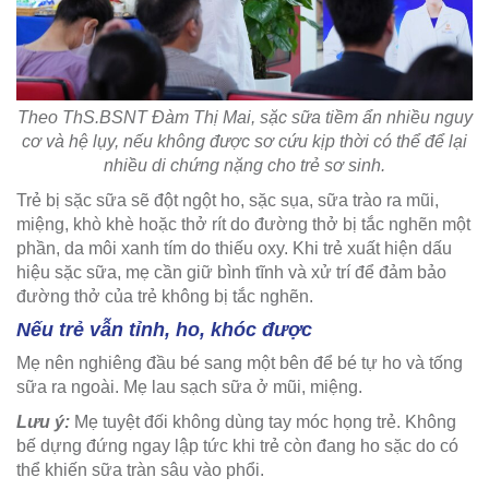
Theo ThS.BSNT Đàm Thị Mai, sặc sữa tiềm ẩn nhiều nguy
cơ và hệ lụy, nếu không được sơ cứu kịp thời có thể để lại
nhiều di chứng nặng cho trẻ sơ sinh.
Trẻ bị sặc sữa sẽ đột ngột ho, sặc sụa, sữa trào ra mũi,
miệng, khò khè hoặc thở rít do đường thở bị tắc nghẽn một
phần, da môi xanh tím do thiếu oxy. Khi trẻ xuất hiện dấu
hiệu sặc sữa, mẹ cần giữ bình tĩnh và xử trí để đảm bảo
đường thở của trẻ không bị tắc nghẽn.
Nếu trẻ vẫn tỉnh, ho, khóc được
Mẹ nên nghiêng đầu bé sang một bên để bé tự ho và tống
sữa ra ngoài. Mẹ lau sạch sữa ở mũi, miệng.
Lưu ý:
Mẹ tuyệt đối không dùng tay móc họng trẻ. Không
bế dựng đứng ngay lập tức khi trẻ còn đang ho sặc do có
thể khiến sữa tràn sâu vào phổi.