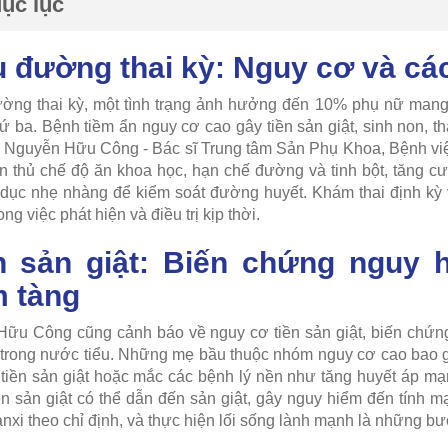
ục lục
u đường thai kỳ: Nguy cơ và cá
ờng thai kỳ, một tình trạng ảnh hưởng đến 10% phụ nữ mang 
ứ ba. Bệnh tiềm ẩn nguy cơ cao gây tiền sản giật, sinh non, th
 Nguyễn Hữu Công - Bác sĩ Trung tâm Sản Phụ Khoa, Bệnh v
n thủ chế độ ăn khoa học, hạn chế đường và tinh bột, tăng c
ể dục nhẹ nhàng để kiểm soát đường huyết. Khám thai định kỳ
ong việc phát hiện và điều trị kịp thời.
n sản giật: Biến chứng nguy 
m tàng
Hữu Công cũng cảnh báo về nguy cơ tiền sản giật, biến chứng
 trong nước tiểu. Những mẹ bầu thuộc nhóm nguy cơ cao bao g
 tiền sản giật hoặc mắc các bệnh lý nền như tăng huyết áp mạ
iền sản giật có thể dẫn đến sản giật, gây nguy hiểm đến tính 
nxi theo chỉ định, và thực hiện lối sống lành mạnh là những b