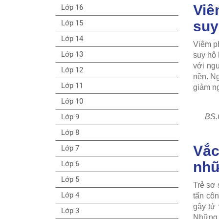
Viê
Lớp 16
suy
Lớp 15
Lớp 14
Viêm ph
Lớp 13
suy hô 
với ngu
Lớp 12
nền. Ng
Lớp 11
giảm n
Lớp 10
Lớp 9
BS.
Lớp 8
Vắc
Lớp 7
nhữ
Lớp 6
Lớp 5
Trẻ sơ 
Lớp 4
tấn côn
gây tử 
Lớp 3
Những t