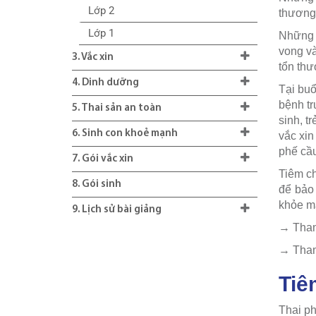
Lớp 2
thương 
Lớp 1
Những b
vong và
3. Vắc xin
tổn thư
4. Dinh dưỡng
Tại bu
bệnh tr
5. Thai sản an toàn
sinh, t
6. Sinh con khoẻ mạnh
vắc xin
phế cầ
7. Gói vắc xin
Tiêm ch
8. Gói sinh
để bảo 
khỏe m
9. Lịch sử bài giảng
→ Tham 
→ Tham 
Tiê
Thai ph