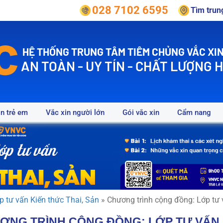
028 7102 6595
Tìm tru
HỆ THỐNG TRUNG TÂM TIÊM CHỦNG VẮC XIN
AN TOÀN - UY TÍN - CHẤT LƯỢNG 
in trẻ em
Vắc xin người lớn
Gói vắc xin
Cẩm nang
p tư vấn Kiến thức Thai, Sản
»
Chương trình cộng đồng: Lớp tư 
ƠNG TRÌNH CỘNG ĐỒNG: LỚP TƯ VẤN K