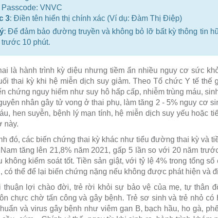
Passcode: VNVC
c 3
: Điền tên hiển thị chính xác (Ví dụ: Đàm Thị Điệp)
ý
: Để đảm bảo đường truyền và không bỏ lỡ bất kỳ thông tin hữ
trước 10 phút.
ai là hành trình kỳ diệu nhưng tiềm ẩn nhiều nguy cơ sức khỏe
ối thai kỳ khi hệ miễn dịch suy giảm. Theo Tổ chức Y tế thế
n chứng nguy hiểm như suy hô hấp cấp, nhiễm trùng máu, sinh 
guyên nhân gây tử vong ở thai phụ, làm tăng 2 - 5% nguy cơ sin
áu, hen suyễn, bệnh lý mạn tính, hệ miễn dịch suy yếu hoặc ti
 này.
h đó, các biến chứng thai kỳ khác như tiểu đường thai kỳ và ti
t Nam tăng lên 21,8% năm 2021, gấp 5 lần so với 20 năm trước
 không kiểm soát tốt. Tiền sản giật, với tỷ lệ 4% trong tổng 
, có thể để lại biến chứng nặng nếu không được phát hiện và điều
 thuận lợi chào đời, trẻ rời khỏi sự bảo vệ của mẹ, tự thân
ôn chực chờ tấn công và gây bệnh. Trẻ sơ sinh và trẻ nhỏ có h
khuẩn và virus gây bệnh như viêm gan B, bạch hầu, ho gà, phế 