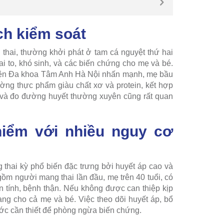
ch kiểm soát
thai, thường khởi phát ở tam cá nguyệt thứ hai
ai to, khó sinh, và các biến chứng cho mẹ và bé.
iện Đa khoa Tâm Anh Hà Nội nhấn mạnh, mẹ bầu
ường thực phẩm giàu chất xơ và protein, kết hợp
 và đo đường huyết thường xuyên cũng rất quan
hiểm với nhiều nguy cơ
 thai kỳ phổ biến đặc trưng bởi huyết áp cao và
ồm người mang thai lần đầu, mẹ trên 40 tuổi, có
n tính, bệnh thận. Nếu không được can thiệp kịp
mạng cho cả mẹ và bé. Việc theo dõi huyết áp, bổ
ước cần thiết để phòng ngừa biến chứng.