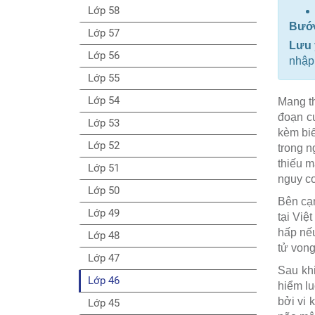
Lớp 58
Bướ
Lớp 57
Lưu 
Lớp 56
nhập 
Lớp 55
Lớp 54
Mang th
đoạn cu
Lớp 53
kèm biế
Lớp 52
trong n
thiếu m
Lớp 51
nguy cơ
Lớp 50
Bên cạn
Lớp 49
tại Việ
hấp nếu
Lớp 48
tử vong
Lớp 47
Sau khi
Lớp 46
hiểm lu
bởi vi 
Lớp 45