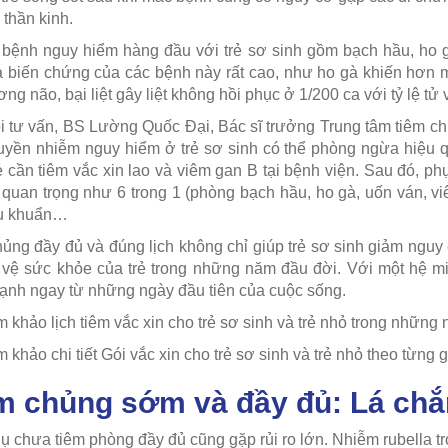
thần kinh.
ệnh nguy hiểm hàng đầu với trẻ sơ sinh gồm bạch hầu, ho gà,
 biến chứng của các bệnh này rất cao, như ho gà khiến hơn 
ơng não, bại liệt gây liệt không hồi phục ở 1/200 ca với tỷ lệ tử
ổi tư vấn, BS Lường Quốc Đại, Bác sĩ trưởng Trung tâm tiêm 
uyền nhiễm nguy hiểm ở trẻ sơ sinh có thể phòng ngừa hiệu q
rẻ cần tiêm vắc xin lao và viêm gan B tại bệnh viện. Sau đó, p
 quan trọng như 6 trong 1 (phòng bạch hầu, ho gà, uốn ván, viê
u khuẩn…
ủng đầy đủ và đúng lịch không chỉ giúp trẻ sơ sinh giảm ngu
vệ sức khỏe của trẻ trong những năm đầu đời. Với một hệ miễ
ạnh ngay từ những ngày đầu tiên của cuộc sống.
khảo lịch tiêm vắc xin cho trẻ sơ sinh và trẻ nhỏ trong những
khảo chi tiết Gói vắc xin cho trẻ sơ sinh và trẻ nhỏ theo từng 
m chủng sớm và đầy đủ: Lá chắ
ụ chưa tiêm phòng đầy đủ cũng gặp rủi ro lớn. Nhiễm rubella t