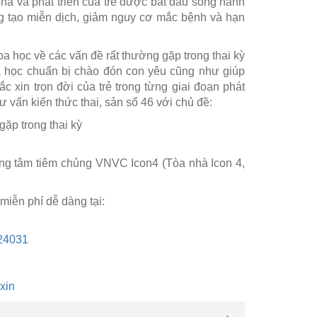
 phá và phát triển của trẻ được bắt đầu song hành
ộng tạo miễn dịch, giảm nguy cơ mắc bệnh và hạn
a học về các vấn đề rất thường gặp trong thai kỳ
oa học chuẩn bị chào đón con yêu cũng như giúp
 xin trọn đời của trẻ trong từng giai đoạn phát
ư vấn kiến thức thai, sản số 46 với chủ đề:
gặp trong thai kỳ
rung tâm tiêm chủng VNVC Icon4 (Tòa nhà Icon 4,
iễn phí dễ dàng tại:
24031
xin