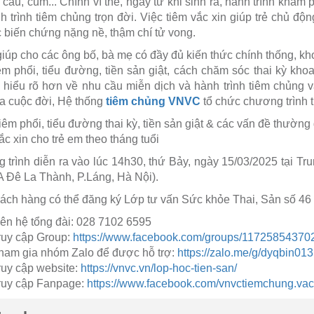
cầu, cúm... Chính vì thế, ngay từ khi sinh ra, hành trình khám
h trình tiêm chủng trọn đời. Việc tiêm vắc xin giúp trẻ chủ đ
 biến chứng nặng nề, thậm chí tử vong.
úp cho các ông bố, bà mẹ có đầy đủ kiến thức chính thống, kho
m phổi, tiểu đường, tiền sản giật, cách chăm sóc thai kỳ kh
hiểu rõ hơn về nhu cầu miễn dịch và hành trình tiêm chủng vắc
ủa cuộc đời, Hệ thống
tiêm chủng VNVC
tổ chức chương trình t
iêm phổi, tiểu đường thai kỳ, tiền sản giật & các vấn đề thường 
ắc xin cho trẻ em theo tháng tuổi
trình diễn ra vào lúc 14h30, thứ Bảy, ngày 15/03/2025 tại T
 Đê La Thành, P.Láng, Hà Nội).
ch hàng có thể đăng ký Lớp tư vấn Sức khỏe Thai, Sản số 46 m
iên hệ tổng đài: 028 7102 6595
ruy cập Group:
https://www.facebook.com/groups/11725854370
ham gia nhóm Zalo để được hỗ trợ:
https://zalo.me/g/dyqbin013
ruy cập website:
https://vnvc.vn/lop-hoc-tien-san/
ruy cập Fanpage:
https://www.facebook.com/vnvctiemchung.vac