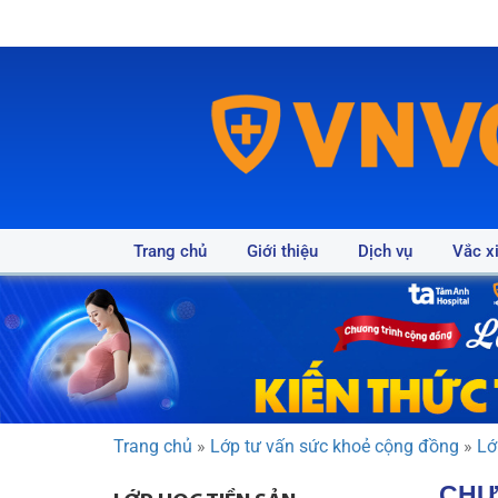
Trang chủ
Giới thiệu
Dịch vụ
Vắc x
Trang chủ
»
Lớp tư vấn sức khoẻ cộng đồng
»
Lớ
CHƯ