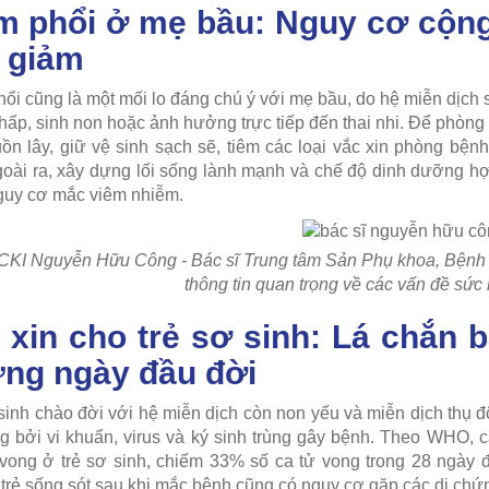
m phổi ở mẹ bầu: Nguy cơ cộn
 giảm
ổi cũng là một mối lo đáng chú ý với mẹ bầu, do hệ miễn dịch s
hấp, sinh non hoặc ảnh hưởng trực tiếp đến thai nhi. Để phòng
ồn lây, giữ vệ sinh sạch sẽ, tiêm các loại vắc xin phòng bện
oài ra, xây dựng lối sống lành mạnh và chế độ dinh dưỡng h
guy cơ mắc viêm nhiễm.
CKI Nguyễn Hữu Công - Bác sĩ Trung tâm Sản Phụ khoa, Bệnh
thông tin quan trọng về các vấn đề sức 
 xin cho trẻ sơ sinh: Lá chắn 
ng ngày đầu đời
sinh chào đời với hệ miễn dịch còn non yếu và miễn dịch thụ đ
g bởi vi khuẩn, virus và ký sinh trùng gây bệnh. Theo WHO,
vong ở trẻ sơ sinh, chiếm 33% số ca tử vong trong 28 ngày đ
rẻ sống sót sau khi mắc bệnh cũng có nguy cơ gặp các di chứn