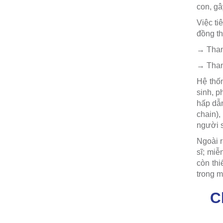
con, gâ
Việc ti
đồng th
→ Tham 
→ Tham 
Hệ thốn
sinh, p
hấp dẫn
chain),
người 
Ngoài r
sĩ; miễ
còn thi
trong m
C