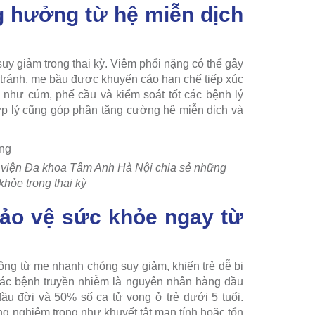
g hưởng từ hệ miễn dịch
uy giảm trong thai kỳ. Viêm phổi nặng có thể gây
 tránh, mẹ bầu được khuyến cáo hạn chế tiếp xúc
h như cúm, phế cầu và kiểm soát tốt các bệnh lý
ợp lý cũng góp phần tăng cường hệ miễn dịch và
 viện Đa khoa Tâm Anh Hà Nội chia sẻ những
khỏe trong thai kỳ
bảo vệ sức khỏe ngay từ
ộng từ mẹ nhanh chóng suy giảm, khiến trẻ dễ bị
 các bệnh truyền nhiễm là nguyên nhân hàng đầu
ầu đời và 50% số ca tử vong ở trẻ dưới 5 tuổi.
g nghiêm trọng như khuyết tật mạn tính hoặc tổn