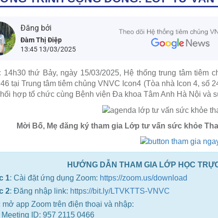
Đăng bởi
Đàm Thị Điệp
13:45 13/03/2025
c 14h30 thứ Bảy, ngày 15/03/2025, Hệ thống trung tâm tiêm
46 tại Trung tâm tiêm chủng VNVC Icon4 (Tòa nhà Icon 4, số 
hối hợp tổ chức cùng Bệnh viện Đa khoa Tâm Anh Hà Nội và sự 
Mời Bố, Mẹ đăng ký tham gia Lớp tư vấn sức khỏe Thai
HƯỚNG DẪN THAM GIA LỚP HỌC TRỰ
c 1
: Cài đặt ứng dụng Zoom:
https://zoom.us/download
c 2
: Đăng nhập link:
https://bit.ly/LTVKTTS-VNVC
 mở app Zoom trên điện thoại và nhập:
Meeting ID: 957 2115 0466