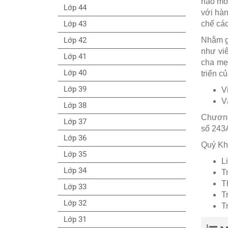
não mô 
Lớp 44
với hàn
Lớp 43
chế các
Lớp 42
Nhằm gi
như viê
Lớp 41
cha mẹ 
Lớp 40
triển c
Lớp 39
V
V
Lớp 38
Chương 
Lớp 37
số 243A
Lớp 36
Quý Khá
Lớp 35
L
Lớp 34
T
T
Lớp 33
T
Lớp 32
T
Lớp 31