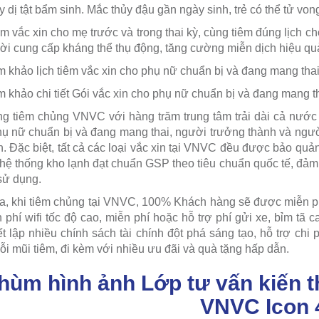
y dị tật bẩm sinh. Mắc thủy đậu gần ngày sinh, trẻ có thể tử vong
êm vắc xin cho mẹ trước và trong thai kỳ, cùng tiêm đúng lịch c
ời cung cấp kháng thể thụ động, tăng cường miễn dịch hiệu quả
khảo lịch tiêm vắc xin cho phụ nữ chuẩn bị và đang mang tha
khảo chi tiết Gói vắc xin cho phụ nữ chuẩn bị và đang mang t
g tiêm chủng VNVC với hàng trăm trung tâm trải dài cả nước 
hụ nữ chuẩn bị và đang mang thai, người trưởng thành và người
. Đặc biệt, tất cả các loại vắc xin tại VNVC đều được bảo quả
 hệ thống kho lạnh đạt chuẩn GSP theo tiêu chuẩn quốc tế, đảm
sử dụng.
a, khi tiêm chủng tại VNVC, 100% Khách hàng sẽ được miễn ph
n phí wifi tốc độ cao, miễn phí hoặc hỗ trợ phí gửi xe, bỉm 
ết lập nhiều chính sách tài chính đột phá sáng tạo, hỗ trợ ch
ỗi mũi tiêm, đi kèm với nhiều ưu đãi và quà tặng hấp dẫn.
hùm hình ảnh Lớp tư vấn kiến th
VNVC Icon 