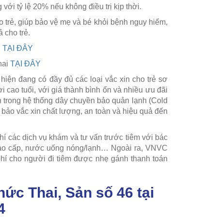
 với tỷ lệ 20% nếu không điều trị kịp thời.
ho trẻ, giúp bảo vệ mẹ và bé khỏi bệnh nguy hiểm,
 cho trẻ.
i
TẠI ĐÂY
hai
TẠI ĐÂY
hiện đang có đầy đủ các loại vắc xin cho trẻ sơ
 cao tuổi, với giá thành bình ổn và nhiều ưu đãi
n trong hệ thống dây chuyền bảo quản lạnh (Cold
 bảo vắc xin chất lượng, an toàn và hiệu quả đến
í các dịch vụ khám và tư vấn trước tiêm với bác
tã cao cấp, nước uống nóng/lạnh… Ngoài ra, VNVC
i phí cho người đi tiêm được nhẹ gánh thanh toán
ức Thai, Sản số 46 tại
4