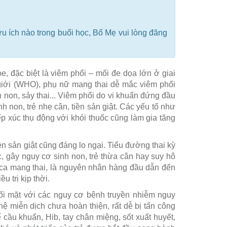
u ích nào trong buổi học, Bố Mẹ vui lòng đăng
, đặc biệt là viêm phổi – mối đe dọa lớn ở giai
 giới (WHO), phụ nữ mang thai dễ mắc viêm phổi
non, sảy thai... Viêm phổi do vi khuẩn đứng đầu
h non, trẻ nhẹ cân, tiền sản giật. Các yếu tố như
ếp xúc thụ động với khói thuốc cũng làm gia tăng
ền sản giật cũng đáng lo ngại. Tiểu đường thai kỳ
, gây nguy cơ sinh non, trẻ thừa cân hay suy hô
số ca mang thai, là nguyên nhân hàng đầu dẫn đến
 trị kịp thời.
 đối mặt với các nguy cơ bệnh truyền nhiễm nguy
ệ miễn dịch chưa hoàn thiện, rất dễ bị tấn công
cầu khuẩn, Hib, tay chân miệng, sốt xuất huyết,