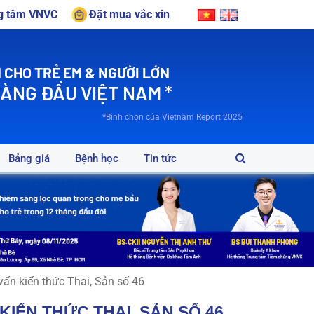
ng tâm VNVC
Đặt mua vắc xin
 CHO TRẺ EM & NGƯỜI LỚN
HÀNG ĐẦU VIỆT NAM *
*Bình chọn của Vietnam Report 2025
Bảng giá
Bệnh học
Tin tức
vấn kiến thức Thai, Sản số 46
IẾN THỨC THAI, SẢN SỐ 46