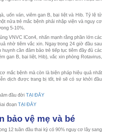
 uốn ván, viêm gan B, bại liệt và Hib. Tỷ lệ tử
một nửa trẻ mắc bệnh phải nhập viện và nguy cơ
 vong 5-10%.
chủng VNVC ICon4, nhấn mạnh rằng phần lớn các
uả nhờ tiêm vắc xin. Ngay trong 24 giờ đầu sau
hụ huynh cần đảm bảo trẻ tiếp tục tiêm đầy đủ các
m gan B, bại liệt, Hib), vắc xin phòng Rotavirus,
y cơ mắc bệnh mà còn là biện pháp hiệu quả nhất
n dịch được trang bị tốt, trẻ sẽ có sự khởi đầu
 năm đầu đời
TẠI ĐÂY
giai đoạn
TẠI ĐÂY
n bảo vệ mẹ và bé
rong 12 tuần đầu thai kỳ có 90% nguy cơ lây sang