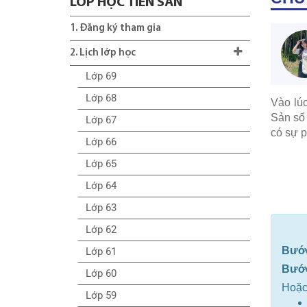
LỚP HỌC TIỀN SẢN
1. Đăng ký tham gia
2. Lịch lớp học
Lớp 69
Lớp 68
Vào lú
Sản số 
Lớp 67
có sự p
Lớp 66
Lớp 65
Lớp 64
Lớp 63
Lớp 62
Bướ
Lớp 61
Bướ
Lớp 60
Hoặc
Lớp 59